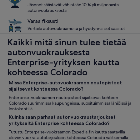
Jäsenet säästävät vähintään 10 % yli miljoonasta
autonvuokrauksesta
Varaa fiksusti
Vertaile autovuokraamoita ja hyödynnä isot säästöt
Kaikki mitä sinun tulee tietää
autonvuokrauksesta
Enterprise-yrityksen kautta
kohteessa Colorado
Missä Enterprise-autovuokraamon noutopisteet
sijaitsevat kohteessa Colorado?
Enterprise-vuokraamon noutopisteet sijaitsevat kohteen
Colorado suurimmissa kaupungeissa, suosituimmissa lähiöissä ja
lentokentillä.
Kuinka saan parhaat autonvuokraustarjoukset
yritykseltä Enterprise kohteessa Colorado?
Tutustu Enterprise-vuokraamon Expedia.fin kautta saatavilla
oleviin vuokra-autotarjouksiin kohteessa Colorado valitsemalla