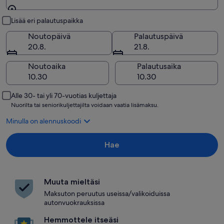
Nouto ja palautus
Lisää eri palautuspaikka
Noutopäivä
Palautuspäivä
20.8.
21.8.
Noutoaika
Palautusaika
Alle 30- tai yli 70-vuotias kuljettaja
Nuorilta tai seniorikuljettajilta voidaan vaatia lisämaksu.
Minulla on alennuskoodi
Hae
Muuta mieltäsi
Maksuton peruutus useissa/valikoiduissa
autonvuokrauksissa
Hemmottele itseäsi