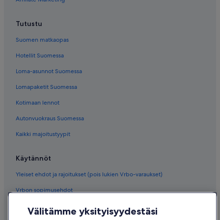
Hotellit – Tarryall
Vail Resorts kohteessa Vail
Tutustu
Suomen matkaopas
Hotellit Suomessa
Loma-asunnot Suomessa
Lomapaketit Suomessa
Kotimaan lennot
Autonvuokraus Suomessa
Kaikki majoitustyypit
Käytännöt
Yleiset ehdot ja rajoitukset (pois lukien Vrbo-varaukset)
Vrbon sopimusehdot
Saavutettavuus
Välitämme yksityisyydestäsi