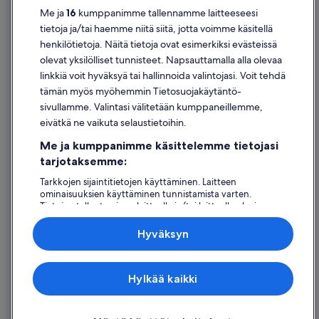
Tietosuoja
Me ja
16
kumppanimme tallennamme laitteeseesi
Evästeet
tietoja ja/tai haemme niitä siitä, jotta voimme käsitellä
henkilötietoja. Näitä tietoja ovat esimerkiksi evästeissä
Käyttöehdot
olevat yksilölliset tunnisteet. Napsauttamalla alla olevaa
Oikeudelliset tiedot / ota meihin yhteyttä
linkkiä voit hyväksyä tai hallinnoida valintojasi. Voit tehdä
tämän myös myöhemmin Tietosuojakäytäntö-
Sisältövaatimukset ja ilmoituksen tekeminen sisällöstä
sivullamme. Valintasi välitetään kumppaneillemme,
eivätkä ne vaikuta selaustietoihin.
Tuki
Me ja kumppanimme käsittelemme tietojasi
Ota yhteyttä
tarjotaksemme:
Varauksen muuttaminen tai peruuttaminen
Tarkkojen sijaintitietojen käyttäminen. Laitteen
ominaisuuksien käyttäminen tunnistamista varten.
Hyvityksen hakeminen ja aikarajat
Tietojen tallentaminen laitteelle ja/tai laitteella olevien
tietojen käyttö. Kohdennettu mainonta ja personoitu
Varaa lento lentoyhtiön hyvityskupongeilla
sisältö, mainonnan ja sisällön mittaus, yleisötutkimus ja
Hyväksyn
palvelujen kehittäminen.
Kansainväliset matka-asiakirjat
Kumppanien (toimittajien) luettelo
Expedia Inc. ei ole vastuussa ulkoisten sivustojen sisällöstä.
Hylkää kaikki
© 2026 Expedia, Inc., Expedia Groupin yritys. Kaikki oikeudet
pidätetään. Expedia ja Expedia-logo ovat Expedia, Inc.:n tavaramerkkejä
tai rekisteröityjä tavaramerkkejä.