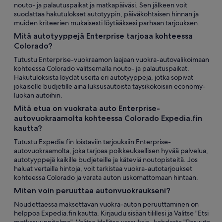
nouto- ja palautuspaikat ja matkapäiväsi. Sen jälkeen voit
suodattaa hakutulokset autotyypin, päiväkohtaisen hinnan ja
muiden kriteerien mukaisesti löytääksesi parhaan tarjouksen.
Mitä autotyyppejä Enterprise tarjoaa kohteessa
Colorado?
Tutustu Enterprise-vuokraamon laajaan vuokra-autovalikoimaan
kohteessa Colorado valitsemalla nouto- ja palautuspaikat.
Hakutuloksista löydät useita eri autotyyppejä, jotka sopivat
jokaiselle budjetille aina luksusautoista täysikokoisiin economy-
luokan autoihin.
Mitä etua on vuokrata auto Enterprise-
autovuokraamolta kohteessa Colorado Expedia.fin
kautta?
Tutustu Expedia.fin loistaviin tarjouksiin Enterprise-
autovuokraamolta, joka tarjoaa poikkeuksellisen hyvää palvelua,
autotyyppejä kaikille budjeteille ja käteviä noutopisteitä. Jos
haluat vertailla hintoja, voit tarkistaa vuokra-autotarjoukset
kohteessa Colorado ja varata auton uskomattomaan hintaan.
Miten voin peruuttaa autonvuokraukseni?
Noudettaessa maksettavan vuokra-auton peruuttaminen on
helppoa Expedia.fin kautta. Kirjaudu sisään tilillesi ja Valitse "Etsi