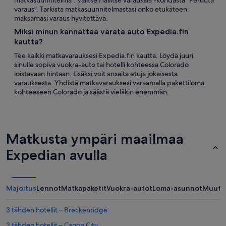
matkasuunnitelma". Valitse Hallitse varauksia -kohdasta "Peruuta
varaus". Tarkista matkasuunnitelmastasi onko etukäteen
maksamasi varaus hyvitettävä.
Miksi minun kannattaa varata auto Expedia.fin
kautta?
Tee kaikki matkavarauksesi Expedia.fin kautta. Löydä juuri
sinulle sopiva vuokra-auto tai hotelli kohteessa Colorado
loistavaan hintaan. Lisäksi voit ansaita etuja jokaisesta
varauksesta. Yhdistä matkavarauksesi varaamalla pakettiloma
kohteeseen Colorado ja säästä vieläkin enemmän.
Matkusta ympäri maailmaa
Expedian avulla
Majoitus
Lennot
Matkapaketit
Vuokra-autot
Loma-asunnot
Muut
3 tähden hotellit – Breckenridge
3 tähden hotellit – Canon City