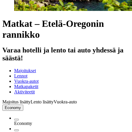
Matkat – Etelä-Oregonin
rannikko
Varaa hotelli ja lento tai auto yhdessä ja
säästä!
Majoitukset
Lennot
Vuokra-autot
Matkapaketit
Aktiviteetit
Majoitus lisätty
Lento lisätty
Vuokra-auto
Economy
Economy