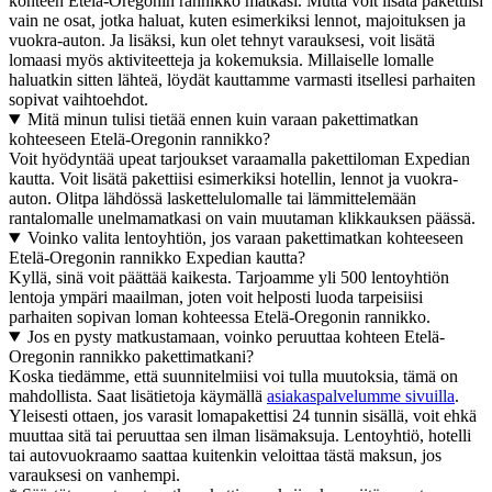
kohteen Etelä-Oregonin rannikko matkasi. Mutta voit lisätä pakettiisi
vain ne osat, jotka haluat, kuten esimerkiksi lennot, majoituksen ja
vuokra-auton. Ja lisäksi, kun olet tehnyt varauksesi, voit lisätä
lomaasi myös aktiviteetteja ja kokemuksia. Millaiselle lomalle
haluatkin sitten lähteä, löydät kauttamme varmasti itsellesi parhaiten
sopivat vaihtoehdot.
Mitä minun tulisi tietää ennen kuin varaan pakettimatkan
kohteeseen Etelä-Oregonin rannikko?
Voit hyödyntää upeat tarjoukset varaamalla pakettiloman Expedian
kautta. Voit lisätä pakettiisi esimerkiksi hotellin, lennot ja vuokra-
auton. Olitpa lähdössä laskettelulomalle tai lämmittelemään
rantalomalle unelmamatkasi on vain muutaman klikkauksen päässä.
Voinko valita lentoyhtiön, jos varaan pakettimatkan kohteeseen
Etelä-Oregonin rannikko Expedian kautta?
Kyllä, sinä voit päättää kaikesta. Tarjoamme yli 500 lentoyhtiön
lentoja ympäri maailman, joten voit helposti luoda tarpeisiisi
parhaiten sopivan loman kohteessa Etelä-Oregonin rannikko.
Jos en pysty matkustamaan, voinko peruuttaa kohteen Etelä-
Oregonin rannikko pakettimatkani?
Koska tiedämme, että suunnitelmiisi voi tulla muutoksia, tämä on
mahdollista. Saat lisätietoja käymällä
asiakaspalvelumme sivuilla
.
Yleisesti ottaen, jos varasit lomapakettisi 24 tunnin sisällä, voit ehkä
muuttaa sitä tai peruuttaa sen ilman lisämaksuja. Lentoyhtiö, hotelli
tai autovuokraamo saattaa kuitenkin veloittaa tästä maksun, jos
varauksesi on vanhempi.