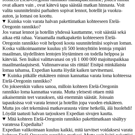
ovat alkaen vain , ovat kätevä tapa säästää matkan hinnasta. Voit
valita suunnitelmiisi parhaiten sopivat lennot, hotellit ja vuokra-
auton, ja lomasi on koottu.
Kuinka voin varata halvan pakettimatkan kohteeseen Etelä-
Oregonin rannikko?
Jos varaat lennot ja hotellin yhdessä kauttamme, voit säästää sekä
aikaa että rahaa. Varaamalla matkapaketin kohteeseen Etelä-
Oregonin rannikko voit helposti koota suunnitelmiisi sopivan loman.
Koska valikoimaamme kuuluu yli 500 lentoyhtiön lentoja ympäri
maailman, täydellisten lentojen löytäminen on todella helppoa ja
kätevää. Sen lisäksi valittavanasi on yli 1 000 000 majoituspaikkaa
maailmanlaajuisesti. Valinnanvaraa siis riittää! Etsitpä minkälaista
lomaa tahansa, Expedian kautta löydät kaiken tarvitsemasi.
Kuinka pitkälle etukäteen minun kannattaa varata loma kohteessa
Etelä-Oregonin rannikko?
On jokseenkin vaikea sanoa, milloin kohteen Etelä-Oregonin
rannikko loma kannattaa varata. Mutta yleisesti ottaen mitä
aikaisemmin teet varauksen, sitä enemmän säästät. Joissain
tapauksissa voit varata lennot ja hotellin jopa vuoden etukäteen.
Mutta jos olet tekemässä matkavarausta viime hetkellä, älä huolehdi!
Löydät taatusti halvan tarjouksen Expedian sivujen kautta.
Mitä kohteen Etelä-Oregonin rannikko pakettimatkaan sisältyy
varatessa Expedialta?
Expedian valikoimaan kuuluu kaikki, mitä tarvitset voidaksesi varata