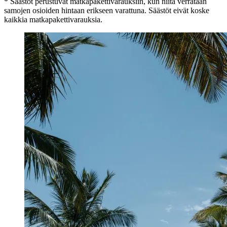
* Säästöt perustuvat matkapakettivarauksiin, kun niitä verrataan
samojen osioiden hintaan erikseen varattuna. Säästöt eivät koske
kaikkia matkapakettivarauksia.