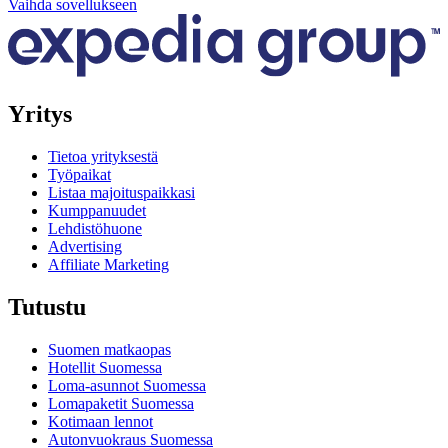
Vaihda sovellukseen
Yritys
Tietoa yrityksestä
Työpaikat
Listaa majoituspaikkasi
Kumppanuudet
Lehdistöhuone
Advertising
Affiliate Marketing
Tutustu
Suomen matkaopas
Hotellit Suomessa
Loma-asunnot Suomessa
Lomapaketit Suomessa
Kotimaan lennot
Autonvuokraus Suomessa