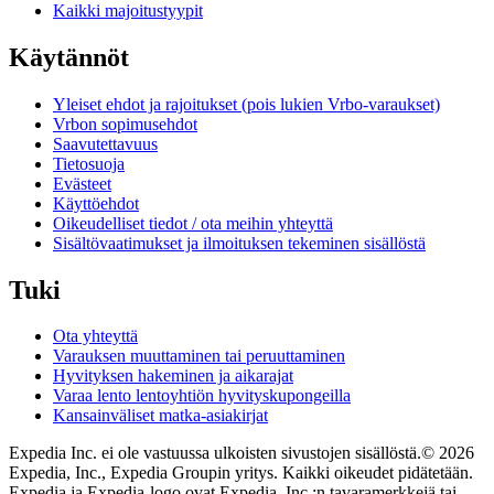
Kaikki majoitustyypit
Käytännöt
Yleiset ehdot ja rajoitukset (pois lukien Vrbo-varaukset)
Vrbon sopimusehdot
Saavutettavuus
Tietosuoja
Evästeet
Käyttöehdot
Oikeudelliset tiedot / ota meihin yhteyttä
Sisältövaatimukset ja ilmoituksen tekeminen sisällöstä
Tuki
Ota yhteyttä
Varauksen muuttaminen tai peruuttaminen
Hyvityksen hakeminen ja aikarajat
Varaa lento lentoyhtiön hyvityskupongeilla
Kansainväliset matka-asiakirjat
Expedia Inc. ei ole vastuussa ulkoisten sivustojen sisällöstä.
© 2026
Expedia, Inc., Expedia Groupin yritys. Kaikki oikeudet pidätetään.
Expedia ja Expedia-logo ovat Expedia, Inc.:n tavaramerkkejä tai