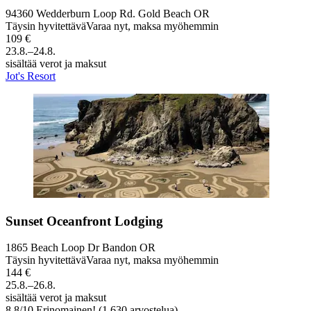
94360 Wedderburn Loop Rd. Gold Beach OR
Täysin hyvitettävä
Varaa nyt, maksa myöhemmin
109 €
23.8.–24.8.
sisältää verot ja maksut
Jot's Resort
Sunset Oceanfront Lodging
1865 Beach Loop Dr Bandon OR
Täysin hyvitettävä
Varaa nyt, maksa myöhemmin
144 €
25.8.–26.8.
sisältää verot ja maksut
8,8
/
10
Erinomainen! (1 630 arvostelua)