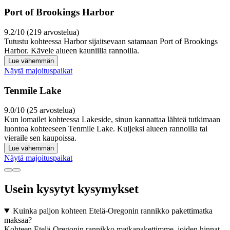
Port of Brookings Harbor
9.2/10 (219 arvostelua)
Tutustu kohteessa Harbor sijaitsevaan satamaan Port of Brookings
Harbor. Kävele alueen kauniilla rannoilla.
Lue vähemmän
Näytä majoituspaikat
Tenmile Lake
9.0/10 (25 arvostelua)
Kun lomailet kohteessa Lakeside, sinun kannattaa lähteä tutkimaan
luontoa kohteeseen Tenmile Lake. Kuljeksi alueen rannoilla tai
vieraile sen kaupoissa.
Lue vähemmän
Näytä majoituspaikat
Usein kysytyt kysymykset
Kuinka paljon kohteen Etelä-Oregonin rannikko pakettimatka
maksaa?
Kohteen Etelä-Oregonin rannikko matkapakettimme, joiden hinnat