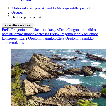
Palaute
Yhdysvallat
Pohjois-Amerikka
Matkapaketit
Expedia.fi
Oregon
Etelä-Oregonin rannikko
Suunnittele matkasi
Etelä-Oregonin rannikko – matkaopas
Etelä-Oregonin rannikko –
hotellit
Loma-asunnot kohteessa Etelä-Oregonin rannikko
Lennot
kohteeseen Etelä-Oregonin rannikko
Etelä-Oregonin rannikko –
autonvuokraus