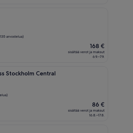
 135 arvostelua)
Hinta
168 €
on
sisältää verot ja maksut
168 €
6.9.–7.9.
holm Central
ss Stockholm Central
elua)
Hinta
86 €
on
sisältää verot ja maksut
86 €
16.8.–17.8.