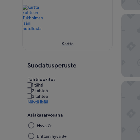
Hobo S
Kartta
Suodatusperuste
Tähtiluokitus
Hotel C
1 tähti
2 tähteä
3 tähteä
Näytä lisää
Asiakasarvosana
Suodattimen
Hyvä 7+
valitseminen
tästä
Erittäin hyvä 8+