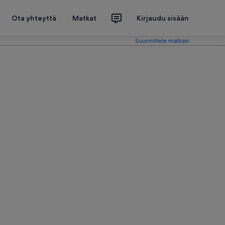
Ota yhteyttä
Matkat
Kirjaudu sisään
Suunnittele matkasi