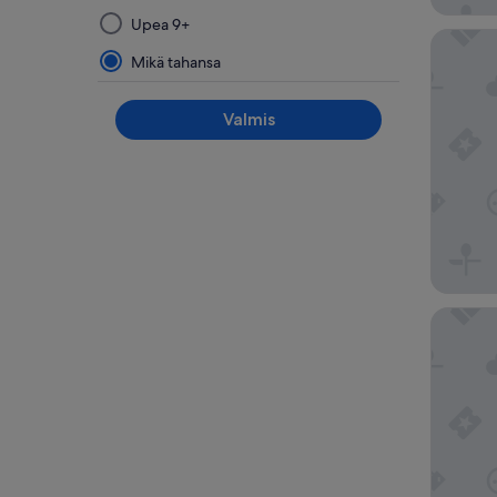
ryhmästä
Upea 9+
päivittää
Downtow
hakutulokset
Mikä tahansa
Valmis
Clarion