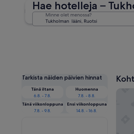
Hae hotelleja – Tukh
Tukholma
Minne olet menossa?
Tukholma
Koht
Tarkista näiden päivien hinnat
Tänä iltana
Huomenna
Grand H
6.8. - 7.8.
7.8. - 8.8.
Tänä viikonloppuna
Ensi viikonloppuna
7.8. - 9.8.
14.8. - 16.8.