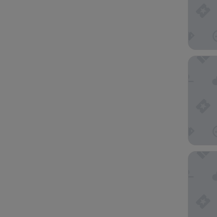
Haymark
Clarion 