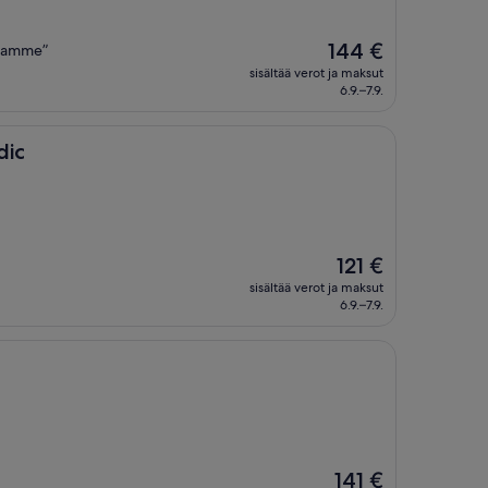
Hinta
144 €
pyamme”
on
sisältää verot ja maksut
144 €
6.9.–7.9.
dic
Hinta
121 €
on
sisältää verot ja maksut
121 €
6.9.–7.9.
Hinta
141 €