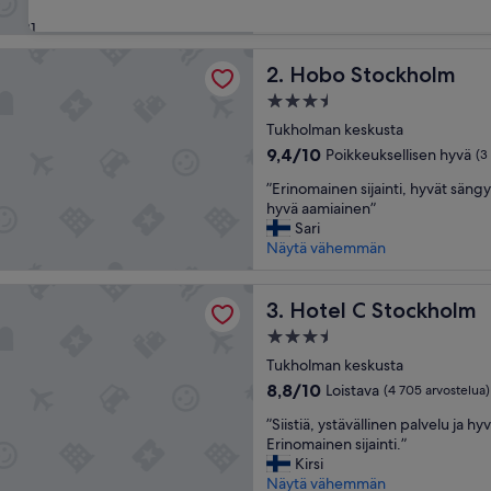
hyvä,
31
(1 013
arvostelua)
tockholm
Hobo Stockholm
2. Hobo Stockholm
3.5
tähden
Tukholman keskusta
majoituspaikka
9.4
9,4/10
Poikkeuksellisen hyvä
(3
kautta
”
”Erinomainen sijainti, hyvät sängy
10,
E
hyvä aamiainen”
Poikkeuksellisen
r
Sari
hyvä,
i
Näytä vähemmän
(3 417
n
arvostelua)
o
 Stockholm
m
Hotel C Stockholm
3. Hotel C Stockholm
a
3.5
i
tähden
n
Tukholman keskusta
majoituspaikka
e
8.8
8,8/10
Loistava
(4 705 arvostelua)
n
kautta
”
s
”Siistiä, ystävällinen palvelu ja h
10,
S
i
Erinomainen sijainti.”
Loistava,
i
j
Kirsi
(4 705
i
a
Näytä vähemmän
arvostelua)