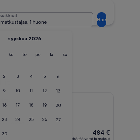
Nynäshamn
siakkaat
Hae
 matkustajaa, 1 huone
syyskuu 2026
ntai
tiistai
keskiviikko
torstai
perjantai
lauantai
sunnuntai
ke
to
pe
la
su
Nynäshamn
2
3
4
5
6
lit
9
10
11
12
13
olm
16
17
18
19
20
23
24
25
26
27
013 arvostelua)
Hinta
484 €
30
on
sisältää verot ja maksut