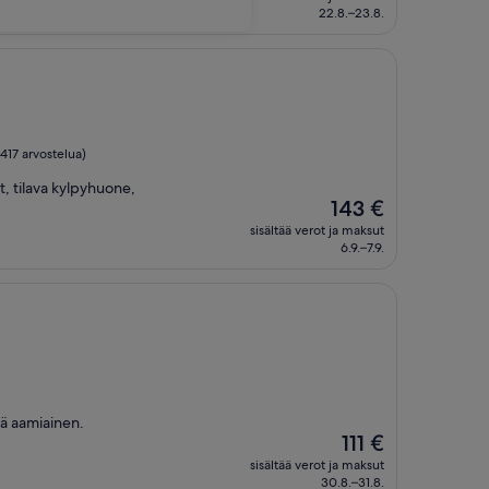
484 €
22.8.–23.8.
 417 arvostelua)
t, tilava kylpyhuone,
Hinta
143 €
on
sisältää verot ja maksut
143 €
6.9.–7.9.
yvä aamiainen.
Hinta
111 €
on
sisältää verot ja maksut
111 €
30.8.–31.8.