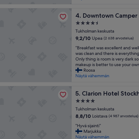
s
i
t
n
n Camper by Scandic
i
Downtown Camper by Scan
t
4. Downtown Camper 
ä
i
4.5
,
,
tähden
y
Tukholman keskusta
h
majoituspaikka
s
y
9.2
9,2/10
Upea
(2 638 arvostelua)
t
v
kautta
”
ä
”Breakfast was excellent and we
ä
10,
B
v
was clean and there is everythin
t
Upea,
r
ä
Only thing is room is very dark so
s
(2 638
e
l
makeup is better to use your own 
ä
arvostelua)
a
l
Roosa
n
k
i
Näytä vähemmän
g
f
n
y
a
e
t
 Hotel Stockholm
s
Clarion Hotel Stockholm
n
5. Clarion Hotel Stock
,
t
p
t
4.0
w
a
i
tähden
a
Tukholman keskusta
l
l
majoituspaikka
s
v
a
8.8
8,8/10
Loistava
(4 987 arvostelua)
e
e
v
kautta
”
x
”Hyvä sijainti”
l
a
10,
H
c
Marjukka
u
k
Loistava,
y
e
Näytä vähemmän
j
y
(4 987