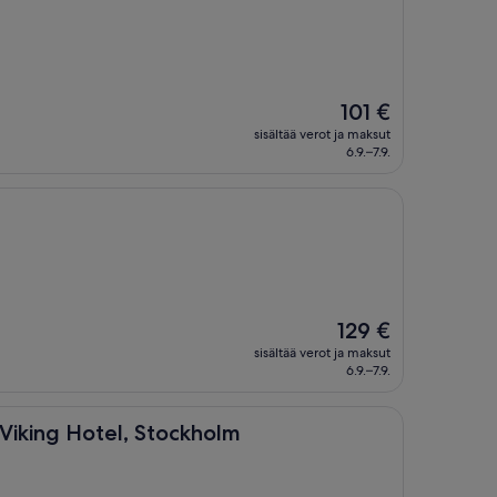
Hinta
101 €
on
sisältää verot ja maksut
101 €
6.9.–7.9.
Hinta
129 €
on
sisältää verot ja maksut
129 €
6.9.–7.9.
otel, Stockholm
 Viking Hotel, Stockholm