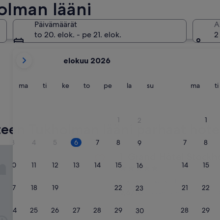
olman lääni
Norrtälje
Lidingö
Päivämäärät
A
to 20. elok. - pe 21. elok.
2
tämänhetkiset
elokuu 2026
kuukautesi
ovat
August
maanantai
tiistai
keskiviikko
torstai
perjantai
lauantai
sunnuntai
maana
ma
ti
ke
to
pe
la
su
ma
ti
2026
ja
Norrtälje
Lidingö
September
1
1
2
2026.
een Tukholman lääni parhaat hotel
3
4
5
6
7
8
7
8
9
ôtel Stockholm
Grand Hôtel Stockholm
1. Grand Hôtel Stockh
10
11
12
13
14
15
14
15
16
5.0
tähden
Tukholman keskusta
17
18
19
20
21
22
21
22
23
majoituspaikka
9.6
9,6/10
Poikkeuksellisen hyvä
(1 
kautta
10,
24
25
26
27
28
29
28
29
30
Poikkeuksellisen