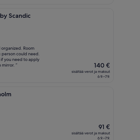
dic
by Scandic
ll organized. Room
g person could need.
 if you need to apply
Hinta
140 €
mirror. ”
on
sisältää verot ja maksut
140 €
6.9.–7.9.
holm
Hinta
91 €
on
sisältää verot ja maksut
91 €
6.9.–7.9.