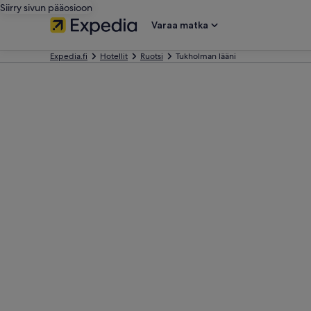
Siirry sivun pääosioon
Varaa matka
Expedia.fi
Hotellit
Ruotsi
Tukholman lääni