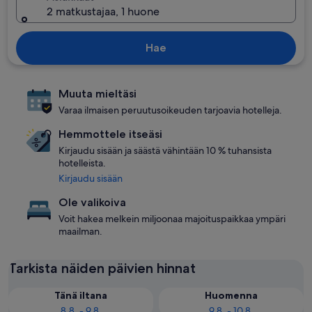
2 matkustajaa, 1 huone
Hae
Muuta mieltäsi
Varaa ilmaisen peruutusoikeuden tarjoavia hotelleja.
Hemmottele itseäsi
Kirjaudu sisään ja säästä vähintään 10 % tuhansista
hotelleista.
Kirjaudu sisään
Ole valikoiva
Voit hakea melkein miljoonaa majoituspaikkaa ympäri
maailman.
Tarkista näiden päivien hinnat
Tänä iltana
Huomenna
8.8. - 9.8.
9.8. - 10.8.