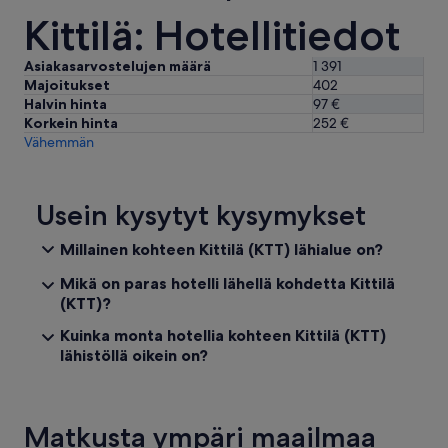
i
Kittilä: Hotellitiedot
n
,
Asiakasarvostelujen määrä
1 391
m
u
Majoitukset
402
t
Halvin hinta
97 €
t
Korkein hinta
252 €
a
Vähemmän
p
u
i
Usein kysytyt kysymykset
t
t
e
Millainen kohteen Kittilä (KTT) lähialue on?
e
Mikä on paras hotelli lähellä kohdetta Kittilä
t
o
(KTT)?
l
Kuinka monta hotellia kohteen Kittilä (KTT)
i
lähistöllä oikein on?
v
a
t
m
a
Matkusta ympäri maailmaa
i