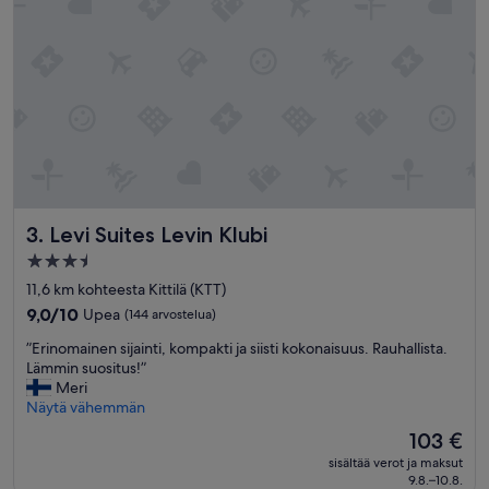
i
n
t
i
”
Levi Suites Levin Klubi
3. Levi Suites Levin Klubi
3.5
tähden
11,6 km kohteesta Kittilä (KTT)
majoituspaikka
9.0
9,0/10
Upea
(144 arvostelua)
kautta
”
”Erinomainen sijainti, kompakti ja siisti kokonaisuus. Rauhallista.
10,
E
Lämmin suositus!”
Upea,
r
Meri
(144
i
Näytä vähemmän
arvostelua)
n
Hinta
103 €
o
on
sisältää verot ja maksut
m
103 €
9.8.–10.8.
a