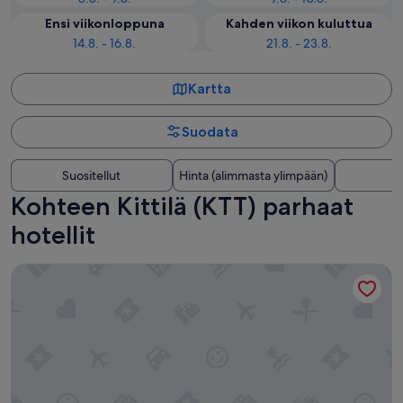
Ensi viikonloppuna
Kahden viikon kuluttua
14.8. - 16.8.
21.8. - 23.8.
Kartta
Suodata
Suositellut
Hinta (alimmasta ylimpään)
E
Kohteen Kittilä (KTT) parhaat
hotellit
Hotel Levi Panorama