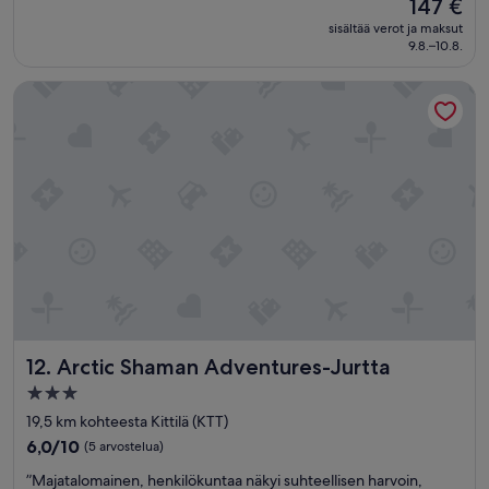
Hinta
147 €
10,
on
Loistava,
sisältää verot ja maksut
147 €
9.8.–10.8.
(12
arvostelua)
Arctic Shaman Adventures-Jurtta
Arctic Shaman Adventures-Jurtta
12. Arctic Shaman Adventures-Jurtta
3.0
tähden
19,5 km kohteesta Kittilä (KTT)
majoituspaikka
6.0
6,0/10
(5 arvostelua)
kautta
”
”Majatalomainen, henkilökuntaa näkyi suhteellisen harvoin,
10,