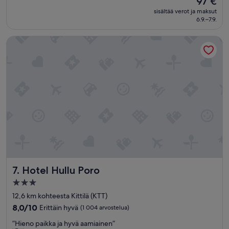
97 €
ä
10,
on
p
Erittäin
sisältää verot ja maksut
97 €
a
6.9.–7.9.
hyvä,
i
(374
k
arvostelua)
Hotel Hullu Poro
a
l
l
a
.
N
a
a
p
u
r
e
i
d
Hotel Hullu Poro
7. Hotel Hullu Poro
e
3.0
n
tähden
ö
12,6 km kohteesta Kittilä (KTT)
l
majoituspaikka
8.0
8,0/10
Erittäin hyvä
(1 004 arvostelua)
i
kautta
n
”
”Hieno paikka ja hyvä aamiainen”
10,