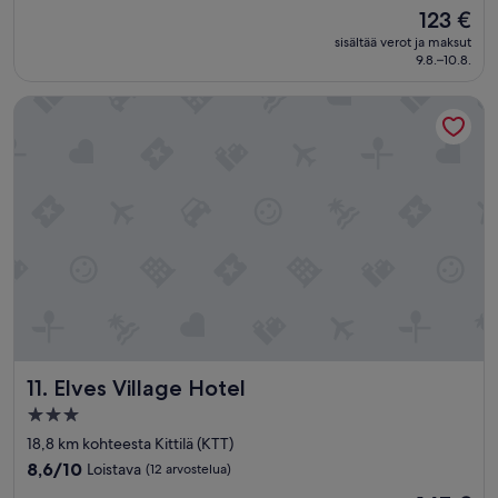
kautta
Hinta
123 €
10,
on
Loistava,
sisältää verot ja maksut
123 €
9.8.–10.8.
(956
arvostelua)
Elves Village Hotel
Elves Village Hotel
11. Elves Village Hotel
3.0
tähden
18,8 km kohteesta Kittilä (KTT)
majoituspaikka
8.6
8,6/10
Loistava
(12 arvostelua)
kautta