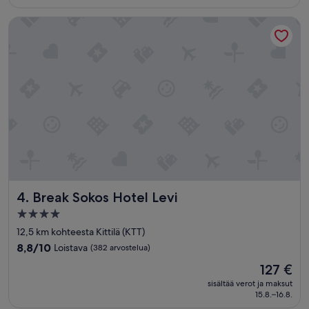
i
Break Sokos Hotel Levi
n
e
n
s
i
j
a
i
n
t
i
,
k
o
Break Sokos Hotel Levi
4. Break Sokos Hotel Levi
m
p
4.0
a
tähden
12,5 km kohteesta Kittilä (KTT)
k
majoituspaikka
t
8.8
8,8/10
Loistava
(382 arvostelua)
i
kautta
Hinta
127 €
j
10,
on
a
Loistava,
sisältää verot ja maksut
127 €
s
15.8.–16.8.
(382
i
arvostelua)