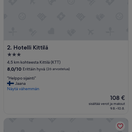
a
r
t
t
a
v
o
i
Hotelli Kittilä
2. Hotelli Kittilä
s
i
3.0
o
tähden
4,5 km kohteesta Kittilä (KTT)
l
majoituspaikka
l
8.0
8,0/10
Erittäin hyvä
(26 arvostelua)
a
kautta
”
”Helppo sijainti”
e
10,
H
Jaana
s
Erittäin
e
Näytä vähemmän
i
hyvä,
l
l
(26
Hinta
108 €
p
l
arvostelua)
on
sisältää verot ja maksut
p
ä
108 €
9.8.–10.8.
o
”
s
Levi Suites Levin Klubi
i
j
a