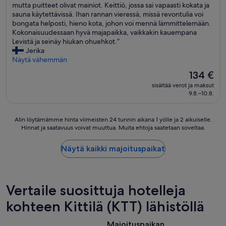
M
mutta puitteet olivat mainiot. Keittiö, jossa sai vapaasti kokata ja
(5
a
sauna käytettävissä. Ihan rannan vieressä, missä revontulia voi
arvostelua)
j
bongata helposti, hieno kota, johon voi mennä lämmittelemään.
a
Kokonaisuudessaan hyvä majapaikka, vaikkakin kauempana
t
Levistä ja seinäy hiukan ohuehkot.”
a
Jerika
l
Näytä vähemmän
o
Hinta
134 €
m
on
sisältää verot ja maksut
a
134 €
9.8.–10.8.
i
n
e
Alin
Alin löytämämme hinta viimeisten 24 tunnin aikana 1 yölle ja 2 aikuiselle.
n
Hinnat ja saatavuus voivat muuttua. Muita ehtoja saatetaan soveltaa.
löytämämme
,
hinta
h
viimeisten
Näytä kaikki majoituspaikat
e
24
n
tunnin
k
aikana
i
1
Vertaile suosittuja hotelleja
l
yölle
ö
ja
kohteen Kittilä (KTT) lähistöllä
k
2
u
aikuiselle.
n
Majoituspaikan