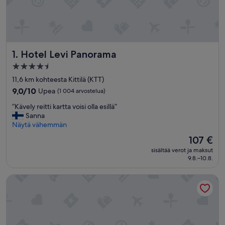
Hotel Levi Panorama
1. Hotel Levi Panorama
4.5
tähden
11,6 km kohteesta Kittilä (KTT)
majoituspaikka
9.0
9,0/10
Upea
(1 004 arvostelua)
kautta
”
”Kävely reitti kartta voisi olla esillä”
10,
K
Sanna
Upea,
ä
Näytä vähemmän
(1 004
v
arvostelua)
Hinta
107 €
e
on
sisältää verot ja maksut
l
107 €
9.8.–10.8.
y
r
Hotelli Kittilä
e
i
t
t
i
k