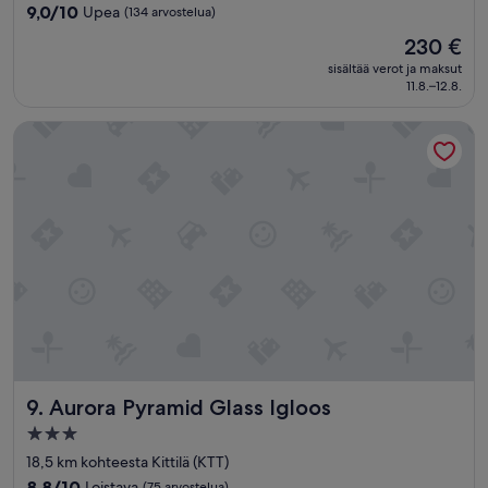
majoituspaikka
l
n
9.0
9,0/10
Upea
(134 arvostelua)
ä
”
kautta
Hinta
230 €
p
10,
on
i
Upea,
sisältää verot ja maksut
230 €
.
11.8.–12.8.
(134
E
arvostelua)
i
Aurora Pyramid Glass Igloos
s
o
v
e
l
l
u
l
a
p
s
i
p
e
Aurora Pyramid Glass Igloos
9. Aurora Pyramid Glass Igloos
r
3.0
h
tähden
e
18,5 km kohteesta Kittilä (KTT)
i
majoituspaikka
8.8
8,8/10
Loistava
(75 arvostelua)