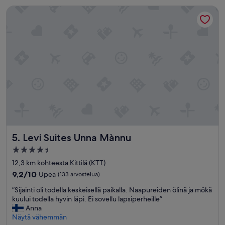
i
Levi Suites Unna Mànnu
s
t
i
k
o
k
o
n
a
i
s
u
u
s
Levi Suites Unna Mànnu
5. Levi Suites Unna Mànnu
.
4.5
R
tähden
a
12,3 km kohteesta Kittilä (KTT)
u
majoituspaikka
9.2
9,2/10
Upea
(133 arvostelua)
h
kautta
a
”
”Sijainti oli todella keskeisellä paikalla. Naapureiden ölinä ja mökä
10,
l
S
kuului todella hyvin läpi. Ei sovellu lapsiperheille”
Upea,
l
i
Anna
(133
i
j
Näytä vähemmän
arvostelua)
s