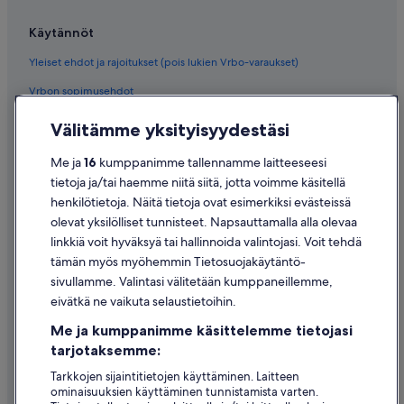
ä
v
Käytännöt
i
s
Yleiset ehdot ja rajoitukset (pois lukien Vrbo-varaukset)
s
ä
Vrbon sopimusehdot
.
I
Saavutettavuus
Välitämme yksityisyydestäsi
h
a
Tietosuoja
Me ja
16
kumppanimme tallennamme laitteeseesi
n
Evästeet
r
tietoja ja/tai haemme niitä siitä, jotta voimme käsitellä
a
henkilötietoja. Näitä tietoja ovat esimerkiksi evästeissä
Käyttöehdot
n
olevat yksilölliset tunnisteet. Napsauttamalla alla olevaa
n
Oikeudelliset tiedot / ota meihin yhteyttä
linkkiä voit hyväksyä tai hallinnoida valintojasi. Voit tehdä
a
n
tämän myös myöhemmin Tietosuojakäytäntö-
Sisältövaatimukset ja ilmoituksen tekeminen sisällöstä
v
sivullamme. Valintasi välitetään kumppaneillemme,
i
eivätkä ne vaikuta selaustietoihin.
Tuki
e
r
Me ja kumppanimme käsittelemme tietojasi
Ota yhteyttä
e
tarjotaksemme:
s
Varauksen muuttaminen tai peruuttaminen
s
Tarkkojen sijaintitietojen käyttäminen. Laitteen
ä
ominaisuuksien käyttäminen tunnistamista varten.
Hyvityksen hakeminen ja aikarajat