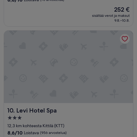
l
kautta
l
Hinta
252 €
10,
e
on
Loistava,
sisältää verot ja maksut
”
252 €
9.8.–10.8.
(75
arvostelua)
Levi Hotel Spa
Levi Hotel Spa
10. Levi Hotel Spa
3.0
tähden
12,3 km kohteesta Kittilä (KTT)
majoituspaikka
8.6
8,6/10
Loistava
(956 arvostelua)