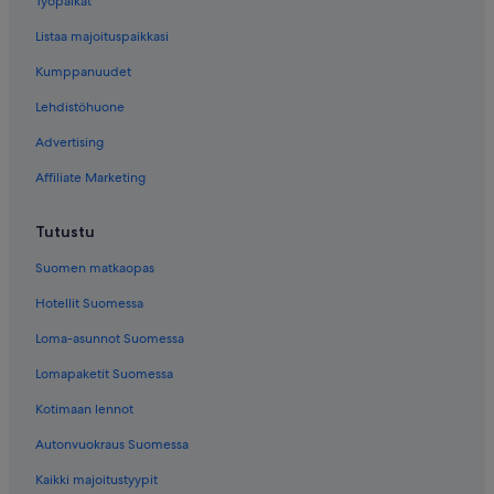
Työpaikat
a
Listaa majoituspaikkasi
s
t
Kumppanuudet
i
k
Lehdistöhuone
o
k
Advertising
a
t
Affiliate Marketing
a
j
Tutustu
a
s
Suomen matkaopas
a
u
Hotellit Suomessa
n
a
Loma-asunnot Suomessa
k
Lomapaketit Suomessa
ä
y
Kotimaan lennot
t
e
Autonvuokraus Suomessa
t
t
Kaikki majoitustyypit