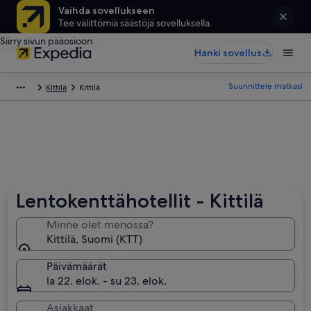
Vaihda sovellukseen
Tee välittömiä säästöjä sovelluksella.
Siirry sivun pääosioon
Hanki sovellus
Suunnittele matkasi
Kittilä
Kittilä
Lentokenttähotellit - Kittilä
Minne olet menossa?
Kittilä, Suomi (KTT)
Päivämäärät
la 22. elok. - su 23. elok.
Asiakkaat