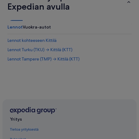
Expedian avulla
n
i
o
t
.
Lennot
Vuokra-autot
K
e
Lennot kohteeseen Kittilä
i
t
Lennot Turku (TKU) → Kittilä (KTT)
t
Lennot Tampere (TMP) → Kittilä (KTT)
i
ö
,
j
o
s
s
a
s
a
i
Yritys
v
a
Tietoa yrityksestä
p
a