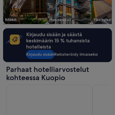
saatetaan
soveltaa.
Mökit
Huoneistot
Yksityiset
Kirjaudu sisään ja säästä
keskimäärin 15 % tuhansista
hotelleista
Kirjaudu sisään
Rekisteröidy ilmaiseksi
Parhaat hotelliarvostelut
kohteessa Kuopio
Scandic Kuopio
Lapland Hot