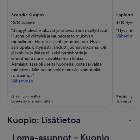
Scandic Kuopio
Lapland Ho
10/10
Loistava
8/10
Hyvä
"Sängyt olivat mukavat ja liinavaatteet miellyttävät.
"Hyvä huone 
Huone oli viihtyisä ja saunaosasto mukavan
Vähemmän
rauhallinen. Hotellin sijainti erinomainen. Hyvä
aamupala. Erityisesti ilahdutti juomavalikoima. Oli
jääkahvia ja jääteetä, sekä tyrnishottia ja
smoothieta normaalivalikoiman lisäksi.
Aamiaistilassa oli useita huoneita, josta sai valita
mieleisen. Minibaarin valikoima olisi voinut olla
runsaampi."
Vähemmän
Liisa
1 yön matka
Peppi
1 yön 
Lähetetty alle tunti sitten
Julkaistu 1 päi
Kuopio: Lisätietoa
Loma-asunnot – Kuopio