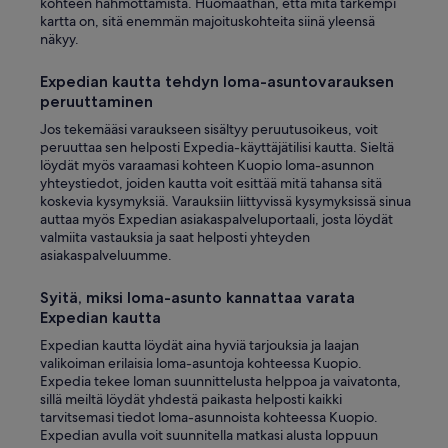
kohteen hahmottamista. Huomaathan, että mitä tarkempi
kartta on, sitä enemmän majoituskohteita siinä yleensä
näkyy.
Expedian kautta tehdyn loma-asuntovarauksen
peruuttaminen
Jos tekemääsi varaukseen sisältyy peruutusoikeus, voit
peruuttaa sen helposti Expedia-käyttäjätilisi kautta. Sieltä
löydät myös varaamasi kohteen Kuopio loma-asunnon
yhteystiedot, joiden kautta voit esittää mitä tahansa sitä
koskevia kysymyksiä. Varauksiin liittyvissä kysymyksissä sinua
auttaa myös Expedian asiakaspalveluportaali, josta löydät
valmiita vastauksia ja saat helposti yhteyden
asiakaspalveluumme.
Syitä, miksi loma-asunto kannattaa varata
Expedian kautta
Expedian kautta löydät aina hyviä tarjouksia ja laajan
valikoiman erilaisia loma-asuntoja kohteessa Kuopio.
Expedia tekee loman suunnittelusta helppoa ja vaivatonta,
sillä meiltä löydät yhdestä paikasta helposti kaikki
tarvitsemasi tiedot loma-asunnoista kohteessa Kuopio.
Expedian avulla voit suunnitella matkasi alusta loppuun