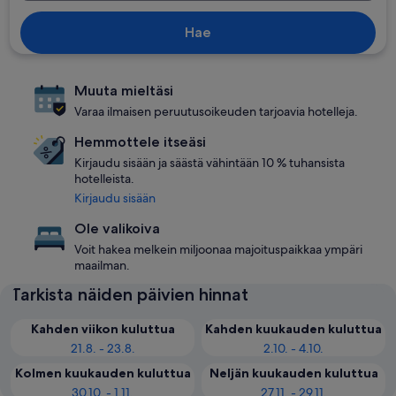
Hae
Muuta mieltäsi
Varaa ilmaisen peruutusoikeuden tarjoavia hotelleja.
Hemmottele itseäsi
Kirjaudu sisään ja säästä vähintään 10 % tuhansista
hotelleista.
Kirjaudu sisään
Ole valikoiva
Voit hakea melkein miljoonaa majoituspaikkaa ympäri
maailman.
Tarkista näiden päivien hinnat
Kahden viikon kuluttua
Kahden kuukauden kuluttua
21.8. - 23.8.
2.10. - 4.10.
Kolmen kuukauden kuluttua
Neljän kuukauden kuluttua
30.10. - 1.11.
27.11. - 29.11.