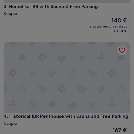
i
a
Homelike 1BR with Sauna & Free Parking
3. Homelike 1BR with Sauna & Free Parking
s
Kuopio
u
Hinta
140 €
n
on
sisältää verot ja maksut
t
140 €
10.8.–11.8.
o
.
”
Historical 1BR Penthouse with Sauna and Free Parking
Historical 1BR Penthouse with Sauna and Free Parking
4. Historical 1BR Penthouse with Sauna and Free Parking
Kuopio
Hinta
167 €