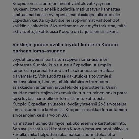
Kuopio loma-asuntojen hinnat vaihtelevat kysynnän
mukaan, joten pienellä budjetilla matkustavan kannattaa
ajoittaa matkansa kovimpien sesonkiaikojen ulkopuolelle.
Expedian kautta löydät itsellesi sopivimmat vaihtoehdot
kaikkiin ajankohtiin. Sivustoltamme voit myös tarkistaa, mitä
aktiviteetteja kohteessa Kuopio on tarjolla lomasi aikana.
Vinkkejä, joiden avulla löydät kohteen Kuopio
parhaan loma-asunnon
Löydät tarpeisiisi parhaiten sopivan loma-asunnon
kohteesta Kuopio, kun tutustut Expedian uusimpiin
tarjouksiin ja annat Expedian hakukoneeseen matkasi
päivämäärät. Voit suodattaa hakutuloksia toivomiesi
mukavuuksien, hinnan, tähtiluokituksen tai muiden
asiakkaiden antamien arvosteluiden perusteella. Usein
muiden matkustajien kokemuksiin tutustuminen onkin paras
tapa löytää ihanteellinen loma-asunto kohteesta
Kuopio. Expedian sivustolta löydät yhteensä 263 arvostelua
loma-asunnoista kohteessa Kuopio, ja asiakkaiden antamien
arvosanojen keskiarvo on 8.8.
Kannattaa huomioida myös hakukoneemme karttatoiminto.
Sen avulla saat kaikki kohteen Kuopio loma-asunnot näkyviin
kartalla, mikä helpottaa sekä matkan suunnittelua että