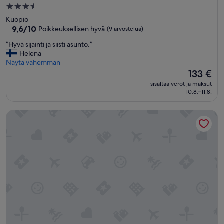
3.5
tähden
Kuopio
majoituspaikka
9.6
9,6/10
Poikkeuksellisen hyvä
(9 arvostelua)
kautta
”
”Hyvä sijainti ja siisti asunto.”
10,
H
Helena
Poikkeuksellisen
y
Näytä vähemmän
hyvä,
v
Hinta
133 €
(9
ä
on
arvostelua)
sisältää verot ja maksut
s
133 €
10.8.–11.8.
i
j
Homelike 1BR with Sauna & Free Parking
a
i
n
t
i
j
a
s
i
i
s
t