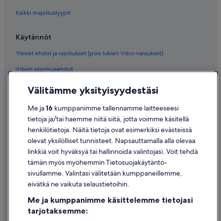
Kaikki majoitustyypit
Käytännöt
Yleiset ehdot ja rajoitukset (pois lukien Vrbo-varaukset)
Vrbon sopimusehdot
Saavutettavuus
Välitämme yksityisyydestäsi
Tietosuoja
Me ja
16
kumppanimme tallennamme laitteeseesi
Evästeet
tietoja ja/tai haemme niitä siitä, jotta voimme käsitellä
henkilötietoja. Näitä tietoja ovat esimerkiksi evästeissä
Käyttöehdot
olevat yksilölliset tunnisteet. Napsauttamalla alla olevaa
Oikeudelliset tiedot / ota meihin yhteyttä
linkkiä voit hyväksyä tai hallinnoida valintojasi. Voit tehdä
tämän myös myöhemmin Tietosuojakäytäntö-
Sisältövaatimukset ja ilmoituksen tekeminen sisällöstä
sivullamme. Valintasi välitetään kumppaneillemme,
eivätkä ne vaikuta selaustietoihin.
Tuki
Me ja kumppanimme käsittelemme tietojasi
Ota yhteyttä
tarjotaksemme:
Varauksen muuttaminen tai peruuttaminen