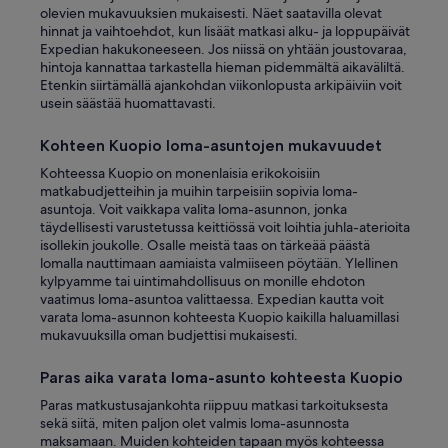
olevien mukavuuksien mukaisesti. Näet saatavilla olevat
hinnat ja vaihtoehdot, kun lisäät matkasi alku- ja loppupäivät
Expedian hakukoneeseen. Jos niissä on yhtään joustovaraa,
hintoja kannattaa tarkastella hieman pidemmältä aikaväliltä.
Etenkin siirtämällä ajankohdan viikonlopusta arkipäiviin voit
usein säästää huomattavasti.
Kohteen Kuopio loma-asuntojen mukavuudet
Kohteessa Kuopio on monenlaisia erikokoisiin
matkabudjetteihin ja muihin tarpeisiin sopivia loma-
asuntoja. Voit vaikkapa valita loma-asunnon, jonka
täydellisesti varustetussa keittiössä voit loihtia juhla-aterioita
isollekin joukolle. Osalle meistä taas on tärkeää päästä
lomalla nauttimaan aamiaista valmiiseen pöytään. Ylellinen
kylpyamme tai uintimahdollisuus on monille ehdoton
vaatimus loma-asuntoa valittaessa. Expedian kautta voit
varata loma-asunnon kohteesta Kuopio kaikilla haluamillasi
mukavuuksilla oman budjettisi mukaisesti.
Paras aika varata loma-asunto kohteesta Kuopio
Paras matkustusajankohta riippuu matkasi tarkoituksesta
sekä siitä, miten paljon olet valmis loma-asunnosta
maksamaan. Muiden kohteiden tapaan myös kohteessa