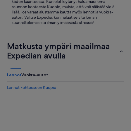
käden käänteessä. Kun olet löytänyt haluamasi loma-
asunnon kohteesta Kuopio, muista, että voit säästää vielä
lisää, jos varaat alustamme kautta myös lennot ja vuokra-
auton. Valitse Expedia, kun haluat selvitä loman
suunnittelemisesta ilman ylimääräistä stressiä!
Matkusta ympäri maailmaa
Expedian avulla
Lennot
Vuokra-autot
Lennot kohteeseen Kuopio