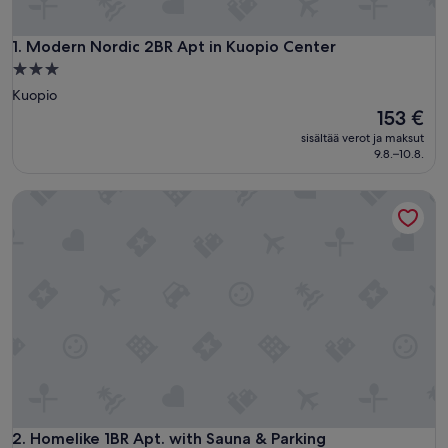
Modern Nordic 2BR Apt in Kuopio Center
1. Modern Nordic 2BR Apt in Kuopio Center
3.0
tähden
Kuopio
majoituspaikka
Hinta
153 €
on
sisältää verot ja maksut
153 €
9.8.–10.8.
Homelike 1BR Apt. with Sauna & Parking
Homelike 1BR Apt. with Sauna & Parking
2. Homelike 1BR Apt. with Sauna & Parking