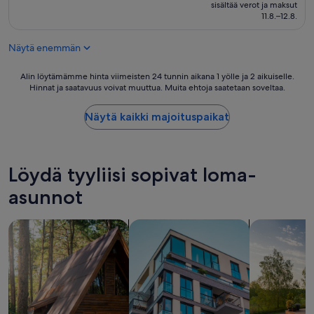
on
sisältää verot ja maksut
167 €
11.8.–12.8.
Näytä enemmän
Alin
Alin löytämämme hinta viimeisten 24 tunnin aikana 1 yölle ja 2 aikuiselle.
Hinnat ja saatavuus voivat muuttua. Muita ehtoja saatetaan soveltaa.
löytämämme
hinta
viimeisten
Näytä kaikki majoituspaikat
24
tunnin
aikana
1
Löydä tyyliisi sopivat loma-
yölle
ja
asunnot
2
aikuiselle.
hae mökkejä
hae huoneistoja
Hae yksityis
Hinnat
ja
saatavuus
voivat
muuttua.
Muita
ehtoja