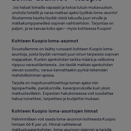
Jos haluat lomailla vapaasti ja kotoa tutuin mukavuuksin,
unohda hotellit ja varaa matkasi ajaksi tyylikäs loma-asunto!
Alustamme kautta löydät niistä takuulla juuri sinulle ja
matkakumppaneillesi sopivan vaihtoehdon. Tarjontaa on
paljon, ja se kasvaa koko ajan – myös kohteessa Kuopio!
Kohteen Kuopio loma-asunnot
Sivustollemme on lisätty runsaasti kohteen Kuopio loma-
asuntoja, joista löydät varmasti juuri sinun tarpeisiisi sopivan
majapaikan. Kunkin ajankohdan tarkka määrä ja valikoima
riippuu varaustilanteesta. Jos tiedät matkasi ajankohdan
olevan suosittu, varaus kannattaakin pyrkiä tekemään
mahdollisimman ajoissa.
Tarjolla on majoitusvaihtoehtoja loman ajaksi niin
lapsiperheille, pariskunnille, kaveriporukoille kuin yksin
matkustavillekin. Expedian hakukoneessa voit suodattaa
hakua toiveittesi, tarpeittesi ja budjettisi mukaan.
Kohteen Kuopio loma-asuntojen hinnat
Halvimmillaan voit saada loma-asunnon kohteesta Kuopio
hintaan 66 € per yö. Hinnat vaihtelevat
matkustusajankohdan, loma-asunnon sijainnin ja tarjolla