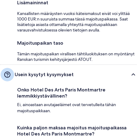
Lisämaininnat
Kansallisten määräysten vuoksi käteismaksut eivät voi ylittää
1000 EUR:n suuruista summaa tässä majoituspaikassa. Saat
lisätietoja asiasta ottamalla yhteyttä majoituspaikkaan
varausvahvistuksessa olevien tietojen avulla.
Majoituspaikan taso
Tämän majoituspaikan virallisen tähtiluokituksen on myöntänyt
Ranskan turismin kehitysjärjestö ATOUT.
Usein kysytyt kysymykset
Onko Hotel Des Arts Paris Montmartre
lemmikkiystävällinen?
Ei, ainoastaan avutajaeläimet ovat tervetulleita tähän
majoituspaikkaan.
Kuinka paljon maksaa majoitus majoituspaikassa
Hotel Des Arts Paris Montmartre?