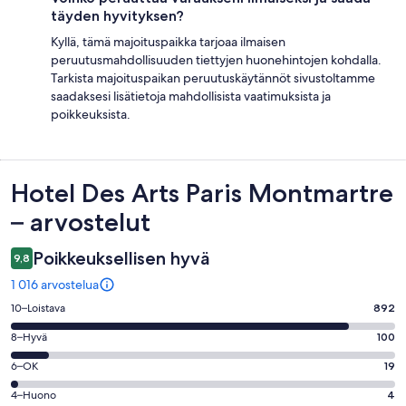
täyden hyvityksen?
Kyllä, tämä majoituspaikka tarjoaa ilmaisen
peruutusmahdollisuuden tiettyjen huonehintojen kohdalla.
Tarkista majoituspaikan peruutuskäytännöt sivustoltamme
saadaksesi lisätietoja mahdollisista vaatimuksista ja
poikkeuksista.
Arvostelut
Hotel Des Arts Paris Montmartre
– arvostelut
Poikkeuksellisen hyvä
9,8
1 016 arvostelua
Arvosana
10–Loistava
892
10
Arvosana
8–Hyvä
100
-
8
Loistava.
Arvosana
6–OK
19
-
892
6
Hyvä.
Arvosana
4–Huono
4
kautta
-