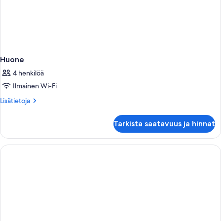
Huone
4 henkilöä
Ilmainen Wi-Fi
Lisätietoja
Lisätietoja
huoneesta
Huone
Tarkista saatavuus ja hinnat