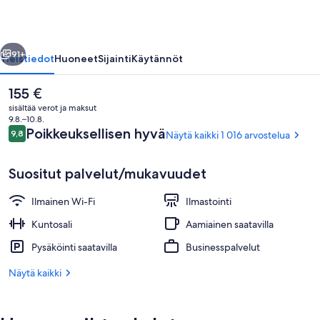
valokuvagalleria
llinen
Seuraava
91+
Yleistiedot
Huoneet
Sijainti
Käytännöt
Nykyinen
155 €
hinta
sisältää verot ja maksut
on
9.8.–10.8.
155 €
Arvostelut
Poikkeuksellisen hyvä
9,8
Näytä kaikki 1 016 arvostelua
9,8 kautta 10.
Suositut palvelut/mukavuudet
Ilmainen Wi-Fi
Ilmastointi
Tallelokero huoneessa, työpöytä, pime
Kuntosali
Aamiainen saatavilla
Pysäköinti saatavilla
Businesspalvelut
Näytä kaikki