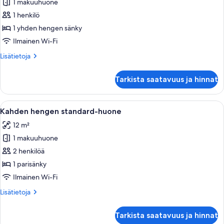
1 makuuhuone
Yhden
hengen
1 henkilö
huone
1 yhden hengen sänky
kuvat
Ilmainen Wi-Fi
Lisätietoja
Lisätietoja
huoneesta
Yhden
Tarkista saatavuus ja hinnat
hengen
huone
Avaa
Hotellihuone, jossa on suuri sänky, geo
13
Kahden hengen standard-huone
kaikki
12 m²
huonetyypin
1 makuuhuone
Kahden
hengen
2 henkilöä
standard-
1 parisänky
huone
Ilmainen Wi-Fi
kuvat
Lisätietoja
Lisätietoja
huoneesta
Kahden
Tarkista saatavuus ja hinnat
hengen