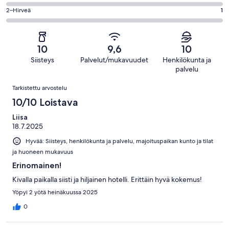
100
4
1016
OK.
Arvosana
2–Hirveä
1
kautta
-
arvostelua
19
2
1016
Huono.
kautta
-
arvostelua
4
1016
Hirveä.
kautta
10
9,6
10
arvostelua
1
1016
Siisteys
Palvelut/mukavuudet
Henkilökunta ja
kautta
arvostelua
palvelu
1016
Arvostelut
arvostelua
Tarkistettu arvostelu
10/10 Loistava
Liisa
18.7.2025
Hyvää: Siisteys, henkilökunta ja palvelu, majoituspaikan kunto ja tilat
ja huoneen mukavuus
Erinomainen!
Kivalla paikalla siisti ja hiljainen hotelli. Erittäin hyvä kokemus!
Yöpyi 2 yötä heinäkuussa 2025
0