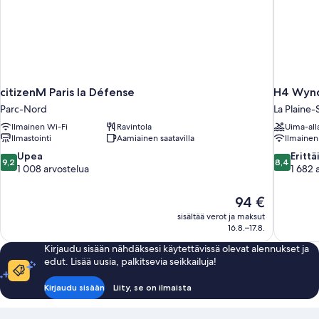
citizenM Paris la Défense
H4 Wynd
Parc-Nord
La Plaine-
Ilmainen Wi-Fi
Ravintola
Uima-all
Ilmastointi
Aamiainen saatavilla
Ilmainen
9.2
8.4
Upea
Erittä
9,2
8,4
kautta
kautta
1 008 arvostelua
1 682 
10,
10,
Upea,
Erittäin
Hinta
94 €
1 008
hyvä,
on
sisältää verot ja maksut
arvostelua
1 682
94 €
16.8.–17.8.
arvostelua
Kirjaudu sisään nähdäksesi käytettävissä olevat alennukset ja
edut. Lisää uusia, palkitsevia seikkailuja!
Kirjaudu sisään
Liity, se on ilmaista