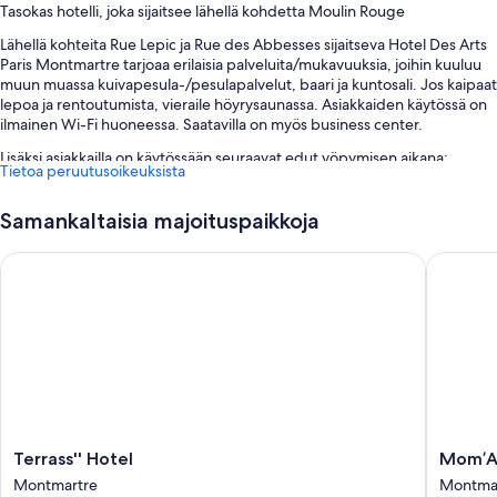
Tasokas hotelli, joka sijaitsee lähellä kohdetta Moulin Rouge
Lähellä kohteita Rue Lepic ja Rue des Abbesses sijaitseva Hotel Des Arts
Paris Montmartre tarjoaa erilaisia palveluita/mukavuuksia, joihin kuuluu
muun muassa kuivapesula-/pesulapalvelut, baari ja kuntosali. Jos kaipaat
lepoa ja rentoutumista, vieraile höyrysaunassa. Asiakkaiden käytössä on
ilmainen Wi-Fi huoneessa. Saatavilla on myös business center.
Lisäksi asiakkailla on käytössään seuraavat edut yöpymisen aikana:
Tietoa peruutusoikeuksista
Buffetaamiainen (lisämaksusta), omatoiminen pysäköinti
(lisämaksusta) ja kuljetukset lentokentältä majoituspaikkaan
Samankaltaisia majoituspaikkoja
(lisämaksusta)
Terrass'' Hotel
Mom’Art
Juhlasali, ympäri vuorokauden auki oleva vastaanotto ja tallelokero
vastaanotossa
Savuttomat tilat, kiertoajelu-/lippupalvelu ja kielitaitoinen
henkilökunta
Asiakasarvosteluissa suitsutetaan avuliasta henkilökuntaa, sijaintia
lähellä julkisia kulkuyhteyksiä ja majoituspaikan ensiluokkaista kuntoa
Huoneiden varustelu
Majoituspaikan Hotel Des Arts Paris Montmartre kaikkien huoneiden
Terrass''
Mom’Ar
Terrass'' Hotel
Mom’Ar
palveluihin ja mukavuuksiin kuuluvat esimerkiksi ilmastointi sekä ilmainen
Hotel
Hotel
Montmartre
Montma
Wi-Fi ja tallelokerot. Asiakasarvosteluissa arvostetaan paljon
Montmartre
Montma