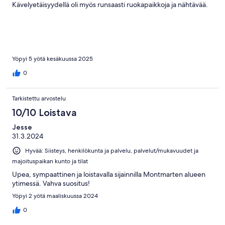
Kävelyetäisyydellä oli myös runsaasti ruokapaikkoja ja nähtävää.
Yöpyi 5 yötä kesäkuussa 2025
0
Tarkistettu arvostelu
10/10 Loistava
Jesse
31.3.2024
Hyvää: Siisteys, henkilökunta ja palvelu, palvelut/mukavuudet ja
majoituspaikan kunto ja tilat
Upea, sympaattinen ja loistavalla sijainnilla Montmarten alueen
ytimessä. Vahva suositus!
Yöpyi 2 yötä maaliskuussa 2024
0