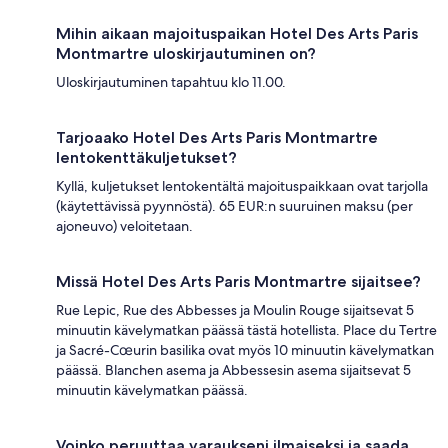
Mihin aikaan majoituspaikan Hotel Des Arts Paris
Montmartre uloskirjautuminen on?
Uloskirjautuminen tapahtuu klo 11.00.
Tarjoaako Hotel Des Arts Paris Montmartre
lentokenttäkuljetukset?
Kyllä, kuljetukset lentokentältä majoituspaikkaan ovat tarjolla
(käytettävissä pyynnöstä). 65 EUR:n suuruinen maksu (per
ajoneuvo) veloitetaan.
Missä Hotel Des Arts Paris Montmartre sijaitsee?
Rue Lepic, Rue des Abbesses ja Moulin Rouge sijaitsevat 5
minuutin kävelymatkan päässä tästä hotellista. Place du Tertre
ja Sacré-Cœurin basilika ovat myös 10 minuutin kävelymatkan
päässä. Blanchen asema ja Abbessesin asema sijaitsevat 5
minuutin kävelymatkan päässä.
Voinko peruuttaa varaukseni ilmaiseksi ja saada