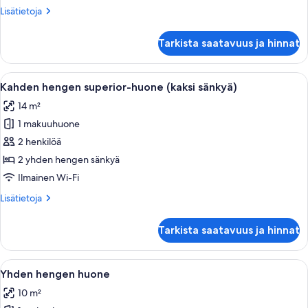
(kaksi
Lisätietoja
Lisätietoja
sänkyä)
huoneesta
kuvat
Kahden
Tarkista saatavuus ja hinnat
hengen
standard-
huone
Avaa
Hotellihuone, jossa on kaksi sänkyä, ty
5
(kaksi
Kahden hengen superior-huone (kaksi sänkyä)
kaikki
sänkyä)
14 m²
huonetyypin
1 makuuhuone
Kahden
hengen
2 henkilöä
superior-
2 yhden hengen sänkyä
huone
Ilmainen Wi-Fi
(kaksi
Lisätietoja
Lisätietoja
sänkyä)
huoneesta
kuvat
Kahden
Tarkista saatavuus ja hinnat
hengen
superior-
huone
Avaa
Hotellihuone, jossa on sänky, työpöytä,
5
(kaksi
Yhden hengen huone
kaikki
sänkyä)
10 m²
huonetyypin