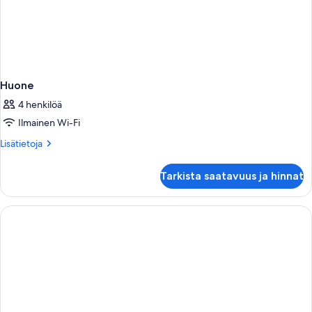
Huone
4 henkilöä
Ilmainen Wi-Fi
Lisätietoja
Lisätietoja
huoneesta
Huone
Tarkista saatavuus ja hinnat