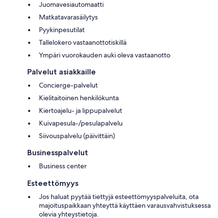
Juomavesiautomaatti
Matkatavarasäilytys
Pyykinpesutilat
Tallelokero vastaanottotiskillä
Ympäri vuorokauden auki oleva vastaanotto
Palvelut asiakkaille
Concierge-palvelut
Kielitaitoinen henkilökunta
Kiertoajelu- ja lippupalvelut
Kuivapesula-/pesulapalvelu
Siivouspalvelu (päivittäin)
Businesspalvelut
Business center
Esteettömyys
Jos haluat pyytää tiettyjä esteettömyyspalveluita, ota
majoituspaikkaan yhteyttä käyttäen varausvahvistuksessa
olevia yhteystietoja.