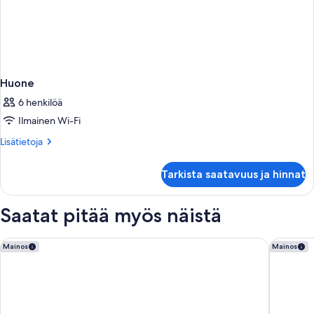
Huone
6 henkilöä
Ilmainen Wi-Fi
Lisätietoja
Lisätietoja
huoneesta
Huone
Tarkista saatavuus ja hinnat
Saatat pitää myös näistä
citizenM Paris la Défense
H4 Wyndh
Mainos
Mainos