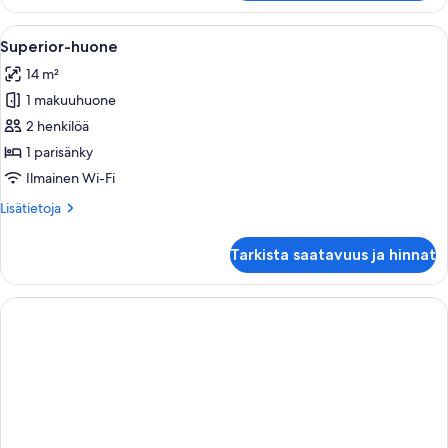
standard-
huone
Avaa
Hotellihuone, jossa on suuri sänky, geo
8
Superior-huone
kaikki
14 m²
huonetyypin
1 makuuhuone
Superior-
huone
2 henkilöä
kuvat
1 parisänky
Ilmainen Wi-Fi
Lisätietoja
Lisätietoja
huoneesta
Superior-
Tarkista saatavuus ja hinnat
huone