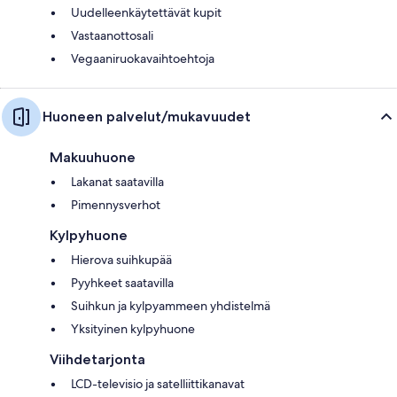
Uudelleenkäytettävät kupit
Vastaanottosali
Vegaaniruokavaihtoehtoja
Huoneen palvelut/mukavuudet
Makuuhuone
Lakanat saatavilla
Pimennysverhot
Kylpyhuone
Hierova suihkupää
Pyyhkeet saatavilla
Suihkun ja kylpyammeen yhdistelmä
Yksityinen kylpyhuone
Viihdetarjonta
LCD-televisio ja satelliittikanavat