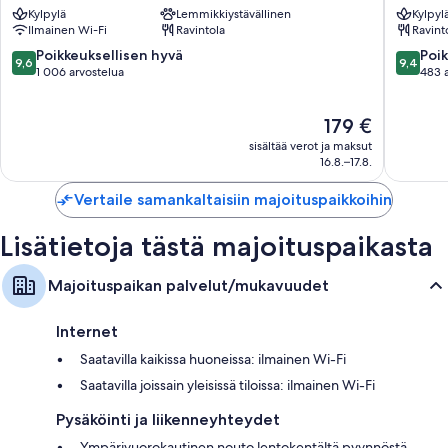
Kylpylä
Lemmikkiystävällinen
Kylpyl
majoituspaikan siistejä huoneita.
Ilmainen Wi-Fi
Ravintola
Ravint
Muihin palveluihin/mukavuuksiin lukeutuvat:
9.6
9.4
Poikkeuksellisen hyvä
Poik
9,6
9,4
kautta
kautta
1 006 arvostelua
483 
Lämmitys ja tuulettimet
10,
10,
Kylpyhuoneet, joista löytyy hierovat suihkupäät ja suihkun ja
Poikkeuksellisen
Poikkeuk
kylpyammeen yhdistelmät
Hinta
179 €
hyvä,
hyvä,
on
1 006
483
sisältää verot ja maksut
LCD-televisio, josta löytyy satelliittikanavat
179 €
arvostelua
arvostel
16.8.–17.8.
LED-lamput, päivittäinen siivous ja työpöydät
Vertaile samankaltaisiin majoituspaikkoihin
Lisätietoja tästä majoituspaikasta
Majoituspaikan palvelut/mukavuudet
Internet
Saatavilla kaikissa huoneissa: ilmainen Wi-Fi
Saatavilla joissain yleisissä tiloissa: ilmainen Wi-Fi
Pysäköinti ja liikenneyhteydet
Ympärivuorokautinen nouto lentokentältä pyynnöstä