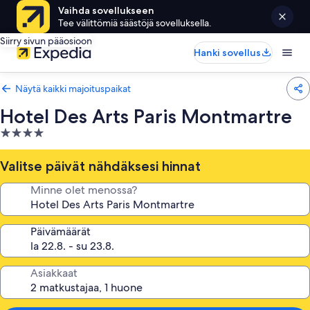
Vaihda sovellukseen
Tee välittömiä säästöjä sovelluksella.
Siirry sivun pääosioon
Hanki sovellus
Näytä kaikki majoituspaikat
Hotel Des Arts Paris Montmartre
4.0
tähden
majoituspaikka
Valitse päivät nähdäksesi hinnat
Minne olet menossa?
Päivämäärät
Asiakkaat