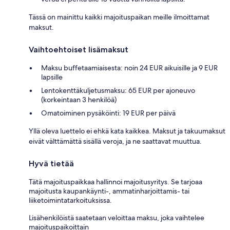
Tässä on mainittu kaikki majoituspaikan meille ilmoittamat
maksut.
Vaihtoehtoiset lisämaksut
Maksu buffetaamiaisesta: noin 24 EUR aikuisille ja 9 EUR
lapsille
Lentokenttäkuljetusmaksu: 65 EUR per ajoneuvo
(korkeintaan 3 henkilöä)
Omatoiminen pysäköinti: 19 EUR per päivä
Yllä oleva luettelo ei ehkä kata kaikkea. Maksut ja takuumaksut
eivät välttämättä sisällä veroja, ja ne saattavat muuttua.
Hyvä tietää
Tätä majoituspaikkaa hallinnoi majoitusyritys. Se tarjoaa
majoitusta kaupankäynti-, ammatinharjoittamis- tai
liiketoimintatarkoituksissa.
Lisähenkilöistä saatetaan veloittaa maksu, joka vaihtelee
majoituspaikoittain