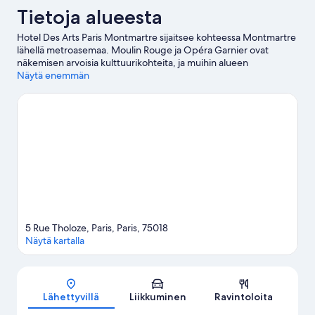
Tietoja alueesta
Hotel Des Arts Paris Montmartre sijaitsee kohteessa Montmartre
lähellä metroasemaa. Moulin Rouge ja Opéra Garnier ovat
näkemisen arvoisia kulttuurikohteita, ja muihin alueen
huomionarvoisiin maamerkkeihin kuuluu Place du Tertre ja
Näytä enemmän
Sacré-Cœurin basilika. Rue Lepic ja Rue des Abbesses ovat kaksi
muuta paikkaa, joissa kannattaa vierailla. Asiakkaat arvostavat
erittäin paljon tämän hotellin hyviä liikenneyhteyksiä: Blanchen
asema sijaitsee 4 minuutin ja Abbessesin asema 5 minuutin
kävelymatkan päässä.
Vieraile matkaoppaassamme kohteeseen
Pariisi
5 Rue Tholoze, Paris, Paris, 75018
Näytä kartalla
Kartta
Lähettyvillä
Liikkuminen
Ravintoloita