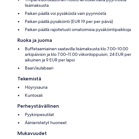
lisämaksusta
Paikan päällä voi pysäköidä vain pyynnöstä
Paikan päällä pysäköinti (EUR 19 per per päivä)
Paikan päällä rajoitetusti omatoimisia pysäköintipaikkoja
Ruoka ja juoma
Buffetaamiainen saatavilla lisämaksusta klo 7.00–10.00
arkipäivisin ja klo 7.00–11.00 viikonloppuisin; 24 EUR per
aikuinen ja 9 EUR per lapsi
Baari/aulabaari
Tekemistä
Höyrysauna
Kuntosali
Perheystävällinen
Pyykinpesutilat
Äänieristetyt huoneet
Mukavuudet