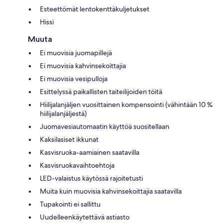
Esteettömät lentokenttäkuljetukset
Hissi
Muuta
Ei muovisia juomapillejä
Ei muovisia kahvinsekoittajia
Ei muovisia vesipulloja
Esittelyssä paikallisten taiteilijoiden töitä
Hiilijalanjäljen vuosittainen kompensointi (vähintään 10 %
hiilijalanjäljestä)
Juomavesiautomaatin käyttöä suositellaan
Kaksilasiset ikkunat
Kasvisruoka-aamiainen saatavilla
Kasvisruokavaihtoehtoja
LED-valaistus käytössä rajoitetusti
Muita kuin muovisia kahvinsekoittajia saatavilla
Tupakointi ei sallittu
Uudelleenkäytettävä astiasto