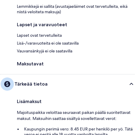
Lemmikkejä ei sallita (avustajaeläimet ovat tervetulleita, eikä
niistä veloiteta maksuja)
Lapset ja varavuoteet
Lapset ovat tervetulleita
Lisä-/varavuoteita ei ole saatavilla
Vauvansänkyjä ei ole saatavilla
Maksutavat
Tärkeää tietoa
Lisämaksut
Majoituspaikka veloittaa seuraavat paikan päällä suoritettavat
maksut. Maksuihin saattaa sisältyä sovellettavat verot:
Kaupungin perimä vero: 8.45 EUR per henkilö per yö. Tätä
veroa ei peritä alle 18 vuotta vanhoilta lapsilta.