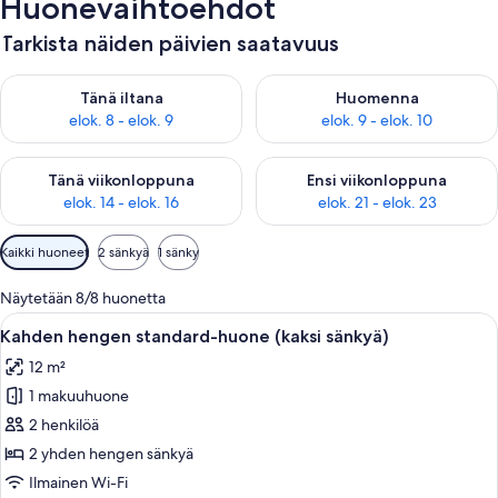
Huonevaihtoehdot
Tarkista näiden päivien saatavuus
Tarkista tämän illan saatavuus elok. 8 - elok. 9
Tarkista huomisen saatavuus el
Tänä iltana
Huomenna
elok. 8 - elok. 9
elok. 9 - elok. 10
Tarkista tämän viikonlopun saatavuus elok. 14 - elok. 16
Tarkista ensi viikonlopun saata
Tänä viikonloppuna
Ensi viikonloppuna
elok. 14 - elok. 16
elok. 21 - elok. 23
Huoneille
Kaikki huoneet
2 sänkyä
1 sänky
saatavilla
olevia
Näytetään 8/8 huonetta
suodattimia
Avaa
Hotellihuone, jossa on sänky, vihreä ra
5
Kahden hengen standard-huone (kaksi sänkyä)
kaikki
12 m²
huonetyypin
1 makuuhuone
Kahden
hengen
2 henkilöä
standard-
2 yhden hengen sänkyä
huone
Ilmainen Wi-Fi