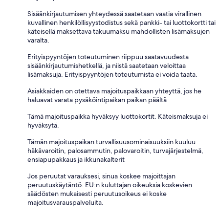
Sisäänkirjautumisen yhteydessä saatetaan vaatia virallinen
kuvallinen henkilöllisyystodistus sekä pankki- tai luottokortti tai
käteisellä maksettava takuumaksu mahdollisten lisämaksujen
varalta.
Erityispyyntöjen toteutuminen riippuu saatavuudesta
sisäänkirjautumishetkellä, ja niistä saatetaan veloittaa
lisämaksuja. Erityispyyntöjen toteutumista ei voida taata.
Asiakkaiden on otettava majoituspaikkaan yhteyttä, jos he
haluavat varata pysäköintipaikan paikan päältä
Tämä majoituspaikka hyväksyy luottokortit. Käteismaksuja ei
hyväksytä.
Tämän majoituspaikan turvallisuusominaisuuksiin kuuluu
häkävaroitin, palosammutin, palovaroitin, turvajärjestelmä,
ensiapupakkaus ja ikkunakalterit
Jos peruutat varauksesi, sinua koskee majoittajan
peruutuskäytäntö. EU:n kuluttajan oikeuksia koskevien
säädösten mukaisesti peruutusoikeus ei koske
majoitusvarauspalveluita.