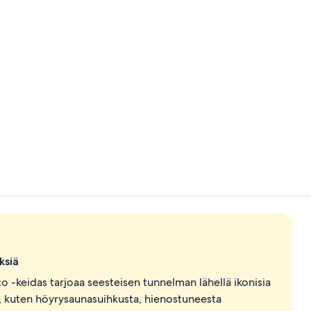
Sisällönluoj
2 baaria, coc
ksiä
deco -keidas tarjoaa seesteisen tunnelman lähellä ikonisia
, kuten höyrysaunasuihkusta, hienostuneesta