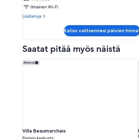
Ilmainen Wi-Fi
Lisätietoja
Lisätietoja
huoneesta
Huone
Katso valitsemiesi päivien hinna
Saatat pitää myös näistä
Villa Beaumarchais
Mainos
Villa Beaumarchais
Pariisin keskusta