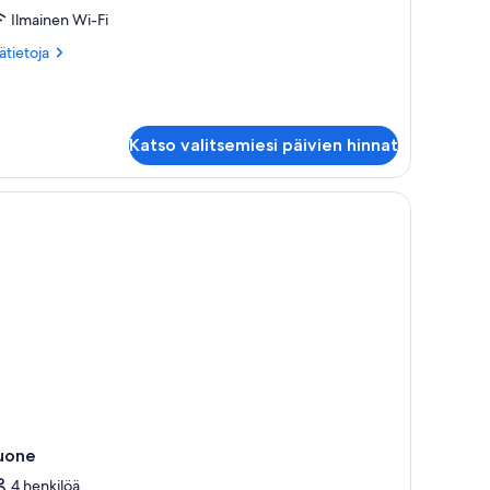
uite)
Ilmainen Wi-Fi
uvat
ätietoja
sätietoja
oneesta
gnature-
itti
azarin
Katso valitsemiesi päivien hinnat
ite)
uone
4 henkilöä