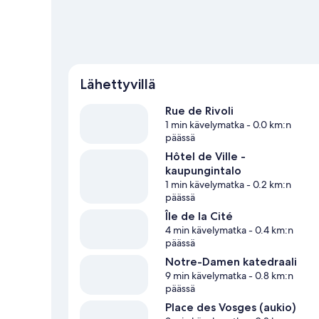
Lähettyvillä
Rue de Rivoli
1 min kävelymatka
- 0.0 km:n
päässä
Hôtel de Ville -
kaupungintalo
1 min kävelymatka
- 0.2 km:n
päässä
Île de la Cité
4 min kävelymatka
- 0.4 km:n
päässä
Notre-Damen katedraali
9 min kävelymatka
- 0.8 km:n
päässä
Place des Vosges (aukio)