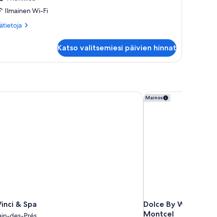
Ilmainen Wi-Fi
ätietoja
sätietoja
oneesta
one
Katso valitsemiesi päivien hinnat
inci & Spa
Dolce By Wyndham Ve
Mainos
inci & Spa
Dolce By Wyndham V
Montcel
in-des-Prés