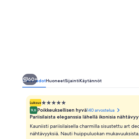
60+
Yleistiedot
Huoneet
Sijainti
Käytännöt
5.0
Luksus
tähden
Poikkeuksellisen hyvä
140 arvostelua
9,6
majoituspaikka
Pariisilaista eleganssia lähellä ikonisia nähtävyy
Kauniisti pariisilaisella charmilla sisustettu art 
nähtävyyksiä. Nauti huippuluokan mukavuuksista