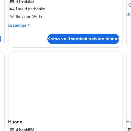
4 henkilöä
kuvat
S
1 suuri parisänky
k
Lis
Li
Ilmainen Wi-Fi
hu
Si
Lisätietoja
Lisätietoja
svi
huoneesta
(M
Suite
t
Katso valitsemiesi päivien hinnat
Su
Junior
Parisienne
Huone
H
4 henkilöä