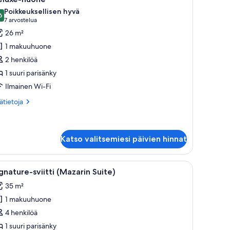
ikki
Poikkeuksellisen hyvä
uonetyypin
6
9,6 kautta 10
(7
7 arvostelua
eluxe-
arvostelua)
26 m²
uone
1 makuuhuone
uvat
2 henkilöä
1 suuri parisänky
Ilmainen Wi-Fi
ätietoja
sätietoja
oneesta
luxe-
one
Katso valitsemiesi päivien hinnat
ioinen tuoli, puinen kaappi ja lattiavalaisin.
vaa
Olohuoneessa on vihreä sohva, kuviollinen mat
7
gnature-sviitti (Mazarin Suite)
ikki
35 m²
uonetyypin
1 makuuhuone
ignature-
iitti
4 henkilöä
Mazarin
1 suuri parisänky