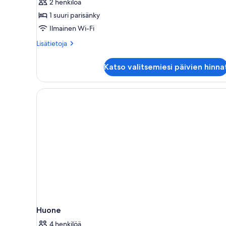
2 henkilöä
1 suuri parisänky
Ilmainen Wi-Fi
Lisätietoja
Lisätietoja
huoneesta
Prestige
Katso valitsemiesi päivien hinna
Room
Huone
4 henkilöä