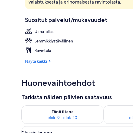
valaistuksesta ja erinomaisesta ravintolasta.
Ulkopuoli
Suositut palvelut/mukavuudet
Uima-allas
Lemmikkiystävällinen
Ravintola
Näytä kaikki
Huonevaihtoehdot
Tarkista näiden päivien saatavuus
Tarkista tämän illan saatavuus elok. 9 - elok. 10
Tarkista huomi
Tänä iltana
elok. 9 - elok. 10
el
Avaa
Huone, jossa on sänky, työpöytä
5
Classic-huone