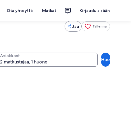
Ota yhteyttä
Matkat
Kirjaudu sisään
Jaa
Tallenna
Asiakkaat
Hae