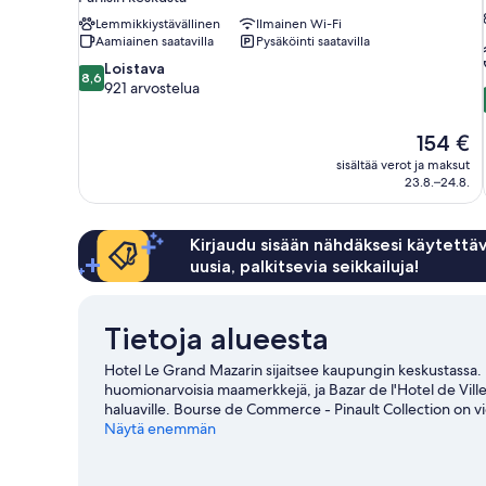
Lemmikkiystävällinen
Ilmainen Wi-Fi
Aamiainen saatavilla
Pysäköinti saatavilla
8.6
Loistava
8,6
kautta
921 arvostelua
10,
Loistava,
Hinta
154 €
921
on
arvostelua
sisältää verot ja maksut
154 €
23.8.–24.8.
Kirjaudu sisään nähdäksesi käytettäv
uusia, palkitsevia seikkailuja!
Tietoja alueesta
Hotel Le Grand Mazarin sijaitsee kaupungin keskustassa.
huomionarvoisia maamerkkejä, ja Bazar de l'Hotel de Ville
haluaville. Bourse de Commerce - Pinault Collection on v
Pariisi
Näytä enemmän