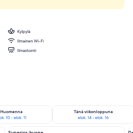
Kylpylä
Ilmainen Wi-Fi
Ilmastointi
sen saatavuus elok. 10 - elok. 11
Tarkista tämän viikonlopun saatavuus el
Huomenna
Tänä viikonloppuna
ok. 10 - elok. 11
elok. 14 - elok. 16
, tuoli ja ovi, joka johtaa toiseen huoneeseen.
Avaa
Makuuhuoneessa on suuri sänky, yöpöyt
A
5
Superior-huone
D