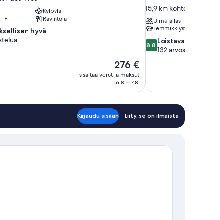
15,9 km kohteesta Pariisi 
Kylpylä
i-Fi
Ravintola
Uima-allas
Lemmikkiystävällinen
ksellisen hyvä
stelua
8.8
Loistava
8,8
kautta
132 arvostelua
isen
10,
Hinta
276 €
Loistava,
on
sisältää verot ja maksut
132
276 €
16.8.–17.8.
arvostelua
Kirjaudu sisään
Liity, se on ilmaista