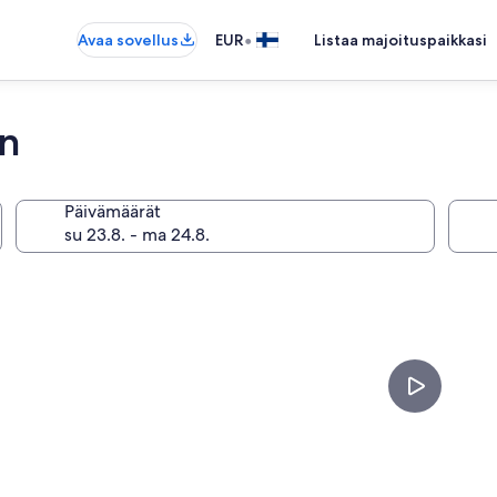
•
Avaa sovellus
EUR
Listaa majoituspaikkasi
in
Päivämäärät