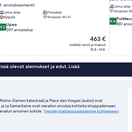
8. arrondissementti
Uima-allas
Ilmainen W
Uima-allas
Poreallas
Kylpylä
Ilmainen Wi-Fi
9.4
Poikkeu
9,4
kautta
881 arvo
9.2
Upea
9,2
10,
kautta
397 arvostelua
Poikkeuksell
10,
Hinta
463 €
hyvä,
Upea,
on
881
sisältää verot ja maksut
397
463 €
18.8.–19.8.
arvostelua
arvostelua
issä olevat alennukset ja edut. Lisää
 Notre-Damen katedraali ja Place des Vosges (aukio) ovat
 ja La Samaritaine ovat vierailun arvoisia kohteita shoppailemaan
ierailun arvoinen kohde.
Vieraile matkaoppaassamme kohteeseen