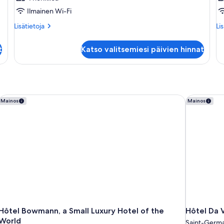
Ilmainen Wi-Fi
Lisätietoja
Lis
Lisätietoja
Li
huoneesta
hu
Huone
Hu
t
Katso valitsemiesi päivien hinnat
Hôtel Bowmann, a Small Luxury Hotel of the World
Hôtel Da V
Mainos
Mainos
Hôtel Bowmann, a Small Luxury Hotel of the
Hôtel Da V
World
Saint-Germa