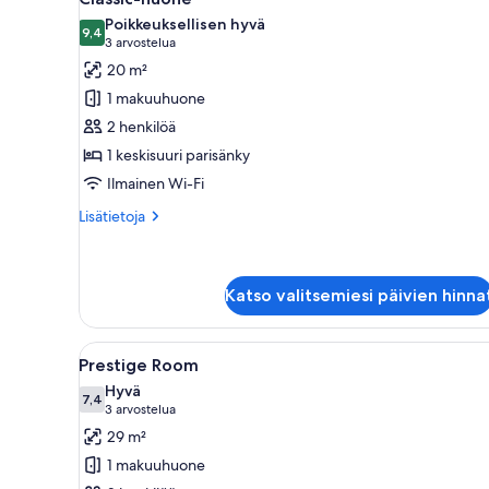
kaikki
Poikkeuksellisen hyvä
huonetyypin
9,4
9,4 kautta 10
(3
3 arvostelua
Classic-
arvostelua)
20 m²
huone
1 makuuhuone
kuvat
2 henkilöä
1 keskisuuri parisänky
Ilmainen Wi-Fi
Lisätietoja
Lisätietoja
huoneesta
Classic-
huone
Katso valitsemiesi päivien hinna
Avaa
Makuuhuoneessa on nelipylväinen
7
Prestige Room
kaikki
Hyvä
huonetyypin
7,4
7,4 kautta 10
(3
3 arvostelua
Prestige
arvostelua)
29 m²
Room
1 makuuhuone
kuvat