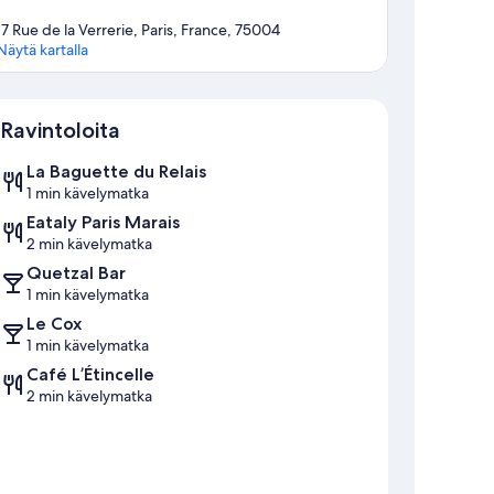
17 Rue de la Verrerie, Paris, France, 75004
Näytä kartalla
Kartta
Ravintoloita
La Baguette du Relais
1 min kävelymatka
Eataly Paris Marais
2 min kävelymatka
Quetzal Bar
1 min kävelymatka
Le Cox
1 min kävelymatka
Café L’Étincelle
2 min kävelymatka