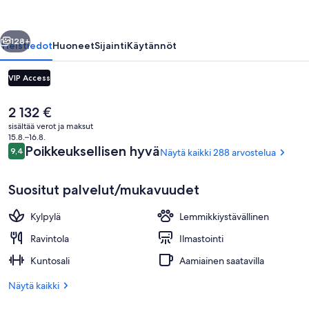
Collection
valokuvagalleria
llinen
Seuraava
128+
Yleistiedot
Huoneet
Sijainti
Käytännöt
VIP Access
Nykyinen
2 132 €
hinta
sisältää verot ja maksut
on
15.8.–16.8.
2 132 €
Arvostelut
Poikkeuksellisen hyvä
9,4
Näytä kaikki 288 arvostelua
9,4 kautta 10.
Suositut palvelut/mukavuudet
Junior-sviitti | Näkymä huoneesta
Kylpylä
Lemmikkiystävällinen
Ravintola
Ilmastointi
Kuntosali
Aamiainen saatavilla
Näytä kaikki