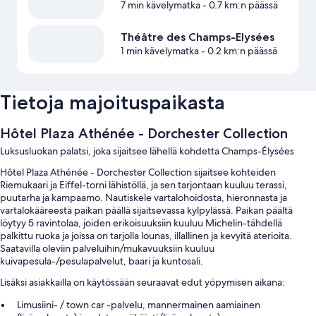
7 min kävelymatka
- 0.7 km:n päässä
Théâtre des Champs-Elysées
1 min kävelymatka
- 0.2 km:n päässä
Tietoja majoituspaikasta
Hôtel Plaza Athénée - Dorchester Collection
Luksusluokan palatsi, joka sijaitsee lähellä kohdetta Champs-Élysées
Hôtel Plaza Athénée - Dorchester Collection sijaitsee kohteiden
Riemukaari ja Eiffel-torni lähistöllä, ja sen tarjontaan kuuluu terassi,
puutarha ja kampaamo. Nautiskele vartalohoidosta, hieronnasta ja
vartalokääreestä paikan päällä sijaitsevassa kylpylässä. Paikan päältä
löytyy 5 ravintolaa, joiden erikoisuuksiin kuuluu Michelin-tähdellä
palkittu ruoka ja joissa on tarjolla lounas, illallinen ja kevyitä aterioita.
Saatavilla oleviin palveluihin/mukavuuksiin kuuluu
kuivapesula-/pesulapalvelut, baari ja kuntosali.
Lisäksi asiakkailla on käytössään seuraavat edut yöpymisen aikana:
Limusiini- / town car -palvelu, mannermainen aamiainen