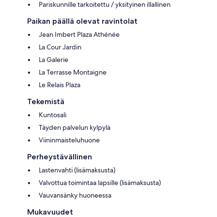
Pariskunnille tarkoitettu / yksityinen illallinen
Paikan päällä olevat ravintolat
Jean Imbert Plaza Athénée
La Cour Jardin
La Galerie
La Terrasse Montaigne
Le Relais Plaza
Tekemistä
Kuntosali
Täyden palvelun kylpylä
Viininmaisteluhuone
Perheystävällinen
Lastenvahti (lisämaksusta)
Valvottua toimintaa lapsille (lisämaksusta)
Vauvansänky huoneessa
Mukavuudet