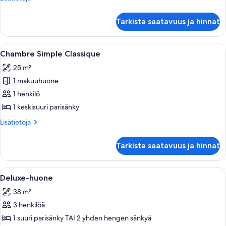
huoneesta
Junior-
Tarkista saatavuus ja hinnat
sviitti
Avaa
Tyylikkäästi sisustettu makuuhuone, j
3
Chambre Simple Classique
kaikki
25 m²
huonetyypin
1 makuuhuone
Chambre
Simple
1 henkilö
Classique
1 keskisuuri parisänky
kuvat
Lisätietoja
Lisätietoja
huoneesta
Chambre
Tarkista saatavuus ja hinnat
Simple
Classique
Avaa
Hotellihuone, jossa on suuri sänky, ole
5
Deluxe-huone
kaikki
38 m²
huonetyypin
3 henkilöä
Deluxe-
huone
1 suuri parisänky TAI 2 yhden hengen sänkyä