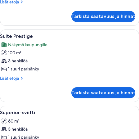
kuvat
Lisätietoja
Lisätietoja
huoneesta
Deluxe-
Tarkista saatavuus ja hinnat
sviitti
Avaa
Makuuhuoneessa on suuri sänky, kattok
5
Suite Prestige
kaikki
Näkymä kaupungille
huonetyypin
100 m²
Suite
Prestige
3 henkilöä
kuvat
1 suuri parisänky
Lisätietoja
Lisätietoja
huoneesta
Suite
Tarkista saatavuus ja hinnat
Prestige
Avaa
Hotellihuone, jossa on suuri sänky, pen
5
Superior-sviitti
kaikki
60 m²
huonetyypin
3 henkilöä
Superior-
sviitti
1 suuri parisänky