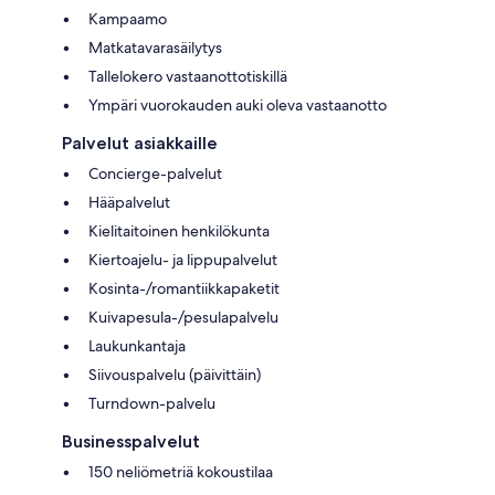
Kampaamo
Matkatavarasäilytys
Tallelokero vastaanottotiskillä
Ympäri vuorokauden auki oleva vastaanotto
Palvelut asiakkaille
Concierge-palvelut
Hääpalvelut
Kielitaitoinen henkilökunta
Kiertoajelu- ja lippupalvelut
Kosinta-/romantiikkapaketit
Kuivapesula-/pesulapalvelu
Laukunkantaja
Siivouspalvelu (päivittäin)
Turndown-palvelu
Businesspalvelut
150 neliömetriä kokoustilaa