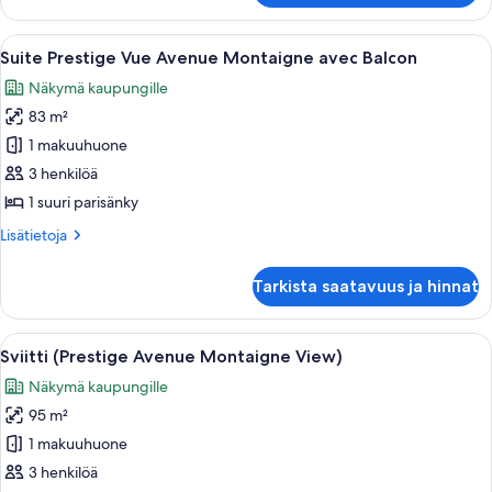
Vue
Avenue
Avaa
Ylellinen olohuone, jonka värimaailma
5
Montaigne
Suite Prestige Vue Avenue Montaigne avec Balcon
kaikki
avec
Näkymä kaupungille
Balcon
huonetyypin
83 m²
Suite
Prestige
1 makuuhuone
Vue
3 henkilöä
Avenue
1 suuri parisänky
Montaigne
Lisätietoja
Lisätietoja
avec
huoneesta
Balcon
Suite
Tarkista saatavuus ja hinnat
Prestige
kuvat
Vue
Avenue
Avaa
Tyylikäs ja klassisesti sisustettu oloh
4
Montaigne
Sviitti (Prestige Avenue Montaigne View)
kaikki
avec
Näkymä kaupungille
Balcon
huonetyypin
95 m²
Sviitti
(Prestige
1 makuuhuone
Avenue
3 henkilöä