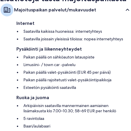
Majoituspaikan palvelut/mukavuudet
Internet
Saatavilla kaikissa huoneissa: internetyhteys
Saatavilla joissain yleisissä tiloissa: nopea internetyhteys
Pysäköinti ja liikenneyhteydet
Paikan päällä on sähköauton latauspiste
Limusiini- / town car -palvelu
Paikan päällä valet-pysäköinti (EUR 45 per päivä)
Paikan päällä rajoitetusti valet-pysäköintipaikkoja
Esteetön pysäköinti saatavilla
Ruoka ja juoma
Arkipäivisin saatavilla mannermainen aamiainen
lisämaksusta klo 7.00–10.30; 58–69 EUR per henkilö
5 ravintolaa
Baari/aulabaari