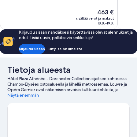
10,
10,
Upea,
Loistava,
Hinta
463 €
397
1 513
on
arvostelua
arvostelua
sisältää verot ja maksut
463 €
18.8.–19.8.
Kirjaudu sisään nähdäksesi käytettävissä olevat alennukset ja
edut. Lisää uusia, palkitsevia seikkailuja!
Kirjaudu sisään
Liity, se on ilmaista
Tietoja alueesta
Hôtel Plaza Athénée - Dorchester Collection sijaitsee kohteessa
Champs-Élysées ostosalueella ja lähellä metroasemaa. Louvre ja
Opéra Garnier ovat näkemisen arvoisia kulttuurikohteita, ja
muihin alueen huomionarvoisiin maamerkkeihin kuuluu
Näytä enemmän
Riemukaari ja Notre-Damen katedraali. Haluatko osallistua
johonkin tapahtumaan tai käydä matsissa vierailusi aikana?
Tarkista kohteiden Roland Garros -stadion ja Parc des Princes -
stadion tapahtumakalenterit.
Vieraile matkaoppaassamme
kohteeseen Pariisi
Pariisi: näytä lisää palatseja