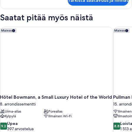
Tarkista saatavuus ja hinnat
Saatat pitää myös näistä
Hôtel Bowmann, a Small Luxury Hotel of the World
Pullman P
Mainos
Mainos
Hôtel Bowmann, a Small Luxury Hotel of the World
Pullman 
8. arrondissementti
15. arrond
Uima-allas
Poreallas
Ilmainen
Kylpylä
Ilmainen Wi-Fi
Ilmastoin
9.2
8.8
Upea
Loist
9,2
8,8
kautta
kautta
397 arvostelua
1 513 