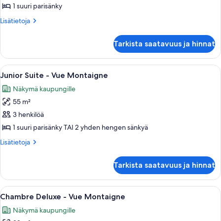
Prestige
1 suuri parisänky
kuvat
Lisätietoja
Lisätietoja
huoneesta
Junior
Tarkista saatavuus ja hinnat
Suite
Prestige
Avaa
Hotellihuone, jossa on suuri sänky, ole
4
Junior Suite - Vue Montaigne
kaikki
Näkymä kaupungille
huonetyypin
55 m²
Junior
Suite
3 henkilöä
-
1 suuri parisänky TAI 2 yhden hengen sänkyä
Vue
Lisätietoja
Lisätietoja
Montaigne
huoneesta
kuvat
Junior
Tarkista saatavuus ja hinnat
Suite
-
Vue
Avaa
Tilava makuuhuone, jossa on suuri sänk
5
Montaigne
Chambre Deluxe - Vue Montaigne
kaikki
Näkymä kaupungille
huonetyypin