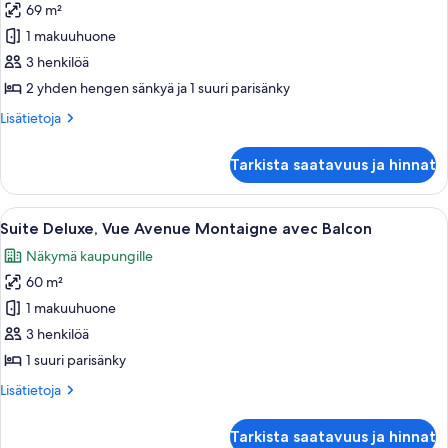
69 m²
Huoneisto
kuvat
1 makuuhuone
3 henkilöä
2 yhden hengen sänkyä ja 1 suuri parisänky
Lisätietoja
Lisätietoja
huoneesta
Huoneisto
Tarkista saatavuus ja hinnat
Avaa
Moderni olohuone, jossa on valkoinen 
6
Suite Deluxe, Vue Avenue Montaigne avec Balcon
kaikki
Näkymä kaupungille
huonetyypin
60 m²
Suite
Deluxe,
1 makuuhuone
Vue
3 henkilöä
Avenue
1 suuri parisänky
Montaigne
Lisätietoja
Lisätietoja
avec
huoneesta
Balcon
Suite
Tarkista saatavuus ja hinnat
Deluxe,
kuvat