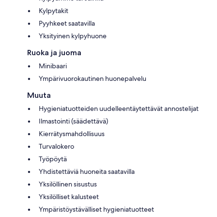
Kylpytakit
Pyyhkeet saatavilla
Yksityinen kylpyhuone
Ruoka ja juoma
Minibaari
Ympärivuorokautinen huonepalvelu
Muuta
Hygieniatuotteiden uudelleentäytettävät annostelijat
Ilmastointi (säädettävä)
Kierrätysmahdollisuus
Turvalokero
Työpöytä
Yhdistettäviä huoneita saatavilla
Yksilöllinen sisustus
Yksilölliset kalusteet
Ympäristöystävälliset hygieniatuotteet