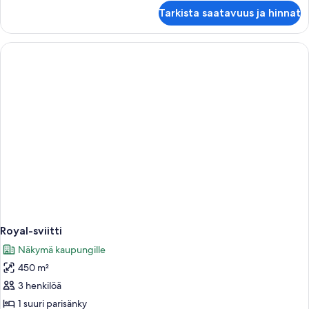
Suite
Tarkista saatavuus ja hinnat
Eiffel
Royal-sviitti
Näkymä kaupungille
450 m²
3 henkilöä
1 suuri parisänky