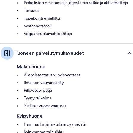
Paikallisten omistamia ja järjestämiä retkiä ja aktiviteetteja
Tanssisali
Tupakointi ei sallittu
Vastaanottosali
Vegaaniruokavaihtoehtoja
Huoneen palvelut/mukavuudet
Makuuhuone
Allergiatestatut vuodevaatteet
Ilmainen vauvansänky
Pillowtop-patja
Tyynyvalikoima
Ylelliset vuodevaatteet
Kylpyhuone
Hammasharja ja -tahna pyynnöstä
Kylpyamme tai suihku