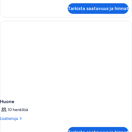
Huone
Tarkista saatavuus ja hinnat
Huone
10 henkilöä
Lisätietoja
Lisätietoja
huoneesta
Huone