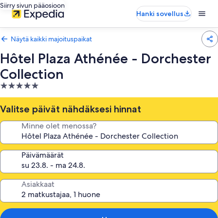
Siirry sivun pääosioon
Hanki sovellus
Näytä kaikki majoituspaikat
Hôtel Plaza Athénée - Dorchester
Collection
5.0
tähden
majoituspaikka
Valitse päivät nähdäksesi hinnat
Minne olet menossa?
Päivämäärät
Asiakkaat