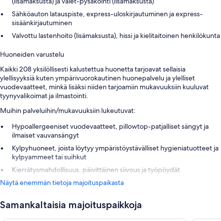
(lisämaksusta) ja valet-pysäköinti (lisämaksusta)
Sähköauton latauspiste, express-uloskirjautuminen ja express-
sisäänkirjautuminen
Valvottu lastenhoito (lisämaksusta), hissi ja kielitaitoinen henkilökunta
Huoneiden varustelu
Kaikki 208 yksilöllisesti kalustettua huonetta tarjoavat sellaisia
ylellisyyksiä kuten ympärivuorokautinen huonepalvelu ja ylelliset
vuodevaatteet, minkä lisäksi niiden tarjoamiin mukavuuksiin kuuluvat
tyynyvalikoimat ja ilmastointi.
Muihin palveluihin/mukavuuksiin lukeutuvat:
Hypoallergeeniset vuodevaatteet, pillowtop-patjalliset sängyt ja
ilmaiset vauvansängyt
Kylpyhuoneet, joista löytyy ympäristöystävälliset hygieniatuotteet ja
kylpyammeet tai suihkut
Kierrätysmahdollisuus, päivittäinen siivous ja työpöydät
Näytä enemmän tietoja majoituspaikasta
Samankaltaisia majoituspaikkoja