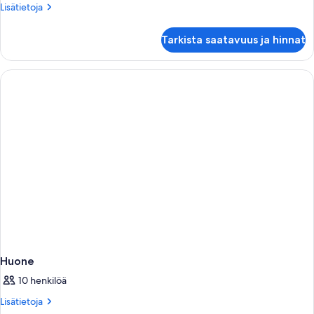
Lisätietoja
Lisätietoja
huoneesta
Huone
Tarkista saatavuus ja hinnat
Huone
10 henkilöä
Lisätietoja
Lisätietoja
huoneesta