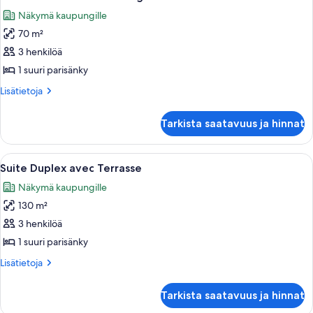
kaikki
Näkymä kaupungille
huonetyypin
70 m²
Suite
Deluxe
3 henkilöä
-
1 suuri parisänky
Vue
Lisätietoja
Lisätietoja
Montaigne
huoneesta
kuvat
Suite
Tarkista saatavuus ja hinnat
Deluxe
-
Vue
Avaa
Kattohuoneistossa on terassi, jossa on
5
Montaigne
Suite Duplex avec Terrasse
kaikki
Näkymä kaupungille
huonetyypin
130 m²
Suite
Duplex
3 henkilöä
avec
1 suuri parisänky
Terrasse
Lisätietoja
Lisätietoja
kuvat
huoneesta
Suite
Tarkista saatavuus ja hinnat
Duplex
avec