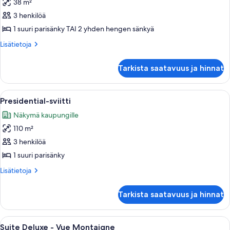
38 m²
Chambre
Deluxe
3 henkilöä
-
1 suuri parisänky TAI 2 yhden hengen sänkyä
Vue
Lisätietoja
Lisätietoja
Montaigne
huoneesta
kuvat
Chambre
Tarkista saatavuus ja hinnat
Deluxe
-
Vue
Avaa
Huoneessa on suuri ikkuna, pöydällä m
5
Montaigne
Presidential-sviitti
kaikki
Näkymä kaupungille
huonetyypin
110 m²
Presidential-
sviitti
3 henkilöä
kuvat
1 suuri parisänky
Lisätietoja
Lisätietoja
huoneesta
Presidential-
Tarkista saatavuus ja hinnat
sviitti
Avaa
Suite Deluxe - Vue Montaigne | Ylellis
5
Suite Deluxe - Vue Montaigne