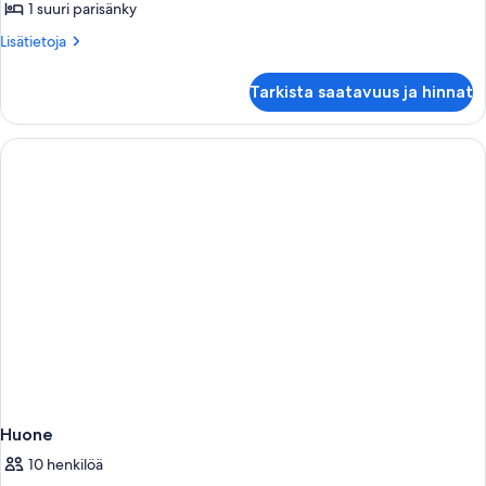
Montaigne
1 suuri parisänky
View)
Lisätietoja
Lisätietoja
kuvat
huoneesta
Sviitti
Tarkista saatavuus ja hinnat
(Prestige
Avenue
Montaigne
View)
Huone
10 henkilöä