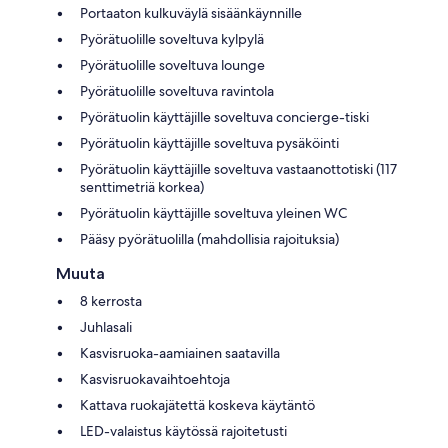
Portaaton kulkuväylä sisäänkäynnille
Pyörätuolille soveltuva kylpylä
Pyörätuolille soveltuva lounge
Pyörätuolille soveltuva ravintola
Pyörätuolin käyttäjille soveltuva concierge-tiski
Pyörätuolin käyttäjille soveltuva pysäköinti
Pyörätuolin käyttäjille soveltuva vastaanottotiski (117
senttimetriä korkea)
Pyörätuolin käyttäjille soveltuva yleinen WC
Pääsy pyörätuolilla (mahdollisia rajoituksia)
Muuta
8 kerrosta
Juhlasali
Kasvisruoka-aamiainen saatavilla
Kasvisruokavaihtoehtoja
Kattava ruokajätettä koskeva käytäntö
LED-valaistus käytössä rajoitetusti