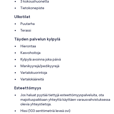
3 kokoushuonetta
Tietokonepiste
Ulkotilat
Puutarha
Terassi
Täyden palvelun kylpylä
Hierontaa
Kasvohoitoja
Kylpylä avoinna joka päivä
Manikyyrejä/pedikyyrejä
Vartalokuorintoja
Vartalokääreitä
Esteettömyys
Jos haluat pyytää tiettyjä esteettömyyspalveluita, ota
majoituspaikkaan yhteyttä käyttäen varausvahvistuksessa
olevia yhteystietoja.
Hissi (103 senttimetriä leveä ovi)