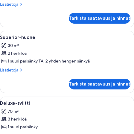
kuvat
Lisätietoja
Lisätietoja
huoneesta
Deluxe-
Tarkista saatavuus ja hinnat
huone
Avaa
Superior-huone | Ylelliset vuodevaatte
4
Superior-huone
kaikki
30 m²
huonetyypin
2 henkilöä
Superior-
huone
1 suuri parisänky TAI 2 yhden hengen sänkyä
kuvat
Lisätietoja
Lisätietoja
huoneesta
Superior-
Tarkista saatavuus ja hinnat
huone
Avaa
Tilava olohuone, jossa on valkoinen so
5
Deluxe-sviitti
kaikki
70 m²
huonetyypin
3 henkilöä
Deluxe-
sviitti
1 suuri parisänky