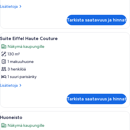
Lisätietoja
Lisätietoja
huoneesta
Royal-
Tarkista saatavuus ja hinnat
sviitti
Avaa
Ylellinen huone, jossa on sohva, jalkar
6
Suite Eiffel Haute Couture
kaikki
Näkymä kaupungille
huonetyypin
130 m²
Suite
Eiffel
1 makuuhuone
Haute
3 henkilöä
Couture
1 suuri parisänky
kuvat
Lisätietoja
Lisätietoja
huoneesta
Suite
Tarkista saatavuus ja hinnat
Eiffel
Haute
Couture
Avaa
Hotellihuone, jossa on suuri sänky, soh
5
Huoneisto
kaikki
Näkymä kaupungille
huonetyypin