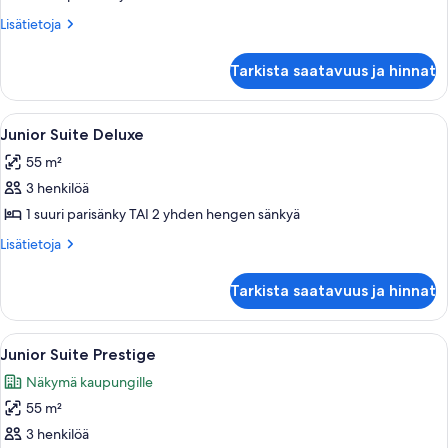
kuvat
Lisätietoja
Lisätietoja
huoneesta
Superior-
Tarkista saatavuus ja hinnat
sviitti
Avaa
Junior Suite Deluxe | Ylelliset vuodeva
5
Junior Suite Deluxe
kaikki
55 m²
huonetyypin
3 henkilöä
Junior
Suite
1 suuri parisänky TAI 2 yhden hengen sänkyä
Deluxe
Lisätietoja
Lisätietoja
kuvat
huoneesta
Junior
Tarkista saatavuus ja hinnat
Suite
Deluxe
Avaa
Tilava makuuhuone, jossa on suuri sä
5
Junior Suite Prestige
kaikki
Näkymä kaupungille
huonetyypin
55 m²
Junior
Suite
3 henkilöä