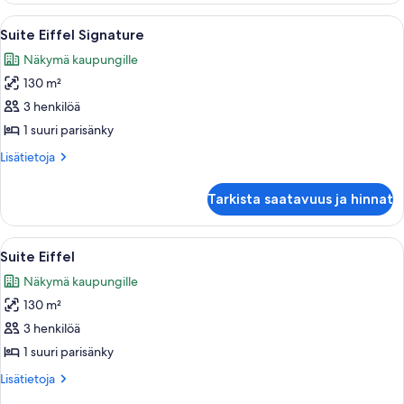
Terrasse
Avaa
Hotellihuone, jossa on sänky, oleskelu
6
Suite Eiffel Signature
kaikki
Näkymä kaupungille
huonetyypin
130 m²
Suite
Eiffel
3 henkilöä
Signature
1 suuri parisänky
kuvat
Lisätietoja
Lisätietoja
huoneesta
Suite
Tarkista saatavuus ja hinnat
Eiffel
Signature
Avaa
Huone, josta on näkymä Eiffel-tornill
5
Suite Eiffel
kaikki
Näkymä kaupungille
huonetyypin
130 m²
Suite
Eiffel
3 henkilöä
kuvat
1 suuri parisänky
Lisätietoja
Lisätietoja
huoneesta