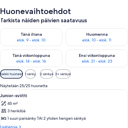
Huonevaihtoehdot
Tarkista näiden päivien saatavuus
Tarkista tämän illan saatavuus elok. 9 - elok. 10
Tarkista huomisen saatavuus elo
Tänä iltana
Huomenna
elok. 9 - elok. 10
elok. 10 - elok. 11
Tarkista tämän viikonlopun saatavuus elok. 14 - elok. 16
Tarkista ensi viikonlopun saata
Tänä viikonloppuna
Ensi viikonloppuna
elok. 14 - elok. 16
elok. 21 - elok. 23
Huoneille
Kaikki huoneet
1 sänky
2 sänkyä
3+ sänkyä
saatavilla
olevia
Näytetään 25/25 huonetta
suodattimia
Avaa
Hotellihuone, jossa on sänky, tuoli, p
5
Junior-sviitti
kaikki
45 m²
huonetyypin
3 henkilöä
Junior-
sviitti
1 suuri parisänky TAI 2 yhden hengen sänkyä
kuvat
Lisätietoja
Lisätietoja