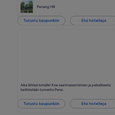
Penang Hill
Tutustu kaupunkiin
Etsi hotelleja
Perai
Aika lähteä lomalle! Koe saarimaisemistaan ja paikallisesta
Shoppailu, Business ja Perheystävällinen
keittiöstään tunnettu Perai.
Tutustu kaupunkiin
Etsi hotelleja