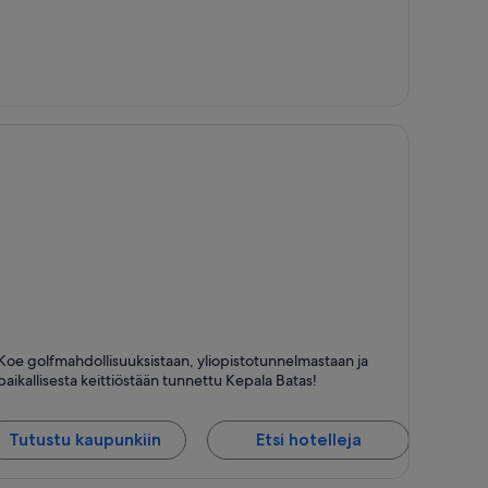
epala Batas
Koe golfmahdollisuuksistaan, yliopistotunnelmastaan ja
tävälliset ihmiset, Perheystävällinen ja Shoppailu
paikallisesta keittiöstään tunnettu Kepala Batas!
Tutustu kaupunkiin
Etsi hotelleja