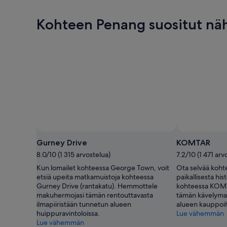
Kohteen Penang suositut nä
Gurney Drive
KOMTAR
8.0/10 (1 315 arvostelua)
7.2/10 (1 471 arv
Kun lomailet kohteessa George Town, voit
Ota selvää koh
etsiä upeita matkamuistoja kohteessa
paikallisesta his
Gurney Drive (rantakatu). Hemmottele
kohteessa KOMT
makuhermojasi tämän rentouttavasta
tämän kävelymah
ilmapiiristään tunnetun alueen
alueen kauppoihi
huippuravintoloissa.
Lue vähemmän
Lue vähemmän