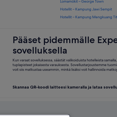
Lomamökit – George Town
Hotellit – Kampung Jawi Sempit
Hotellit – Kampung Mengkuang Tit
Hotellit – Kampung Sungai Rambai
Hotellit – Pengkalan Tambang
Pääset pidemmälle Expe
Hotellit – Rawa
sovelluksella
Hotellit – Sungai Jawi
Hotellit – Taman Sentosa
Kun varaat sovelluksessa, säästät valikoiduista hotelleista samalla
tuplapisteet jokaisesta varauksesta. Sovellustarjoustemme tuomi
voit siis matkustaa useammin, minkä lisäksi voit hallinnoida matkoja
Skannaa QR-koodi laitteesi kameralla ja lataa sove