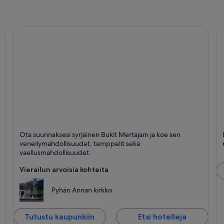
Bukit Mertajam
B
Ota suunnaksesi syrjäinen Bukit Mertajam ja koe sen
Retket, Veneily ja Temppelit
Ui
veneilymahdollisuudet, temppelit sekä
vaellusmahdollisuudet.
Vierailun arvoisia kohteita
Pyhän Annan kirkko
Tutustu kaupunkiin
Etsi hotelleja