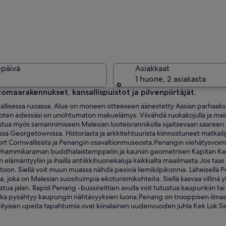
Köysisilta
öpäivä
Asiakkaat
1 huone, 2 asiakasta
rtomaarakennukset, kansallispuistot ja pilvenpiirtäjät.
ikallisessa ruoassa. Alue on moneen otteeseen äänestetty Aasian parhaak
Perintein
teet, joten edessäsi on unohtumaton makuelämys. Viivähdä ruokakojulla ja ma
tustua myös samannimiseen Malesian luoteisrannikolla sijaitsevaan saareen.
gissa Georgetownissa. Historiasta ja arkkitehtuurista kiinnostuneet matkail
ort Cornwallisista ja Penangin osavaltionmuseosta.Penangin viehätysvoima
n Dhammikaraman buddhalaistemppelin ja kauniin geometrisen Kapitan Ke
n elämäntyyliin ja ihailla antiikkihuonekaluja kaikkialta maailmasta.Jos taa
kullattu torni, portaikko ja rivi Buddha-patsaita.
istoon. Siellä voit muun muassa nähdä pesiviä liemikilpikonnia. Läheisel
a, joka on Malesian suosituimpia ekoturismikohteita. Siellä kasvaa villinä
stua jalan. Rapid Penang -bussireittien avulla voit tutustua kaupunkiin t
 joka pysähtyy kaupungin nähtävyyksien luona.Penang on trooppisen ilma
. Erityisen upeita tapahtumia ovat kiinalainen uudenvuoden juhla Kek Lok S