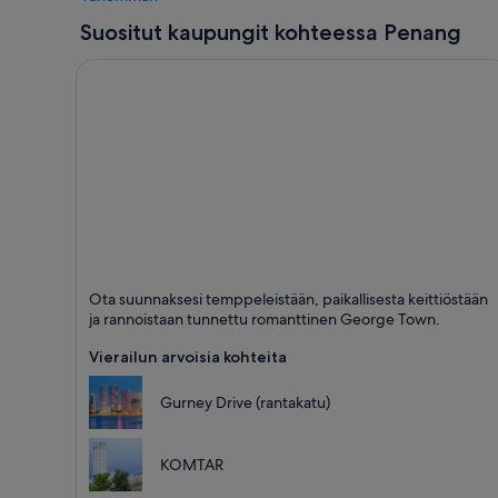
Suositut kaupungit kohteessa Penang
George Town
Ota suunnaksesi temppeleistään, paikallisesta keittiöstään
Ruokailu,
ja rannoistaan tunnettu romanttinen George Town.
Shoppailu ja
Rannat
Vierailun arvoisia kohteita
Gurney Drive (rantakatu)
KOMTAR