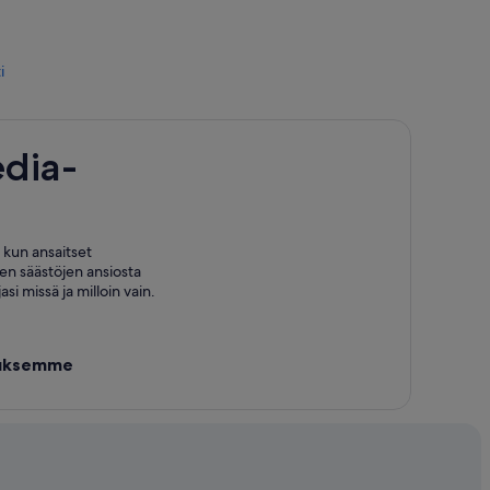
i
dia-
, kun ansaitset
en säästöjen ansiosta
si missä ja milloin vain.
lluksemme