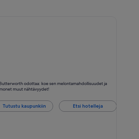
utterworth
Butterworth odottaa: koe sen melontamahdollisuudet ja
nti, Lintubongaus ja Valkohiekkaiset rannat
monet muut nähtävyydet!
Tutustu kaupunkiin
Etsi hotelleja