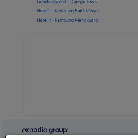
Lomakeskukset – George Town
Hotellit – Kampung Bukit Minyak
Hotellit – Kampung Mengkuang
Lomakeskukset – Kampung Permatang Kerai Besar
Hotellit – Oriental Garden
Motellit – Permatang Pauh
Yksityiset loma-asunnot – Seberang Jaya
Hotellit – Sungai Puyu
Hotellit – Titi Teras