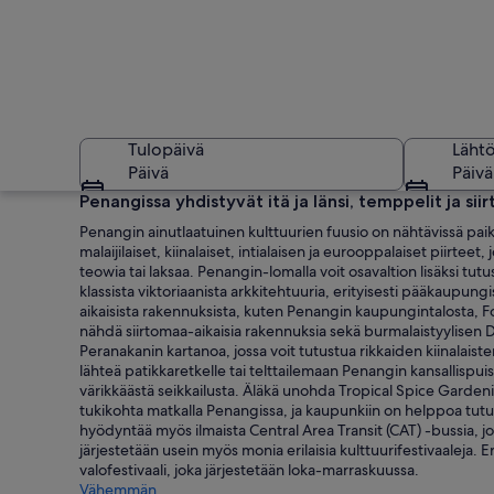
Tulopäivä
Läht
Päivä
Päivä
Penangissa yhdistyvät itä ja länsi, temppelit ja sii
Penangin ainutlaatuinen kulttuurien fuusio on nähtävissä pa
malaijilaiset, kiinalaiset, intialaisen ja eurooppalaiset piir
teowia tai laksaa. Penangin-lomalla voit osavaltion lisäksi tu
klassista viktoriaanista arkkitehtuuria, erityisesti pääkaupun
aikaisista rakennuksista, kuten Penangin kaupungintalosta, F
nähdä siirtomaa-aikaisia rakennuksia sekä burmalaistyylise
Peranakanin kartanoa, jossa voit tutustua rikkaiden kiinalaiste
Temppeli, jossa on 
lähteä patikkaretkelle tai telttailemaan Penangin kansallispu
värikkäästä seikkailusta. Äläkä unohda Tropical Spice Gardeni
tukikohta matkalla Penangissa, ja kaupunkiin on helppoa tutu
hyödyntää myös ilmaista Central Area Transit (CAT) -bussia,
järjestetään usein myös monia erilaisia kulttuurifestivaaleja
valofestivaali, joka järjestetään loka-marraskuussa.
Vähemmän