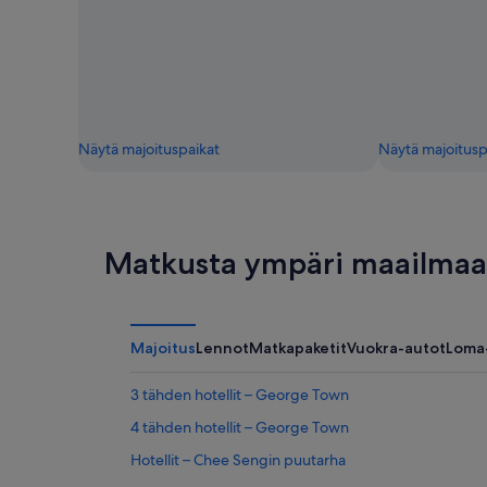
Näytä majoituspaikat
Näytä majoitusp
Matkusta ympäri maailmaa 
Majoitus
Lennot
Matkapaketit
Vuokra-autot
Loma
3 tähden hotellit – George Town
4 tähden hotellit – George Town
Hotellit – Chee Sengin puutarha