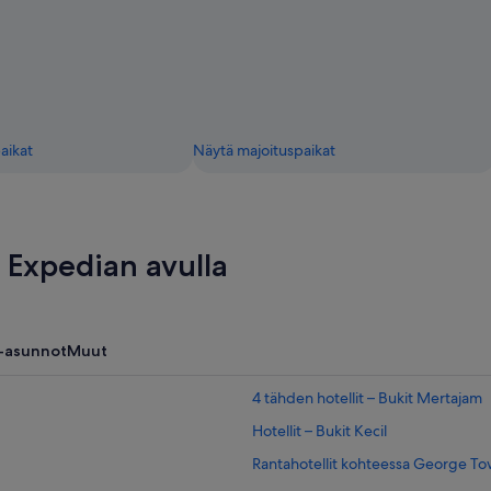
aikat
Näytä majoituspaikat
Expedian avulla
-asunnot
Muut
4 tähden hotellit – Bukit Mertajam
Hotellit – Bukit Kecil
Rantahotellit kohteessa George T