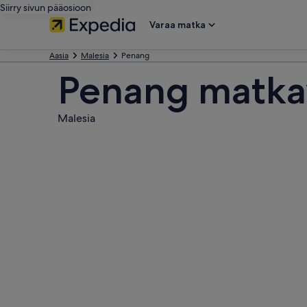
Siirry sivun pääosioon
Varaa matka
Aasia
Malesia
Penang
Penang matkav
Malesia