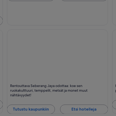
Seberang Jaya
K
Rentouttava Seberang Jaya odottaa: koe sen
Ruokailu, Shoppailu ja Business
Ys
ruokakulttuuri, temppelit, metsät ja monet muut
nähtävyydet!
Tutustu kaupunkiin
Etsi hotelleja