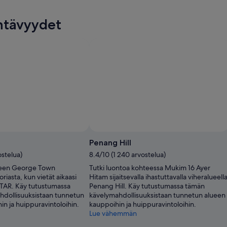
htävyydet
Valokuva: Picture Courtesy of Tourism Malaysia
Penang Hill
ostelua)
8.4/10 (1 240 arvostelua)
teen George Town
Tutki luontoa kohteessa Mukim 16 Ayer
toriasta, kun vietät aikaasi
Hitam sijaitsevalla ihastuttavalla viheralueell
AR. Käy tutustumassa
Penang Hill. Käy tutustumassa tämän
dollisuuksistaan tunnetun
kävelymahdollisuuksistaan tunnetun alueen
n ja huippuravintoloihin.
kauppoihin ja huippuravintoloihin.
Lue vähemmän