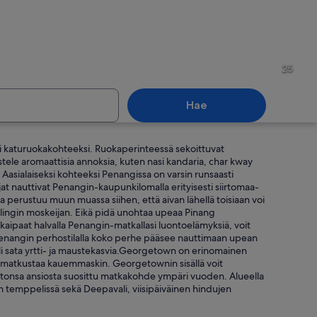
 metsäisellä alueella, jossa on tiheää lehtokasvillisuutta.
Kirkasvetinen ranta, jota ym
25
Hae
si katuruokakohteeksi. Ruokaperinteessä sekoittuvat
en temppelialue, jossa on porrastetut katot, huomiota herättävä kultainen tor
Valkoinen, siirtomaatyylinen 
istele aromaattisia annoksia, kuten nasi kandaria, char kway
 Aasialaiseksi kohteeksi Penangissa on varsin runsaasti
ijat nauttivat Penangin-kaupunkilomalla erityisesti siirtomaa-
 perustuu muun muassa siihen, että aivan lähellä toisiaan voi
lingin moskeijan. Eikä pidä unohtaa upeaa Pinang
s kaipaat halvalla Penangin-matkallasi luontoelämyksiä, voit
lä Penangin perhostilalla koko perhe pääsee nauttimaan upean
 yli sata yrtti- ja maustekasvia.Georgetown on erinomainen
ai matkustaa kauemmaskin. Georgetownin sisällä voit
stonsa ansiosta suosittu matkakohde ympäri vuoden. Alueella
in temppelissä sekä Deepavali, viisipäiväinen hindujen