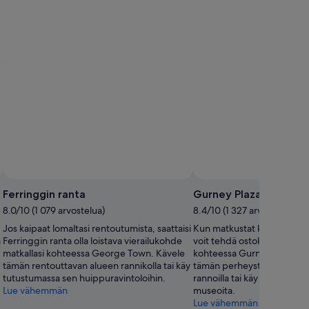
Valokuva: Lynn Marimo
Valokuva
Tekijänoikeudeton
Tekijänoikeudeton
valokuva:
valokuva:
Ferringgin ranta
Gurney Plaza
Picture
Lynn
8.0/10 (1 079 arvostelua)
8.4/10 (1 327 arvostelua)
Courtesy
Marimo
Jos kaipaat lomaltasi rentoutumista, saattaisi
Kun matkustat kohteesee
of
a
Ferringgin ranta olla loistava vierailukohde
voit tehdä ostoksia sydäme
Tourism
matkallasi kohteessa George Town. Kävele
kohteessa Gurney Plaza (auk
Malaysia
tämän rentouttavan alueen rannikolla tai käy
tämän perheystävällisen alu
tutustumassa sen huippuravintoloihin.
rannoilla tai käy tutkimassa
Lue vähemmän
museoita.
Lue vähemmän