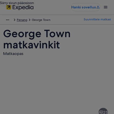
Siirry sivun pääosioon
Hanki sovellus
Suunnittele matkasi
Penang
George Town
George Town
matkavinkit
Matkaopas
Kuvia
kohteesta
George
25