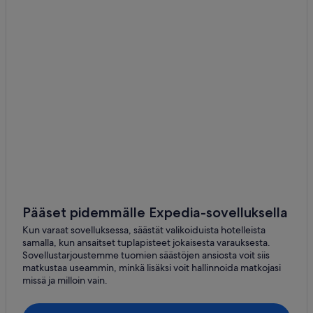
Mukim 16 Ayer Hitam
Mukim 13 Paya Terubong
Taman Pekaka
Pääset pidemmälle Expedia-sovelluksella
Kun varaat sovelluksessa, säästät valikoiduista hotelleista
samalla, kun ansaitset tuplapisteet jokaisesta varauksesta.
Sovellustarjoustemme tuomien säästöjen ansiosta voit siis
matkustaa useammin, minkä lisäksi voit hallinnoida matkojasi
missä ja milloin vain.