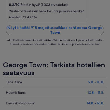
viiva
8,2
/
10
Erittäin hyvä! (1 003 arvostelua)
2.9.
"Siistiä, ystävällinen henkilökunta ja kaunis paikka."
Arvosteltu 22.4.2026
Näytä kaikki 918 majoituspaikkaa kohteessa George
Town
Alin löytämämme hinta viimeisten 24 tunnin aikana 1 yölle ja 2 aikuiselle.
Hinnat ja saatavuus voivat muuttua. Muita ehtoja saatetaan soveltaa.
George Town: Tarkista hotellien
saatavuus
Tarkista
Tänä iltana
9.8. - 10.8.
kohteen
George
Tarkista
Huomisiltana
10.8. - 11.8.
Town
kohteen
hinnat
George
Tarkista
Ensi viikonloppuna
14.8. - 16.8.
täksi
Town
kohteen