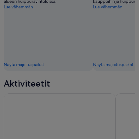
alueen huippuravintoloissa.
kauppoihin ja huippurav
Lue vähemmän
Lue vähemmän
Näytä majoituspaikat
Näytä majoituspaikat
Aktiviteetit
eSIM: Airalo Malesian paketti
Malesia: P