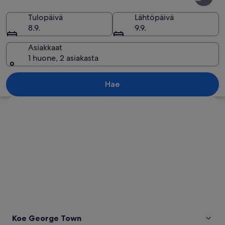
Town
Tulopäivä
Lähtöpäivä
8.9.
9.9.
Asiakkaat
1 huone, 2 asiakasta
Perinteinen temppeli, jossa on koristeell
Hae
Tarkastele karttaa
Koe George Town