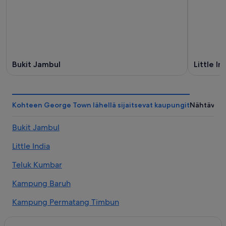
Bukit Jambul
Little In
Kohteen George Town lähellä sijaitsevat kaupungit
Nähtävyy
Bukit Jambul
Little India
Teluk Kumbar
Kampung Baruh
Kampung Permatang Timbun
Kampung Titi Serong