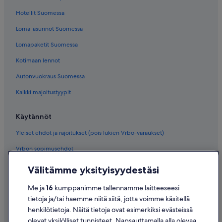
Hotellit Suomessa
Loma-asunnot Suomessa
Lomapaketit Suomessa
Kotimaan lennot
Autonvuokraus Suomessa
Kaikki majoitustyypit
Käytännöt
Yleiset ehdot ja rajoitukset (pois lukien Vrbo-varaukset)
Vrbon sopimusehdot
Saavutettavuus
Välitämme yksityisyydestäsi
Tietosuoja
Me ja
16
kumppanimme tallennamme laitteeseesi
Evästeet
tietoja ja/tai haemme niitä siitä, jotta voimme käsitellä
henkilötietoja. Näitä tietoja ovat esimerkiksi evästeissä
Käyttöehdot
olevat yksilölliset tunnisteet. Napsauttamalla alla olevaa