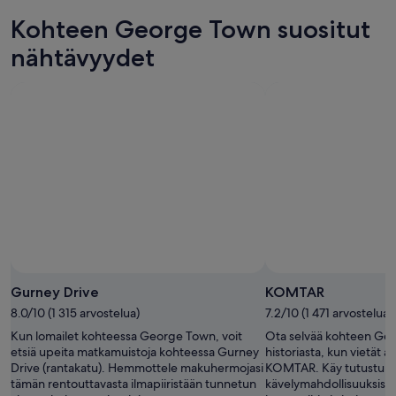
illaksi
hinnat
George
Kohteen George Town suositut
eli
huomisillaksi
Town
9.8.
eli
hinnat
nähtävyydet
-
10.8.
ensi
10.8.
-
viikonlopuksi
11.8.
eli
14.8.
-
16.8.
Gurney Drive
KOMTAR
8.0/10 (1 315 arvostelua)
7.2/10 (1 471 arvostelua)
Kun lomailet kohteessa George Town, voit
Ota selvää kohteen Geo
etsiä upeita matkamuistoja kohteessa Gurney
historiasta, kun vietät a
Drive (rantakatu). Hemmottele makuhermojasi
KOMTAR. Käy tutustum
tämän rentouttavasta ilmapiiristään tunnetun
kävelymahdollisuuksist