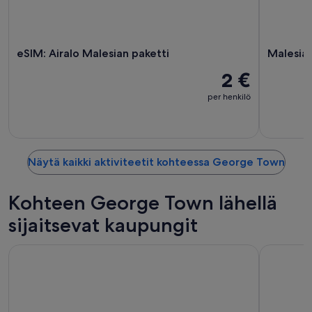
eSIM: Airalo Malesian paketti
Malesia:
2 €
per henkilö
Näytä kaikki aktiviteetit kohteessa George Town
Kohteen George Town lähellä
sijaitsevat kaupungit