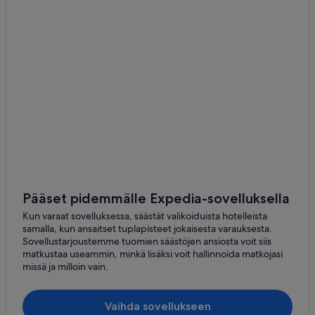
Kebnekaise
Norrlandin yliopistollinen sairaala
Aurora Sky Station
Åre Björnen
Lulean teknillinen yliopisto
Napapiiri
Skuleskogenin kansallispuisto
Björkliden Fjällbyn hiihtokeskus
Gammelstadin kirkko
Pääset pidemmälle Expedia-sovelluksella
Utopian ostoskeskus
Kun varaat sovelluksessa, säästät valikoiduista hotelleista
Åren ranta
samalla, kun ansaitset tuplapisteet jokaisesta varauksesta.
Sovellustarjoustemme tuomien säästöjen ansiosta voit siis
High Coast Bridge
matkustaa useammin, minkä lisäksi voit hallinnoida matkojasi
missä ja milloin vain.
Östersundin hiihtostadion
Mount Dundret
Vaihda sovellukseen
Kaupungintalo