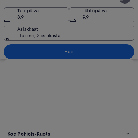
Ruotsi
Tulopäivä
Lähtöpäivä
8.9.
9.9.
Asiakkaat
1 huone, 2 asiakasta
Joki virtaa metsäisen laakson läpi, ja sen
Hae
Tarkastele karttaa
Koe Pohjois-Ruotsi