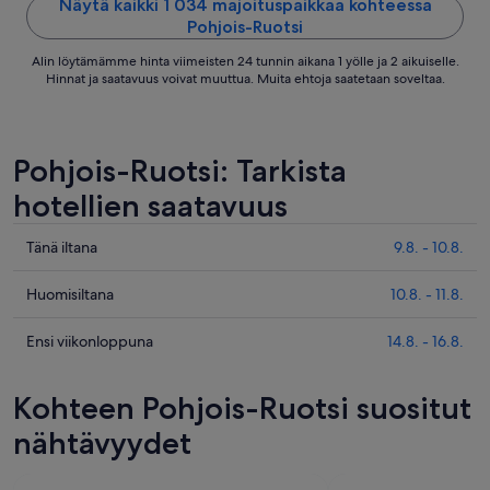
viiva
Näytä kaikki 1 034 majoituspaikkaa kohteessa
Pohjois-Ruotsi
31.8.
Alin löytämämme hinta viimeisten 24 tunnin aikana 1 yölle ja 2 aikuiselle.
Hinnat ja saatavuus voivat muuttua. Muita ehtoja saatetaan soveltaa.
Pohjois-Ruotsi: Tarkista
hotellien saatavuus
Tarkista
Tänä iltana
9.8. - 10.8.
kohteen
Pohjois-
Tarkista
Huomisiltana
10.8. - 11.8.
Ruotsi
kohteen
hinnat
Pohjois-
Tarkista
Ensi viikonloppuna
14.8. - 16.8.
täksi
Ruotsi
kohteen
illaksi
hinnat
Pohjois-
Kohteen Pohjois-Ruotsi suositut
eli
huomisillaksi
Ruotsi
9.8.
eli
hinnat
nähtävyydet
-
10.8.
ensi
10.8.
-
viikonlopuksi