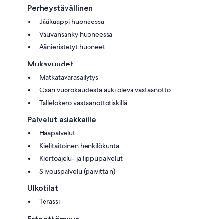
Perheystävällinen
Jääkaappi huoneessa
Vauvansänky huoneessa
Äänieristetyt huoneet
Mukavuudet
Matkatavarasäilytys
Osan vuorokaudesta auki oleva vastaanotto
Tallelokero vastaanottotiskillä
Palvelut asiakkaille
Hääpalvelut
Kielitaitoinen henkilökunta
Kiertoajelu- ja lippupalvelut
Siivouspalvelu (päivittäin)
Ulkotilat
Terassi
Esteettömyys