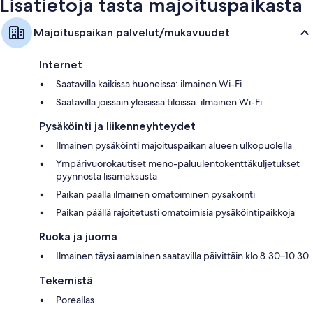
Lisätietoja tästä majoituspaikasta
Majoituspaikan palvelut/mukavuudet
Internet
Saatavilla kaikissa huoneissa: ilmainen Wi-Fi
Saatavilla joissain yleisissä tiloissa: ilmainen Wi-Fi
Pysäköinti ja liikenneyhteydet
Ilmainen pysäköinti majoituspaikan alueen ulkopuolella
Ympärivuorokautiset meno-paluulentokenttäkuljetukset
pyynnöstä lisämaksusta
Paikan päällä ilmainen omatoiminen pysäköinti
Paikan päällä rajoitetusti omatoimisia pysäköintipaikkoja
Ruoka ja juoma
Ilmainen täysi aamiainen saatavilla päivittäin klo 8.30–10.30
Tekemistä
Poreallas