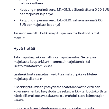
tietoja käyttäen.
Kaupungin perimä vero: 1.11.–31.3. välisenä aikana 0.50 EUR
per majoitustila per yö
Kaupungin perimä vero: 1.4.–31.10. välisenä aikana 2.00
EUR per majoitustila per yö
Tässä on mainittu kaikki majoituspaikan meille ilmoittamat
maksut.
Hyvä tietää
Tätä majoituspaikkaa hallinnoi majoitusyritys. Se tarjoaa
majoitusta kaupankäynti-, ammatinharjoittamis- tai
liiketoimintatarkoituksissa.
Lisähenkilöistä saatetaan veloittaa maksu, joka vaihtelee
majoituspaikoittain
Sisäänkirjautumisen yhteydessä saatetaan vaatia virallinen
kuvallinen henkilöllisyystodistus sekä pankki- tai luottokortti tai
käteisellä maksettava takuumaksu mahdollisten lisämaksujen
varalta.
Erityispyyntöjen toteutuminen riippuu saatavuudesta