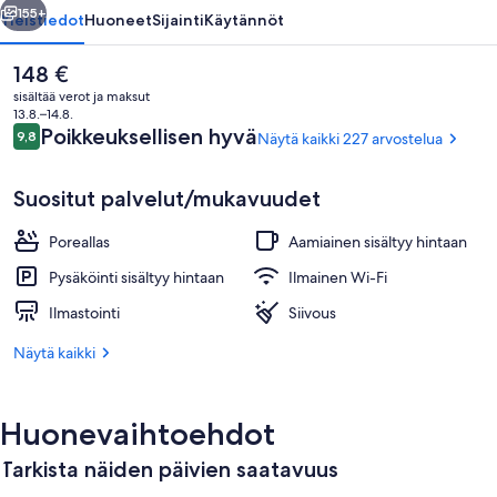
155+
Yleistiedot
Huoneet
Sijainti
Käytännöt
Nykyinen
148 €
hinta
sisältää verot ja maksut
on
13.8.–14.8.
148 €
Arvostelut
Poikkeuksellisen hyvä
9,8
Näytä kaikki 227 arvostelua
9,8 kautta 10.
Suositut palvelut/mukavuudet
Poreallas
Aamiainen sisältyy hintaan
Exclusive-sviitti, 1 suuri parisänky j
Pysäköinti sisältyy hintaan
Ilmainen Wi-Fi
Ilmastointi
Siivous
Näytä kaikki
Huonevaihtoehdot
Tarkista näiden päivien saatavuus