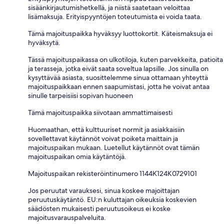
sisäänkirjautumishetkellä, ja niistä saatetaan veloittaa
lisämaksuja. Erityispyyntöjen toteutumista ei voida taata.
Tämä majoituspaikka hyväksyy luottokortit. Käteismaksuja ei
hyväksytä.
Tässä majoituspaikassa on ulkotiloja, kuten parvekkeita, patioita
ja terasseja, jotka eivät saata soveltua lapsille. Jos sinulla on
kysyttävää asiasta, suosittelemme sinua ottamaan yhteyttä
majoituspaikkaan ennen saapumistasi, jotta he voivat antaa
sinulle tarpeisiisi sopivan huoneen
Tämä majoituspaikka siivotaan ammattimaisesti
Huomaathan, että kulttuuriset normit ja asiakkaisiin
sovellettavat käytännöt voivat poiketa maittain ja
majoituspaikan mukaan. Luetellut käytännöt ovat tämän
majoituspaikan omia käytäntöjä.
Majoituspaikan rekisteröintinumero 1144Κ124K0729101
Jos peruutat varauksesi, sinua koskee majoittajan
peruutuskäytäntö. EU:n kuluttajan oikeuksia koskevien
säädösten mukaisesti peruutusoikeus ei koske
majoitusvarauspalveluita.