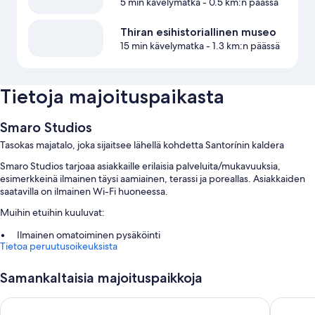
5 min kävelymatka
- 0.5 km:n päässä
Thiran esihistoriallinen museo
15 min kävelymatka
- 1.3 km:n päässä
Tietoja majoituspaikasta
Smaro Studios
Tasokas majatalo, joka sijaitsee lähellä kohdetta Santorínin kaldera
Smaro Studios tarjoaa asiakkaille erilaisia palveluita/mukavuuksia,
esimerkkeinä ilmainen täysi aamiainen, terassi ja poreallas. Asiakkaiden
saatavilla on ilmainen Wi-Fi huoneessa.
Muihin etuihin kuuluvat:
Ilmainen omatoiminen pysäköinti
Tietoa peruutusoikeuksista
Edestakaiset lentokenttäkuljetukset (lisämaksusta), hääpalvelut ja
kielitaitoinen henkilökunta
Samankaltaisia majoituspaikkoja
Kiertoajelu-/lippupalvelu, tallelokero vastaanotossa ja
matkatavarasäilytys
Ira Hotel & Spa - Adults Only
Hill Suit