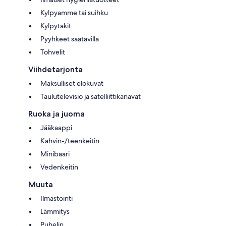
Kylpyamme tai suihku
Kylpytakit
Pyyhkeet saatavilla
Tohvelit
Viihdetarjonta
Maksulliset elokuvat
Taulutelevisio ja satelliittikanavat
Ruoka ja juoma
Jääkaappi
Kahvin-/teenkeitin
Minibaari
Vedenkeitin
Muuta
Ilmastointi
Lämmitys
Puhelin