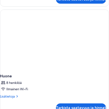
Huone
8 henkilöä
Ilmainen Wi-Fi
Lisätietoja
Lisätietoja
huoneesta
Huone
Tarkista saatavuus ja hinnat