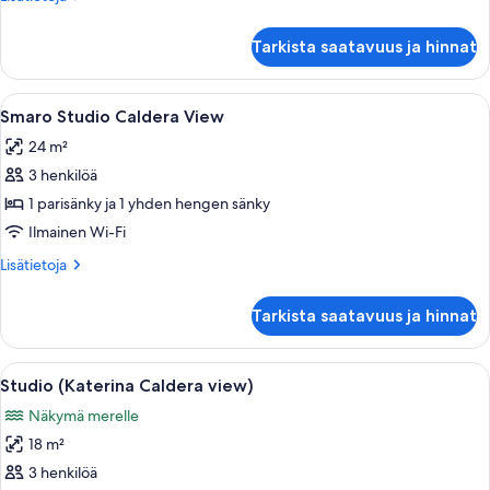
huoneesta
Studio
Tarkista saatavuus ja hinnat
(Andreas
Caldera
view)
Avaa
Näkymä oviaukosta ulkotilalle, jossa on
12
Smaro Studio Caldera View
kaikki
24 m²
huonetyypin
3 henkilöä
Smaro
Studio
1 parisänky ja 1 yhden hengen sänky
Caldera
Ilmainen Wi-Fi
View
Lisätietoja
Lisätietoja
kuvat
huoneesta
Smaro
Tarkista saatavuus ja hinnat
Studio
Caldera
View
Avaa
Puiset ovet johtavat parvekkeelle, jossa
8
Studio (Katerina Caldera view)
kaikki
Näkymä merelle
huonetyypin
18 m²
Studio
(Katerina
3 henkilöä