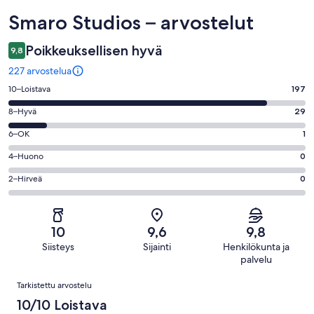
Arvostelut
Smaro Studios – arvostelut
Poikkeuksellisen hyvä
9,8
227 arvostelua
Arvosana
10–Loistava
197
10
Arvosana
8–Hyvä
29
-
8
Loistava.
Arvosana
6–OK
1
-
197
6
Hyvä.
Arvosana
4–Huono
0
kautta
-
29
4
227
OK.
Arvosana
2–Hirveä
0
kautta
-
arvostelua
1
2
227
Huono.
kautta
-
arvostelua
0
227
Hirveä.
kautta
10
9,6
9,8
arvostelua
0
227
Siisteys
Sijainti
Henkilökunta ja
kautta
arvostelua
palvelu
227
Arvostelut
arvostelua
Tarkistettu arvostelu
10/10 Loistava