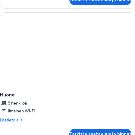
Huone
5 henkilöä
Ilmainen Wi-Fi
Lisätietoja
Lisätietoja
huoneesta
Huone
Tarkista saatavuus ja hinnat