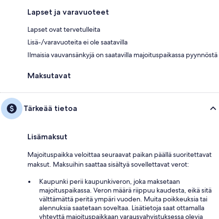
Lapset ja varavuoteet
Lapset ovat tervetulleita
Lisä-/varavuoteita ei ole saatavilla
Ilmaisia vauvansänkyjä on saatavilla majoituspaikassa pyynnöstä
Maksutavat
Tärkeää tietoa
Lisämaksut
Majoituspaikka veloittaa seuraavat paikan päällä suoritettavat
maksut. Maksuihin saattaa sisältyä sovellettavat verot:
Kaupunki perii kaupunkiveron, joka maksetaan
majoituspaikassa. Veron määrä riippuu kaudesta, eikä sitä
välttämättä peritä ympäri vuoden. Muita poikkeuksia tai
alennuksia saatetaan soveltaa. Lisätietoja saat ottamalla
yhteyttä majoituspaikkaan varausvahvistuksessa olevia