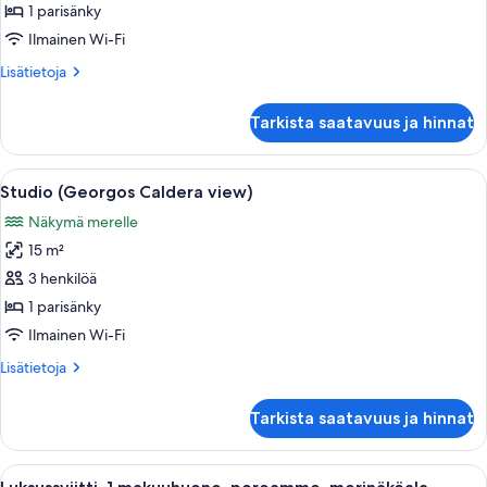
Caldera
1 parisänky
view)
Ilmainen Wi-Fi
kuvat
Lisätietoja
Lisätietoja
huoneesta
Studio
Tarkista saatavuus ja hinnat
(Katerina
Caldera
view)
Avaa
Moderni kylpyhuone, jossa on marmoril
12
Studio (Georgos Caldera view)
kaikki
Näkymä merelle
huonetyypin
15 m²
Studio
(Georgos
3 henkilöä
Caldera
1 parisänky
view)
Ilmainen Wi-Fi
kuvat
Lisätietoja
Lisätietoja
huoneesta
Studio
Tarkista saatavuus ja hinnat
(Georgos
Caldera
view)
Avaa
Parvekkeella on aamiainen katettuna, 
28