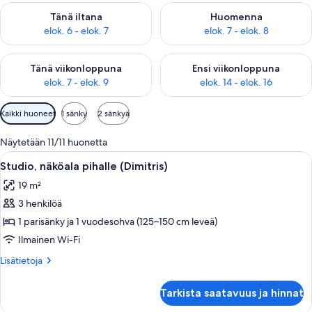
Tarkista tämän illan saatavuus elok. 6 - elok. 7
Tarkista huomisen saatavuus el
Tänä iltana
Huomenna
elok. 6 - elok. 7
elok. 7 - elok. 8
Tarkista tämän viikonlopun saatavuus elok. 7 - elok. 9
Tarkista ensi viikonlopun saatav
Tänä viikonloppuna
Ensi viikonloppuna
elok. 7 - elok. 9
elok. 14 - elok. 16
Huoneille
Kaikki huoneet
1 sänky
2 sänkyä
saatavilla
olevia
Näytetään 11/11 huonetta
suodattimia
Avaa
Tilava keittiö, jossa on puulattia, valko
7
Studio, näköala pihalle (Dimitris)
kaikki
19 m²
huonetyypin
3 henkilöä
Studio,
näköala
1 parisänky ja 1 vuodesohva (125–150 cm leveä)
pihalle
Ilmainen Wi-Fi
(Dimitris)
Lisätietoja
Lisätietoja
kuvat
huoneesta
Studio,
Tarkista saatavuus ja hinnat
näköala
pihalle