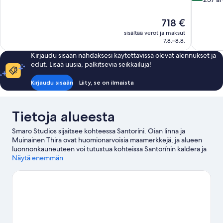
10,
Loistava,
Hinta
718 €
257
on
sisältää verot ja maksut
arvostelua
718 €
7.8.–8.8.
Kirjaudu sisään nähdäksesi käytettävissä olevat alennukset ja
edut. Lisää uusia, palkitsevia seikkailuja!
Kirjaudu sisään
Liity, se on ilmaista
Tietoja alueesta
Smaro Studios sijaitsee kohteessa Santoríni. Oian linna ja
Muinainen Thira ovat huomionarvoisia maamerkkejä, ja alueen
luonnonkauneuteen voi tutustua kohteissa Santorínin kaldera ja
Kamarin uimaranta. Lost Atlantiksen kokemusmuseo ja Tramonto
Näytä enemmän
ad Oia ovat myös vierailun arvoisia. Alue tarjoaa runsaasti erilaisia
aktiviteetteja. Täällä voit muun muassa snorklata ja käydä
veneretkillä.
Vieraile matkaoppaassamme kohteeseen Santoríni
Santoríni: näytä lisää majataloja