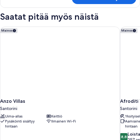
Saatat pitää myös näistä
Anzo Villas
Afroditi
Mainos
Mainos
Anzo Villas
Afroditi
Santorini
Santorini
Uima-allas
Keittiö
Yksityise
Pysäköinti sisältyy
Ilmainen Wi-Fi
Aamiaine
hintaan
hintaan
8.8
Loist
8,8
kautta
257 ar