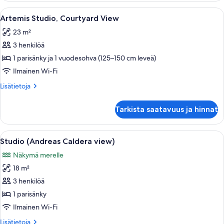
(Dimitris)
Avaa
Tunnelmallinen huone, jossa on valkoin
7
Artemis Studio, Courtyard View
kaikki
23 m²
huonetyypin
3 henkilöä
Artemis
Studio,
1 parisänky ja 1 vuodesohva (125–150 cm leveä)
Courtyard
Ilmainen Wi-Fi
View
Lisätietoja
Lisätietoja
kuvat
huoneesta
Artemis
Tarkista saatavuus ja hinnat
Studio,
Courtyard
View
Avaa
Kattoterassi, jossa on uima-allas, ulko
19
Studio (Andreas Caldera view)
kaikki
Näkymä merelle
huonetyypin
18 m²
Studio
(Andreas
3 henkilöä
Caldera
1 parisänky
view)
Ilmainen Wi-Fi
kuvat
Lisätietoja
Lisätietoja