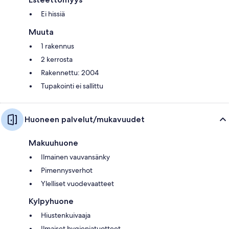
Ei hissiä
Muuta
1 rakennus
2 kerrosta
Rakennettu: 2004
Tupakointi ei sallittu
Huoneen palvelut/mukavuudet
Makuuhuone
Ilmainen vauvansänky
Pimennysverhot
Ylelliset vuodevaatteet
Kylpyhuone
Hiustenkuivaaja
Ilmaiset hygieniatuotteet