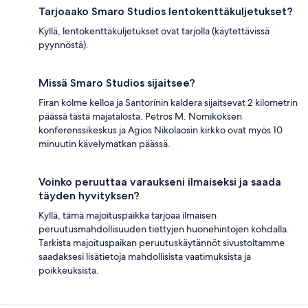
Tarjoaako Smaro Studios lentokenttäkuljetukset?
Kyllä, lentokenttäkuljetukset ovat tarjolla (käytettävissä
pyynnöstä).
Missä Smaro Studios sijaitsee?
Firan kolme kelloa ja Santorínin kaldera sijaitsevat 2 kilometrin
päässä tästä majatalosta. Petros M. Nomikoksen
konferenssikeskus ja Agios Nikolaosin kirkko ovat myös 10
minuutin kävelymatkan päässä.
Voinko peruuttaa varaukseni ilmaiseksi ja saada
täyden hyvityksen?
Kyllä, tämä majoituspaikka tarjoaa ilmaisen
peruutusmahdollisuuden tiettyjen huonehintojen kohdalla.
Tarkista majoituspaikan peruutuskäytännöt sivustoltamme
saadaksesi lisätietoja mahdollisista vaatimuksista ja
poikkeuksista.