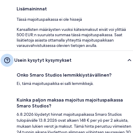
Lisämaininnat
Tässä majoituspaikassa ei ole hissejä
Kansallisten määräysten vuoksi käteismaksut eivät voi ylittää
500 EUR:n suuruista summaa tässä majoituspaikassa. Saat
lisätietoja asiasta ottamalla yhteyttä majoituspaikkaan
varausvahvistuksessa olevien tietojen avulla.
Usein kysytyt kysymykset
Onko Smaro Studios lemmikkiystävällinen?
Ei, tämä majoituspaikka ei salli lemmikkejä.
Kuinka paljon maksaa majoitus majoituspaikassa
Smaro Studios?
6.8.2026 löydetyt hinnat majoituspaikassa Smaro Studios
tulopäivälle 13.8.2026 ovat alkaen 148 € per yö per 2 aikuista,
mukaan lukien verot ja maksut. Tämä hinta perustuu viimeisten
24 tunnin aikana löydettyyn alimpaan yöhintaan seuraavien 30