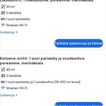
Luksussviitti, 1 makuuhuone, poreamme, merinäköala
kaikki
30 m²
huonetyypin
3 henkilöä
Luksussviitti,
1
1 suuri parisänky
makuuhuone,
Ilmainen Wi-Fi
poreamme,
Lisätietoja
Lisätietoja
merinäköala
huoneesta
kuvat
Luksussviitti,
Tarkista saatavuus ja hinnat
1
makuuhuone,
poreamme,
Avaa
Rantamaisema, jossa on uima-allas, val
42
merinäköala
Exclusive-sviitti, 1 suuri parisänky ja vuodesohva,
kaikki
poreamme, merinäköala
huonetyypin
40 m²
Exclusive-
3 henkilöä
sviitti,
1 suuri parisänky ja 1 vuodesohva (74–100 cm leveä)
1
suuri
Ilmainen Wi-Fi
parisänky
Lisätietoja
Lisätietoja
ja
huoneesta
Exclusive-
vuodesohva,