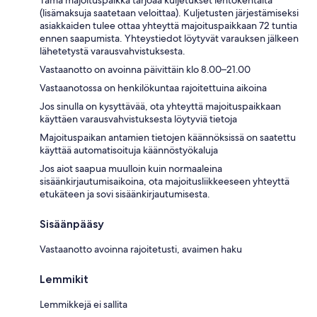
(lisämaksuja saatetaan veloittaa). Kuljetusten järjestämiseksi
asiakkaiden tulee ottaa yhteyttä majoituspaikkaan 72 tuntia
ennen saapumista. Yhteystiedot löytyvät varauksen jälkeen
lähetetystä varausvahvistuksesta.
Vastaanotto on avoinna päivittäin klo 8.00–21.00
Vastaanotossa on henkilökuntaa rajoitettuina aikoina
Jos sinulla on kysyttävää, ota yhteyttä majoituspaikkaan
käyttäen varausvahvistuksesta löytyviä tietoja
Majoituspaikan antamien tietojen käännöksissä on saatettu
käyttää automatisoituja käännöstyökaluja
Jos aiot saapua muulloin kuin normaaleina
sisäänkirjautumisaikoina, ota majoitusliikkeeseen yhteyttä
etukäteen ja sovi sisäänkirjautumisesta.
Sisäänpääsy
Vastaanotto avoinna rajoitetusti, avaimen haku
Lemmikit
Lemmikkejä ei sallita