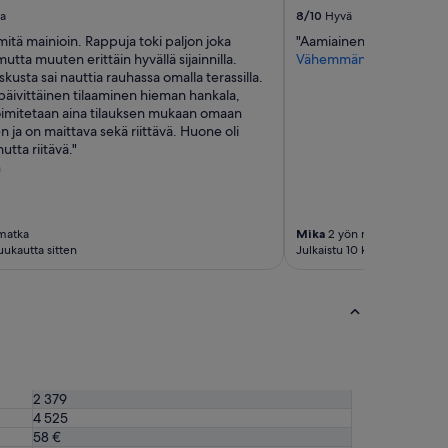
a
i
va
8/10
Hyvä
r
h
i mitä mainioin. Rappuja toki paljon joka
"Aamiainen, henkilökunt
t
a
utta muuten erittäin hyvällä sijainnilla.
Vähemmän
i
n
kusta sai nauttia rauhassa omalla terassilla.
n
m
päivittäinen tilaaminen hieman hankala,
g
i
oimitetaan aina tilauksen mukaan omaan
f
l
ja on maittava sekä riittävä. Huone oli
r
l
tta riitävä."
o
o
n
m
i
f
n
r
t
o
a
matka
Mika
2 yön matka
m
h
uukautta sitten
Julkaistu 10 kuukautta sitten
S
a
a
n
n
s
t
a
o
.
r
H
i
ä
n
n
2 379
i
e
4 525
.
n
58 €
T
v