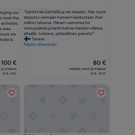
kautta
(242 arvostelua)
nderful.
10,
”
”isäntä haki kentältä ja vei takaisin. Hän myös
anging our
Poikkeuksellisen
i
tarjoutui viemään Kamarin keskustaan ihan
so took the
hyvä,
s
milloin tahansa. Hänen vaimonsa toi
ctivities,
(242
ä
viinirypäleitä ja keitti kahvia meidän ollessa
e area.
arvostelua)
n
altaalla. Loistava, ystävällinen palvelu!”
nsure we
t
Terese
hotel is
ä
Näytä vähemmän
h
a
k
Hinta
Hinta
100 €
80 €
i
on
on
t ja maksut
sisältää verot ja maksut
k
100 €
80 €
8.8.–9.8.
11.8.–12.8.
e
n
Marvarit Suites
t
ä
l
t
ä
j
a
v
e