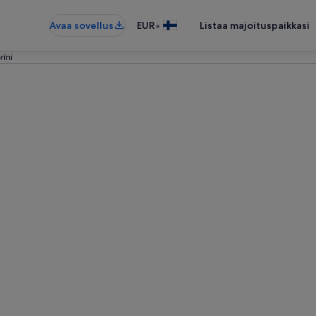
•
Avaa sovellus
EUR
Listaa majoituspaikkasi
ríni