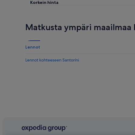
Korkein hinta
Matkusta ympäri maailmaa E
Lennot
Lennot kohteeseen Santoríni