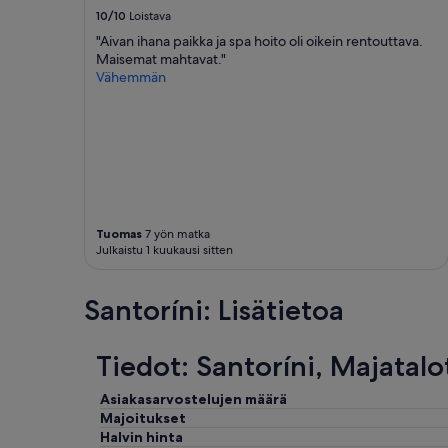
m
10/10
Loistava
a
"Aivan ihana paikka ja spa hoito oli oikein rentouttava.
z
Maisemat mahtavat."
i
Vähemmän
n
g
!
!
!
T
h
a
n
Tuomas
7 yön matka
k
Julkaistu 1 kuukausi sitten
y
o
u
Santoríni: Lisätietoa
s
o
m
Tiedot: Santoríni, Majatalo
u
c
Asiakasarvostelujen määrä
h
Majoitukset
!
Halvin hinta
”