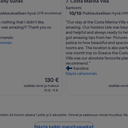
 Suites
Costa Marina Villa
ony Suites
7. Costa Marina Villa
r
e
Santorini
w
10.0
10/10
oikkeuksellisen hyvä
Poikkeuksellisen hyvä
(278 arvostelua)
(415
o
kautta
”
nothing that I didn’t like,
”Our stay at the Costa Marina Villa 
n
10,
O
 was amazing!!! Thank you so
amazing. Our hostess Lela was bey
d
sellisen
Poikkeuksellisen
u
and helpful and always ready to he
e
hyvä,
r
ernando
got amazing tips from her. Pictures
r
(415
s
hemmän
justice to how beautiful and spacio
f
a)
arvostelua)
t
rooms are. The location is also per
u
a
one month trip to Greece the Cost
l
y
Villa was our absolute favourite pla
.
a
recommend.”
T
t
Karoliina
h
t
Näytä vähemmän
e
h
Hinta
y
130 €
e
on
w
sisältää verot ja maksut
sisältää vero
C
130 €
e
10.8.–11.8.
o
r
s
e
t
e
a
x
M
t
ten 24 tunnin aikana 1 yölle ja 2 aikuiselle. Hinnat ja saatavuus voivat muuttua. Mu
a
r
r
e
Näytä kaikki majoituspaikat