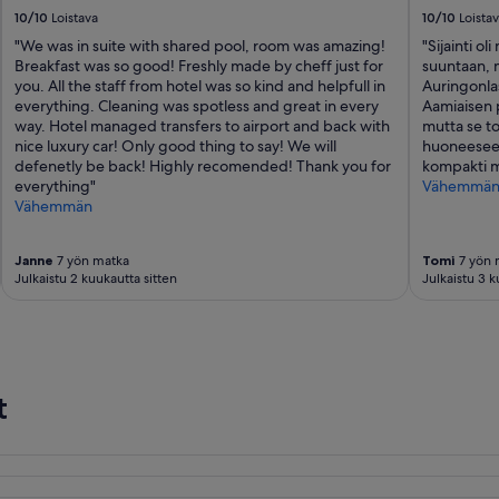
t
t
10/10
Loistava
10/10
Loista
e
r
"We was in suite with shared pool, room was amazing!
"Sijainti ol
s
a
Breakfast was so good! Freshly made by cheff just for
suuntaan, m
s
n
you. All the staff from hotel was so kind and helpfull in
Auringonlas
L
s
everything. Cleaning was spotless and great in every
Aamiaisen 
e
f
way. Hotel managed transfers to airport and back with
mutta se t
l
e
nice luxury car! Only good thing to say! We will
huoneeseen 
a
r
defenetly be back! Highly recomended! Thank you for
kompakti mu
w
s
everything"
Vähemmä
a
a
Vähemmän
s
n
b
d
e
a
Janne
7 yön matka
Tomi
7 yön 
y
n
Julkaistu 2 kuukautta sitten
Julkaistu 3 k
o
a
n
t
d
v
k
r
i
e
n
n
t
d
t
a
a
n
l
d
.
h
T