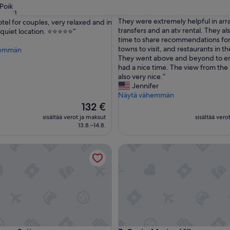
kautta
Poikkeuksellisen hyvä
(19 arvostelua)
”
”The staff at Black Diamond are wo
31
10,
T
They were extremely helpful in arr
tel for couples, very relaxed and in
Poikkeuksellisen
h
transfers and an atv rental. They al
uiet location. ⭐️⭐️⭐️⭐️⭐️”
hyvä,
sellisen
e
time to share recommendations for a
(56
s
towns to visit, and restaurants in th
hemmän
arvostelua)
t
They went above and beyond to e
a)
a
had a nice time. The view from the 
f
also very nice.”
f
Jennifer
a
Näytä vähemmän
t
Hinta
132 €
B
on
sisältää verot ja maksut
sisältää vero
l
132 €
13.8.–14.8.
a
c
 Suites
Costa Marina Villa
k
D
i
a
m
o
n
d
a