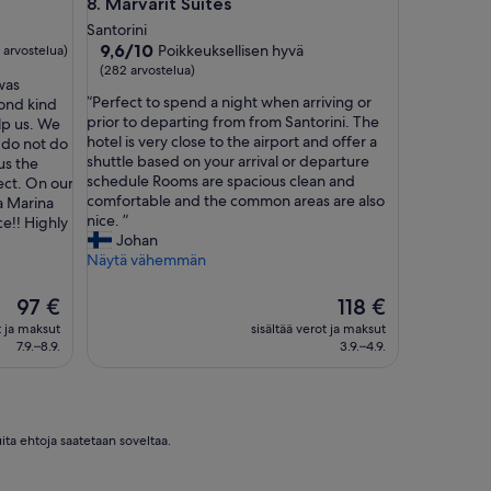
Marvarit Suites
8. Marvarit Suites
i
t
Santorini
a
9.6
9,6/10
Poikkeuksellisen hyvä
 arvostelua)
k
kautta
(282 arvostelua)
a
was
10,
”
”Perfect to spend a night when arriving or
i
ond kind
Poikkeuksellisen
P
prior to departing from from Santorini. The
s
lp us. We
hyvä,
e
hotel is very close to the airport and offer a
i
 do not do
(282
r
shuttle based on your arrival or departure
n
us the
arvostelua)
f
schedule Rooms are spacious clean and
.
fect. On our
e
comfortable and the common areas are also
H
a Marina
c
nice. ”
ä
ce!! Highly
t
Johan
n
t
Näytä vähemmän
m
o
y
s
ö
Hinta
Hinta
97 €
118 €
p
s
on
on
t ja maksut
sisältää verot ja maksut
e
t
97 €
118 €
7.9.–8.9.
3.9.–4.9.
n
a
d
r
a
j
n
o
i
u
ita ehtoja saatetaan soveltaa.
g
t
h
u