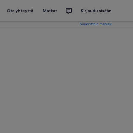
Ota yhteyttä
Matkat
Kirjaudu sisään
Suunnittele matkasi