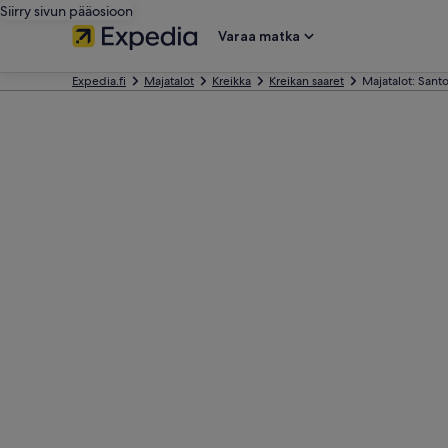
Siirry sivun pääosioon
Varaa matka
Expedia.fi
Majatalot
Kreikka
Kreikan saaret
Majatalot: Santo