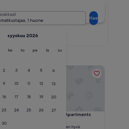
siakkaat
Hae
 matkustajaa, 1 huone
syyskuu 2026
Kartta
ntai
tiistai
keskiviikko
torstai
perjantai
lauantai
sunnuntai
ke
to
pe
la
su
 Only
Anna Traditional Apartments
2
3
4
5
6
9
10
11
12
13
16
17
18
19
20
23
24
25
26
27
 Only
Anna Traditional Apartments
ults Only
4. Anna Traditional Apartments
Santorini
30
9.6
9,6/10
Poikkeuksellisen hyvä
arvostelua)