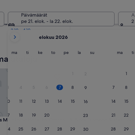
i
ahden viikon kuluttua
Päivämäärät
A
21.8. - 23.8.
pe 21. elok. - la 22. elok.
2
den kuukauden kuluttua
2.10. - 4.10.
tämänhetkiset
elokuu 2026
kuukautesi
ovat
August
maanantai
tiistai
keskiviikko
torstai
perjantai
lauantai
sunnuntai
maana
ma
ti
ke
to
pe
la
su
ma
ti
majataloja
2026
ja
September
elathron Hotel by Omilos Hotels
Black Diamond Suites - Adults
1
1
2
2026.
3
4
5
6
7
8
7
8
9
10
11
12
13
14
15
14
15
16
17
18
19
20
21
22
21
22
23
elathron Hotel by Omilos Hotels
Black Diamond Suites - Adults
s Melathron Hotel by Omilos
3. Black Diamond Suites - Ad
Santorini
24
25
26
27
28
29
28
29
30
10.0
10/10
Poikkeuksellisen hyvä
(56 