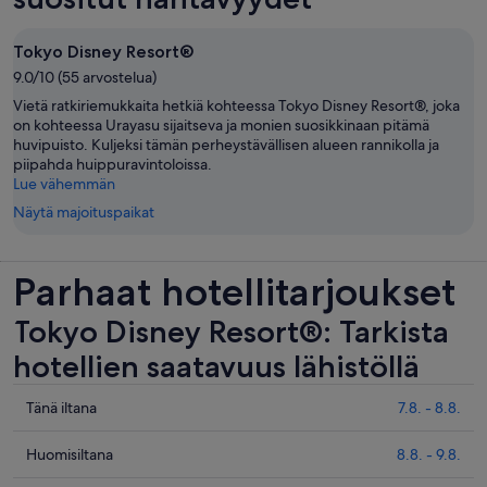
Tokyo Disney Resort®
9.0/10 (55 arvostelua)
Vietä ratkiriemukkaita hetkiä kohteessa Tokyo Disney Resort®, joka
on kohteessa Urayasu sijaitseva ja monien suosikkinaan pitämä
huvipuisto. Kuljeksi tämän perheystävällisen alueen rannikolla ja
piipahda huippuravintoloissa.
Lue vähemmän
Näytä majoituspaikat
Parhaat hotellitarjoukset
Tokyo Disney Resort®: Tarkista
hotellien saatavuus lähistöllä
Tarkista
Tänä iltana
7.8. - 8.8.
hinnat
lähellä
Tarkista
Huomisiltana
8.8. - 9.8.
kohdetta
hinnat