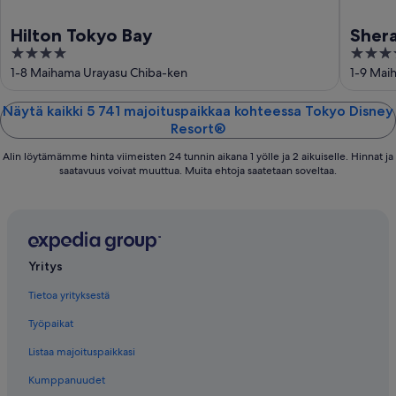
Hilton Tokyo Bay
Sher
4
4.5
out
out
1-8 Maihama Urayasu Chiba-ken
1-9 Mai
of
of
5
5
Näytä kaikki 5 741 majoituspaikkaa kohteessa Tokyo Disney
Resort®
Alin löytämämme hinta viimeisten 24 tunnin aikana 1 yölle ja 2 aikuiselle. Hinnat ja
saatavuus voivat muuttua. Muita ehtoja saatetaan soveltaa.
Yritys
Tietoa yrityksestä
Työpaikat
Listaa majoituspaikkasi
Kumppanuudet