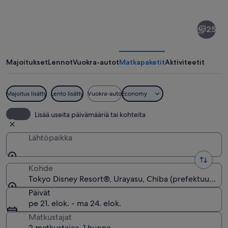
kohteesta
Tokyo
25
Disney
Resort®
Majoitukset
Lennot
Vuokra-autot
Matkapaketit
Aktiviteetit
Majoitus lisätty
Lento lisätty
Vuokra-auto
Economy
Värikäs linna, jossa on monenlaisia omal
Lisää useita päivämääriä tai kohteita
Lähtöpaikka
Kohde
Tokyo Disney Resort®, Urayasu, Chiba (prefektuuri), J
Päivät
pe 21. elok. - ma 24. elok.
Matkustajat
2 matkustajaa, 1 huone