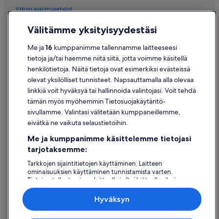
Vrbon sopimusehdot
Saavutettavuus
Välitämme yksityisyydestäsi
Tietosuoja
Me ja
16
kumppanimme tallennamme laitteeseesi
Evästeet
tietoja ja/tai haemme niitä siitä, jotta voimme käsitellä
henkilötietoja. Näitä tietoja ovat esimerkiksi evästeissä
Käyttöehdot
olevat yksilölliset tunnisteet. Napsauttamalla alla olevaa
Oikeudelliset tiedot / ota meihin yhteyttä
linkkiä voit hyväksyä tai hallinnoida valintojasi. Voit tehdä
tämän myös myöhemmin Tietosuojakäytäntö-
Sisältövaatimukset ja ilmoituksen tekeminen sisällöstä
sivullamme. Valintasi välitetään kumppaneillemme,
eivätkä ne vaikuta selaustietoihin.
Tuki
Me ja kumppanimme käsittelemme tietojasi
Ota yhteyttä
tarjotaksemme:
Varauksen muuttaminen tai peruuttaminen
Tarkkojen sijaintitietojen käyttäminen. Laitteen
ominaisuuksien käyttäminen tunnistamista varten.
Hyvityksen hakeminen ja aikarajat
Tietojen tallentaminen laitteelle ja/tai laitteella olevien
tietojen käyttö. Kohdennettu mainonta ja personoitu
Varaa lento lentoyhtiön hyvityskupongeilla
sisältö, mainonnan ja sisällön mittaus, yleisötutkimus ja
Hyväksyn
palvelujen kehittäminen.
Kansainväliset matka-asiakirjat
Kumppanien (toimittajien) luettelo