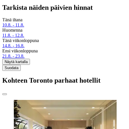
Tarkista näiden päivien hinnat
Tänä iltana
10.8. - 11.8.
Huomenna
11.8. - 12.8.
Tänä viikonloppuna
14.8. - 16.8.
Ensi viikonloppuna
21.8. - 23.8.
Näytä kartalla
Suodata
Kohteen Toronto parhaat hotellit