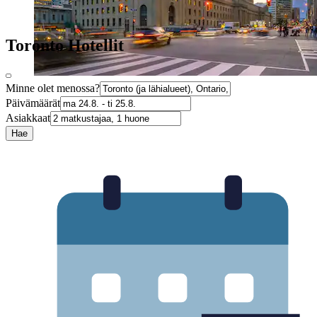
Toronto Hotellit
Minne olet menossa?
Päivämäärät
Asiakkaat
Hae