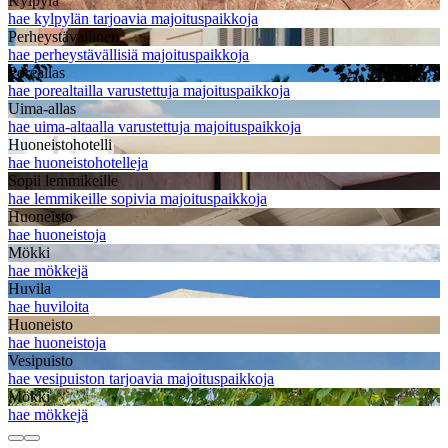
Kylpylä
hae kylpylän tarjoavia majoituspaikkoja
Perheystävällinen
hae perheystävällisiä majoituspaikkoja
Poreallas
hae porealtailla varustettuja majoituspaikkoja
Uima-allas
hae uima-altaalla varustettuja majoituspaikkoja
Huoneistohotelli
hae huoneistohotelleja
Sopii lemmikeille
hae lemmikeille sopivia majoituspaikkoja
Huoneisto
hae huoneistoja
Mökki
hae mökkejä
Huvila
hae huviloita
Huoneisto
hae huoneistoja
Vesipuisto
hae vesipuiston tarjoavia majoituspaikkoja
Mökki
hae mökkejä