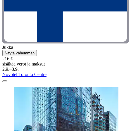
Jukka
Näytä vähemmän
216 €
sisältää verot ja maksut
2.9.–3.9.
Novotel Toronto Centre