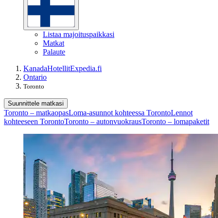
Listaa majoituspaikkasi
Matkat
Palaute
Kanada
Hotellit
Expedia.fi
Ontario
Toronto
Suunnittele matkasi
Toronto – matkaopas
Loma-asunnot kohteessa Toronto
Lennot
kohteeseen Toronto
Toronto – autonvuokraus
Toronto – lomapaketit