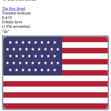
The Rex Hotel
Toronton keskusta
8,4/10
Erittäin hyvä
(1 056 arvostelua)
”👍”