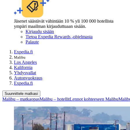
Jäsenet säästävät vähintään 10 % yli 100 000 hotellista
ympäri maailman kirjauduttuaan sisään.
Kirjaudu sisään
Tietoa Expedia Rewards -ohjelmasta
Palaute
Expedia.fi
Malibu
Los Angeles
Kalifornia
Yhdysvallat
Autonvuokraus
Expedia.fi
Suunnittele matkasi
Malibu – matkaopas
Malibu – hotellit
Lennot kohteeseen Malibu
Malib