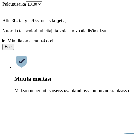
Palautusaika
Alle 30- tai yli 70-vuotias kuljettaja
Nuorilta tai seniorikuljettajilta voidaan vaatia lisämaksu.
Minulla on alennuskoodi
Hae
Muuta mieltäsi
Maksuton peruutus useissa/valikoiduissa autonvuokrauksissa