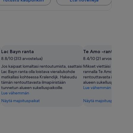
Lac Bayn ranta
Te Amo -ranta
8.8/10 (313 arvostelua)
8.4/10 (21 arvostelua)
Jos kaipaat lomaltasi rentoutumista, saattaisi
Mikset viettäisi laiskaa ilta
Lac Bayn ranta olla loistava vierailukohde
rannalla Te Amo -ranta? H
matkallasi kohteessa Kralendijk. Hakeudu
rentouttavasta ilmapiiristä
tämän rentouttavasta ilmapiiristään
alueen sukelluspaikoille.
tunnetun alueen sukelluspaikoille.
Lue vähemmän
Lue vähemmän
Näytä majoituspaikat
Näytä majoituspaikat