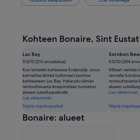
Kohteen Bonaire, Sint Eustat
Lac Bay
Sorobon Bea
9.0/10 (210 arvostelua)
9.0/10 (284 arvo
Kun lomailet kohteessa Kralendijk, sinun
Mikset viettäisi 
kannattaa lähteä tutkimaan luontoa
rannalla Sorob
kohteeseen Lac Bay. Hakeudu tämän
rentouttavasta i
rentouttavasta ilmapiiristään tunnetun
alueen sukellusp
alueen sukelluspaikoille.
Lue vähemmän
Lue vähemmän
Näytä majoituspaikat
Näytä majoitusp
Bonaire: alueet