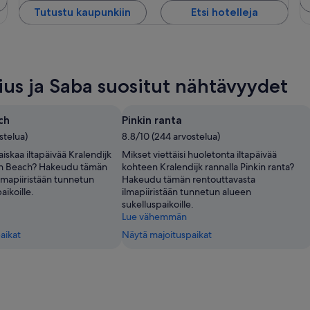
Tutustu kaupunkiin
Etsi hotelleja
ius ja Saba suositut nähtävyydet
ch
Pinkin ranta
stelua)
8.8/10 (244 arvostelua)
laiskaa iltapäivää Kralendijk
Mikset viettäisi huoletonta iltapäivää
on Beach? Hakeudu tämän
kohteen Kralendijk rannalla Pinkin ranta?
lmapiiristään tunnetun
Hakeudu tämän rentouttavasta
aikoille.
ilmapiiristään tunnetun alueen
sukelluspaikoille.
Lue vähemmän
aikat
Näytä majoituspaikat