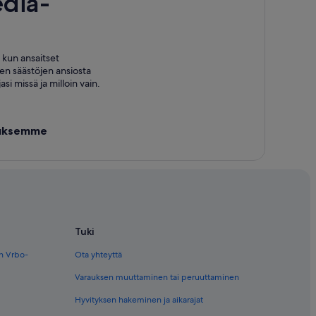
dia-
, kun ansaitset
en säästöjen ansiosta
si missä ja milloin vain.
lluksemme
Tuki
en Vrbo-
Ota yhteyttä
Varauksen muuttaminen tai peruuttaminen
Hyvityksen hakeminen ja aikarajat