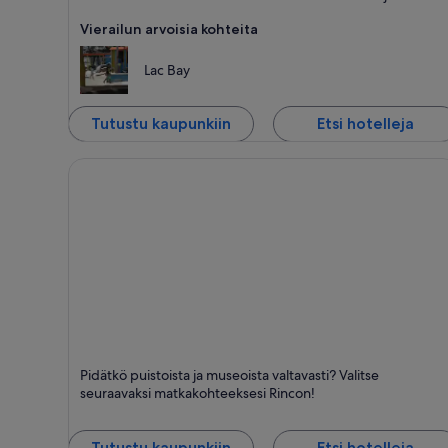
Vierailun arvoisia kohteita
Lac Bay
Tutustu kaupunkiin
Etsi hotelleja
Rincon
Pidätkö puistoista ja museoista valtavasti? Valitse
Luonnonpuistot
seuraavaksi matkakohteeksesi Rincon!
ja Museot
Tutustu kaupunkiin
Etsi hotelleja