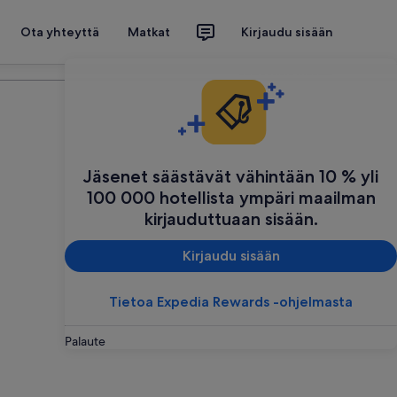
Ota yhteyttä
Matkat
Kirjaudu sisään
Suunnittele matkasi
Jäsenet säästävät vähintään 10 % yli
100 000 hotellista ympäri maailman
kirjauduttuaan sisään.
Kirjaudu sisään
Tietoa Expedia Rewards -ohjelmasta
Palaute