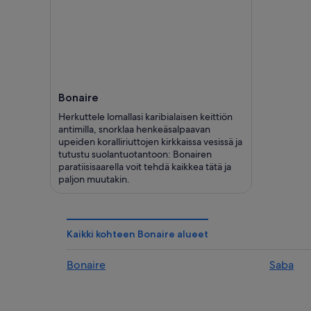
Bonaire
Herkuttele lomallasi karibialaisen keittiön
antimilla, snorklaa henkeäsalpaavan
upeiden koralliriuttojen kirkkaissa vesissä ja
tutustu suolantuotantoon: Bonairen
paratiisisaarella voit tehdä kaikkea tätä ja
paljon muutakin.
Kaikki kohteen Bonaire alueet
Bonaire
Saba