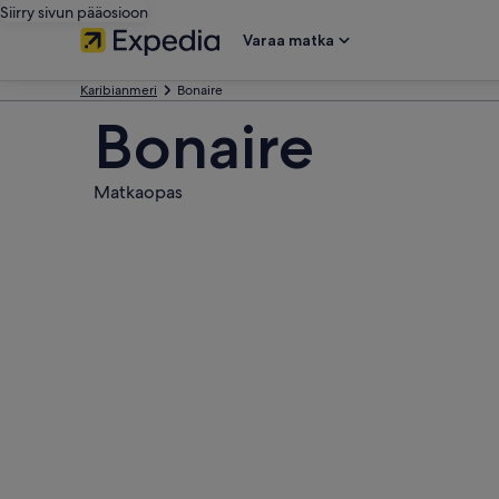
Siirry sivun pääosioon
Varaa matka
Karibianmeri
Bonaire
Bonaire
Matkaopas