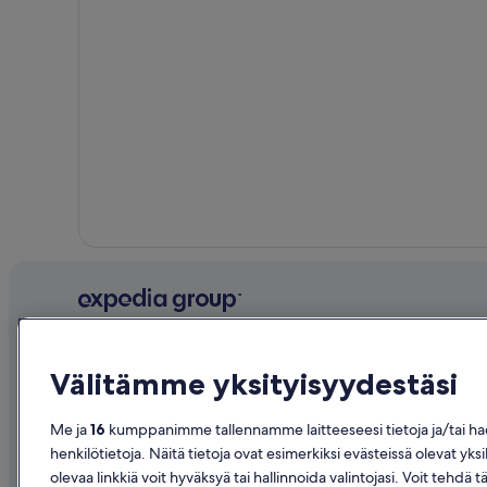
Yritys
Tutustu
Välitämme yksityisyydestäsi
Tietoa yrityksestä
Suomen ma
Työpaikat
Hotellit Su
Me ja
16
kumppanimme tallennamme laitteeseesi tietoja ja/tai haem
henkilötietoja. Näitä tietoja ovat esimerkiksi evästeissä olevat yksi
Listaa majoituspaikkasi
Loma-asunn
olevaa linkkiä voit hyväksyä tai hallinnoida valintojasi. Voit te