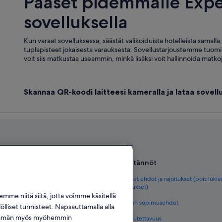
Pääset pidemmälle Expe
sovelluksella
Kun varaat sovelluksessa, säästät valikoiduista hotelleista samalla
tuplapisteet jokaisesta varauksesta. Sovellustarjoustemme tuomi
voit siis matkustaa useammin, minkä lisäksi voit hallinnoida matkoja
Skannaa QR-koodi laitteesi kameralla ja lataa sove
Käytännöt
tkaopas
Yleiset ehdot ja rajoitukset (pois luki
varaukset)
omessa
me niitä siitä, jotta voimme käsitellä
Vrbon sopimusehdot
lölliset tunnisteet. Napsauttamalla alla
ot Suomessa
hdä tämän myös myöhemmin
Saavutettavuus