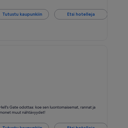
Tutustu kaupunkiin
Etsi hotelleja
ll's Gate
Hell's Gate odottaa: koe sen luontomaisemat, rannat ja
uonto ja Rannat
monet muut nähtävyydet!
Tutustu kaupunkiin
Etsi hotelleja