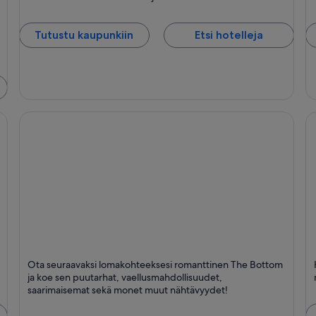
Tutustu kaupunkiin
Etsi hotelleja
The Bottom
He
Ota seuraavaksi lomakohteeksesi romanttinen The Bottom
Ruokailu, Puutarhat ja Saaret
L
ja koe sen puutarhat, vaellusmahdollisuudet,
saarimaisemat sekä monet muut nähtävyydet!