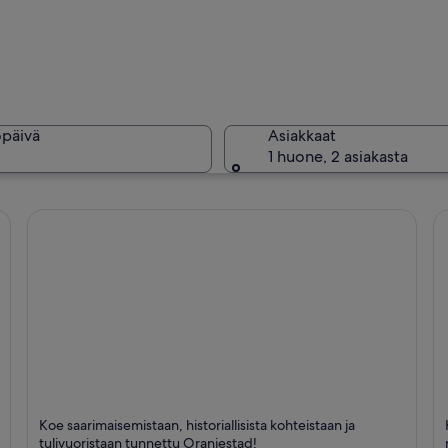
Rannikkok
öpäivä
Asiakkaat
1 huone, 2 asiakasta
Henkilö l
asta, turkoosinsinistä vettä, kivikkoisia muodostelmia ja kallio, jonka harvaks
Oranjestad
W
Koe saarimaisemistaan, historiallisista kohteistaan ja
Satamat, Saaret ja Historiallinen
Sa
tulivuoristaan tunnettu Oranjestad!