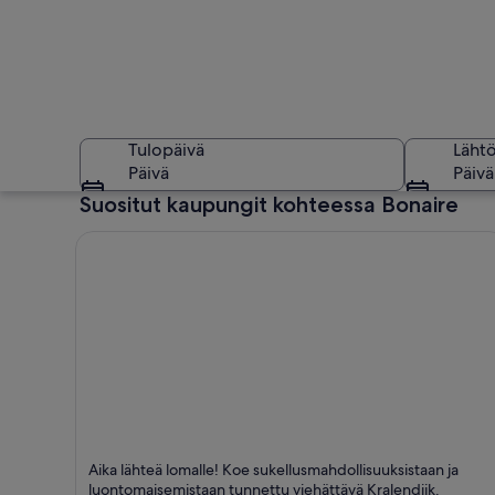
Tulopäivä
Läht
Päivä
Päivä
Suositut kaupungit kohteessa Bonaire
Ranta, jossa on kirk
Kralendijk
Aika lähteä lomalle! Koe sukellusmahdollisuuksistaan ja
Sukellus, Snorklaus ja Laitesukellus
luontomaisemistaan tunnettu viehättävä Kralendijk.