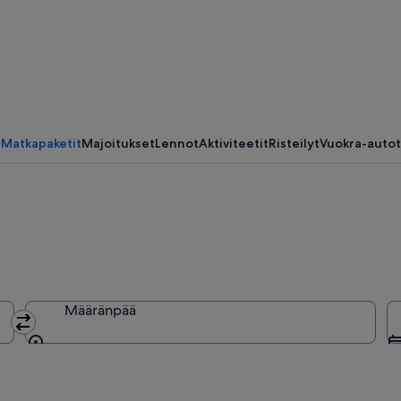
Matkapaketit
Majoitukset
Lennot
Aktiviteetit
Risteilyt
Vuokra-autot
Määränpää
Määränpää