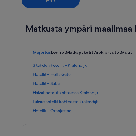
Hae
Matkusta ympäri maailmaa E
Majoitus
Lennot
Matkapaketit
Vuokra-autot
Muut
3 tähden hotellit – Kralendijk
Hotellit – Hell's Gate
Hotellit – Saba
Halvat hotellit kohteessa Kralendijk
Luksushotellit kohteessa Kralendijk
Hotellit – Oranjestad
Hotellit – The Bottom
Hotellit – Windward Side