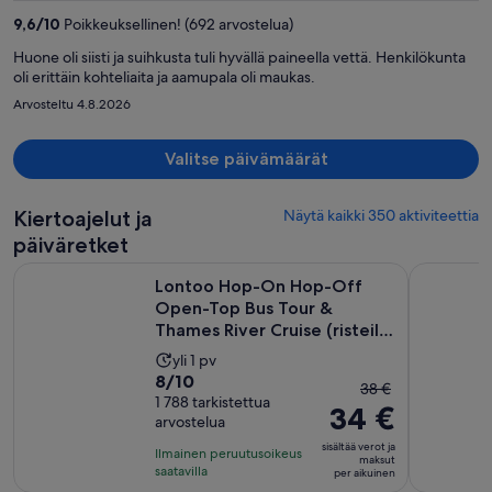
per
9,6
/
10
Poikkeuksellinen! (692 arvostelua)
henkilö
Huone oli siisti ja suihkusta tuli hyvällä paineella vettä. Henkilökunta
oli erittäin kohteliaita ja aamupala oli maukas.
Arvosteltu 4.8.2026
Valitse päivämäärät
Kiertoajelut ja
Näytä kaikki 350 aktiviteettia
päiväretket
Lontoo Hop-On Hop-Off Open-Top Bus Tour & Thames River Cr
Windsorin 
Lontoo Hop-On Hop-Off
Open-Top Bus Tour &
Thames River Cruise (risteily
Tha...
Aktiviteetin
yli 1 pv
8.0
8/10
kesto
Edellinen
38 €
kautta
1 788 tarkistettua
on
34 €
hinta
arvostelua
10,
1
oli
1788
sisältää verot ja
päivä
Ilmainen peruutusoikeus
38 €
maksut
arvostelua
saatavilla
per aikuinen
ja