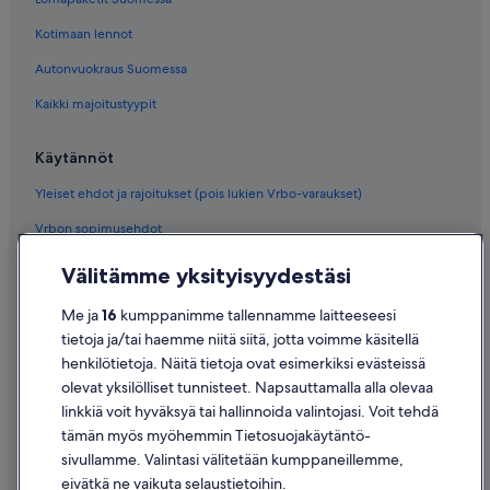
Kotimaan lennot
Autonvuokraus Suomessa
Kaikki majoitustyypit
Käytännöt
Yleiset ehdot ja rajoitukset (pois lukien Vrbo-varaukset)
Vrbon sopimusehdot
Saavutettavuus
Välitämme yksityisyydestäsi
Tietosuoja
Me ja
16
kumppanimme tallennamme laitteeseesi
Evästeet
tietoja ja/tai haemme niitä siitä, jotta voimme käsitellä
henkilötietoja. Näitä tietoja ovat esimerkiksi evästeissä
Käyttöehdot
olevat yksilölliset tunnisteet. Napsauttamalla alla olevaa
Oikeudelliset tiedot / ota meihin yhteyttä
linkkiä voit hyväksyä tai hallinnoida valintojasi. Voit tehdä
tämän myös myöhemmin Tietosuojakäytäntö-
Sisältövaatimukset ja ilmoituksen tekeminen sisällöstä
sivullamme. Valintasi välitetään kumppaneillemme,
eivätkä ne vaikuta selaustietoihin.