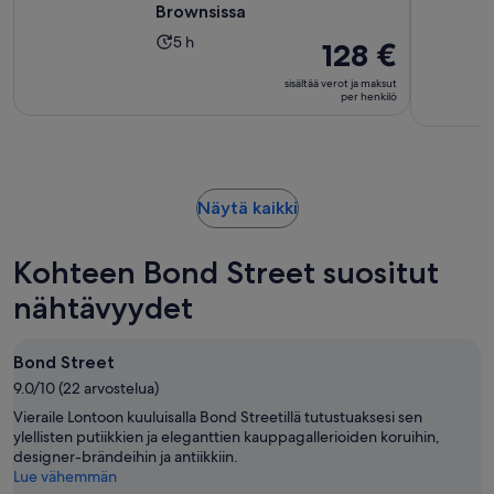
Brownsissa
Aktiviteetin
5 h
Hinta
128 €
kesto
on
sisältää verot ja maksut
on
128 €
per henkilö
5
per
tuntia
henkilö
Aukeaa
Näytä kaikki
uudelle
välilehdelle
Kohteen Bond Street suositut
nähtävyydet
Bond Street
9.0/10 (22 arvostelua)
Vieraile Lontoon kuuluisalla Bond Streetillä tutustuaksesi sen
ylellisten putiikkien ja eleganttien kauppagallerioiden koruihin,
designer-brändeihin ja antiikkiin.
Lue vähemmän