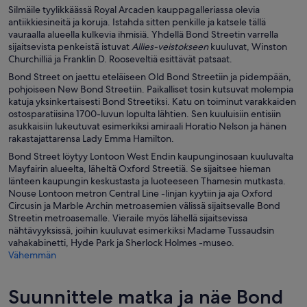
Silmäile tyylikkäässä Royal Arcaden kauppagalleriassa olevia
antiikkiesineitä ja koruja. Istahda sitten penkille ja katsele tällä
vauraalla alueella kulkevia ihmisiä. Yhdellä Bond Streetin varrella
sijaitsevista penkeistä istuvat
Allies-veistokseen
kuuluvat, Winston
Churchilliä ja Franklin D. Rooseveltiä esittävät patsaat.
Bond Street on jaettu eteläiseen Old Bond Streetiin ja pidempään,
pohjoiseen New Bond Streetiin. Paikalliset tosin kutsuvat molempia
katuja yksinkertaisesti Bond Streetiksi. Katu on toiminut varakkaiden
ostosparatiisina 1700-luvun lopulta lähtien. Sen kuuluisiin entisiin
asukkaisiin lukeutuvat esimerkiksi amiraali Horatio Nelson ja hänen
rakastajattarensa Lady Emma Hamilton.
Bond Street löytyy Lontoon West Endin kaupunginosaan kuuluvalta
Mayfairin alueelta, läheltä Oxford Streetiä. Se sijaitsee hieman
länteen kaupungin keskustasta ja luoteeseen Thamesin mutkasta.
Nouse Lontoon metron Central Line -linjan kyytiin ja aja Oxford
Circusin ja Marble Archin metroasemien välissä sijaitsevalle Bond
Streetin metroasemalle. Vieraile myös lähellä sijaitsevissa
nähtävyyksissä, joihin kuuluvat esimerkiksi Madame Tussaudsin
vahakabinetti, Hyde Park ja Sherlock Holmes -museo.
Vähemmän
Suunnittele matka ja näe Bond