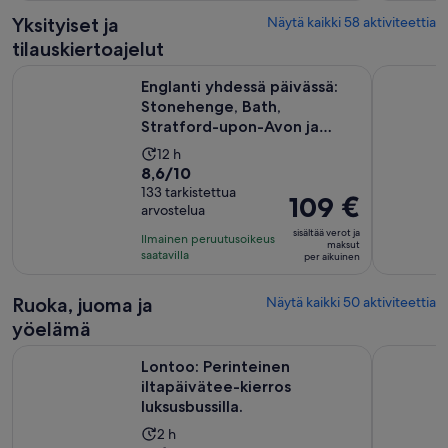
nykyinen
Yksityiset ja
Näytä kaikki 58 aktiviteettia
hinta
tilauskiertoajelut
on
34 €
Englanti yhdessä päivässä: Stonehenge, Bath, Stratford-upo
Yksityinen
Englanti yhdessä päivässä:
per
Stonehenge, Bath,
aikuinen
Stratford-upon-Avon ja
Cotswol...
Aktiviteetin
12 h
8.6
8,6/10
kesto
kautta
133 tarkistettua
on
Hinta
109 €
arvostelua
10,
12
on
133
sisältää verot ja
tuntia
Ilmainen peruutusoikeus
109 €
maksut
arvostelua
saatavilla
per aikuinen
per
aikuinen
Ruoka, juoma ja
Näytä kaikki 50 aktiviteettia
yöelämä
Aukeaa
Lontoo: Perinteinen iltapäivätee-kierros luksusbussilla.
City Cruis
Lontoo: Perinteinen
iltapäivätee-kierros
luksusbussilla.
Aktiviteetin
2 h