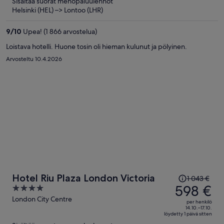
Sisältää suorat menopaluulennot
580 €
Helsinki (HEL) –> Lontoo (LHR)
per
henkilö
9
/
10
Upea! (1 866 arvostelua)
Loistava hotelli. Huone tosin oli hieman kulunut ja pölyinen.
Arvosteltu 10.4.2026
Hinta
Hotel Riu Plaza London Victoria
1 043 €
oli
598 €
4
1 043 €,
out
London City Centre
per henkilö
hinta
of
14.10.–17.10.
löydetty 1 päivä sitten
on
5