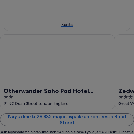
7.8.
-
9.8.
Kartta
Otherwander Soho Pod Hotel (ADULTS ONLY)
Zedwell P
Otherwander Soho Pod Hotel
Zedwe
2
3
(ADULTS ONLY)
out
out
91-92 Dean Street London England
Great W
of
of
5
5
Näytä kaikki 28 832 majoituspaikkaa kohteessa Bond
Street
Alin löytämämme hinta viimeisten 24 tunnin aikana 1 yölle ja 2 aikuiselle. Hinnat ja