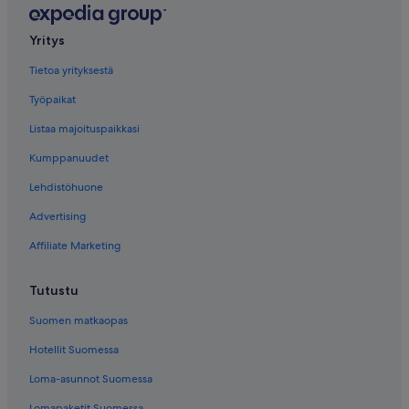
Yritys
Tietoa yrityksestä
Työpaikat
Listaa majoituspaikkasi
Kumppanuudet
Lehdistöhuone
Advertising
Affiliate Marketing
Tutustu
Suomen matkaopas
Hotellit Suomessa
Loma-asunnot Suomessa
Lomapaketit Suomessa