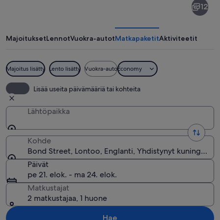
12
Street
Majoitukset
Lennot
Vuokra-autot
Matkapaketit
Aktiviteetit
Majoitus lisätty
Lento lisätty
Vuokra-auto
Economy
Kadulla on sekä moderneja että historia
Lisää useita päivämääriä tai kohteita
Lähtöpaikka
Kohde
Bond Street, Lontoo, Englanti, Yhdistynyt kuningasku
Päivät
pe 21. elok. - ma 24. elok.
Matkustajat
2 matkustajaa, 1 huone
Hae