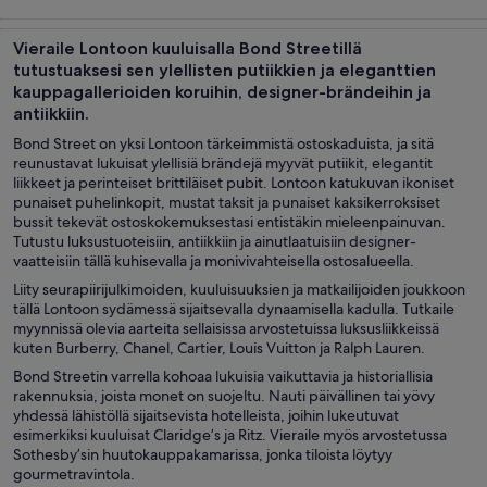
Kiertoajelut ja
Historia ja
Yksityiset ja
Risteilyt ja
päiväretket
kulttuuri
tilauskiertoajelut
veneretket
Vieraile Lontoon kuuluisalla Bond Streetillä
tutustuaksesi sen ylellisten putiikkien ja eleganttien
kauppagallerioiden koruihin, designer-brändeihin ja
antiikkiin.
Bond Street on yksi Lontoon tärkeimmistä ostoskaduista, ja sitä
reunustavat lukuisat ylellisiä brändejä myyvät putiikit, elegantit
liikkeet ja perinteiset brittiläiset pubit. Lontoon katukuvan ikoniset
punaiset puhelinkopit, mustat taksit ja punaiset kaksikerroksiset
bussit tekevät ostoskokemuksestasi entistäkin mieleenpainuvan.
Tutustu luksustuoteisiin, antiikkiin ja ainutlaatuisiin designer-
vaatteisiin tällä kuhisevalla ja monivivahteisella ostosalueella.
Liity seurapiirijulkimoiden, kuuluisuuksien ja matkailijoiden joukkoon
tällä Lontoon sydämessä sijaitsevalla dynaamisella kadulla. Tutkaile
myynnissä olevia aarteita sellaisissa arvostetuissa luksusliikkeissä
kuten Burberry, Chanel, Cartier, Louis Vuitton ja Ralph Lauren.
Bond Streetin varrella kohoaa lukuisia vaikuttavia ja historiallisia
rakennuksia, joista monet on suojeltu. Nauti päivällinen tai yövy
yhdessä lähistöllä sijaitsevista hotelleista, joihin lukeutuvat
esimerkiksi kuuluisat Claridge’s ja Ritz. Vieraile myös arvostetussa
Sothesby’sin huutokauppakamarissa, jonka tiloista löytyy
gourmetravintola.