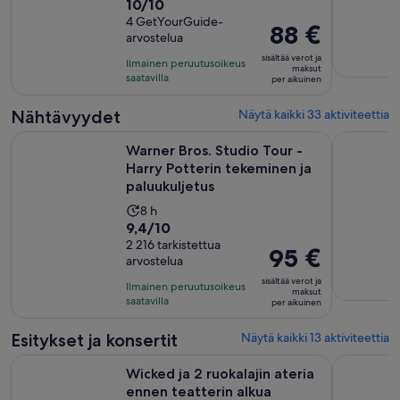
10.0
10/10
kesto
kautta
4 GetYourGuide-
on
Hinta
88 €
arvostelua
10,
2
on
4
sisältää verot ja
tuntia
Ilmainen peruutusoikeus
88 €
maksut
arvostelua
saatavilla
per aikuinen
per
aikuinen
Nähtävyydet
Näytä kaikki 33 aktiviteettia
Warner Bros. Studio Tour - Harry Potterin tekeminen ja palu
London Pa
Warner Bros. Studio Tour -
Harry Potterin tekeminen ja
paluukuljetus
Aktiviteetin
8 h
9.4
9,4/10
kesto
kautta
2 216 tarkistettua
on
Hinta
95 €
arvostelua
10,
8
on
2216
sisältää verot ja
tuntia
Ilmainen peruutusoikeus
95 €
maksut
arvostelua
saatavilla
per aikuinen
per
aikuinen
Esitykset ja konsertit
Näytä kaikki 13 aktiviteettia
Wicked ja 2 ruokalajin ateria ennen teatterin alkua Brownsiss
Lontoo: AB
Wicked ja 2 ruokalajin ateria
ennen teatterin alkua