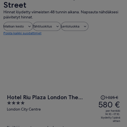
Street
Hinnat löydetty viimeisten 48 tunnin aikana. Napsauta nähdäksesi
päivitetyt hinnat.
Matkan kesto
Tähtiluokitus
Lentoluokka
Poista kaikki suodattimet
Hinta
Hotel Riu Plaza London The
1 025 €
oli
580 €
4
Westminster
1 025 €,
out
London City Centre
per henkilö
hinta
of
14.10.–17.10.
löydetty 1 päivä
on
5
sitten
nyt