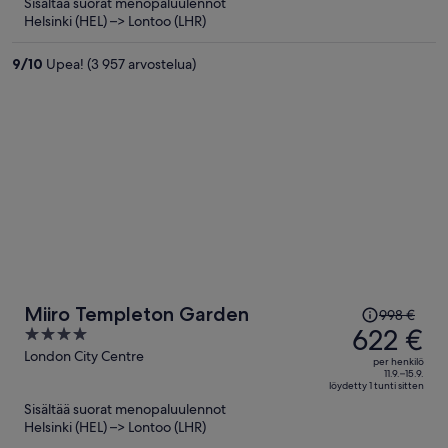
Sisältää suorat menopaluulennot
nyt
Helsinki (HEL) –> Lontoo (LHR)
598 €
per
9
/
10
Upea! (3 957 arvostelua)
henkilö
Hinta
Miiro Templeton Garden
998 €
oli
622 €
4
998 €,
out
London City Centre
per henkilö
hinta
of
11.9.–15.9.
löydetty 1 tunti sitten
on
5
Sisältää suorat menopaluulennot
nyt
Helsinki (HEL) –> Lontoo (LHR)
622 €