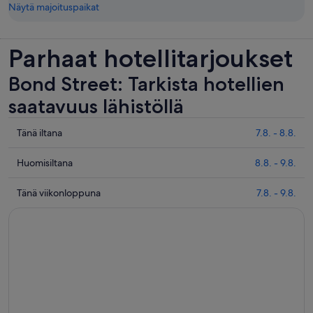
Näytä majoituspaikat
Parhaat hotellitarjoukset
Bond Street: Tarkista hotellien
saatavuus lähistöllä
Tarkista
Tänä iltana
7.8. - 8.8.
hinnat
lähellä
Tarkista
Huomisiltana
8.8. - 9.8.
kohdetta
hinnat
Bond
lähellä
Tarkista
Tänä viikonloppuna
7.8. - 9.8.
Street
kohdetta
hinnat
täksi
Bond
lähellä
illaksi
Street
kohdetta
eli
huomisillaksi
Bond
7.8.
eli
Street
-
8.8.
täksi
8.8.
-
viikonlopuksi
9.8.
eli