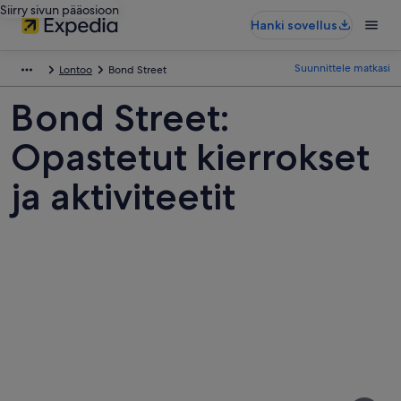
Siirry sivun pääosioon
Hanki sovellus
Suunnittele matkasi
Lontoo
Bond Street
Bond Street:
Opastetut kierrokset
ja aktiviteetit
Kuvia
kohteesta
Bond