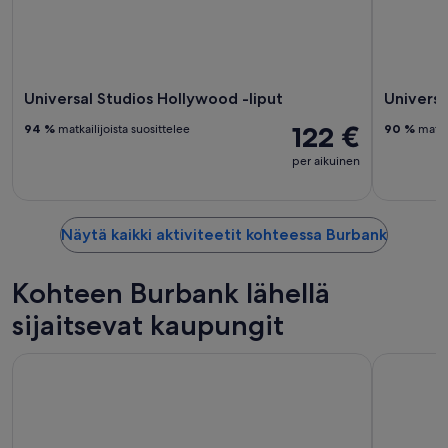
Universal Studios Hollywood -liput
Universa
122 €
94 %
matkailijoista suosittelee
90 %
matkai
per aikuinen
Näytä kaikki aktiviteetit kohteessa Burbank
Kohteen Burbank lähellä
sijaitsevat kaupungit