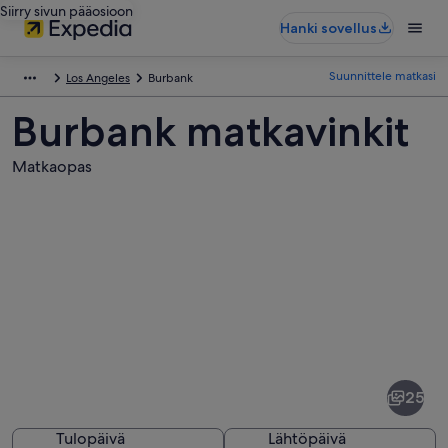
Siirry sivun pääosioon
Hanki sovellus
Suunnittele matkasi
Los Angeles
Burbank
Burbank matkavinkit
Matkaopas
Kuvia
kohteesta
Burbank
25
Tulopäivä
Lähtöpäivä