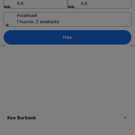
5.9.
6.9.
Asiakkaat
1 huone, 2 asiakasta
Ryhmä ihmisiä Warner Bros. Studio Tour
Hae
Tarkastele karttaa
Koe Burbank