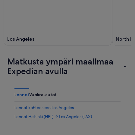
Los Angeles
North H
Matkusta ympäri maailmaa
Expedian avulla
Lennot
Vuokra-autot
Lennot kohteeseen Los Angeles
Lennot Helsinki (HEL) → Los Angeles (LAX)