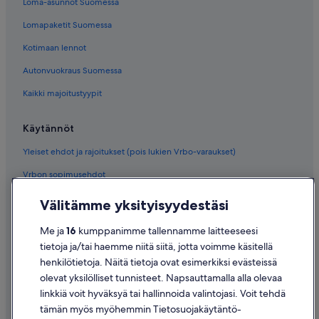
Loma-asunnot Suomessa
Lomapaketit Suomessa
Kotimaan lennot
Autonvuokraus Suomessa
Kaikki majoitustyypit
Käytännöt
Yleiset ehdot ja rajoitukset (pois lukien Vrbo-varaukset)
Vrbon sopimusehdot
Saavutettavuus
Välitämme yksityisyydestäsi
Tietosuoja
Me ja
16
kumppanimme tallennamme laitteeseesi
Evästeet
tietoja ja/tai haemme niitä siitä, jotta voimme käsitellä
henkilötietoja. Näitä tietoja ovat esimerkiksi evästeissä
Käyttöehdot
olevat yksilölliset tunnisteet. Napsauttamalla alla olevaa
Oikeudelliset tiedot / ota meihin yhteyttä
linkkiä voit hyväksyä tai hallinnoida valintojasi. Voit tehdä
tämän myös myöhemmin Tietosuojakäytäntö-
Sisältövaatimukset ja ilmoituksen tekeminen sisällöstä