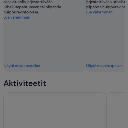
osaa alueella järjestettävään
järjestettävään urheilu
urheilutapahtumaan tai piipahda
piipahda huippuravintol
huippuravintoloissa.
Lue vähemmän
Lue vähemmän
Näytä majoituspaikat
Näytä majoituspaikat
Aktiviteetit
Universal Studios Hollywood -liput
Universal 