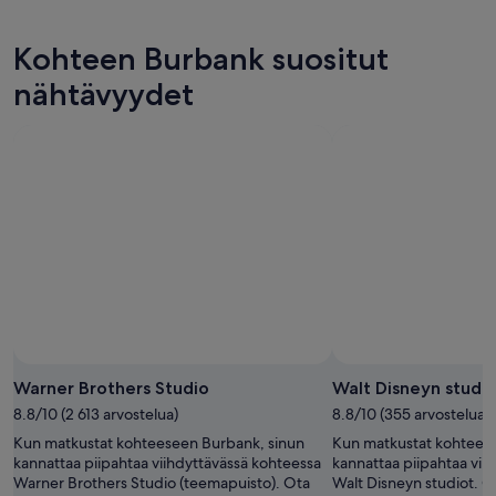
6.8.
eli
hinnat
kohteen
-
7.8.
täksi
Burbank
Kohteen Burbank suositut
7.8.
-
viikonlopuksi
hinnat
8.8.
eli
ensi
nähtävyydet
7.8.
viikonlopuksi
-
eli
9.8.
14.8.
-
16.8.
Warner Brothers Studio
Walt Disneyn studi
8.8/10 (2 613 arvostelua)
8.8/10 (355 arvostelua)
Kun matkustat kohteeseen Burbank, sinun
Kun matkustat kohtees
kannattaa piipahtaa viihdyttävässä kohteessa
kannattaa piipahtaa vii
Warner Brothers Studio (teemapuisto). Ota
Walt Disneyn studiot. Ot