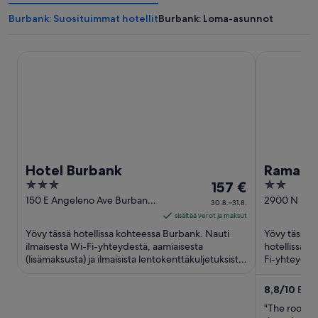
Burbank: Suosituimmat hotellit
Burbank: Loma-asunnot
Hotel Burbank
Ramada by 
Hotel Burbank
Ramada
3
Hinta
2
157 €
Airport
out
on
out
150 E Angeleno Ave Burbank
2900 N San
30.8.–31.8.
CA
Burbank CA
of
157 €
of
sisältää verot ja maksut
5
per
5
Yövy tässä hotellissa kohteessa Burbank. Nauti
Yövy tässä 
yö
ilmaisesta Wi-Fi-yhteydestä, aamiaisesta
hotellissa k
(lisämaksusta) ja ilmaisista lentokenttäkuljetuksista.
ajalle
Fi-yhteydest
Asiakkaamme kehuvat ...
kuntokeskuk
30.8.
viiva
8,8
/
10
Erino
31.8.
"The room 