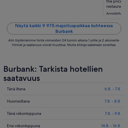
the price. T
restaurant d
but it only s
Arvosteltu 6.
coffee machi
coffee mach
Näytä kaikki 9 975 majoituspaikkaa kohteessa
soap which .
Burbank
Alin löytämämme hinta viimeisten 24 tunnin aikana 1 yölle ja 2 aikuiselle.
Hinnat ja saatavuus voivat muuttua. Muita ehtoja saatetaan soveltaa.
Burbank: Tarkista hotellien
saatavuus
Tarkista
Tänä iltana
6.8. - 7.8.
kohteen
Burbank
Tarkista
Huomisiltana
7.8. - 8.8.
hinnat
kohteen
täksi
Burbank
Tarkista
Tänä viikonloppuna
7.8. - 9.8.
illaksi
hinnat
kohteen
eli
huomisillaksi
Burbank
Tarkista
Ensi viikonloppuna
14.8. - 16.8.