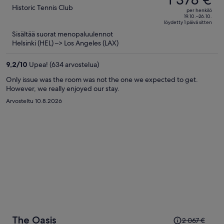
1 914 €,
out
Historic Tennis Club
per henkilö
hinta
of
19.10.–26.10.
löydetty 1 päivä sitten
on
5
Sisältää suorat menopaluulennot
nyt
Helsinki (HEL) –> Los Angeles (LAX)
1 378 €
per
9,2
/
10
Upea! (634 arvostelua)
henkilö
Only issue was the room was not the one we expected to get.
However, we really enjoyed our stay.
Arvosteltu 10.8.2026
Hinta
The Oasis
2 067 €