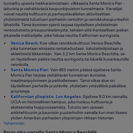
tunnettu upeista hiekkarannoistaan, vilkkaasta Santa Monica Pier -
laiturista ja viehättävästä kaupunkipuiston tunnelmasta. Vierailijat
voivat nauttia kulttuurin ja perheystävällisten aktiviteettien
yhdistelmästä tutustuen parhaisiin rantoihin ja rannikkokaupunkeihin
lähistöllä. Tämä ikoninen sijainti tarjoaa täydellisen yhdistelmän
rentoutumista ja kaupunkielämystä, tehden siitä ihanteellisen paikan
jokaiselle matkailijalle, joka haluaa nauttia Kalifornian auringosta.
Venice Beach:
Koe vilkas rannikkokulttuuri Venice Beachilla,
joka tunnetaan eloisasta rantakadustaan, katutaiteilijoistaan ja
eklektisistä liikkeistään. Vain 3,2 km Santa Monica Beachilta, se
on täydellinen paikka nauttia auringosta tai kävellä kuvankauniilla
rannikolla.
Santa Monica Pier:
Vain 483 metrin päässä sijaitseva Santa
Monica Pier tarjoaa viehättävän tunnelman ikonisine
maailmanpyörineen ja pelihalleineen. Tämä vilkas alue on
täydellinen perheille ja ystäville, yhdistäen ystävällisiä paikallisia
ja turisteja.
Kalifornian yliopisto, Los Angeles:
Sijaitsee 8,0 km rannalta,
UCLA on historiallinen kampus, joka huokuu kulttuuria ja
akateemista huippuosaamista. Tutustu sen upeaan
arkkitehtuuriin ja kauniisiin puutarhoihin samalla kun imet itseesi
yhden Amerikan parhaiden yliopistojen rikkaan historian.
Vähemmän
Paras aika vierailla Santa Monica Beachillä