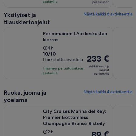
arvostelua
saatavilla
ja
per aikuinen
per
30
aikuinen
Yksityiset ja
Näytä kaikki 6 aktiviteettia
minuuttia
tilauskiertoajelut
Aukeaa uudelle välilehde
Perimmäinen LA:n keskustan kierros
Yksityine
Perimmäinen LA:n keskustan
kierros
Aktiviteetin
4 h
10.0
10/10
kesto
Hinta
233 €
kautta
1 tarkistettu arvostelu
on
on
10,
4
sisältää verot ja
Ilmainen peruutusoikeus
233 €
maksut
1
tuntia
saatavilla
per henkilö
per
arvostelu
henkilö
Ruoka, juoma ja
Näytä kaikki 4 aktiviteettia
yöelämä
City Cruises Marina del Rey: Premier Bottomless Champagne 
City Cruis
City Cruises Marina del Rey:
Premier Bottomless
Champagne Brunssi Risteily
Aktiviteetin
2 h
Hinta
89 €