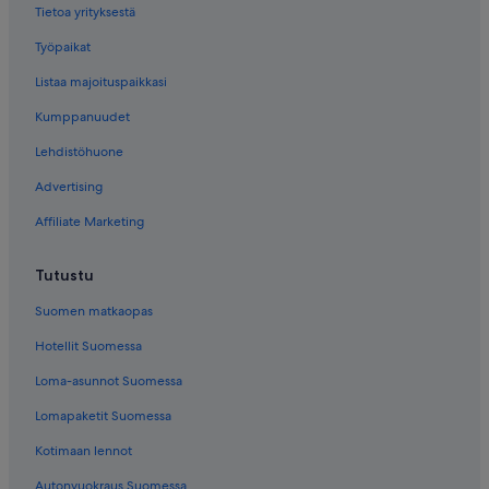
Tietoa yrityksestä
Työpaikat
Listaa majoituspaikkasi
Kumppanuudet
Lehdistöhuone
Advertising
Affiliate Marketing
Tutustu
Suomen matkaopas
Hotellit Suomessa
Loma-asunnot Suomessa
Lomapaketit Suomessa
Kotimaan lennot
Autonvuokraus Suomessa