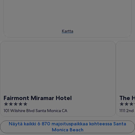
14.8.
viikonlopuksi
-
eli
16.8.
21.8.
-
23.8.
Kartta
Fairmont Miramar Hotel
The Hunt
Fairmont Miramar Hotel
The H
5
4.5
out
out
101 Wilshire Blvd Santa Monica CA
1111 2nd
of
of
5
5
Näytä kaikki 6 870 majoituspaikkaa kohteessa Santa
Monica Beach