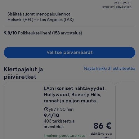
hinta
of
19.10.–26.10.
löydetty 1 päivä sitten
on
5
Sisältää suorat menopaluulennot
nyt
Helsinki (HEL) –> Los Angeles (LAX)
1 474 €
per
9,8
/
10
Poikkeuksellinen! (158 arvostelua)
henkilö
Valitse päivämäärät
Kiertoajelut ja
Näytä kaikki 31 aktiviteettia
päiväretket
LA:n ikoniset nähtävyydet, Hollywood, Beverly Hills, rannat j
City Sight
LA:n ikoniset nähtävyydet,
Hollywood, Beverly Hills,
rannat ja paljon muuta...
Aktiviteetin
yli 7 h 30 min
9.4
9,4/10
kesto
kautta
403 tarkistettua
on
Hinta
86 €
arvostelua
10,
7
on
403
sisältää verot ja
tuntia
Ilmainen peruutusoikeus
86 €
maksut