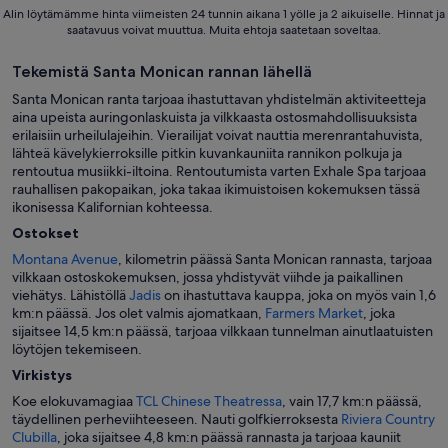
Alin löytämämme hinta viimeisten 24 tunnin aikana 1 yölle ja 2 aikuiselle. Hinnat ja
saatavuus voivat muuttua. Muita ehtoja saatetaan soveltaa.
Tekemistä Santa Monican rannan lähellä
Santa Monican ranta tarjoaa ihastuttavan yhdistelmän aktiviteetteja
aina upeista auringonlaskuista ja vilkkaasta ostosmahdollisuuksista
erilaisiin urheilulajeihin. Vierailijat voivat nauttia merenrantahuvista,
lähteä kävelykierroksille pitkin kuvankauniita rannikon polkuja ja
rentoutua musiikki-iltoina. Rentoutumista varten Exhale Spa tarjoaa
rauhallisen pakopaikan, joka takaa ikimuistoisen kokemuksen tässä
ikonisessa Kalifornian kohteessa.
Ostokset
Montana Avenue
, kilometrin päässä Santa Monican rannasta, tarjoaa
vilkkaan ostoskokemuksen, jossa yhdistyvät viihde ja paikallinen
viehätys. Lähistöllä
Jadis
on ihastuttava kauppa, joka on myös vain 1,6
km:n päässä. Jos olet valmis ajomatkaan,
Farmers Market
, joka
sijaitsee 14,5 km:n päässä, tarjoaa vilkkaan tunnelman ainutlaatuisten
löytöjen tekemiseen.
Virkistys
Koe elokuvamagiaa
TCL Chinese Theatressa
, vain 17,7 km:n päässä,
täydellinen perheviihteeseen. Nauti golfkierroksesta
Riviera Country
Clubilla
, joka sijaitsee 4,8 km:n päässä rannasta ja tarjoaa kauniit