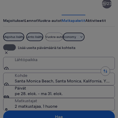
23
Monica
Beach
Majoitukset
Lennot
Vuokra-autot
Matkapaketit
Aktiviteetit
Majoitus lisätty
Lento lisätty
Vuokra-auto
Economy
Ranta, jossa ihmiset kävelevät ja leikk
Lisää useita päivämääriä tai kohteita
Lähtöpaikka
Kohde
Santa Monica Beach, Santa Monica, Kalifornia, Yhdysva
Päivät
pe 28. elok. - ma 31. elok.
Matkustajat
2 matkustajaa, 1 huone
Hae