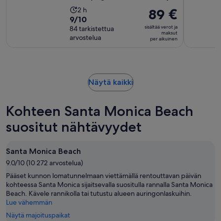
Aktiviteetin
2 h
Hinta
89 €
9.0
9/10
kesto
on
sisältää verot ja
kautta
84 tarkistettua
on
89 €
maksut
arvostelua
10,
per aikuinen
2
per
84
tuntia
aikuinen
arvostelua
Aukeaa
Näytä kaikki
uudelle
välilehdelle
Kohteen Santa Monica Beach
suositut nähtävyydet
Santa Monica Beach
9.0/10 (10 272 arvostelua)
Pääset kunnon lomatunnelmaan viettämällä rentouttavan päivän
kohteessa Santa Monica sijaitsevalla suositulla rannalla Santa Monica
Beach. Kävele rannikolla tai tutustu alueen auringonlaskuihin.
Lue vähemmän
Näytä majoituspaikat