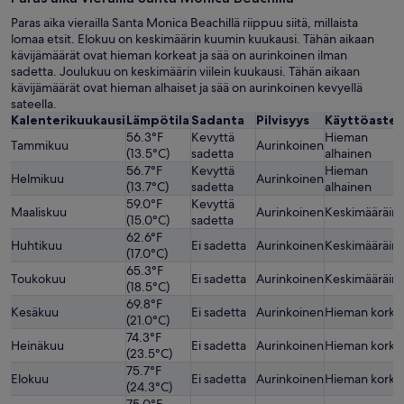
Paras aika vierailla Santa Monica Beachillä riippuu siitä, millaista
lomaa etsit. Elokuu on keskimäärin kuumin kuukausi. Tähän aikaan
kävijämäärät ovat hieman korkeat ja sää on aurinkoinen ilman
sadetta. Joulukuu on keskimäärin viilein kuukausi. Tähän aikaan
kävijämäärät ovat hieman alhaiset ja sää on aurinkoinen kevyellä
sateella.
Kalenterikuukausi
Lämpötila
Sadanta
Pilvisyys
Käyttöaste
56.3°F
Kevyttä
Hieman
Tammikuu
Aurinkoinen
(13.5°C)
sadetta
alhainen
56.7°F
Kevyttä
Hieman
Helmikuu
Aurinkoinen
(13.7°C)
sadetta
alhainen
59.0°F
Kevyttä
Maaliskuu
Aurinkoinen
Keskimääräin
(15.0°C)
sadetta
62.6°F
Huhtikuu
Ei sadetta
Aurinkoinen
Keskimääräin
(17.0°C)
65.3°F
Toukokuu
Ei sadetta
Aurinkoinen
Keskimääräin
(18.5°C)
69.8°F
Kesäkuu
Ei sadetta
Aurinkoinen
Hieman korke
(21.0°C)
74.3°F
Heinäkuu
Ei sadetta
Aurinkoinen
Hieman korke
(23.5°C)
75.7°F
Elokuu
Ei sadetta
Aurinkoinen
Hieman korke
(24.3°C)
75.0°F