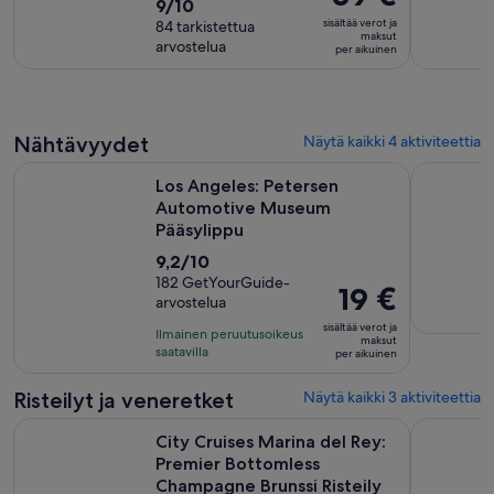
9.0
9/10
kesto
on
sisältää verot ja
kautta
84 tarkistettua
on
89 €
maksut
arvostelua
10,
per aikuinen
2
per
84
tuntia
aikuinen
arvostelua
Nähtävyydet
Näytä kaikki 4 aktiviteettia
Aukea
Los Angeles: Petersen Automotive Museum Pääsylippu
Los Angele
Los Angeles: Petersen
Automotive Museum
Pääsylippu
9.2
9,2/10
kautta
182 GetYourGuide-
Hinta
19 €
arvostelua
10,
on
182
sisältää verot ja
Ilmainen peruutusoikeus
19 €
maksut
arvostelua
saatavilla
per aikuinen
per
aikuinen
Risteilyt ja veneretket
Näytä kaikki 3 aktiviteettia
City Cruises Marina del Rey: Premier Bottomless Champagne 
City Cruis
City Cruises Marina del Rey:
Premier Bottomless
Champagne Brunssi Risteily