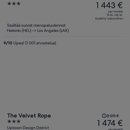
oli
1 443 €
3
2 067 €,
out
per henkilö
hinta
of
19.10.–26.10.
löydetty 1 päivä sitten
on
5
Sisältää suorat menopaluulennot
nyt
Helsinki (HEL) –> Los Angeles (LAX)
1 443 €
per
9
/
10
Upea! (1 001 arvostelua)
henkilö
Hinta
The Velvet Rope
2 011 €
oli
1 474 €
3
2 011 €,
out
Uptown Design District
per henkilö