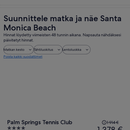
Kiertoajelut ja
Historia ja
Yksityiset ja
Ruoka, juoma
päiväretket
kulttuuri
tilauskiertoajelut
ja yöelämä
Suunnittele matka ja näe Santa
Monica Beach
Hinnat löydetty viimeisten 48 tunnin aikana. Napsauta nähdäksesi
päivitetyt hinnat.
Matkan kesto
Tähtiluokitus
Lentoluokka
Poista kaikki suodattimet
Hinta
Palm Springs Tennis Club
1 914 €
oli
1 378 €
4