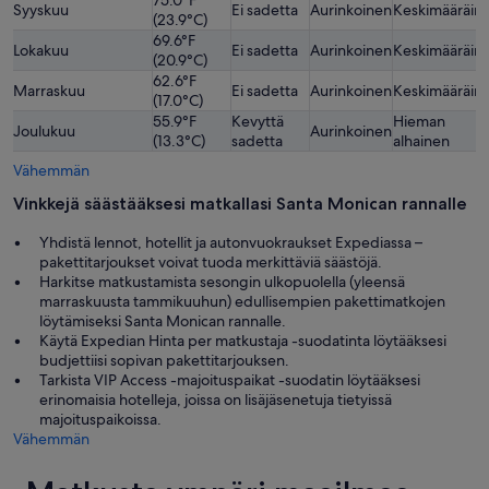
Syyskuu
Ei sadetta
Aurinkoinen
Keskimääräin
(23.9°C)
69.6°F
Lokakuu
Ei sadetta
Aurinkoinen
Keskimääräin
(20.9°C)
62.6°F
Marraskuu
Ei sadetta
Aurinkoinen
Keskimääräin
(17.0°C)
55.9°F
Kevyttä
Hieman
Joulukuu
Aurinkoinen
(13.3°C)
sadetta
alhainen
Vähemmän
Vinkkejä säästääksesi matkallasi Santa Monican rannalle
Yhdistä lennot, hotellit ja autonvuokraukset Expediassa –
pakettitarjoukset voivat tuoda merkittäviä säästöjä.
Harkitse matkustamista sesongin ulkopuolella (yleensä
marraskuusta tammikuuhun) edullisempien pakettimatkojen
löytämiseksi Santa Monican rannalle.
Käytä Expedian Hinta per matkustaja -suodatinta löytääksesi
budjettiisi sopivan pakettitarjouksen.
Tarkista VIP Access -majoituspaikat -suodatin löytääksesi
erinomaisia hotelleja, joissa on lisäjäsenetuja tietyissä
majoituspaikoissa.
Vähemmän