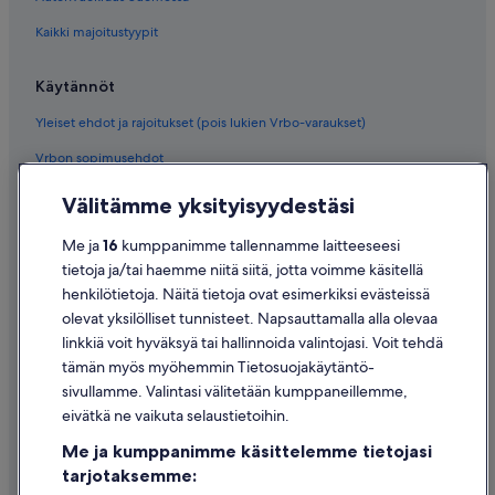
Kaikki majoitustyypit
Käytännöt
Yleiset ehdot ja rajoitukset (pois lukien Vrbo-varaukset)
Vrbon sopimusehdot
Saavutettavuus
Välitämme yksityisyydestäsi
Tietosuoja
Me ja
16
kumppanimme tallennamme laitteeseesi
Evästeet
tietoja ja/tai haemme niitä siitä, jotta voimme käsitellä
henkilötietoja. Näitä tietoja ovat esimerkiksi evästeissä
Käyttöehdot
olevat yksilölliset tunnisteet. Napsauttamalla alla olevaa
Oikeudelliset tiedot / ota meihin yhteyttä
linkkiä voit hyväksyä tai hallinnoida valintojasi. Voit tehdä
tämän myös myöhemmin Tietosuojakäytäntö-
Sisältövaatimukset ja ilmoituksen tekeminen sisällöstä
sivullamme. Valintasi välitetään kumppaneillemme,
eivätkä ne vaikuta selaustietoihin.
Tuki
Me ja kumppanimme käsittelemme tietojasi
Ota yhteyttä
tarjotaksemme: