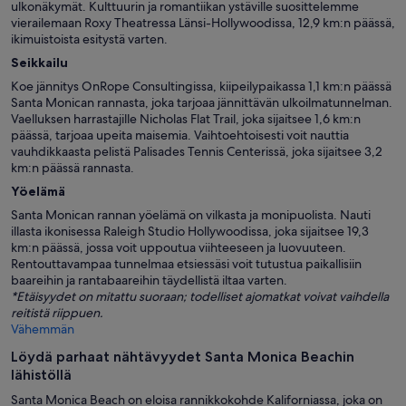
ulkonäkymät. Kulttuurin ja romantiikan ystäville suosittelemme
vierailemaan Roxy Theatressa Länsi-Hollywoodissa, 12,9 km:n päässä,
ikimuistoista esitystä varten.
Seikkailu
Koe jännitys OnRope Consultingissa, kiipeilypaikassa 1,1 km:n päässä
Santa Monican rannasta, joka tarjoaa jännittävän ulkoilmatunnelman.
Vaelluksen harrastajille Nicholas Flat Trail, joka sijaitsee 1,6 km:n
päässä, tarjoaa upeita maisemia. Vaihtoehtoisesti voit nauttia
vauhdikkaasta pelistä Palisades Tennis Centerissä, joka sijaitsee 3,2
km:n päässä rannasta.
Yöelämä
Santa Monican rannan yöelämä on vilkasta ja monipuolista. Nauti
illasta ikonisessa Raleigh Studio Hollywoodissa, joka sijaitsee 19,3
km:n päässä, jossa voit uppoutua viihteeseen ja luovuuteen.
Rentouttavampaa tunnelmaa etsiessäsi voit tutustua paikallisiin
baareihin ja rantabaareihin täydellistä iltaa varten.
*Etäisyydet on mitattu suoraan; todelliset ajomatkat voivat vaihdella
reitistä riippuen.
Vähemmän
Löydä parhaat nähtävyydet Santa Monica Beachin
lähistöllä
Santa Monica Beach on eloisa rannikkokohde Kaliforniassa, joka on