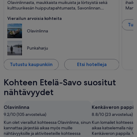
Järvet, Linna ja Saaret
Kilpar
Olavinlinnasta, maukkaista muikuista ja lörtsyistä sekä
ihaile
kulttuurikesän huipputapahtumasta, Savonlinnan
Manne
oopperajuhlista.
Vierailun arvoisia kohteita
Tut
Olavinlinna
Punkaharju
Tutustu kaupunkiin
Etsi hotelleja
Kohteen Etelä-Savo suositut
nähtävyydet
Olavinlinna
Kenkäveron pappil
9.2/10 (105 arvostelua)
8.8/10 (23 arvostelua)
Kun olet vieraillut kohteessa Olavinlinna, sinun
Kun lomailet kohteessa M
kannattaa järjestää aikaa myös muille
aikaa katselemalla näytt
nähtävyyksille ja aktiviteeteille kohteessa
Kenkäveron pappila. Va