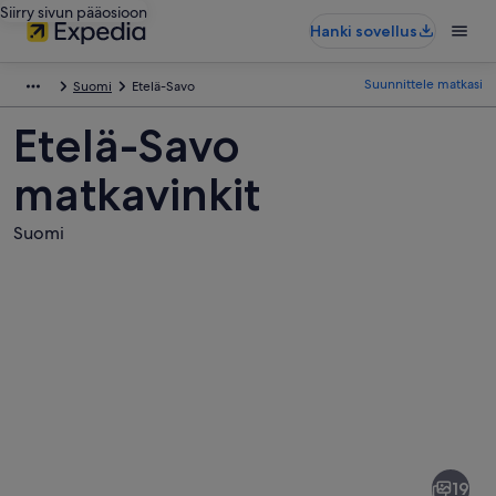
Siirry sivun pääosioon
Hanki sovellus
Suunnittele matkasi
Suomi
Etelä-Savo
Etelä-Savo
matkavinkit
Suomi
Kuvia
kohteesta
Etelä-
19