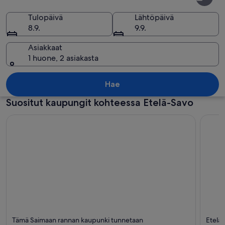
Savo
Tulopäivä
Lähtöpäivä
8.9.
9.9.
Asiakkaat
1 huone, 2 asiakasta
Keskiaikainen linna sijaitsee järven kes
Hae
Suositut kaupungit kohteessa Etelä-Savo
Savonlinna
Mikkel
Tämä Saimaan rannan kaupunki tunnetaan
Etelä