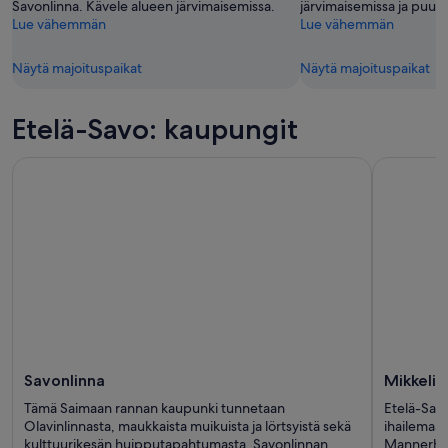
Savonlinna. Kävele alueen järvimaisemissa.
järvimaisemissa ja puuta
Lue vähemmän
Lue vähemmän
Näytä majoituspaikat
Näytä majoituspaikat
Etelä-Savo: kaupungit
Savonlinna
Mikkeli
Tämä Saimaan rannan kaupunki tunnetaan
Etelä-Sav
Olavinlinnasta, maukkaista muikuista ja lörtsyistä sekä
ihailemaan
kulttuurikesän huipputapahtumasta, Savonlinnan
Mannerhei