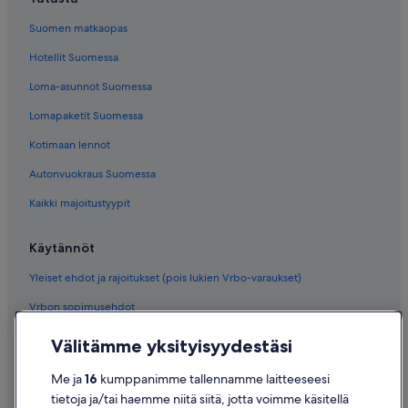
Suomen matkaopas
Hotellit Suomessa
Loma-asunnot Suomessa
Lomapaketit Suomessa
Kotimaan lennot
Autonvuokraus Suomessa
Kaikki majoitustyypit
Käytännöt
Yleiset ehdot ja rajoitukset (pois lukien Vrbo-varaukset)
Vrbon sopimusehdot
Saavutettavuus
Välitämme yksityisyydestäsi
Tietosuoja
Me ja
16
kumppanimme tallennamme laitteeseesi
Evästeet
tietoja ja/tai haemme niitä siitä, jotta voimme käsitellä