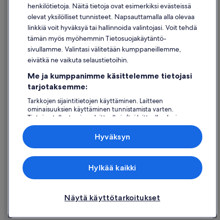
henkilötietoja. Näitä tietoja ovat esimerkiksi evästeissä
Käyttöehdot
olevat yksilölliset tunnisteet. Napsauttamalla alla olevaa
Oikeudelliset tiedot / ota meihin yhteyttä
linkkiä voit hyväksyä tai hallinnoida valintojasi. Voit tehdä
tämän myös myöhemmin Tietosuojakäytäntö-
Sisältövaatimukset ja ilmoituksen tekeminen sisällöstä
sivullamme. Valintasi välitetään kumppaneillemme,
eivätkä ne vaikuta selaustietoihin.
Tuki
Me ja kumppanimme käsittelemme tietojasi
Ota yhteyttä
tarjotaksemme:
Varauksen muuttaminen tai peruuttaminen
Tarkkojen sijaintitietojen käyttäminen. Laitteen
ominaisuuksien käyttäminen tunnistamista varten.
Hyvityksen hakeminen ja aikarajat
Tietojen tallentaminen laitteelle ja/tai laitteella olevien
tietojen käyttö. Kohdennettu mainonta ja personoitu
Varaa lento lentoyhtiön hyvityskupongeilla
sisältö, mainonnan ja sisällön mittaus, yleisötutkimus ja
Hyväksyn
palvelujen kehittäminen.
Kansainväliset matka-asiakirjat
Kumppanien (toimittajien) luettelo
Expedia Inc. ei ole vastuussa ulkoisten sivustojen sisällöstä.
Hylkää kaikki
© 2026 Expedia, Inc., Expedia Groupin yritys. Kaikki oikeudet
pidätetään. Expedia ja Expedia-logo ovat Expedia, Inc.:n tavaramerkkejä
tai rekisteröityjä tavaramerkkejä.
Näytä käyttötarkoitukset