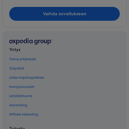
Aamiaismajoitukset – Savonranta
Huvilat – Savonranta
Vaihda sovellukseen
Majatalot – Savonranta
Yksityiset loma-asunnot – Savonranta
Yritys
Tietoa yrityksestä
Työpaikat
Listaa majoituspaikkasi
Kumppanuudet
Lehdistöhuone
Advertising
Affiliate Marketing
Tutustu