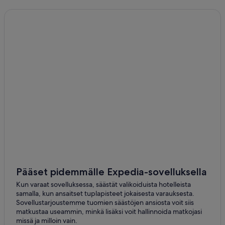
Hotellit – Ahvionniemi
Kylpylähotellit kohteessa Anttola
Independent – Hotellit – Juva
Hotellit – Kallislahti
Sokos – Hotellit – Kangasniemi
Kylpylähotellit kohteessa Kerimäki
Aamiaismajoitukset – Kulennoinen
Hotasa – Hotellit – Mikkeli
Hotellit – Narila
Hotellit – Nuolniemi
Halvat hotellit kohteessa Oravi
Hotellit ilmastoinnilla kohteessa Oravi
Pääset pidemmälle Expedia-sovelluksella
Kylpylähotellit kohteessa Oravi
Kun varaat sovelluksessa, säästät valikoiduista hotelleista
samalla, kun ansaitset tuplapisteet jokaisesta varauksesta.
Hotellit – Oravi
Sovellustarjoustemme tuomien säästöjen ansiosta voit siis
matkustaa useammin, minkä lisäksi voit hallinnoida matkojasi
Sokos – Hotellit – Savonlinna
missä ja milloin vain.