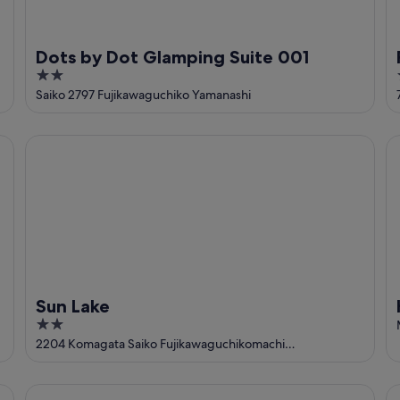
Dots by Dot Glamping Suite 001
2
out
Saiko 2797 Fujikawaguchiko Yamanashi
of
5
Sun Lake
Hi
Sun Lake
2
out
2204 Komagata Saiko Fujikawaguchikomachi
Fujikawaguchiko Yamanashi Prefecture
of
5
SANU 2nd Home-Kawaguchiko 2nd
Ma