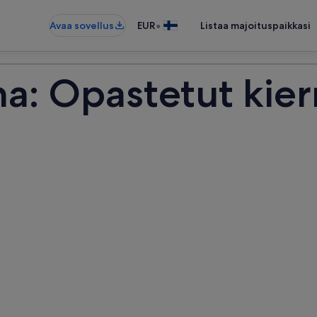
•
Avaa sovellus
EUR
Listaa majoituspaikkasi
a: Opastetut kier