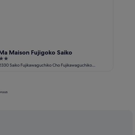
Ma Maison Fujigoko Saiko
2
out
2330 Saiko Fujikawaguchiko Cho Fujikawaguchiko
Yamanashi Prefecture
of
5
avuus