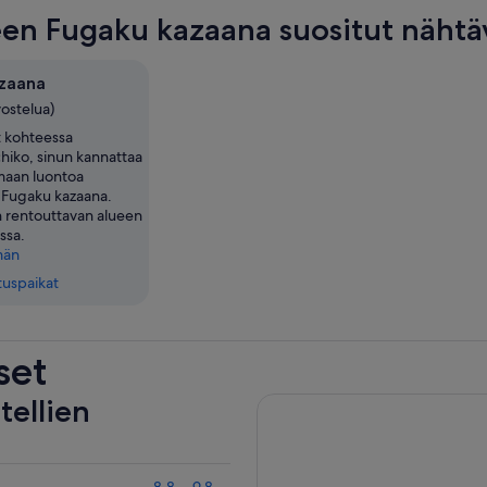
en Fugaku kazaana suositut nähtä
zaana
vostelua)
t kohteessa
hiko, sinun kannattaa
imaan luontoa
Fugaku kazaana.
n rentouttavan alueen
ssa.
män
tuspaikat
set
tellien