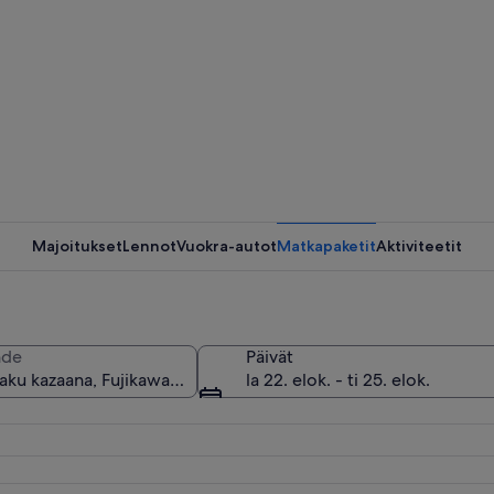
Metsäinen
Majoitukset
Lennot
Vuokra-autot
Matkapaketit
Aktiviteetit
Luola, jo
hde
Päivät
la 22. elok. - ti 25. elok.
omattavia jäämuodostelmia ja tippukiviä.