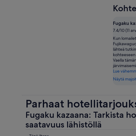
Kohte
Fugaku ka
7.4/10 (11 ar
Kun lomaile
Fujikawaguc
lähteä tutk
kohteeseen 
Vaella tämä
järvimaisemi
Lue vähem
Näytä majoi
Parhaat hotellitarjouk
Fugaku kazaana: Tarkista ho
saatavuus lähistöllä