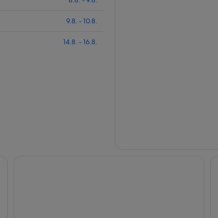
8.8. - 9.8.
9.8. - 10.8.
14.8. - 16.8.
Dots by Dot Glamping Suite 001
Fu