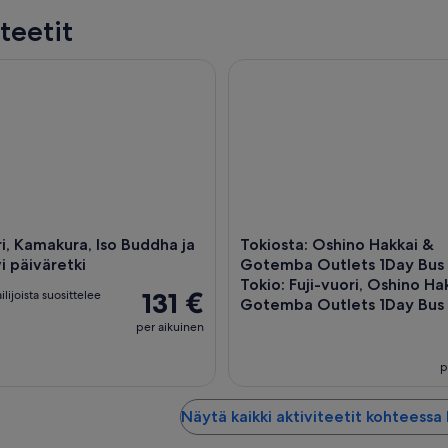
teetit
 Kamakura, Iso Buddha ja Ashi-järvi päiväretki
Tokiosta: Oshino Hakkai & Got
ri, Kamakura, Iso Buddha ja
Tokiosta: Oshino Hakkai &
i päiväretki
Gotemba Outlets 1Day Bus 
Tokio: Fuji-vuori, Oshino Ha
131 €
lijoista suosittelee
Gotemba Outlets 1Day Bus
per aikuinen
p
Näytä kaikki aktiviteetit kohteessa