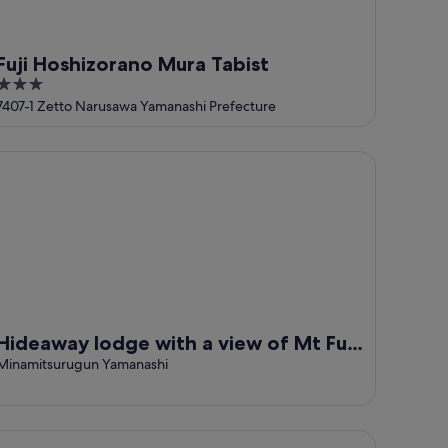
Fuji Hoshizorano Mura Tabist
3
out
7407-1 Zetto Narusawa Yamanashi Prefecture
of
5
deaway lodge with a view of Mt Fuji Near Lake Saiko BBQ Cor
Hideaway lodge with a view of Mt Fuji
Near Lake Saiko BBQ Corporate
Minamitsurugun Yamanashi
training / Minamitsurugun Yamanashi
 Maison Fujigoko Saiko