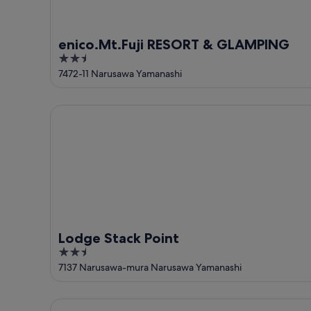
enico.Mt.Fuji RESORT & GLAMPING
2.5
out
7472-11 Narusawa Yamanashi
of
5
Lodge Stack Point
Lodge Stack Point
2.5
out
7137 Narusawa-mura Narusawa Yamanashi
of
5
Shoji Lake Hotel