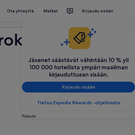
Ota yhteyttä
Matkat
Kirjaudu sisään
Suunnittele matkasi
rokset ja
Jäsenet säästävät vähintään 10 % yli
100 000 hotellista ympäri maailman
kirjauduttuaan sisään.
Kirjaudu sisään
Tietoa Expedia Rewards -ohjelmasta
Palaute