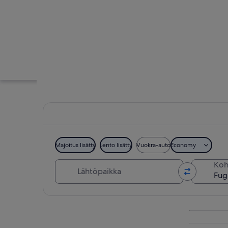
Majoitus lisätty
Lento lisätty
Vuokra-auto
Economy
Lähtöpaikka
Ko
Luola, jossa on hu
Tarkastele karttaa