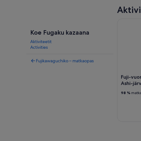
Aktivi
Fuji-vuori,
Koe Fugaku kazaana
Aktiviteetit
Activities
Fujikawaguchiko – matkaopas
Fuji-vuo
Ashi-järv
98 %
matkai