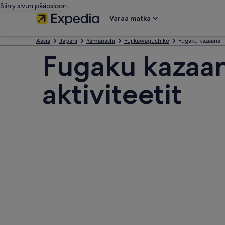
Siirry sivun pääosioon
Varaa matka
Aasia
Japani
Yamanashi
Fujikawaguchiko
Fugaku kazaana
Fugaku kazaan
aktiviteetit