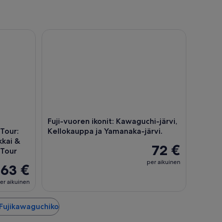
emba Outlets 1Day Bus Tour: Tokio: Fuji-vuori, Oshino Hakka
Fuji-vuoren ikonit: Kawaguchi-järvi, Kellokauppa ja
Fuji-vuoren ikonit: Kawaguchi-järvi,
Tour:
Kellokauppa ja Yamanaka-järvi.
kkai &
72 €
 Tour
per aikuinen
63 €
er aikuinen
 Fujikawaguchiko