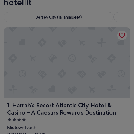
hotellit
Jersey City (ja lähialueet)
Harrah’s Resort Atlantic City Hotel & Casino – A Caesars Re
Harrah’s Resort Atlantic City Hotel & Casino – A Caesars R
1. Harrah’s Resort Atlantic City Hotel &
Casino – A Caesars Rewards Destination
4.0
tähden
Midtown North
majoituspaikka
7.8