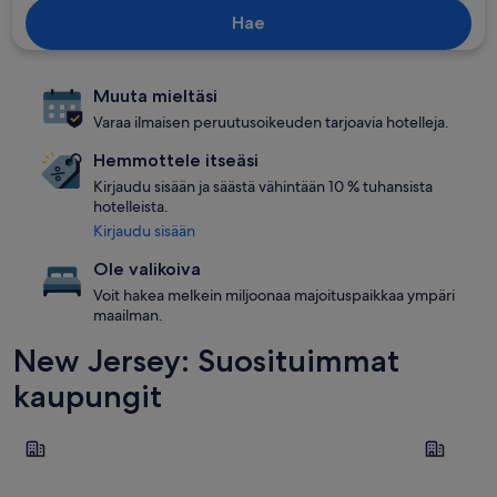
Hae
Muuta mieltäsi
Varaa ilmaisen peruutusoikeuden tarjoavia hotelleja.
Hemmottele itseäsi
Kirjaudu sisään ja säästä vähintään 10 % tuhansista
hotelleista.
Kirjaudu sisään
Ole valikoiva
Voit hakea melkein miljoonaa majoituspaikkaa ympäri
maailman.
New Jersey: Suosituimmat
kaupungit
Atlantic City
Cape May