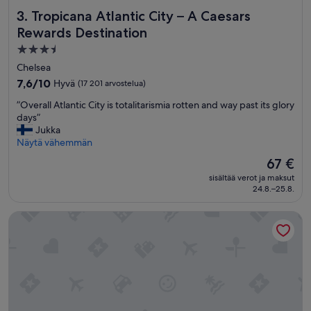
r
Tropicana Atlantic City – A Caesars Rewards Destination
3. Tropicana Atlantic City – A Caesars
e
Rewards Destination
,
t
3.5
h
tähden
Chelsea
e
majoituspaikka
7.6
7,6/10
Hyvä
(17 201 arvostelua)
d
kautta
i
”
”Overall Atlantic City is totalitarismia rotten and way past its glory
10,
f
O
days”
Hyvä,
f
v
Jukka
(17 201
e
e
Näytä vähemmän
arvostelua)
r
r
Hinta
e
67 €
a
on
n
sisältää verot ja maksut
l
67 €
t
24.8.–25.8.
l
e
A
a
Showboat Hotel Atlantic City
t
t
l
e
a
r
n
i
t
e
i
s
c
.
C