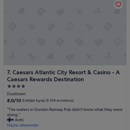
s
r
t
u
o
d
o
e
f
s
f
t
e
I
r
h
i
a
t
v
s
e
h
e
o
n
u
c
Caesars Atlantic City Resort & Casino - A Caesars Rewards
7. Caesars Atlantic City Resort & Casino - A
l
o
Caesars Rewards Destination
d
u
b
n
4.0
e
t
tähden
Ducktown
a
e
majoituspaikka
8.0
8,0/10
Erittäin hyvä
(5 338 arvostelua)
b
r
kautta
l
e
”
”The waiters in Gordon Ramsay Pub didn't know what they were
10,
e
d
T
doing.”
Erittäin
t
a
h
Antti
hyvä,
o
n
e
Näytä vähemmän
(5 338
h
y