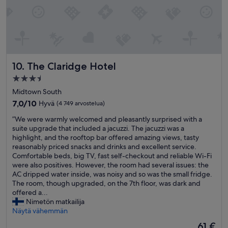
i
h
e
u
n
o
d
n
l
e
y
e
s
s
The Claridge Hotel
10. The Claridge Hotel
t
s
a
a
3.5
f
3
tähden
Midtown South
f
8
majoituspaikka
,
7.0
.
7,0/10
Hyvä
(4 749 arvostelua)
e
kautta
k
”
”We were warmly welcomed and pleasantly surprised with a
x
10,
e
W
suite upgrade that included a jacuzzi. The jacuzzi was a
c
Hyvä,
r
e
highlight, and the rooftop bar offered amazing views, tasty
e
(4 749
r
w
reasonably priced snacks and drinks and excellent service.
l
arvostelua)
o
e
Comfortable beds, big TV, fast self-checkout and reliable Wi-Fi
l
k
r
were also positives. However, the room had several issues: the
e
s
e
AC dripped water inside, was noisy and so was the small fridge.
n
e
w
The room, though upgraded, on the 7th floor, was dark and
t
s
a
offered a...
l
s
r
Nimetön matkailija
o
a
m
Näytä vähemmän
c
.
l
a
h
Hinta
61 €