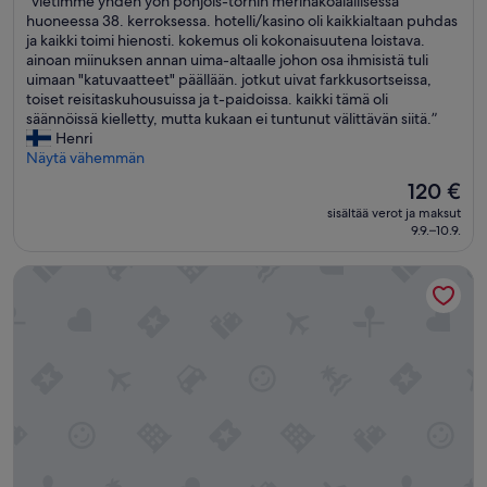
”vietimme yhden yön pohjois-tornin merinäköalallisessa
i
10,
r
v
huoneessa 38. kerroksessa. hotelli/kasino oli kaikkialtaan puhdas
d
Loistava,
e
i
ja kaikki toimi hienosti. kokemus oli kokonaisuutena loistava.
n
(7 593
o
e
ainoan miinuksen annan uima-altaalle johon osa ihmisistä tuli
'
arvostelua)
n
t
uimaan "katuvaatteet" päällään. jotkut uivat farkkusortseissa,
t
e
i
toiset reisitaskuhousuissa ja t-paidoissa. kaikki tämä oli
k
n
m
säännöissä kielletty, mutta kukaan ei tuntunut välittävän siitä.”
n
i
m
Henri
o
g
e
Näytä vähemmän
w
h
y
w
Hinta
120 €
t
h
h
on
a
sisältää verot ja maksut
d
a
120 €
n
9.9.–10.9.
e
t
d
n
t
t
Bally's Atlantic City Hotel & Casino
y
h
h
ö
e
e
n
y
s
p
w
t
o
e
a
h
r
f
j
e
f
o
d
a
i
o
t
s
i
N
-
n
o