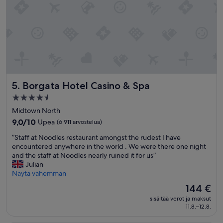
e
o
a
e
r
n
s
u
d
a
d
w
n
e
a
d
a
y
n
n
p
e
d
a
e
h
s
d
Borgata Hotel Casino & Spa
5. Borgata Hotel Casino & Spa
a
t
e
v
i
4.5
d
e
t
tähden
a
Midtown North
a
s
m
majoituspaikka
n
9.0
g
9,0/10
Upea
(6 911 arvostelua)
i
a
kautta
l
c
”
”Staff at Noodles restaurant amongst the rudest I have
t
10,
o
r
S
encountered anywhere in the world . We were there one night
t
Upea,
r
o
t
and the staff at Noodles nearly ruined it for us”
i
(6 911
y
w
a
Julian
t
arvostelua)
d
a
f
Näytä vähemmän
u
a
v
f
d
y
Hinta
144 €
e
a
e
s
on
.
sisältää verot ja maksut
t
”
”
144 €
11.8.–12.8.
I
N
f
o