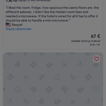
7,8/10
Hyvä
(13 442 arvostelua)
kautta
”
”I liked the room, fridge, how spacious the casino floors are, the
10,
I
different eateries. I didn’t like the hidden room fees and
Hyvä,
l
needed a microwave. If the hotel is wired for all it has to offer it
(13 442
i
should be able to handle a mini microwave.”
arvostelua)
k
Raquel
e
Näytä vähemmän
d
Hinta
67 €
t
on
sisältää verot ja maksut
h
67 €
31.8.–1.9.
e
r
Ocean Casino Resort
o
o
m
,
f
r
i
d
g
e
,
h
o