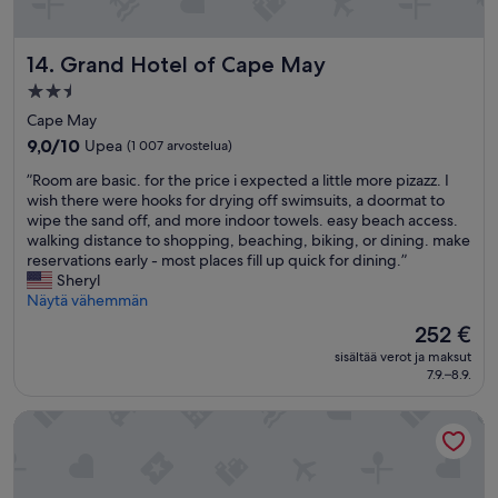
e
o
k
d
o
s
o
f
e
Grand Hotel of Cape May
14. Grand Hotel of Cape May
f
t
n
u
o
2.5
a
p
p
tähden
n
Cape May
d
b
n
majoituspaikka
9.0
9,0/10
Upea
(1 007 arvostelua)
a
a
a
kautta
t
r
n
”
”Room are basic. for the price i expected a little more pizazz. I
10,
i
o
u
R
wish there were hooks for drying off swimsuits, a doormat to
Upea,
n
f
i
o
wipe the sand off, and more indoor towels. easy beach access.
(1 007
g
f
m
o
walking distance to shopping, beaching, biking, or dining. make
arvostelua)
.
e
a
m
reservations early - most places fill up quick for dining.”
T
r
-
a
Sheryl
o
e
a
r
Näytä vähemmän
i
d
l
e
l
a
Hinta
252 €
t
b
e
m
on
a
sisältää verot ja maksut
a
t
a
252 €
a
7.9.–8.9.
s
s
z
l
i
e
i
l
The Cape
c
a
n
e
.
t
g
j
f
s
v
o
o
t
i
h