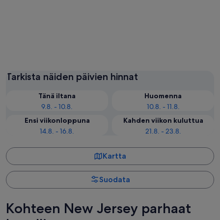
Atlantic City
Cape M
Tarkista näiden päivien hinnat
Tänä iltana
Huomenna
9.8. - 10.8.
10.8. - 11.8.
Ensi viikonloppuna
Kahden viikon kuluttua
14.8. - 16.8.
21.8. - 23.8.
Kartta
Suodata
Kohteen New Jersey parhaat