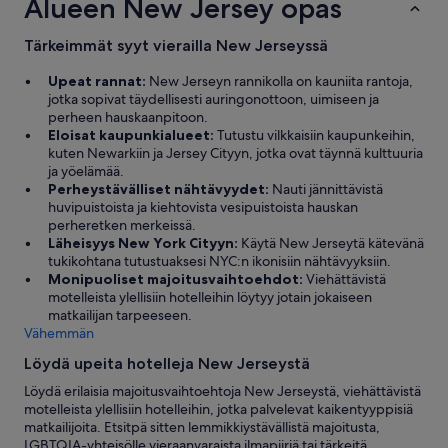
Alueen New Jersey opas
a
d
t
r
s
i
s
o
Tärkeimmät syyt vierailla New Jerseyssä
o
t
w
n
o
a
Upeat rannat:
New Jerseyn rannikolla on kauniita rantoja,
s
h
s
jotka sopivat täydellisesti auringonottoon, uimiseen ja
e
e
t
perheen hauskaanpitoon.
a
l
h
Eloisat kaupunkialueet:
Tutustu vilkkaisiin kaupunkeihin,
r
p
e
kuten Newarkiin ja Jersey Cityyn, jotka ovat täynnä kulttuuria
l
y
s
ja yöelämää.
y
o
m
Perheystävälliset nähtävyydet:
Nauti jännittävistä
-
u
a
huvipuistoista ja kiehtovista vesipuistoista hauskan
m
i
l
perheretken merkeissä.
o
n
l
Läheisyys New York Cityyn:
Käytä New Jerseytä kätevänä
s
a
f
tukikohtana tutustuaksesi NYC:n ikonisiin nähtävyyksiin.
t
n
r
Monipuoliset majoitusvaihtoehdot:
Viehättävistä
p
d
i
motelleista ylellisiin hotelleihin löytyy jotain jokaiseen
l
o
d
matkailijan tarpeeseen.
a
u
g
Vähemmän
c
t
e
e
Löydä upeita hotelleja New Jerseystä
o
.
s
f
T
Löydä erilaisia majoitusvaihtoehtoja New Jerseystä, viehättävistä
f
t
h
motelleista ylellisiin hotelleihin, jotka palvelevat kaikentyyppisiä
i
h
e
matkailijoita. Etsitpä sitten lemmikkiystävällistä majoitusta,
l
e
r
LGBTQIA-yhteisölle vieraanvaraista ilmapiiriä tai tärkeitä