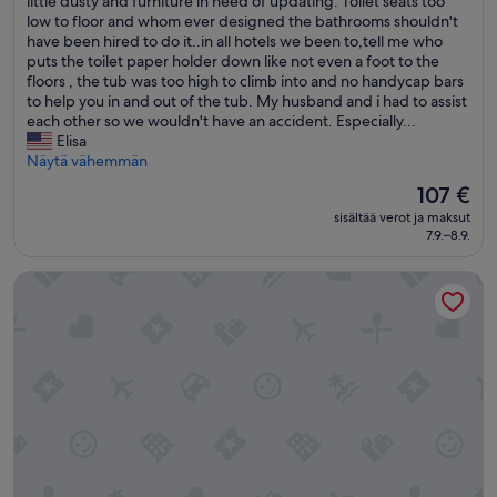
D
little dusty and furniture in need of updating. Toilet seats too
p
Erittäin
t
a
i
low to floor and whom ever designed the bathrooms shouldn't
r
hyvä,
h
a
d
have been hired to do it..in all hotels we been to,tell me who
i
(4 949
,
n
n
puts the toilet paper holder down like not even a foot to the
s
arvostelua)
c
p
o
floors , the tub was too high to climb into and no handycap bars
e
h
u
t
to help you in and out of the tub. My husband and i had to assist
d
e
h
c
each other so we wouldn't have an accident. Especially...
w
c
d
a
Elisa
i
k
a
r
Näytä vähemmän
t
-
s
e
h
o
j
Hinta
107 €
f
a
u
a
on
sisältää verot ja maksut
o
s
t
k
107 €
7.9.–8.9.
r
u
a
a
t
i
u
i
Sheraton Atlantic City Convention Center Hotel
h
t
t
k
e
e
o
k
c
u
m
i
u
p
a
t
r
g
t
o
t
r
e
i
a
a
w
m
i
d
o
i
n
e
r
h
s
t
k
i
i
h
e
e