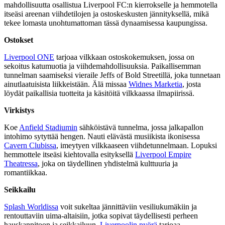
mahdollisuutta osallistua Liverpool FC:n kierrokselle ja hemmotella
itseäsi areenan viihdetilojen ja ostoskeskusten jännityksellä, mikä
tekee lomasta unohtumattoman tässä dynaamisessa kaupungissa.
Ostokset
Liverpool ONE
tarjoaa vilkkaan ostoskokemuksen, jossa on
sekoitus katumuotia ja viihdemahdollisuuksia. Paikallisemman
tunnelman saamiseksi vieraile Jeffs of Bold Streetillä, joka tunnetaan
ainutlaatuisista liikkeistään. Älä missaa
Widnes Marketia
, josta
löydät paikallisia tuotteita ja käsitöitä vilkkaassa ilmapiirissä.
Virkistys
Koe
Anfield Stadiumin
sähköistävä tunnelma, jossa jalkapallon
intohimo sytyttää hengen. Nauti elävästä musiikista ikonisessa
Cavern Clubissa
, imeytyen vilkkaaseen viihdetunnelmaan. Lopuksi
hemmottele itseäsi kiehtovalla esityksellä
Liverpool Empire
Theatressa
, joka on täydellinen yhdistelmä kulttuuria ja
romantiikkaa.
Seikkailu
Splash Worldissa
voit sukeltaa jännittäviin vesiliukumäkiin ja
rentouttaviin uima-altaisiin, jotka sopivat täydellisesti perheen
hauskanpitoon ja seikkailuun.
Liverpoolin pyörä
tarjoaa