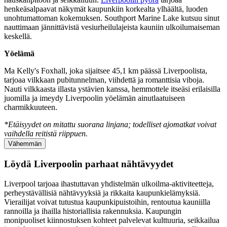
henkeäsalpaavat näkymät kaupunkiin korkealta ylhäältä, luoden
unohtumattoman kokemuksen. Southport Marine Lake kutsuu sinut
nauttimaan jännittävistä vesiurheilulajeista kauniin ulkoilumaiseman
keskellä.
Yöelämä
Ma Kelly's Foxhall, joka sijaitsee 45,1 km päässä Liverpoolista,
tarjoaa vilkkaan pubitunnelman, viihdettä ja romanttisia viboja.
Nauti vilkkaasta illasta ystävien kanssa, hemmottele itseäsi erilaisilla
juomilla ja imeydy Liverpoolin yöelämän ainutlaatuiseen
charmikkuuteen.
*Etäisyydet on mitattu suorana linjana; todelliset ajomatkat voivat
vaihdella reitistä riippuen.
Vähemmän
Löydä Liverpoolin parhaat nähtävyydet
Liverpool tarjoaa ihastuttavan yhdistelmän ulkoilma-aktiviteetteja,
perheystävällisiä nähtävyyksiä ja rikkaita kaupunkielämyksiä.
Vierailijat voivat tutustua kaupunkipuistoihin, rentoutua kauniilla
rannoilla ja ihailla historiallisia rakennuksia. Kaupungin
monipuoliset kiinnostuksen kohteet palvelevat kulttuuria, seikkailua