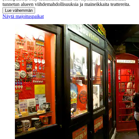
tunnetun alueen viihdemahdollisuuksia ja maineikkaita teattereita.
Lue vähemmän
Näytä majoituspaikat