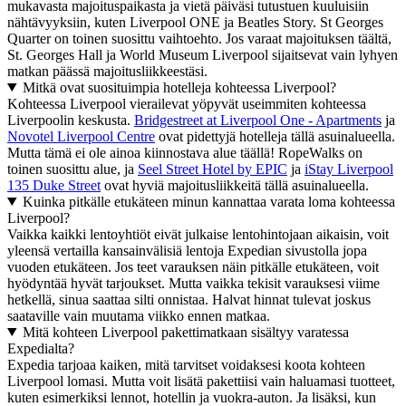
mukavasta majoituspaikasta ja vietä päiväsi tutustuen kuuluisiin
nähtävyyksiin, kuten Liverpool ONE ja Beatles Story. St Georges
Quarter on toinen suosittu vaihtoehto. Jos varaat majoituksen täältä,
St. Georges Hall ja World Museum Liverpool sijaitsevat vain lyhyen
matkan päässä majoitusliikkeestäsi.
Mitkä ovat suosituimpia hotelleja kohteessa Liverpool?
Kohteessa Liverpool vierailevat yöpyvät useimmiten kohteessa
Liverpoolin keskusta.
Bridgestreet at Liverpool One - Apartments
ja
Novotel Liverpool Centre
ovat pidettyjä hotelleja tällä asuinalueella.
Mutta tämä ei ole ainoa kiinnostava alue täällä! RopeWalks on
toinen suosittu alue, ja
Seel Street Hotel by EPIC
ja
iStay Liverpool
135 Duke Street
ovat hyviä majoitusliikkeitä tällä asuinalueella.
Kuinka pitkälle etukäteen minun kannattaa varata loma kohteessa
Liverpool?
Vaikka kaikki lentoyhtiöt eivät julkaise lentohintojaan aikaisin, voit
yleensä vertailla kansainvälisiä lentoja Expedian sivustolla jopa
vuoden etukäteen. Jos teet varauksen näin pitkälle etukäteen, voit
hyödyntää hyvät tarjoukset. Mutta vaikka tekisit varauksesi viime
hetkellä, sinua saattaa silti onnistaa. Halvat hinnat tulevat joskus
saataville vain muutama viikko ennen matkaa.
Mitä kohteen Liverpool pakettimatkaan sisältyy varatessa
Expedialta?
Expedia tarjoaa kaiken, mitä tarvitset voidaksesi koota kohteen
Liverpool lomasi. Mutta voit lisätä pakettiisi vain haluamasi tuotteet,
kuten esimerkiksi lennot, hotellin ja vuokra-auton. Ja lisäksi, kun