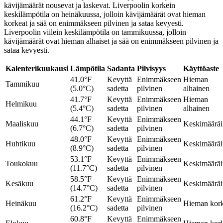
kävijämäärät nousevat ja laskevat. Liverpoolin korkein
keskilämpötila on heinäkuussa, jolloin kävijämäärät ovat hieman
korkeat ja sää on enimmäkseen pilvinen ja sataa kevyesti.
Liverpoolin viilein keskilämpötila on tammikuussa, jolloin
kävijämäärät ovat hieman alhaiset ja sää on enimmäkseen pilvinen ja
sataa kevyesti.
Kalenterikuukausi
Lämpötila
Sadanta
Pilvisyys
Käyttöaste
41.0°F
Kevyttä
Enimmäkseen
Hieman
Tammikuu
(5.0°C)
sadetta
pilvinen
alhainen
41.7°F
Kevyttä
Enimmäkseen
Hieman
Helmikuu
(5.4°C)
sadetta
pilvinen
alhainen
44.1°F
Kevyttä
Enimmäkseen
Maaliskuu
Keskimäärä
(6.7°C)
sadetta
pilvinen
48.0°F
Kevyttä
Enimmäkseen
Huhtikuu
Keskimäärä
(8.9°C)
sadetta
pilvinen
53.1°F
Kevyttä
Enimmäkseen
Toukokuu
Keskimäärä
(11.7°C)
sadetta
pilvinen
58.5°F
Kevyttä
Enimmäkseen
Kesäkuu
Keskimäärä
(14.7°C)
sadetta
pilvinen
61.2°F
Kevyttä
Enimmäkseen
Heinäkuu
Hieman kor
(16.2°C)
sadetta
pilvinen
60.8°F
Kevyttä
Enimmäkseen