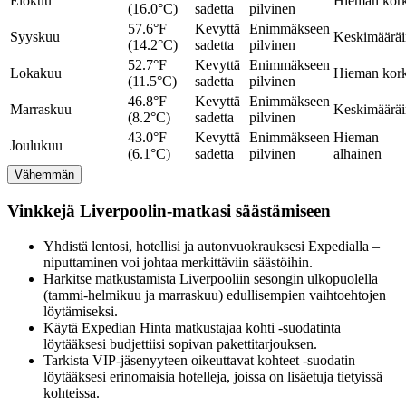
Elokuu
Hieman kor
(16.0°C)
sadetta
pilvinen
57.6°F
Kevyttä
Enimmäkseen
Syyskuu
Keskimäärä
(14.2°C)
sadetta
pilvinen
52.7°F
Kevyttä
Enimmäkseen
Lokakuu
Hieman kor
(11.5°C)
sadetta
pilvinen
46.8°F
Kevyttä
Enimmäkseen
Marraskuu
Keskimäärä
(8.2°C)
sadetta
pilvinen
43.0°F
Kevyttä
Enimmäkseen
Hieman
Joulukuu
(6.1°C)
sadetta
pilvinen
alhainen
Vähemmän
Vinkkejä Liverpoolin-matkasi säästämiseen
Yhdistä lentosi, hotellisi ja autonvuokrauksesi Expedialla –
niputtaminen voi johtaa merkittäviin säästöihin.
Harkitse matkustamista Liverpooliin sesongin ulkopuolella
(tammi-helmikuu ja marraskuu) edullisempien vaihtoehtojen
löytämiseksi.
Käytä Expedian Hinta matkustajaa kohti -suodatinta
löytääksesi budjettiisi sopivan pakettitarjouksen.
Tarkista VIP-jäsenyyteen oikeuttavat kohteet -suodatin
löytääksesi erinomaisia hotelleja, joissa on lisäetuja tietyissä
kohteissa.