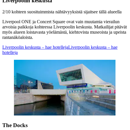
Liverpoolin keskusta
2/10 kohteen suosituimmista nähtävyyksistä sijaitsee tällä alueella
Liverpool ONE ja Concert Square ovat vain muutamia vierailun
arvoisia paikkoja kohteessa Liverpoolin keskusta. Matkailijat pitävät
myös alueen loistavasta yöelämästä, kiehtovista museoista ja upeista
rantanäköaloista.
Liverpoolin keskusta – hae hotelleja
Liverpoolin keskusta – hae
hotelleja
The Docks