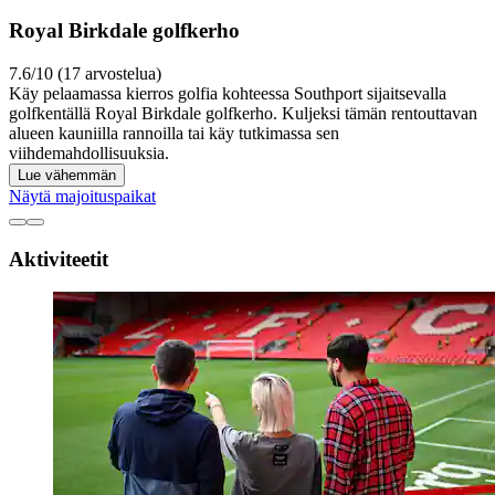
Royal Birkdale golfkerho
7.6/10 (17 arvostelua)
Käy pelaamassa kierros golfia kohteessa Southport sijaitsevalla
golfkentällä Royal Birkdale golfkerho. Kuljeksi tämän rentouttavan
alueen kauniilla rannoilla tai käy tutkimassa sen
viihdemahdollisuuksia.
Lue vähemmän
Näytä majoituspaikat
Aktiviteetit