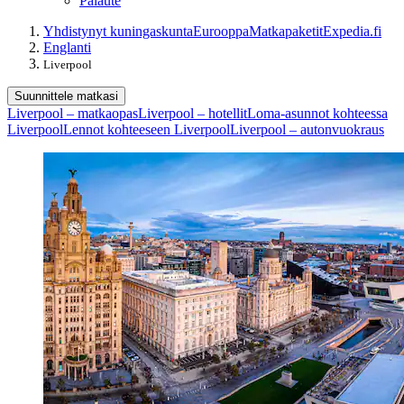
Palaute
Yhdistynyt kuningaskunta
Eurooppa
Matkapaketit
Expedia.fi
Englanti
Liverpool
Suunnittele matkasi
Liverpool – matkaopas
Liverpool – hotellit
Loma-asunnot kohteessa
Liverpool
Lennot kohteeseen Liverpool
Liverpool – autonvuokraus