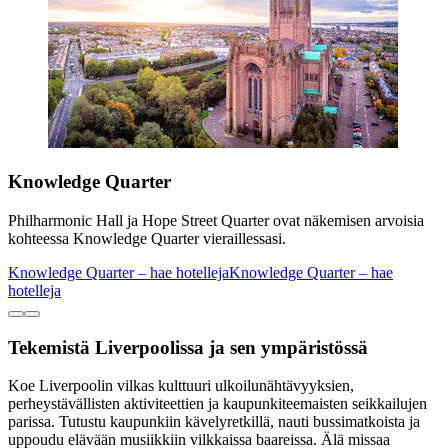
Knowledge Quarter
Philharmonic Hall ja Hope Street Quarter ovat näkemisen arvoisia
kohteessa Knowledge Quarter vieraillessasi.
Knowledge Quarter – hae hotelleja
Knowledge Quarter – hae
hotelleja
Tekemistä Liverpoolissa ja sen ympäristössä
Koe Liverpoolin vilkas kulttuuri ulkoilunähtävyyksien,
perheystävällisten aktiviteettien ja kaupunkiteemaisten seikkailujen
parissa. Tutustu kaupunkiin kävelyretkillä, nauti bussimatkoista ja
uppoudu elävään musiikkiin vilkkaissa baareissa. Älä missaa