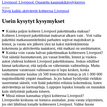
Liverpool: Liverpool: Opastettu kaupunkikävelykierros
Näytä kaikki aktiviteetit kohteessa Liverpool
Usein kysytyt kysymykset
Kuinka paljon kohteen Liverpool pakettimatka maksaa?
Kohteen Liverpool pakettilomat maksavat alkaen vain . Voit valita
pakettiisi matkasuunnitelmiisi parhaiten sopivat majoitukset ja
lennot, ja varata sen jälkeen yksi tai kaksi mielenkiintoista
kokemusta ja aktiviteettia taataksesi, että matkasi on unohtumaton.
Kuinka voin varata halvan pakettimatkan kohteeseen Liverpool?
Voit säästää huomattavasti, jos varaat hotellin, lennot ja vuokra-
auton yhdessä kohteen Liverpool pakettilomana. Joskus edulliset
hinnat tarkoittavat, että tarjolla on vähemmän vaihtoehtoja. Mutta
kauttamme varatessasi valinnanvara ei lopu kesken, koska
valikoimaamme kuuluu yli 500 lentoyhtiön lentoja ja yli 1 000 000
majoitusliikettä ympäri maailman. Ja jos haluat hyödyntää vieläkin
suuremmat säästöt, voit lisätä pakettiisi erilaisia kokemuksia, kuten
aktiviteetteja tai kiertoajeluja. Loppujen lopuksi lomailu on muutakin
kuin siirtymistä paikasta toiseen.
Missä minun kannattaa yöpyä kohteessa Liverpool?
Liverpoolin keskusta on loistava asuinalue, josta varata yöpyminen,
jos olet lähdössä lomalle kohteeseen Liverpool. Valitse huone