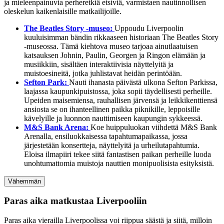
ja mieleenpainuvia perheretkiä etsiviä, varmistaen nautinnollisen
oleskelun kaikenlaisille matkailijoille.
The Beatles Story -museo:
Uppoudu Liverpoolin
kuuluisimman bändin rikkaaseen historiaan The Beatles Story
-museossa. Tämä kiehtova museo tarjoaa ainutlaatuisen
katsauksen Johnin, Paulin, Georgen ja Ringon elämään ja
musiikkiin, sisältäen interaktiivisia näyttelyitä ja
muistoesineitä, jotka juhlistavat heidän perintöään.
Sefton Park:
Nauti ihanasta päivästä ulkona Sefton Parkissa,
laajassa kaupunkipuistossa, joka sopii täydellisesti perheille.
Upeiden maisemiensa, rauhallisen järvensä ja leikkikenttiensä
ansiosta se on ihanteellinen paikka piknikille, leppoisille
kävelyille ja luonnon nauttimiseen kaupungin sykkeessä.
M&S Bank Arena:
Koe huippuluokan viihdettä M&S Bank
Arenalla, ensiluokkaisessa tapahtumapaikassa, jossa
järjestetään konsertteja, näyttelyitä ja urheilutapahtumia.
Eloisa ilmapiiri tekee siitä fantastisen paikan perheille luoda
unohtumattomia muistoja nauttien monipuolisista esityksistä.
Vähemmän
Paras aika matkustaa Liverpooliin
Paras aika vierailla Liverpoolissa voi riippua säästä ja siitä, milloin