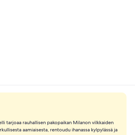
Allergiatest
Majoituspaik
elli tarjoaa rauhallisen pakopaikan Milanon vilkkaiden
rkullisesta aamiaisesta, rentoudu ihanassa kylpylässä ja