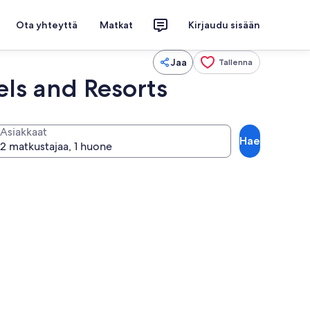
Ota yhteyttä
Matkat
Kirjaudu sisään
Jaa
Tallenna
els and Resorts
Asiakkaat
Hae