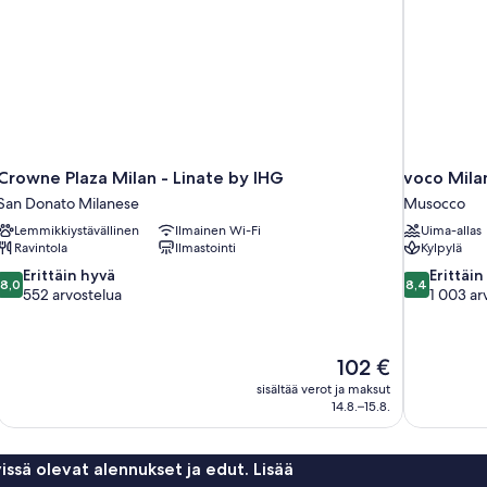
Crowne Plaza Milan - Linate by IHG
voco Milan
San Donato Milanese
Musocco
Lemmikkiystävällinen
Ilmainen Wi-Fi
Uima-allas
Ravintola
Ilmastointi
Kylpylä
8.0
8.4
Erittäin hyvä
Erittäin
8,0
8,4
kautta
kautta
552 arvostelua
1 003 ar
10,
10,
Erittäin
Erittäin
hyvä,
hyvä,
Hinta
102 €
552
1 003
on
sisältää verot ja maksut
arvostelua
arvostelua
102 €
14.8.–15.8.
issä olevat alennukset ja edut. Lisää