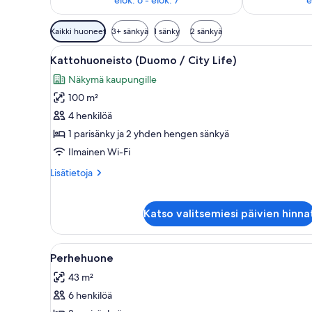
Huoneille
Kaikki huoneet
3+ sänkyä
1 sänky
2 sänkyä
saatavilla
Avaa
Moderni hotellihuone, jossa on 
olevia
9
Kattohuoneisto (Duomo / City Life)
kaikki
suodattimia
Näkymä kaupungille
huonetyypin
100 m²
Kattohuoneisto
(Duomo
4 henkilöä
/
1 parisänky ja 2 yhden hengen sänkyä
City
Ilmainen Wi-Fi
Life)
Lisätietoja
Lisätietoja
kuvat
huoneesta
Kattohuoneisto
(Duomo
Katso valitsemiesi päivien hinna
/
City
Life)
Avaa
Hotellihuone, jossa on suuri sä
4
Perhehuone
kaikki
43 m²
huonetyypin
6 henkilöä
Perhehuone