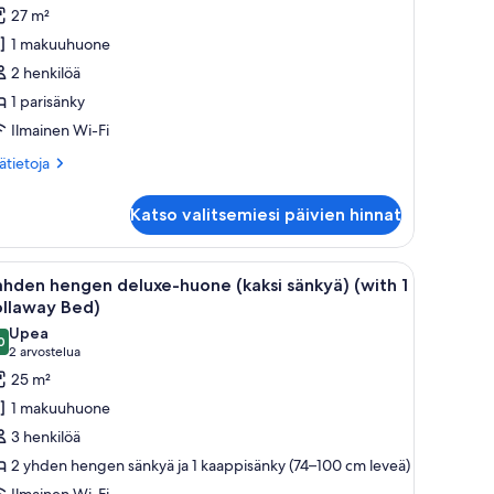
engen
27 m²
remium-
1 makuuhuone
uone,
2 henkilöä
aupunkinäköala
1 parisänky
uvat
Ilmainen Wi-Fi
ätietoja
sätietoja
oneesta
hden
Katso valitsemiesi päivien hinnat
ngen
emium-
one,
n.
öpöytä ja tuoli. Suurista ikkunoista avautuu näkymä kaupunkimaisemaan.
vaa
Hotellihuone, jossa on suuri sänky, työpöytä l
5
upunkinäköala
hden hengen deluxe-huone (kaksi sänkyä) (with 1
ikki
ollaway Bed)
uonetyypin
Upea
0
ahden
9,0 kautta 10
(2
2 arvostelua
engen
arvostelua)
25 m²
eluxe-
1 makuuhuone
uone
3 henkilöä
aksi
2 yhden hengen sänkyä ja 1 kaappisänky (74–100 cm leveä)
änkyä)
Ilmainen Wi-Fi