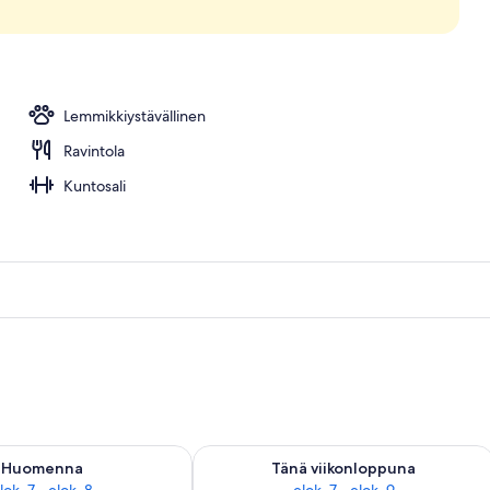
neesta
Lemmikkiystävällinen
Ravintola
Kuntosali
sen saatavuus elok. 7 - elok. 8
Tarkista tämän viikonlopun saatavuus e
Huomenna
Tänä viikonloppuna
lok. 7 - elok. 8
elok. 7 - elok. 9