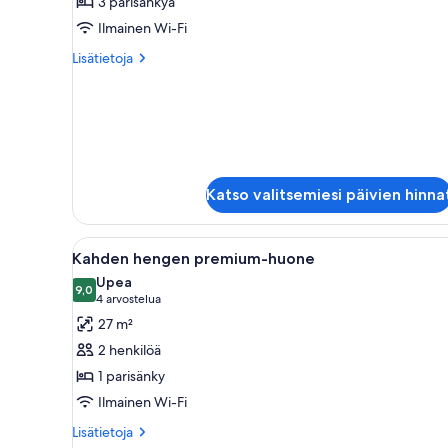
kuvat
3 parisänkyä
Ilmainen Wi-Fi
Lisätietoja
Lisätietoja
huoneesta
Perhehuone
Katso valitsemiesi päivien hinna
Avaa
Hotellihuone, jossa on suuri s
6
Kahden hengen premium-huone
kaikki
Upea
huonetyypin
9,0
9,0 kautta 10
(4
4 arvostelua
Kahden
arvostelua)
27 m²
hengen
2 henkilöä
premium-
1 parisänky
huone
Ilmainen Wi-Fi
kuvat
Lisätietoja
Lisätietoja