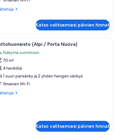
with
ätietoja
sätietoja
oneesta
ollaway
hden
ed)
Katso valitsemiesi päivien hinnat
ngen
uvat
luxe-
one
öpöytä lampun kanssa, tuoli ja penkki.
vaa
Kattoterassi, jossa on ruokailuun katettu pöy
ksi
18
ttohuoneisto (Alpi / Porta Nuova)
nkyä)
ikki
ith
Näkymä vuoristoon
uonetyypin
70 m²
attohuoneisto
llaway
lpi
4 henkilöä
d)
1 suuri parisänky ja 2 yhden hengen sänkyä
orta
Ilmainen Wi-Fi
uova)
ätietoja
sätietoja
uvat
oneesta
ttohuoneisto
pi
rta
ova)
Katso valitsemiesi päivien hinnat