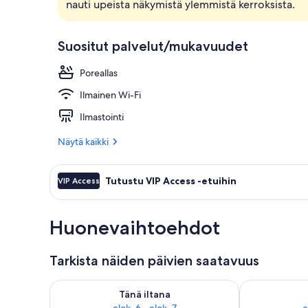
nauti upeista näkymistä ylemmistä kerroksista.
Näkymä huo
Suositut palvelut/mukavuudet
Poreallas
Ilmainen Wi-Fi
Ilmastointi
Näytä kaikki
Tutustu VIP Access -etuihin
VIP Access
Huonevaihtoehdot
Tarkista näiden päivien saatavuus
Tarkista tämän illan saatavuus elok. 6 - elok. 7
Tarkista huomi
Tänä iltana
elok. 6 - elok. 7
e