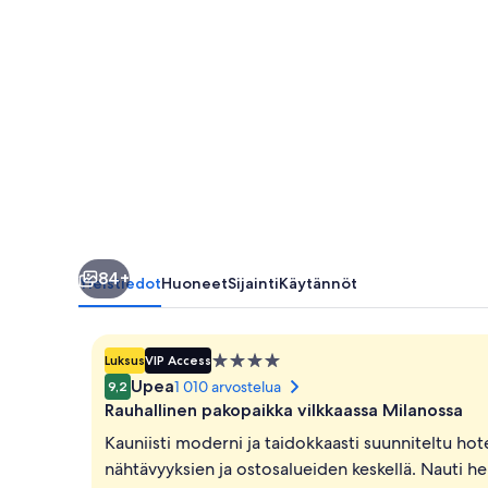
Preferred
Hotels
and
Resorts
valokuvagalleria
84+
Yleistiedot
Huoneet
Sijainti
Käytännöt
4.0
Luksus
VIP Access
tähden
Upea
1 010 arvostelua
9,2
majoituspaikka
Rauhallinen pakopaikka vilkkaassa Milanossa
Kauniisti moderni ja taidokkaasti suunniteltu hot
nähtävyyksien ja ostosalueiden keskellä. Nauti he