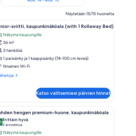
Näytetään 15/15 huonetta
aupungin ylle.
öpöytä tuolilla, matkalaukku ja maljakko täynnä kukkia.
vaa
Moderni hotellihuone, jossa on suuri sänky, 
5
nior-sviitti, kaupunkinäköala (with 1 Rollaway Bed)
ikki
Näkymä kaupungille
uonetyypin
36 m²
unior-
iitti,
3 henkilöä
aupunkinäköala
1 parisänky ja 1 kaappisänky (74–100 cm leveä)
with
Ilmainen Wi-Fi
ätietoja
sätietoja
ollaway
oneesta
ed)
nior-
itti,
uvat
Katso valitsemiesi päivien hinnat
upunkinäköala
ith
yöpöytä lampun kanssa, tuoli ja ikkunasta avautuva näkymä kaupunkiin.
vaa
Hotellihuone, jossa on suuri sänky, työpöytä
5
ahden hengen premium-huone, kaupunkinäköala
llaway
ikki
d)
Erittäin hyvä
uonetyypin
0
8,0 kautta 10
(2
2 arvostelua
ahden
arvostelua)
Näkymä kaupungille