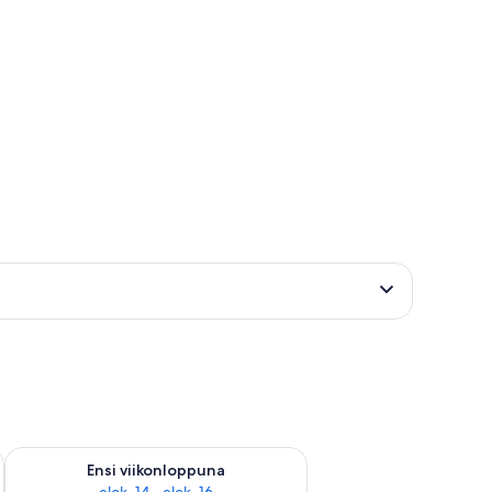
lok. 7 - elok. 9
Tarkista ensi viikonlopun saatavuus elok. 14 - elok. 16
Ensi viikonloppuna
elok. 14 - elok. 16