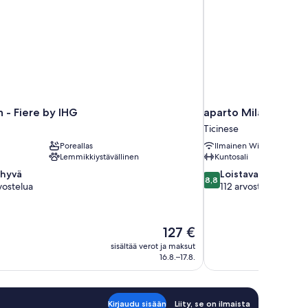
 - Fiere by IHG
aparto Milan Giove
Ticinese
Poreallas
Ilmainen Wi-Fi
Lemmikkiystävällinen
Kuntosali
8.8
 hyvä
Loistava
8,8
kautta
vostelua
112 arvostelua
10,
Loistava,
112
Hinta
127 €
arvostelua
on
sisältää verot ja maksut
127 €
16.8.–17.8.
Kirjaudu sisään
Liity, se on ilmaista