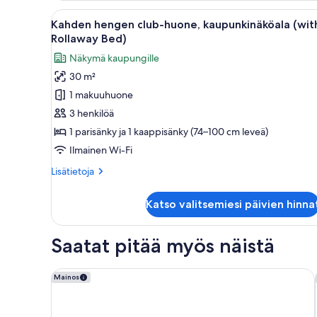
huone,
Avaa
Hotellihuone, jossa on suuri s
5
kaupunkinäköala
Kahden hengen club-huone, kaupunkinäköala (with
kaikki
Rollaway Bed)
huonetyypin
Näkymä kaupungille
Kahden
30 m²
hengen
1 makuuhuone
club-
huone,
3 henkilöä
kaupunkinäköala
1 parisänky ja 1 kaappisänky (74–100 cm leveä)
(with
Ilmainen Wi-Fi
1
Lisätietoja
Lisätietoja
Rollaway
huoneesta
Bed)
Kahden
Katso valitsemiesi päivien hinna
hengen
kuvat
club-
huone,
Saatat pitää myös näistä
kaupunkinäköala
(with
1
DoubleTree by Hilton Milan
Mainos
Rollaway
Bed)