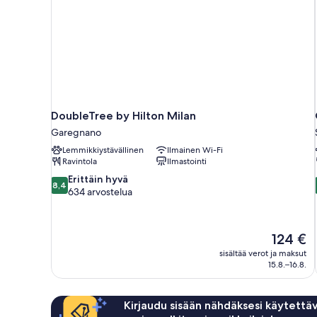
DoubleTree by Hilton Milan
Garegnano
Lemmikkiystävällinen
Ilmainen Wi-Fi
Ravintola
Ilmastointi
8.4
Erittäin hyvä
8,4
kautta
634 arvostelua
10,
Erittäin
hyvä,
Hinta
124 €
634
on
sisältää verot ja maksut
arvostelua
124 €
15.8.–16.8.
Kirjaudu sisään nähdäksesi käytettäv