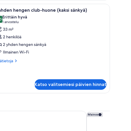
öpöytä lampun kanssa, ikkuna, josta on näkymä rakennukseen, ja verho.
vaa
Moderni hotellihuone, jossa on puinen työpöyt
5
ahden hengen club-huone (kaksi sänkyä)
ikki
Erittäin hyvä
uonetyypin
0
8,0 kautta 10
(1
1 arvostelu
ahden
arvostelu)
33 m²
engen
2 henkilöä
lub-
2 yhden hengen sänkyä
uone
Ilmainen Wi-Fi
aksi
änkyä)
ätietoja
sätietoja
oneesta
uvat
hden
ngen
ub-
Katso valitsemiesi päivien hinnat
one
ksi
nkyä)
 - Fiere by IHG
aparto Milan Gioven
Mainos