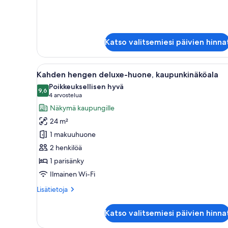
huoneesta
Kahden
hengen
premium-
huone
Katso valitsemiesi päivien hinna
Avaa
Hotellihuone, jossa on suuri sä
6
Kahden hengen deluxe-huone, kaupunkinäköala
kaikki
Poikkeuksellisen hyvä
huonetyypin
9,6
9,6 kautta 10
(4
4 arvostelua
Kahden
arvostelua)
Näkymä kaupungille
hengen
24 m²
deluxe-
1 makuuhuone
huone,
2 henkilöä
kaupunkinäköala
1 parisänky
kuvat
Ilmainen Wi-Fi
Lisätietoja
Lisätietoja
huoneesta
Kahden
Katso valitsemiesi päivien hinna
hengen
deluxe-