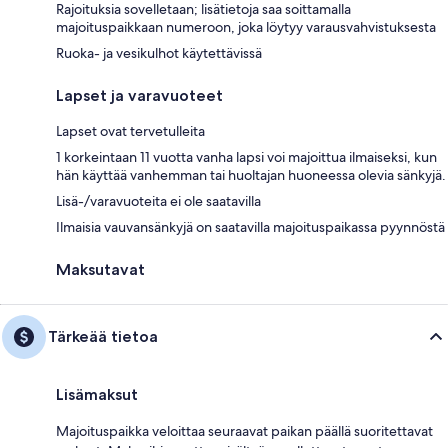
Rajoituksia sovelletaan; lisätietoja saa soittamalla
majoituspaikkaan numeroon, joka löytyy varausvahvistuksesta
Ruoka- ja vesikulhot käytettävissä
Lapset ja varavuoteet
Lapset ovat tervetulleita
1 korkeintaan 11 vuotta vanha lapsi voi majoittua ilmaiseksi, kun
hän käyttää vanhemman tai huoltajan huoneessa olevia sänkyjä.
Lisä-/varavuoteita ei ole saatavilla
Ilmaisia vauvansänkyjä on saatavilla majoituspaikassa pyynnöstä
Maksutavat
Tärkeää tietoa
Lisämaksut
Majoituspaikka veloittaa seuraavat paikan päällä suoritettavat