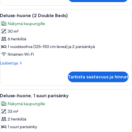
kuvat
1
suuri
Avaa
Hotellihuone, jossa on kaksi sänkyä, suu
7
parisänky,
Deluxe-huone (2 Double Beds)
kaikki
esteetön
Näkymä kaupungille
huonetyypin
30 m²
Deluxe-
huone
6 henkilöä
(2
1 vuodesohva (125–150 cm leveä) ja 2 parisänkyä
Double
Ilmainen Wi-Fi
Beds)
Lisätietoja
Lisätietoja
kuvat
huoneesta
Deluxe-
Tarkista saatavuus ja hinnat
huone
(2
Double
Avaa
Hotellihuone, jossa on sänky, tuoli, yö
7
Beds)
Deluxe-huone, 1 suuri parisänky
kaikki
Näkymä kaupungille
huonetyypin
33 m²
Deluxe-
huone,
2 henkilöä
1
1 suuri parisänky