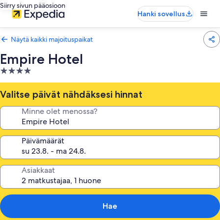
Siirry sivun pääosioon
Hanki sovellus
Näytä kaikki majoituspaikat
Empire Hotel
4.0
tähden
majoituspaikka
Valitse päivät nähdäksesi hinnat
Minne olet menossa?
Päivämäärät
Asiakkaat
Hae