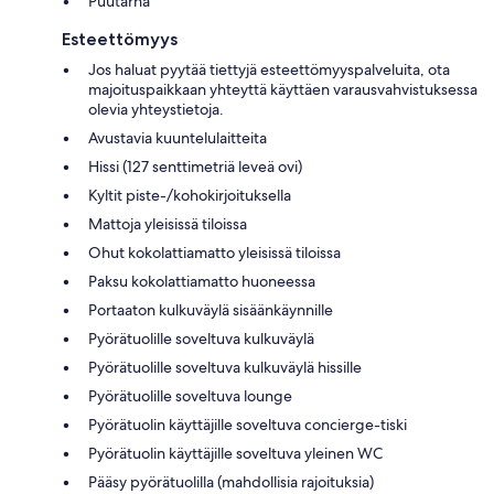
Puutarha
Esteettömyys
Jos haluat pyytää tiettyjä esteettömyyspalveluita, ota
majoituspaikkaan yhteyttä käyttäen varausvahvistuksessa
olevia yhteystietoja.
Avustavia kuuntelulaitteita
Hissi (127 senttimetriä leveä ovi)
Kyltit piste-/kohokirjoituksella
Mattoja yleisissä tiloissa
Ohut kokolattiamatto yleisissä tiloissa
Paksu kokolattiamatto huoneessa
Portaaton kulkuväylä sisäänkäynnille
Pyörätuolille soveltuva kulkuväylä
Pyörätuolille soveltuva kulkuväylä hissille
Pyörätuolille soveltuva lounge
Pyörätuolin käyttäjille soveltuva concierge-tiski
Pyörätuolin käyttäjille soveltuva yleinen WC
Pääsy pyörätuolilla (mahdollisia rajoituksia)