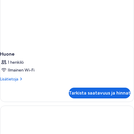
Huone
1 henkilö
Ilmainen Wi-Fi
Lisätietoja
Lisätietoja
huoneesta
Huone
Tarkista saatavuus ja hinnat