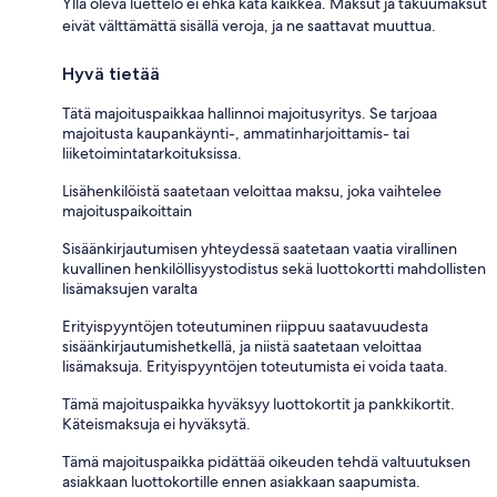
Yllä oleva luettelo ei ehkä kata kaikkea. Maksut ja takuumaksut
eivät välttämättä sisällä veroja, ja ne saattavat muuttua.
Hyvä tietää
Tätä majoituspaikkaa hallinnoi majoitusyritys. Se tarjoaa
majoitusta kaupankäynti-, ammatinharjoittamis- tai
liiketoimintatarkoituksissa.
Lisähenkilöistä saatetaan veloittaa maksu, joka vaihtelee
majoituspaikoittain
Sisäänkirjautumisen yhteydessä saatetaan vaatia virallinen
kuvallinen henkilöllisyystodistus sekä luottokortti mahdollisten
lisämaksujen varalta
Erityispyyntöjen toteutuminen riippuu saatavuudesta
sisäänkirjautumishetkellä, ja niistä saatetaan veloittaa
lisämaksuja. Erityispyyntöjen toteutumista ei voida taata.
Tämä majoituspaikka hyväksyy luottokortit ja pankkikortit.
Käteismaksuja ei hyväksytä.
Tämä majoituspaikka pidättää oikeuden tehdä valtuutuksen
asiakkaan luottokortille ennen asiakkaan saapumista.