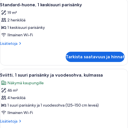
Avaa
Hotellihuone, jossa on sänky, työpöytä 
4
Standard-huone, 1 keskisuuri parisänky
kaikki
19 m²
huonetyypin
2 henkilöä
Standard-
huone,
1 keskisuuri parisänky
1
Ilmainen Wi-Fi
keskisuuri
Lisätietoja
Lisätietoja
parisänky
huoneesta
kuvat
Standard-
Tarkista saatavuus ja hinnat
huone,
1
keskisuuri
Avaa
Hotellihuone, jossa on sänky, työpöytä,
9
parisänky
Sviitti, 1 suuri parisänky ja vuodesohva, kulmassa
kaikki
Näkymä kaupungille
huonetyypin
46 m²
Sviitti,
1
4 henkilöä
suuri
1 suuri parisänky ja 1 vuodesohva (125–150 cm leveä)
parisänky
Ilmainen Wi-Fi
ja
Lisätietoja
Lisätietoja
vuodesohva,
huoneesta