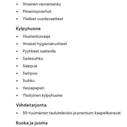
Ilmainen vauvansänky
Pimennysverhot
Ylelliset vuodevaatteet
Kylpyhuone
Hiustenkuivaaja
Ilmaiset hygieniatuotteet
Pyyhkeet saatavilla
Sadesuihku
Saippua
Sampoo
Suihku
Vessapaperi
Yksityinen kylpyhuone
Viihdetarjonta
55–tuumainen taulutelevisio ja premium-kaapelikanavat
Ruoka ja juoma