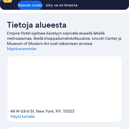
Kirjaudu sisään
Liity, se on ilmaista
Tietoja alueesta
Empire Hotel sijaitsee kävelyyn sopivalla alueella lähellä
metroasemaa, likellä shoppailumahdollisuuksia. Lincoln Center ja
Museum of Modern Art ovat näkemisen arvoisia
kulttuurikohteita, ja muihin alueen huomionarvoisiin
Näytä enemmän
maamerkkeihin kuuluu Columbus Circle ja Times Square. Juilliard
School ja Rockefeller Center ovat kaksi muuta paikkaa, joissa
kannattaa vierailla. Asiakkaat arvostavat erittäin paljon tämän
hotellin keskeistä sijaintia sekä alueen nähtävyyksiä. Se sijaitsee
myös hyvien liikenneyhteyksien varrella: 66th Street – Lincoln
Centerin metroasema löytyy vain kivenheiton päästä ja 59th
Street – Columbus Circlen metroasema 3 minuutin kävelymatkan
päästä.
Vieraile matkaoppaassamme kohteeseen New York
44 W 63rd St, New York, NY, 10023
Näytä kartalla