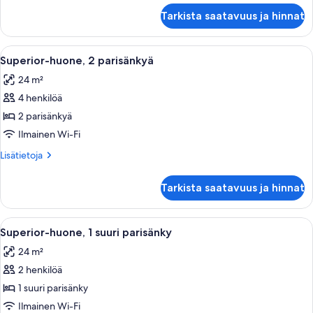
kulmassa
Sviitti,
Tarkista saatavuus ja hinnat
1
kuvat
suuri
parisänky
Avaa
Hotellihuone, jossa on kaksi sänkyä, työ
5
ja
Superior-huone, 2 parisänkyä
kaikki
vuodesohva,
24 m²
kulmassa
huonetyypin
4 henkilöä
Superior-
huone,
2 parisänkyä
2
Ilmainen Wi-Fi
parisänkyä
Lisätietoja
Lisätietoja
kuvat
huoneesta
Superior-
Tarkista saatavuus ja hinnat
huone,
2
parisänkyä
Avaa
Hotellihuone, jossa on suuri sänky, työp
4
Superior-huone, 1 suuri parisänky
kaikki
24 m²
huonetyypin
2 henkilöä
Superior-
huone,
1 suuri parisänky
1
Ilmainen Wi-Fi