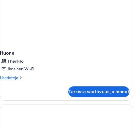
Huone
1 henkilö
Ilmainen Wi-Fi
Lisätietoja
Lisätietoja
huoneesta
Huone
Tarkista saatavuus ja hinnat