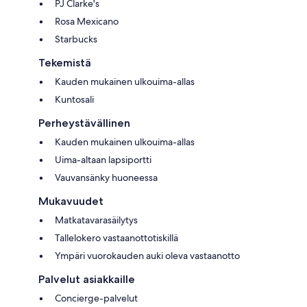
PJ Clarke's
Rosa Mexicano
Starbucks
Tekemistä
Kauden mukainen ulkouima-allas
Kuntosali
Perheystävällinen
Kauden mukainen ulkouima-allas
Uima-altaan lapsiportti
Vauvansänky huoneessa
Mukavuudet
Matkatavarasäilytys
Tallelokero vastaanottotiskillä
Ympäri vuorokauden auki oleva vastaanotto
Palvelut asiakkaille
Concierge-palvelut