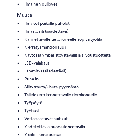
Ilmainen pullovesi
Muuta
Ilmaiset paikallispuhelut
Ilmastointi (säädettävä)
Kannettavalle tietokoneelle sopiva työtila
Kierrätysmahdollisuus
Käytössä ympäristöystävällisiä siivoustuotteita
LED-valaistus
Lämmitys (säädettävä)
Puhelin
Silitysrauta/-lauta pyynnöstä
Tallelokero kannettavalle tietokoneelle
Työpöytä
Työtuoli
Vettä säästävät suihkut
Yhdistettäviä huoneita saatavilla
Yksilöllinen sisustus