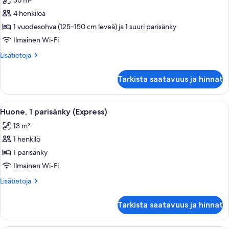
36 m²
Junior-
sviitti
4 henkilöä
(1
1 vuodesohva (125–150 cm leveä) ja 1 suuri parisänky
King
Ilmainen Wi-Fi
Bed)
Lisätietoja
Lisätietoja
kuvat
huoneesta
Junior-
Tarkista saatavuus ja hinnat
sviitti
(1
King
Avaa
Hotellihuone, jossa on suuri sänky, työp
7
Bed)
Huone, 1 parisänky (Express)
kaikki
13 m²
huonetyypin
1 henkilö
Huone,
1
1 parisänky
parisänky
Ilmainen Wi-Fi
(Express)
Lisätietoja
Lisätietoja
kuvat
huoneesta
Huone,
Tarkista saatavuus ja hinnat
1
parisänky
(Express)