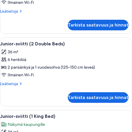
suuri
Ilmainen Wi-Fi
parisänky
Lisätietoja
Lisätietoja
kuvat
huoneesta
Deluxe-
Tarkista saatavuus ja hinnat
huone,
1
suuri
Avaa
Hotellihuone, jossa on sänky, työpöytä, 
5
parisänky
Junior-sviitti (2 Double Beds)
kaikki
36 m²
huonetyypin
6 henkilöä
Junior-
sviitti
2 parisänkyä ja 1 vuodesohva (125–150 cm leveä)
(2
Ilmainen Wi-Fi
Double
Lisätietoja
Lisätietoja
Beds)
huoneesta
kuvat
Junior-
Tarkista saatavuus ja hinnat
sviitti
(2
Double
Avaa
Hotellihuone, jossa on suuri sänky, työ
6
Beds)
Junior-sviitti (1 King Bed)
kaikki
Näkymä kaupungille
huonetyypin