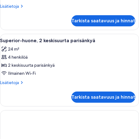
suuri
Lisätietoja
Lisätietoja
parisänky
huoneesta
kuvat
Superior-
Tarkista saatavuus ja hinnat
huone,
1
suuri
Avaa
Hotellihuone, jossa on kaksi sänkyä, suu
7
parisänky
Superior-huone, 2 keskisuurta parisänkyä
kaikki
24 m²
huonetyypin
4 henkilöä
Superior-
huone,
2 keskisuurta parisänkyä
2
Ilmainen Wi-Fi
keskisuurta
Lisätietoja
Lisätietoja
parisänkyä
huoneesta
kuvat
Superior-
Tarkista saatavuus ja hinnat
huone,
2
keskisuurta
parisänkyä