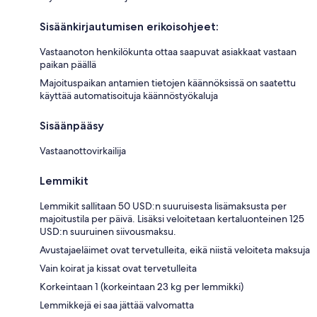
Sisäänkirjautumisen erikoisohjeet:
Vastaanoton henkilökunta ottaa saapuvat asiakkaat vastaan
paikan päällä
Majoituspaikan antamien tietojen käännöksissä on saatettu
käyttää automatisoituja käännöstyökaluja
Sisäänpääsy
Vastaanottovirkailija
Lemmikit
Lemmikit sallitaan 50 USD:n suuruisesta lisämaksusta per
majoitustila per päivä. Lisäksi veloitetaan kertaluonteinen 125
USD:n suuruinen siivousmaksu.
Avustajaeläimet ovat tervetulleita, eikä niistä veloiteta maksuja
Vain koirat ja kissat ovat tervetulleita
Korkeintaan 1 (korkeintaan 23 kg per lemmikki)
Lemmikkejä ei saa jättää valvomatta