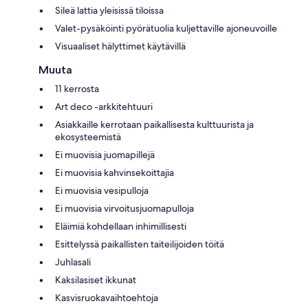
Sileä lattia yleisissä tiloissa
Valet-pysäköinti pyörätuolia kuljettaville ajoneuvoille
Visuaaliset hälyttimet käytävillä
Muuta
11 kerrosta
Art deco -arkkitehtuuri
Asiakkaille kerrotaan paikallisesta kulttuurista ja
ekosysteemistä
Ei muovisia juomapillejä
Ei muovisia kahvinsekoittajia
Ei muovisia vesipulloja
Ei muovisia virvoitusjuomapulloja
Eläimiä kohdellaan inhimillisesti
Esittelyssä paikallisten taiteilijoiden töitä
Juhlasali
Kaksilasiset ikkunat
Kasvisruokavaihtoehtoja