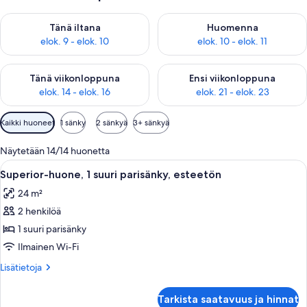
Tarkista tämän illan saatavuus elok. 9 - elok. 10
Tarkista huomisen saatavuus elo
Tänä iltana
Huomenna
elok. 9 - elok. 10
elok. 10 - elok. 11
Tarkista tämän viikonlopun saatavuus elok. 14 - elok. 16
Tarkista ensi viikonlopun saata
Tänä viikonloppuna
Ensi viikonloppuna
elok. 14 - elok. 16
elok. 21 - elok. 23
Huoneille
Kaikki huoneet
1 sänky
2 sänkyä
3+ sänkyä
saatavilla
olevia
Näytetään 14/14 huonetta
suodattimia
Avaa
Hotellihuone, jossa on sänky, tuoli, yö
7
Superior-huone, 1 suuri parisänky, esteetön
kaikki
24 m²
huonetyypin
2 henkilöä
Superior-
huone,
1 suuri parisänky
1
Ilmainen Wi-Fi
suuri
Lisätietoja
Lisätietoja
parisänky,
huoneesta
esteetön
Superior-
Tarkista saatavuus ja hinnat
huone,