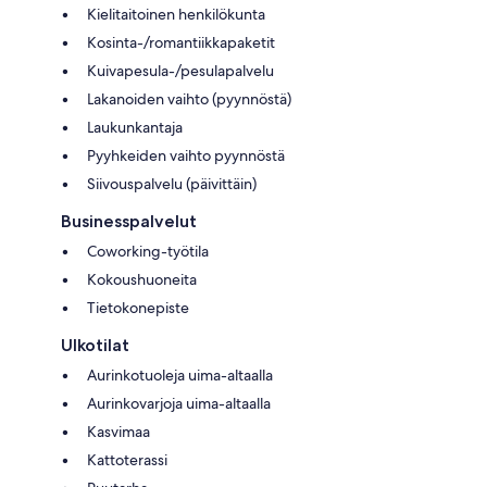
Kielitaitoinen henkilökunta
Kosinta-/romantiikkapaketit
Kuivapesula-/pesulapalvelu
Lakanoiden vaihto (pyynnöstä)
Laukunkantaja
Pyyhkeiden vaihto pyynnöstä
Siivouspalvelu (päivittäin)
Businesspalvelut
Coworking-työtila
Kokoushuoneita
Tietokonepiste
Ulkotilat
Aurinkotuoleja uima-altaalla
Aurinkovarjoja uima-altaalla
Kasvimaa
Kattoterassi