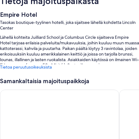
Tietoja majoituspaikasta
Empire Hotel
Tasokas boutique-tyylinen hotelli, joka sijaitsee lähellä kohdetta Lincoln
Center
Lähellä kohteita Juilliard School ja Columbus Circle sijaitseva Empire
Hotel tarjoaa erilaisia palveluita/mukavuuksia, joihin kuuluu muun muassa
kattoterassi, kahvila ja puutarha. Paikan päältä löytyy 3 ravintolaa, joiden
erikoisuuksiin kuuluu amerikkalainen keittiö ja joissa on tarjolla brunssi,
lounas, illallinen ja lasten ruokalista. Asiakkaiden käytössä on ilmainen Wi-
Fi huoneessa (nopeus 50+ Mbit/s). Saatavilla on myös
Tietoa peruutusoikeuksista
kuivapesula-/pesulapalvelut ja baari.
Tämä hotelli tarjoaa myös muita etuja, joita ovat:
Samankaltaisia majoituspaikkoja
Kauden mukainen ulkouima-allas sekä aurinkotuolit ja aurinkovarjot
Park Central Hotel New York
Night H
uima-altaalla
Limusiini- / town car -palvelu, valet-pysäköinti (lisämaksusta) ja
sähköauton latauspiste
Ympäri vuorokauden auki oleva vastaanotto, kasvimaa ja concierge-
palvelut
Hissi, coworking-työtilat ja tallelokero vastaanotossa
Asiakasarvosteluissa suitsutetaan keskeistä sijaintia ja avuliasta