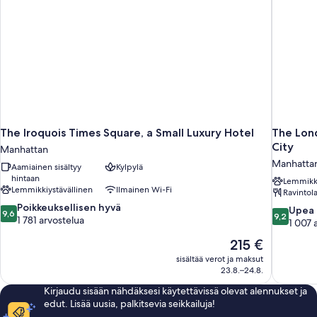
The Iroquois Times Square, a Small Luxury Hotel
The Lond
City
Manhattan
Manhatta
Aamiainen sisältyy
Kylpylä
hintaan
Lemmikki
Lemmikkiystävällinen
Ilmainen Wi-Fi
Ravintol
9.6
Poikkeuksellisen hyvä
9.2
Upea
9,6
9,2
kautta
1 781 arvostelua
kautta
1 007 
10,
10,
Hinta
215 €
Poikkeuksellisen
Upea,
on
hyvä,
sisältää verot ja maksut
1 007
215 €
1 781
23.8.–24.8.
arvostelua
arvostelua
Kirjaudu sisään nähdäksesi käytettävissä olevat alennukset ja
edut. Lisää uusia, palkitsevia seikkailuja!