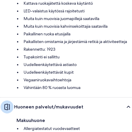
Kattava ruokajätettä koskeva käytäntö
LED-valaistus käytössä rajoitetusti
Muita kuin muovisia juomapillejä saatavilla
Muita kuin muovisia kahvinsekoittajia saatavilla
Paikallinen ruoka etusijalla
Paikallisten omistamia ja järjestämiä retkiä ja aktiviteetteja
Rakennettu: 1923
Tupakointi ei sallittu
Uudelleenkäytettävä astiasto
Uudelleenkäytettävät kupit
Vegaaniruokavaihtoehtoja
Vähintään 80 % ruoasta luomua
Huoneen palvelut/mukavuudet
Makuuhuone
Allergiatestatut vuodevaatteet