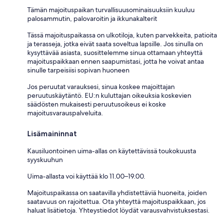
Tämän majoituspaikan turvallisuusominaisuuksiin kuuluu
palosammutin, palovaroitin ja ikkunakalterit
Tässä majoituspaikassa on ulkotiloja, kuten parvekkeita, patioita
ja terasseja, jotka eivät saata soveltua lapsille. Jos sinulla on
kysyttävää asiasta, suosittelemme sinua ottamaan yhteyttä
majoituspaikkaan ennen saapumistasi, jotta he voivat antaa
sinulle tarpeisiisi sopivan huoneen
Jos peruutat varauksesi, sinua koskee majoittajan
peruutuskäytäntö. EU:n kuluttajan oikeuksia koskevien
säädösten mukaisesti peruutusoikeus ei koske
majoitusvarauspalveluita.
Lisämaininnat
Kausiluontoinen uima-allas on käytettävissä toukokuusta
syyskuuhun
Uima-allasta voi käyttää klo 11.00–19.00.
Majoituspaikassa on saatavilla yhdistettäviä huoneita, joiden
saatavuus on rajoitettua. Ota yhteyttä majoituspaikkaan, jos
haluat lisätietoja. Yhteystiedot löydät varausvahvistuksestasi.