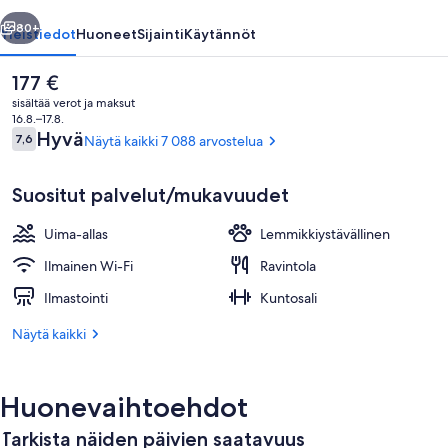
llinen
Seuraava
80+
Yleistiedot
Huoneet
Sijainti
Käytännöt
Nykyinen
177 €
hinta
sisältää verot ja maksut
on
16.8.–17.8.
177 €
Arvostelut
Hyvä
7,6
Näytä kaikki 7 088 arvostelua
7,6 kautta 10.
Suositut palvelut/mukavuudet
Uima-allas
Lemmikkiystävällinen
Aulan oleskelutila
Ilmainen Wi-Fi
Ravintola
Ilmastointi
Kuntosali
Näytä kaikki
Huonevaihtoehdot
Tarkista näiden päivien saatavuus