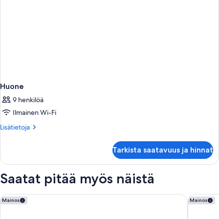
Huone
9 henkilöä
Ilmainen Wi-Fi
Lisätietoja
Lisätietoja
huoneesta
Huone
Tarkista saatavuus ja hinnat
Saatat pitää myös näistä
The Iroquois Times Square, a Small Luxury Hotel
The Lond
Mainos
Mainos