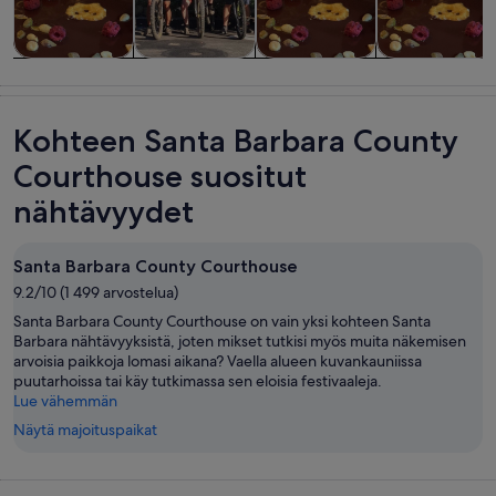
Kiertoajelut ja
Seikkailu ja
Ruoka, juoma
Historia ja
päiväretket
ulkoilu
ja yöelämä
kulttuuri
Kohteen Santa Barbara County
Courthouse suositut
nähtävyydet
Santa Barbara County Courthouse
9.2/10 (1 499 arvostelua)
Santa Barbara County Courthouse on vain yksi kohteen Santa
Barbara nähtävyyksistä, joten mikset tutkisi myös muita näkemisen
arvoisia paikkoja lomasi aikana? Vaella alueen kuvankauniissa
puutarhoissa tai käy tutkimassa sen eloisia festivaaleja.
Lue vähemmän
Näytä majoituspaikat