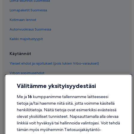
Loma-asunnot Suomessa
Lomapaketit Suomessa
Kotimaan lennot
Autonvuokraus Suomessa
Kaikki majoitustyypit
Käytännöt
Yleiset ehdot ja rajoitukset (pois lukien Vrbo-varaukset)
Vrbon sopimusehdot
Saavutettavuus
Välitämme yksityisyydestäsi
Tietosuoja
Me ja
16
kumppanimme tallennamme laitteeseesi
Evästeet
tietoja ja/tai haemme niitä siitä, jotta voimme käsitellä
henkilötietoja. Näitä tietoja ovat esimerkiksi evästeissä
Käyttöehdot
olevat yksilölliset tunnisteet. Napsauttamalla alla olevaa
Oikeudelliset tiedot / ota meihin yhteyttä
linkkiä voit hyväksyä tai hallinnoida valintojasi. Voit tehdä
tämän myös myöhemmin Tietosuojakäytäntö-
Sisältövaatimukset ja ilmoituksen tekeminen sisällöstä