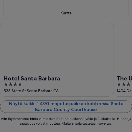
eli
7.8.
-
Kartta
9.8.
Hotel Santa Barbara
The Uph
Hotel Santa Barbara
The 
4
4
out
out
533 State St Santa Barbara CA
1404 De 
of
of
5
5
Näytä kaikki 1 490 majoituspaikkaa kohteessa Santa
Barbara County Courthouse
Alin löytämämme hinta viimeisten 24 tunnin aikana 1 yölle ja 2 aikuiselle. Hinnat ja
saatavuus voivat muuttua. Muita ehtoja saatetaan soveltaa.