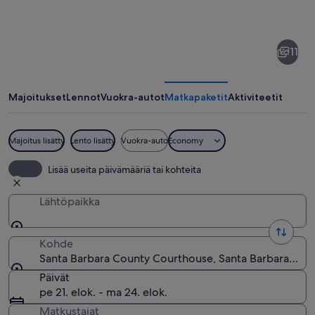
kohteesta
Santa
11
Barbara
County
Courthouse
Majoitukset
Lennot
Vuokra-autot
Matkapaketit
Aktiviteetit
Majoitus lisätty
Lento lisätty
Vuokra-auto
Economy
Historiallinen rakennus, jossa on kello
Lisää useita päivämääriä tai kohteita
Lähtöpaikka
Kohde
Santa Barbara County Courthouse, Santa Barbara, Kalif
Päivät
pe 21. elok. - ma 24. elok.
Matkustajat