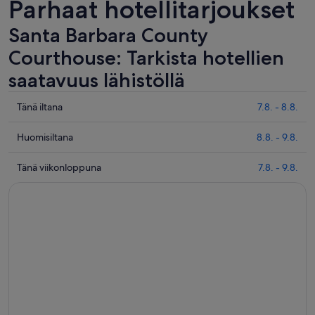
Parhaat hotellitarjoukset
Santa Barbara County
Courthouse: Tarkista hotellien
saatavuus lähistöllä
Tarkista
Tänä iltana
7.8. - 8.8.
hinnat
lähellä
Tarkista
Huomisiltana
8.8. - 9.8.
kohdetta
hinnat
Santa
lähellä
Tarkista
Tänä viikonloppuna
7.8. - 9.8.
Barbara
kohdetta
hinnat
County
Santa
lähellä
Courthouse
Barbara
kohdetta
täksi
County
Santa
illaksi
Courthouse
Barbara
eli
huomisillaksi
County
7.8.
eli
Courthouse
-
8.8.
täksi
8.8.
-
viikonlopuksi
9.8.