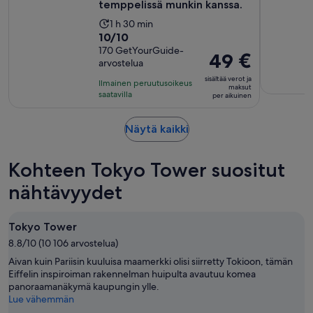
temppelissä munkin kanssa.
Aktiviteetin
1 h 30 min
10.0
10/10
kesto
kautta
170 GetYourGuide-
on
Hinta
49 €
arvostelua
10,
1
on
170
sisältää verot ja
tunti
Ilmainen peruutusoikeus
49 €
maksut
arvostelua
saatavilla
ja
per aikuinen
per
30
aikuinen
minuuttia
Aukeaa
Näytä kaikki
uudelle
välilehdelle
Kohteen Tokyo Tower suositut
nähtävyydet
Tokyo Tower
8.8/10 (10 106 arvostelua)
Aivan kuin Pariisin kuuluisa maamerkki olisi siirretty Tokioon, tämän
Eiffelin inspiroiman rakennelman huipulta avautuu komea
panoraamanäkymä kaupungin ylle.
Lue vähemmän