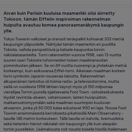
Kiertoajelut ja
Historia ja
Ruoka, juoma
Yksityiset ja
päiväretket
kulttuuri
ja yöelämä
tilauskiertoajel
Aivan kuin Pariisin kuuluisa maamerkki olisi siirretty
Tokioon, tämän Eiffelin inspiroiman rakennelman
huipulta avautuu komea panoraamanäkymä kaupungin
ylle.
Tokyo Towerin valkoiset ja oranssit teräspalkit kohoavat 333 metriä
kaupungin yläpuolelle. Nähtyäsi tämän maamerkin eri puolilta
Tokiota, vaihda perspektiiviä ja katsele kaupunkia tornin
näköalatasanteilta. Torni rakennettiin vuonna 1958, vain 13 vuotta
suuren osan Tokiosta tuhonneiden toisen maailmansodan
pommitusten jälkeen. Se on 69 vuotta nuorempi ja yhdeksän metriä
korkeampi, kuin esikuvansa Eiffel-torni. Aikanaan maailman korkein
torni symboloi Japanin nousevaa taloutta. Rakennelman
alkuperäinen tarkoitus oli toimia radio- ja televisiotornina, mutta
siellä on vuodesta 1958 lähtien käynyt myös yli 150 miljoonaa
vierailijaa.Tornin juurella sijaitsevasta Foot Town -ostoskeskuksesta
löydät ravintola-alueen, vahamuseon, lasten huvipuiston,
matkamuistomyymälän sekä maailman suurimpiin kuuluvan
akvaarion, jonka yli 50 000 kalaa edustavat 900 eri lajia. Nouse Foot
Townin ensimmäisestä kerroksesta pikahissillä Main Observatory -
tasolle 145 metrin korkeuteen. Tällä tasolla on kahvila, livemusiikkia
sekä tietenkin hienot näköalat niin kaupungin ylle kuin alaspäin
tornin juurellekin. Lisämaksusta voit nousta toisella hissillä ihailemaan