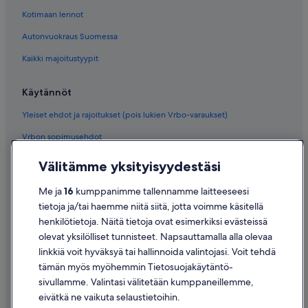
Kotimaan lennot
Autonvuokraus Suomessa
Kaikki majoitustyypit
Käytännöt
Yleiset ehdot ja rajoitukset (pois lukien Vrbo-varaukset)
Vrbon sopimusehdot
Saavutettavuus
Välitämme yksityisyydestäsi
Tietosuoja
Me ja
16
kumppanimme tallennamme laitteeseesi
Evästeet
tietoja ja/tai haemme niitä siitä, jotta voimme käsitellä
henkilötietoja. Näitä tietoja ovat esimerkiksi evästeissä
Käyttöehdot
olevat yksilölliset tunnisteet. Napsauttamalla alla olevaa
Oikeudelliset tiedot / ota meihin yhteyttä
linkkiä voit hyväksyä tai hallinnoida valintojasi. Voit tehdä
tämän myös myöhemmin Tietosuojakäytäntö-
Sisältövaatimukset ja ilmoituksen tekeminen sisällöstä
sivullamme. Valintasi välitetään kumppaneillemme,
eivätkä ne vaikuta selaustietoihin.
Tuki