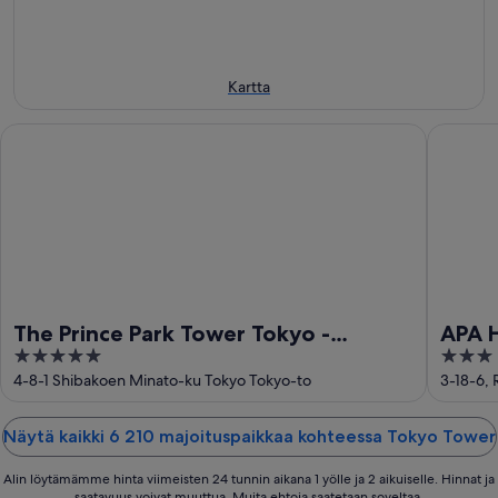
14.8.
-
16.8.
Kartta
The Prince Park Tower Tokyo - Preferred Hotels & Resorts, LV
APA Hote
The Prince Park Tower Tokyo -
APA 
5
3
Preferred Hotels & Resorts, LVX
Ekihi
out
out
4-8-1 Shibakoen Minato-ku Tokyo Tokyo-to
3-18-6,
Collection
of
of
5
5
Näytä kaikki 6 210 majoituspaikkaa kohteessa Tokyo Tower
Alin löytämämme hinta viimeisten 24 tunnin aikana 1 yölle ja 2 aikuiselle. Hinnat ja
saatavuus voivat muuttua. Muita ehtoja saatetaan soveltaa.