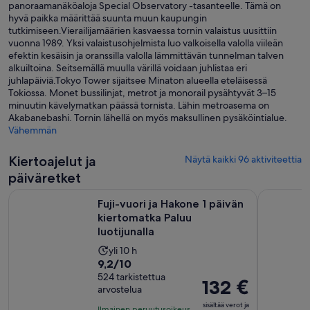
panoraamanäköaloja Special Observatory -tasanteelle. Tämä on
hyvä paikka määrittää suunta muun kaupungin
tutkimiseen.Vierailijamäärien kasvaessa tornin valaistus uusittiin
vuonna 1989. Yksi valaistusohjelmista luo valkoisella valolla viileän
efektin kesäisin ja oranssilla valolla lämmittävän tunnelman talven
alkuiltoina. Seitsemällä muulla värillä voidaan juhlistaa eri
juhlapäiviä.Tokyo Tower sijaitsee Minaton alueella eteläisessä
Tokiossa. Monet bussilinjat, metrot ja monorail pysähtyvät 3–15
minuutin kävelymatkan päässä tornista. Lähin metroasema on
Akabanebashi. Tornin lähellä on myös maksullinen pysäköintialue.
Vähemmän
Kiertoajelut ja
Näytä kaikki 96 aktiviteettia
päiväretket
Au
Fuji-vuori ja Hakone 1 päivän kiertomatka Paluu luotijunalla
Kokopäivän
Fuji-vuori ja Hakone 1 päivän
kiertomatka Paluu
luotijunalla
Aktiviteetin
yli 10 h
9.2
9,2/10
kesto
kautta
524 tarkistettua
on
Hinta
132 €
arvostelua
10,
10
on
524
sisältää verot ja
tuntia
Ilmainen peruutusoikeus