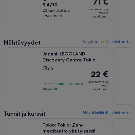
71 €
9.4
9,4/10
kesto
on
sisältää verot ja
kautta
23 tarkistettua
on
71 €
maksut
arvostelua
10,
per aikuinen
2
per
23
tuntia
aikuinen
arvostelua
Nähtävyydet
Näytä kaikki 7 aktiviteettia
Aukeaa uudelle vä
Japani: LEGOLAND Discovery Centre Tokio
NIKKO PAS
Japani: LEGOLAND
Discovery Centre Tokio
Aktiviteetin
2 h
Hinta
22 €
kesto
on
on
sisältää verot ja
Ilmainen peruutusoikeus
22 €
maksut
2
saatavilla
per aikuinen
per
tuntia
aikuinen
Tunnit ja kurssit
Näytä kaikki 5 aktiviteettia
Tokio: Tokio: Zen-meditaatio yksityisessä temppelissä munki
Tokio: Kab
Tokio: Tokio: Zen-
meditaatio yksityisessä