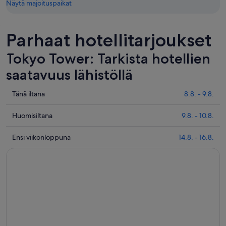
Näytä majoituspaikat
Parhaat hotellitarjoukset
Tokyo Tower: Tarkista hotellien
saatavuus lähistöllä
Tarkista
Tänä iltana
8.8. - 9.8.
hinnat
lähellä
Tarkista
Huomisiltana
9.8. - 10.8.
kohdetta
hinnat
Tokyo
lähellä
Tarkista
Ensi viikonloppuna
14.8. - 16.8.
Tower
kohdetta
hinnat
täksi
Tokyo
lähellä
illaksi
Tower
kohdetta
eli
huomisillaksi
Tokyo
8.8.
eli
Tower
-
9.8.
ensi
9.8.
-
viikonlopuksi
10.8.
eli