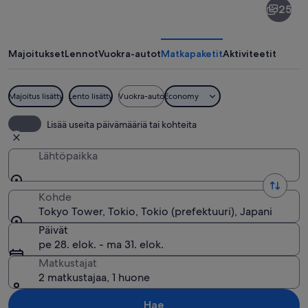
25
Tower
Majoitukset
Lennot
Vuokra-autot
Matkapaketit
Aktiviteetit
Majoitus lisätty
Lento lisätty
Vuokra-auto
Economy
Kaupunkikuva, jossa näkyy selkeästi pun
Lisää useita päivämääriä tai kohteita
Lähtöpaikka
Kohde
Tokyo Tower, Tokio, Tokio (prefektuuri), Japani
Päivät
pe 28. elok. - ma 31. elok.
Matkustajat
2 matkustajaa, 1 huone
Hae