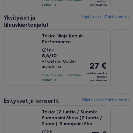
132 €
maksut
arvostelua
saatavilla
per aikuinen
per
aikuinen
Yksityiset ja
Näytä kaikki 17 aktiviteettia
tilauskiertoajelut
Aukeaa uudelle välilehdelle
Tokio: Ninja Kabuki Performance
Tokion käv
Tokio: Ninja Kabuki
Performance
Aktiviteetin
1 pv
8.6
8,6/10
kesto
kautta
97 GetYourGuide-
on
Hinta
27 €
arvostelua
10,
1
on
97
sisältää verot ja
päivä
Ilmainen peruutusoikeus
27 €
maksut
arvostelua
saatavilla
per aikuinen
per
aikuinen
Esitykset ja konsertit
Näytä kaikki 9 aktiviteettia
Tokio: (2 tuntia / Suomi): Sumopaini Show (2 tuntia / Suomi)
Tokio: Sum
Tokio: (2 tuntia / Suomi):
Sumopaini Show (2 tuntia /
Suomi): Sumopaini Sho...
Aktiviteetin
2 h
Hinta