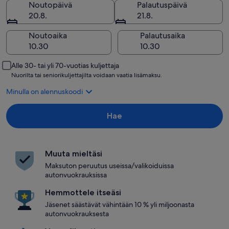
Noutopäivä
Palautuspäivä
20.8.
21.8.
Noutoaika
Palautusaika
Alle 30- tai yli 70-vuotias kuljettaja
Nuorilta tai seniorikuljettajilta voidaan vaatia lisämaksu.
Minulla on alennuskoodi
Hae
Muuta mieltäsi
Maksuton peruutus useissa/valikoiduissa
autonvuokrauksissa
Hemmottele itseäsi
Jäsenet säästävät vähintään 10 % yli miljoonasta
autonvuokrauksesta