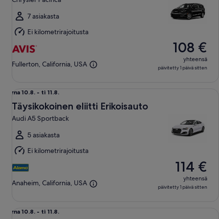
ti
11.8.
7 asiakasta
Ei kilometrirajoitusta
108 €
yhteensä
Fullerton, California, USA
päivitetty 1 päivä sitten
Täysikokoinen eliitti Erikoisauto Audi A5 Sportback
ma
ma 10.8. - ti 11.8.
10.8.
Täysikokoinen eliitti Erikoisauto
viiva
Audi A5 Sportback
ti
11.8.
5 asiakasta
Ei kilometrirajoitusta
114 €
yhteensä
Anaheim, California, USA
päivitetty 1 päivä sitten
Premium-luokan eliitti Katumaasturi Audi Q5
ma
ma 10.8. - ti 11.8.