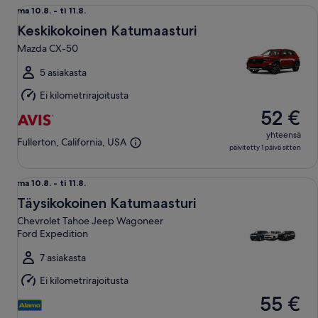
Keskikokoinen Katumaasturi Mazda CX-50
ma
ma 10.8. - ti 11.8.
10.8.
Keskikokoinen Katumaasturi
viiva
Mazda CX-50
ti
11.8.
5 asiakasta
Ei kilometrirajoitusta
52 €
yhteensä
Fullerton, California, USA
päivitetty 1 päivä sitten
Täysikokoinen Katumaasturi Chevrolet Tahoe Jeep Wagonee
ma
ma 10.8. - ti 11.8.
10.8.
Täysikokoinen Katumaasturi
viiva
Chevrolet Tahoe Jeep Wagoneer
ti
Ford Expedition
11.8.
7 asiakasta
Ei kilometrirajoitusta
55 €