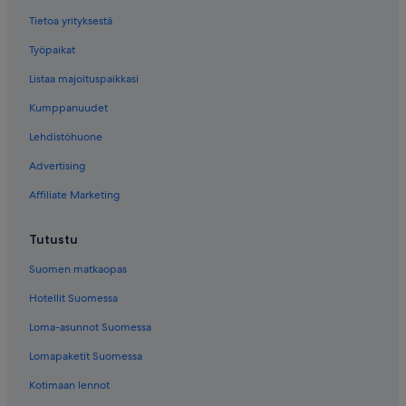
Tietoa yrityksestä
Työpaikat
Listaa majoituspaikkasi
Kumppanuudet
Lehdistöhuone
Advertising
Affiliate Marketing
Tutustu
Suomen matkaopas
Hotellit Suomessa
Loma-asunnot Suomessa
Lomapaketit Suomessa
Kotimaan lennot