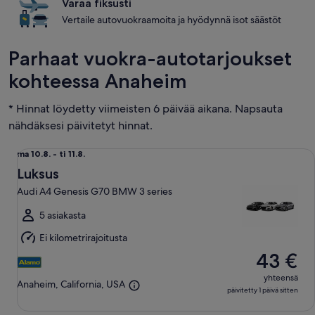
Varaa fiksusti
Vertaile autovuokraamoita ja hyödynnä isot säästöt
Parhaat vuokra-autotarjoukset
kohteessa Anaheim
* Hinnat löydetty viimeisten 6 päivää aikana. Napsauta
nähdäksesi päivitetyt hinnat.
Luksus Audi A4 Genesis G70 BMW 3 series
ma
ma 10.8. - ti 11.8.
10.8.
Luksus
viiva
Audi A4 Genesis G70 BMW 3 series
ti
11.8.
5 asiakasta
Ei kilometrirajoitusta
43 €
yhteensä
Anaheim, California, USA
päivitetty 1 päivä sitten