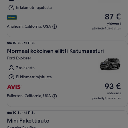
Ei kilometrirajoitusta
87 €
yhteensä
Anaheim, California, USA
päivitetty 1 päivä sitten
Normaalikokoinen eliitti Katumaasturi Ford Explorer
ma
ma 10.8. - ti 11.8.
10.8.
Normaalikokoinen eliitti Katumaasturi
viiva
Ford Explorer
ti
11.8.
7 asiakasta
Ei kilometrirajoitusta
93 €
yhteensä
Fullerton, California, USA
päivitetty 1 päivä sitten
Mini Pakettiauto Chrysler Pacifica
ma
ma 10.8. - ti 11.8.
10.8.
Mini Pakettiauto
viiva
Chrysler Pacifica