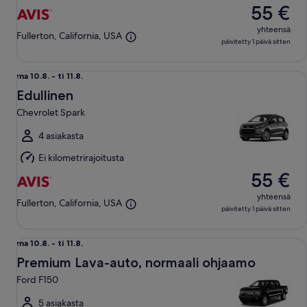
55 €
yhteensä
Fullerton, California, USA
päivitetty 1 päivä sitten
Edullinen Chevrolet Spark
ma
ma 10.8. - ti 11.8.
10.8.
Edullinen
viiva
Chevrolet Spark
ti
11.8.
4 asiakasta
Ei kilometrirajoitusta
55 €
yhteensä
Fullerton, California, USA
päivitetty 1 päivä sitten
Premium Lava-auto, normaali ohjaamo Ford F150
ma
ma 10.8. - ti 11.8.
10.8.
Premium Lava-auto, normaali ohjaamo
viiva
Ford F150
ti
11.8.
5 asiakasta