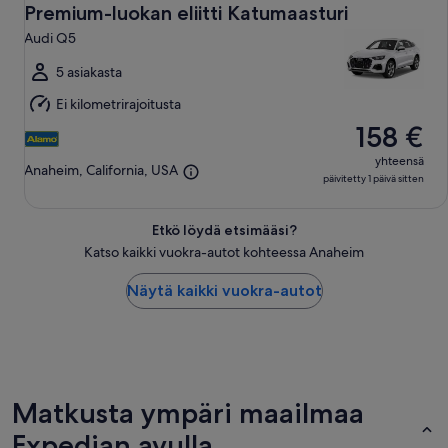
10.8.
Premium-luokan eliitti Katumaasturi
viiva
Audi Q5
ti
11.8.
5 asiakasta
Ei kilometrirajoitusta
158 €
yhteensä
Anaheim, California, USA
päivitetty 1 päivä sitten
Etkö löydä etsimääsi?
Katso kaikki vuokra-autot kohteessa Anaheim
Näytä kaikki vuokra-autot
Matkusta ympäri maailmaa
Expedian avulla