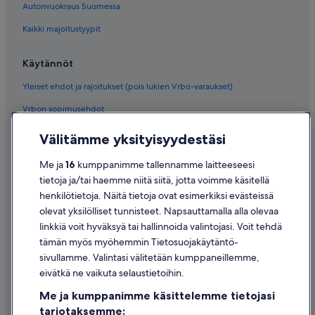
Autonvuokraus Suomessa
Kaikki majoitustyypit
Käytännöt
Yleiset ehdot ja rajoitukset (pois lukien Vrbo-varaukset)
Vrbon sopimusehdot
Saavutettavuus
Välitämme yksityisyydestäsi
Tietosuoja
Me ja
16
kumppanimme tallennamme laitteeseesi
Evästeet
tietoja ja/tai haemme niitä siitä, jotta voimme käsitellä
henkilötietoja. Näitä tietoja ovat esimerkiksi evästeissä
Käyttöehdot
olevat yksilölliset tunnisteet. Napsauttamalla alla olevaa
Oikeudelliset tiedot / ota meihin yhteyttä
linkkiä voit hyväksyä tai hallinnoida valintojasi. Voit tehdä
tämän myös myöhemmin Tietosuojakäytäntö-
Sisältövaatimukset ja ilmoituksen tekeminen sisällöstä
sivullamme. Valintasi välitetään kumppaneillemme,
eivätkä ne vaikuta selaustietoihin.
Tuki
Me ja kumppanimme käsittelemme tietojasi
Ota yhteyttä
tarjotaksemme: