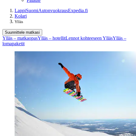
Palaute
Lappi
Suomi
Autonvuokraus
Expedia.fi
Kolari
Ylläs
Suunnittele matkasi
Ylläs – matkaopas
Ylläs – hotellit
Lennot kohteeseen Ylläs
Ylläs –
lomapaketit