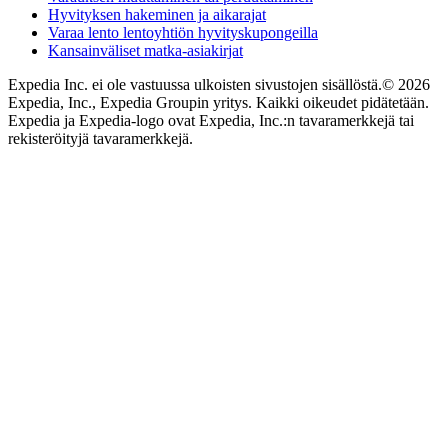
Hyvityksen hakeminen ja aikarajat
Varaa lento lentoyhtiön hyvityskupongeilla
Kansainväliset matka-asiakirjat
Expedia Inc. ei ole vastuussa ulkoisten sivustojen sisällöstä.
© 2026
Expedia, Inc., Expedia Groupin yritys. Kaikki oikeudet pidätetään.
Expedia ja Expedia-logo ovat Expedia, Inc.:n tavaramerkkejä tai
rekisteröityjä tavaramerkkejä.