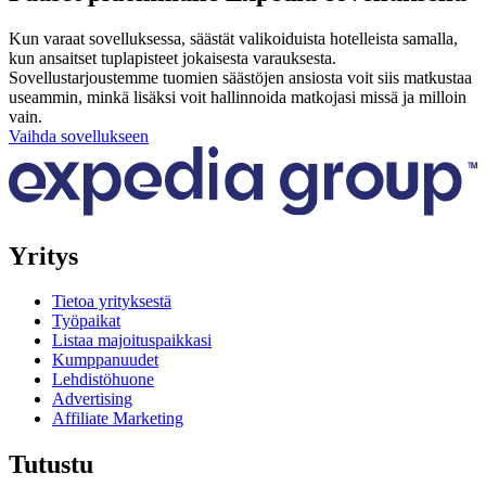
Kun varaat sovelluksessa, säästät valikoiduista hotelleista samalla,
kun ansaitset tuplapisteet jokaisesta varauksesta.
Sovellustarjoustemme tuomien säästöjen ansiosta voit siis matkustaa
useammin, minkä lisäksi voit hallinnoida matkojasi missä ja milloin
vain.
Vaihda sovellukseen
Yritys
Tietoa yrityksestä
Työpaikat
Listaa majoituspaikkasi
Kumppanuudet
Lehdistöhuone
Advertising
Affiliate Marketing
Tutustu