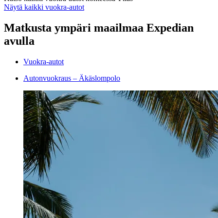
Näytä kaikki vuokra-autot
Matkusta ympäri maailmaa Expedian
avulla
Vuokra-autot
Autonvuokraus – Äkäslompolo