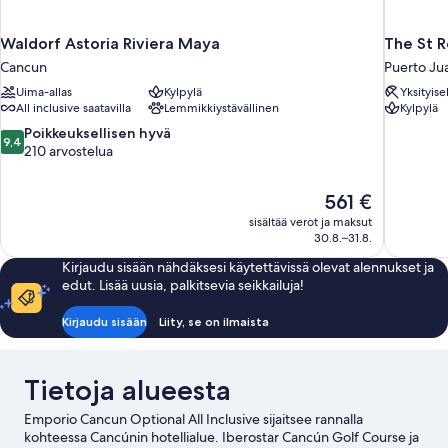
Waldorf Astoria Riviera Maya
The St R
Cancun
Puerto Ju
Uima-allas
Kylpylä
Yksityise
All inclusive saatavilla
Lemmikkiystävällinen
Kylpylä
9.4
Poikkeuksellisen hyvä
9,4
kautta
210 arvostelua
10,
Poikkeuksellisen
Hinta
561 €
hyvä,
on
210
sisältää verot ja maksut
561 €
30.8.–31.8.
arvostelua
Kirjaudu sisään nähdäksesi käytettävissä olevat alennukset ja
edut. Lisää uusia, palkitsevia seikkailuja!
Kirjaudu sisään
Liity, se on ilmaista
Tietoja alueesta
Emporio Cancun Optional All Inclusive sijaitsee rannalla
kohteessa Cancúnin hotellialue. Iberostar Cancún Golf Course ja