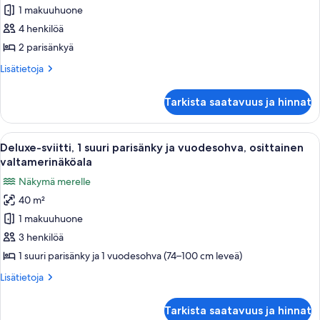
hengen
1 makuuhuone
deluxe-
4 henkilöä
huone,
2 parisänkyä
osittainen
Lisätietoja
Lisätietoja
valtamerinäköala
huoneesta
kuvat
Kahden
Tarkista saatavuus ja hinnat
hengen
deluxe-
huone,
Avaa
Hotellihuone, jossa on sänky, sohva, t
8
osittainen
Deluxe-sviitti, 1 suuri parisänky ja vuodesohva, osittainen
kaikki
valtamerinäköala
valtamerinäköala
huonetyypin
Näkymä merelle
Deluxe-
40 m²
sviitti,
1 makuuhuone
1
suuri
3 henkilöä
parisänky
1 suuri parisänky ja 1 vuodesohva (74–100 cm leveä)
ja
Lisätietoja
Lisätietoja
vuodesohva,
huoneesta
osittainen
Deluxe-
Tarkista saatavuus ja hinnat
sviitti,