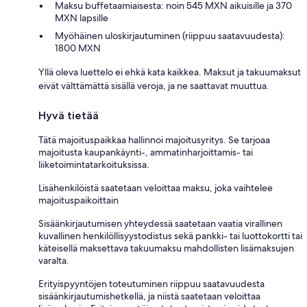
Maksu buffetaamiaisesta: noin 545 MXN aikuisille ja 370
MXN lapsille
Myöhäinen uloskirjautuminen (riippuu saatavuudesta):
1800 MXN
Yllä oleva luettelo ei ehkä kata kaikkea. Maksut ja takuumaksut
eivät välttämättä sisällä veroja, ja ne saattavat muuttua.
Hyvä tietää
Tätä majoituspaikkaa hallinnoi majoitusyritys. Se tarjoaa
majoitusta kaupankäynti-, ammatinharjoittamis- tai
liiketoimintatarkoituksissa.
Lisähenkilöistä saatetaan veloittaa maksu, joka vaihtelee
majoituspaikoittain
Sisäänkirjautumisen yhteydessä saatetaan vaatia virallinen
kuvallinen henkilöllisyystodistus sekä pankki- tai luottokortti tai
käteisellä maksettava takuumaksu mahdollisten lisämaksujen
varalta.
Erityispyyntöjen toteutuminen riippuu saatavuudesta
sisäänkirjautumishetkellä, ja niistä saatetaan veloittaa