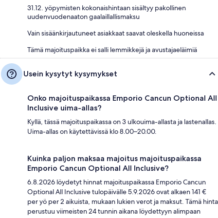
31.12. yöpymisten kokonaishintaan sisältyy pakollinen
uudenvuodenaaton gaalaillallismaksu
Vain sisäänkirjautuneet asiakkaat saavat oleskella huoneissa
Tämä majoituspaikka ei salli lemmikkejä ja avustajaeläimiä
Usein kysytyt kysymykset
Onko majoituspaikassa Emporio Cancun Optional All
Inclusive uima-allas?
Kyllä, tässä majoituspaikassa on 3 ulkouima-allasta ja lastenallas.
Uima-allas on käytettävissä klo 8.00–20.00.
Kuinka paljon maksaa majoitus majoituspaikassa
Emporio Cancun Optional All Inclusive?
6.8.2026 löydetyt hinnat majoituspaikassa Emporio Cancun
Optional All Inclusive tulopäivälle 5.9.2026 ovat alkaen 141 €
per yö per 2 aikuista, mukaan lukien verot ja maksut. Tämä hinta
perustuu viimeisten 24 tunnin aikana löydettyyn alimpaan