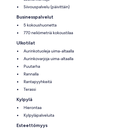
Siivouspalvelu (päivittäin)
Businesspalvelut
5 kokoushuonetta
770 neliömetriä kokoustilaa
Ulkotilat
Aurinkotuoleja uima-altaalla
Aurinkovarjoja uima-altaalla
Puutarha
Rannalla
Rantapyyhkeitä
Terassi
Kylpylä
Hierontaa
Kylpyläpalveluita
Esteettömyys