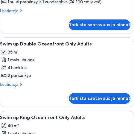
King
1 suuri parisänky ja 1 vuodesohva (74–100 cm leveä)
Bed
Lisätietoja
Lisätietoja
with
huoneesta
Sofa
Deluxe
Tarkista saatavuus ja hinnat
Suite,
Bed,
1
Oceanfront
King
Avaa
Hotellihuone, jossa on sänky, yöpöyt
kuvat
12
Bed
Swim up Double Oceanfront Only Adults
kaikki
with
35 m²
Sofa
huonetyypin
Bed,
1 makuuhuone
Swim
Oceanfront
up
4 henkilöä
Double
2 parisänkyä
Oceanfront
Lisätietoja
Lisätietoja
Only
huoneesta
Adults
Swim
Tarkista saatavuus ja hinnat
up
kuvat
Double
Oceanfront
Avaa
Hotellihuone, jossa on suuri sänky, tel
17
Only
Swim up King Oceanfront Only Adults
kaikki
Adults
40 m²
huonetyypin
1 makuuhuone