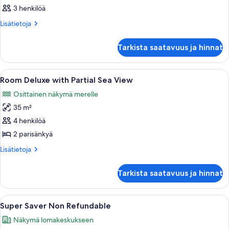
3 henkilöä
Huone
kuvat
Lisätietoja
Lisätietoja
huoneesta
Huone
Tarkista saatavuus ja hinnat
Avaa
Tallelokero huoneessa, silitysrauta/-l
5
Room Deluxe with Partial Sea View
kaikki
Osittainen näkymä merelle
huonetyypin
35 m²
Room
Deluxe
4 henkilöä
with
2 parisänkyä
Partial
Lisätietoja
Lisätietoja
Sea
huoneesta
View
Room
Tarkista saatavuus ja hinnat
Deluxe
kuvat
with
Partial
Avaa
Hotellihuoneessa on kaksi sänkyä, joi
5
Sea
Super Saver Non Refundable
kaikki
View
Näkymä lomakeskukseen
huonetyypin