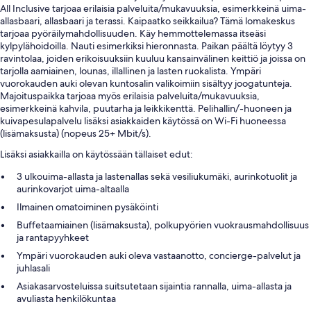
All Inclusive tarjoaa erilaisia palveluita/mukavuuksia, esimerkkeinä uima-
allasbaari, allasbaari ja terassi. Kaipaatko seikkailua? Tämä lomakeskus
tarjoaa pyöräilymahdollisuuden. Käy hemmottelemassa itseäsi
kylpylähoidoilla. Nauti esimerkiksi hieronnasta. Paikan päältä löytyy 3
ravintolaa, joiden erikoisuuksiin kuuluu kansainvälinen keittiö ja joissa on
tarjolla aamiainen, lounas, illallinen ja lasten ruokalista. Ympäri
vuorokauden auki olevan kuntosalin valikoimiin sisältyy joogatunteja.
Majoituspaikka tarjoaa myös erilaisia palveluita/mukavuuksia,
esimerkkeinä kahvila, puutarha ja leikkikenttä. Pelihallin/-huoneen ja
kuivapesulapalvelu lisäksi asiakkaiden käytössä on Wi-Fi huoneessa
(lisämaksusta) (nopeus 25+ Mbit/s).
Lisäksi asiakkailla on käytössään tällaiset edut:
3 ulkouima-allasta ja lastenallas sekä vesiliukumäki, aurinkotuolit ja
aurinkovarjot uima-altaalla
Ilmainen omatoiminen pysäköinti
Buffetaamiainen (lisämaksusta), polkupyörien vuokrausmahdollisuus
ja rantapyyhkeet
Ympäri vuorokauden auki oleva vastaanotto, concierge-palvelut ja
juhlasali
Asiakasarvosteluissa suitsutetaan sijaintia rannalla, uima-allasta ja
avuliasta henkilökuntaa