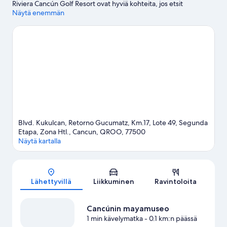
Riviera Cancún Golf Resort ovat hyviä kohteita, jos etsit
aktiviteetteja lomallesi, ja shoppailusta kiinnostuneiden
Näytä enemmän
kannattaa lisätä La Islan ostoskeskus ja Puerto Cancún Marina
Town Center listalleen. Isla Mujeresin länsirannikon, Punta
Cancúnin ja Punta Nizucin kansallispuisto ja Xoximilco ovat
vierailun arvoisia. Majoituspaikan lähellä on monia
mahdollisuuksia harrastaa vapaa-ajanaktiviteetteja, voit
esimerkiksi meloa kajakilla, harrastaa laitesukellusta ja
vesihiihtää.
Vieraile matkaoppaassamme kohteeseen Cancún
Cancún: näytä lisää lomakeskuksia
Blvd. Kukulcan, Retorno Gucumatz, Km.17, Lote 49, Segunda
Etapa, Zona Htl., Cancun, QROO, 77500
Näytä kartalla
Kartta
Lähettyvillä
Liikkuminen
Ravintoloita
Cancúnin mayamuseo
1 min kävelymatka
- 0.1 km:n päässä