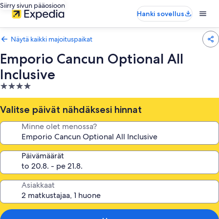
Siirry sivun pääosioon
Hanki sovellus
Näytä kaikki majoituspaikat
Emporio Cancun Optional All
Inclusive
4.0
tähden
majoituspaikka
Valitse päivät nähdäksesi hinnat
Minne olet menossa?
Päivämäärät
Asiakkaat