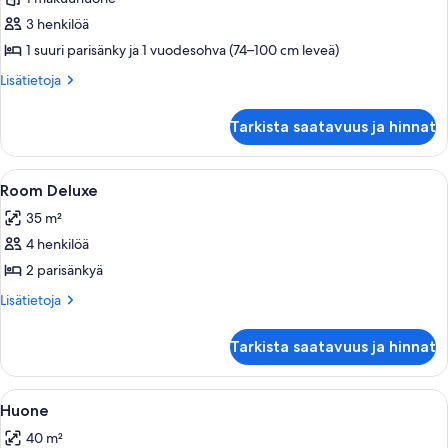
Swim
up
3 henkilöä
King
1 suuri parisänky ja 1 vuodesohva (74–100 cm leveä)
Oceanfront
Lisätietoja
Lisätietoja
Only
huoneesta
Adults
Swim
Tarkista saatavuus ja hinnat
up
kuvat
King
Oceanfront
Avaa
Tallelokero huoneessa, silitysrauta/-l
5
Only
Room Deluxe
kaikki
Adults
35 m²
huonetyypin
4 henkilöä
Room
Deluxe
2 parisänkyä
kuvat
Lisätietoja
Lisätietoja
huoneesta
Room
Tarkista saatavuus ja hinnat
Deluxe
Avaa
Tallelokero huoneessa, silitysrauta/-l
4
Huone
kaikki
40 m²
huonetyypin