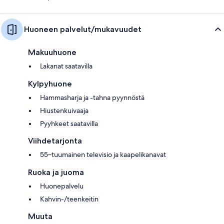
Huoneen palvelut/mukavuudet
Makuuhuone
Lakanat saatavilla
Kylpyhuone
Hammasharja ja -tahna pyynnöstä
Hiustenkuivaaja
Pyyhkeet saatavilla
Viihdetarjonta
55–tuumainen televisio ja kaapelikanavat
Ruoka ja juoma
Huonepalvelu
Kahvin-/teenkeitin
Muuta