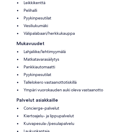
Leikkikenttä
Pelihalli
Pyykinpesutilat
Vesiliukumäki
Välipalabaari/herkkukauppa
Mukavuudet
Lahjaliike/lehtimyymälä
Matkatavarasäilytys
Pankkiautomaatti
Pyykinpesutilat
Tallelokero vastaanottotiskillä
Ympäri vuorokauden auki oleva vastaanotto
Palvelut asiakkaille
Concierge-palvelut
Kiertoajelu- ja lippupalvelut
Kuivapesula-/pesulapalvelu
Laukunkantaja