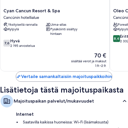
Cyan
Oleo
Cyan Cancun Resort & Spa
Oleo C
Cancun
Cancun
Cancúnin hotellialue
Cancúnin
Resort
Playa
Yksityisellä rannalla
Uima-allas
Poreal
&
All
Kylpylä
Pysäköinti sisältyy
Kylpyl
Spa
Inclusiv
hintaan
Cancúnin
Resort
8.4
Erit
8,4
7.6
hotellialue
Hyvä
Cancúni
kautta
2 332
7,6
kautta
2 195 arvostelua
hotellial
10,
10,
Erittäin
Hinta
70 €
Hyvä,
hyvä,
on
2 195
sisältää verot ja maksut
2 332
70 €
1.9.–2.9.
arvostelua
arvostel
Vertaile samankaltaisiin majoituspaikkoihin
Lisätietoja tästä majoituspaikasta
Majoituspaikan palvelut/mukavuudet
Internet
Saatavilla kaikissa huoneissa: Wi-Fi (lisämaksusta)