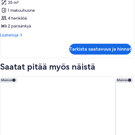
35 m²
Super
Saver
1 makuuhuone
Non
4 henkilöä
Refundable
2 parisänkyä
kuvat
Lisätietoja
Lisätietoja
huoneesta
Super
Tarkista saatavuus ja hinnat
Saver
Non
Refundable
Saatat pitää myös näistä
Waldorf Astoria Riviera Maya
The St R
Mainos
Mainos