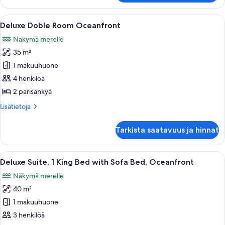
valtamerinäköala
1
kuvat
suuri
Avaa
Hotellihuone, jossa on suuri sänky, ty
6
parisänky
Deluxe Doble Room Oceanfront
kaikki
ja
Näkymä merelle
vuodesohva,
huonetyypin
osittainen
35 m²
Deluxe
valtamerinäköala
Doble
1 makuuhuone
Room
4 henkilöä
Oceanfront
2 parisänkyä
kuvat
Lisätietoja
Lisätietoja
huoneesta
Deluxe
Tarkista saatavuus ja hinnat
Doble
Room
Oceanfront
Avaa
Hotellihuone, jossa on suuri sänky, työ
5
Deluxe Suite, 1 King Bed with Sofa Bed, Oceanfront
kaikki
Näkymä merelle
huonetyypin
40 m²
Deluxe
Suite,
1 makuuhuone
1
3 henkilöä