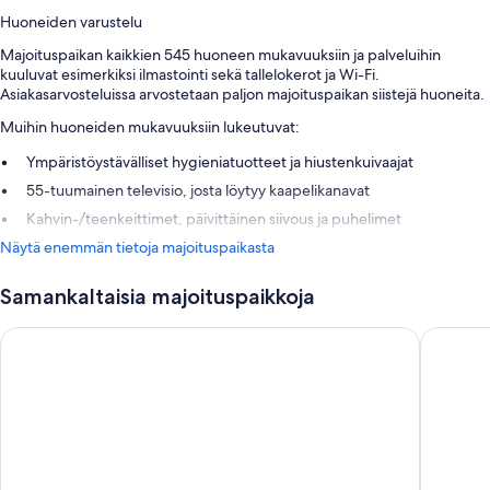
Huoneiden varustelu
Majoituspaikan kaikkien 545 huoneen mukavuuksiin ja palveluihin
kuuluvat esimerkiksi ilmastointi sekä tallelokerot ja Wi-Fi.
Asiakasarvosteluissa arvostetaan paljon majoituspaikan siistejä huoneita.
Muihin huoneiden mukavuuksiin lukeutuvat:
Ympäristöystävälliset hygieniatuotteet ja hiustenkuivaajat
55-tuumainen televisio, josta löytyy kaapelikanavat
Kahvin-/teenkeittimet, päivittäinen siivous ja puhelimet
Näytä enemmän tietoja majoituspaikasta
Samankaltaisia majoituspaikkoja
Cyan Cancun Resort & Spa
Oleo Can