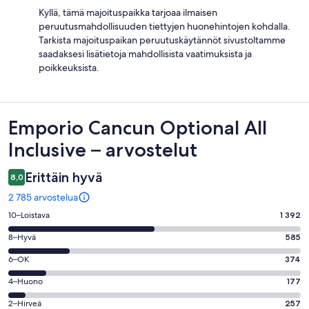
Kyllä, tämä majoituspaikka tarjoaa ilmaisen
peruutusmahdollisuuden tiettyjen huonehintojen kohdalla.
Tarkista majoituspaikan peruutuskäytännöt sivustoltamme
saadaksesi lisätietoja mahdollisista vaatimuksista ja
poikkeuksista.
Arvostelut
Emporio Cancun Optional All
Inclusive – arvostelut
Erittäin hyvä
8,0
2 785 arvostelua
Arvosana
10–Loistava
1 392
10
Arvosana
8–Hyvä
585
-
8
Loistava.
Arvosana
6–OK
374
-
1392
6
Hyvä.
Arvosana
4–Huono
177
kautta
-
585
4
2785
OK.
Arvosana
2–Hirveä
257