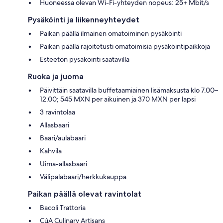
Huoneessa olevan Wi-Fi-yhteyden nopeus: 25+ Mbit/s
Pysäköinti ja liikenneyhteydet
Paikan päällä ilmainen omatoiminen pysäköinti
Paikan päällä rajoitetusti omatoimisia pysäköintipaikkoja
Esteetön pysäköinti saatavilla
Ruoka ja juoma
Päivittäin saatavilla buffetaamiainen lisämaksusta klo 7.00–
12.00; 545 MXN per aikuinen ja 370 MXN per lapsi
3 ravintolaa
Allasbaari
Baari/aulabaari
Kahvila
Uima-allasbaari
Välipalabaari/herkkukauppa
Paikan päällä olevat ravintolat
Bacoli Trattoria
CúA Culinary Artisans