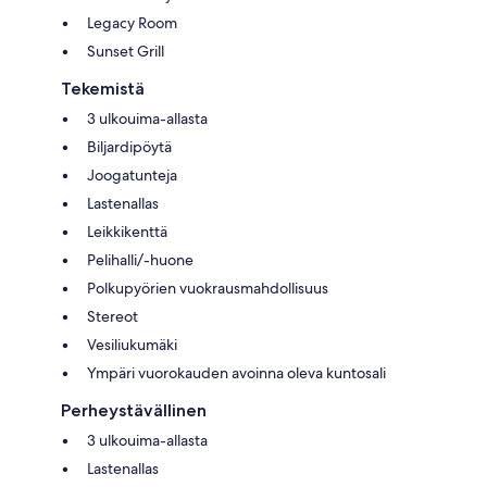
Legacy Room
Sunset Grill
Tekemistä
3 ulkouima-allasta
Biljardipöytä
Joogatunteja
Lastenallas
Leikkikenttä
Pelihalli/-huone
Polkupyörien vuokrausmahdollisuus
Stereot
Vesiliukumäki
Ympäri vuorokauden avoinna oleva kuntosali
Perheystävällinen
3 ulkouima-allasta
Lastenallas