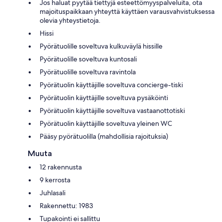
Jos haluat pyytää tiettyjä esteettömyyspalveluita, ota
majoituspaikkaan yhteyttä käyttäen varausvahvistuksessa
olevia yhteystietoja.
Hissi
Pyörätuolille soveltuva kulkuväylä hissille
Pyörätuolille soveltuva kuntosali
Pyörätuolille soveltuva ravintola
Pyörätuolin käyttäjille soveltuva concierge-tiski
Pyörätuolin käyttäjille soveltuva pysäköinti
Pyörätuolin käyttäjille soveltuva vastaanottotiski
Pyörätuolin käyttäjille soveltuva yleinen WC
Pääsy pyörätuolilla (mahdollisia rajoituksia)
Muuta
12 rakennusta
9 kerrosta
Juhlasali
Rakennettu: 1983
Tupakointi ei sallittu