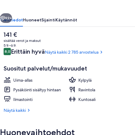
valokuvagalleria
llinen
Seuraava
92+
Yleistiedot
Huoneet
Sijainti
Käytännöt
Nykyinen
141 €
hinta
sisältää verot ja maksut
on
5.9.–6.9.
141 €
Arvostelut
Erittäin hyvä
8,0
Näytä kaikki 2 785 arvostelua
8,0 kautta 10.
Suositut palvelut/mukavuudet
Uima-allas
Kylpylä
Majoituspaikan julkisivu
Pysäköinti sisältyy hintaan
Ravintola
Ilmastointi
Kuntosali
Näytä kaikki
Huonevaihtoehdot