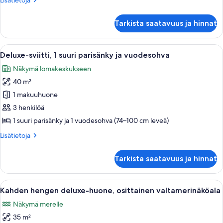
Lisätietoja
huoneesta
Kahden
Tarkista saatavuus ja hinnat
hengen
deluxe-
huone
Avaa
Hotellihuone, jossa on sänky, sohva, tel
5
Deluxe-sviitti, 1 suuri parisänky ja vuodesohva
kaikki
Näkymä lomakeskukseen
huonetyypin
40 m²
Deluxe-
sviitti,
1 makuuhuone
1
3 henkilöä
suuri
1 suuri parisänky ja 1 vuodesohva (74–100 cm leveä)
parisänky
Lisätietoja
Lisätietoja
ja
huoneesta
vuodesohva
Deluxe-
Tarkista saatavuus ja hinnat
sviitti,
kuvat
1
suuri
Avaa
Hotellihuone, jossa on kaksi sänkyä, ty
5
parisänky
Kahden hengen deluxe-huone, osittainen valtamerinäköala
kaikki
ja
Näkymä merelle
vuodesohva
huonetyypin
35 m²
Kahden