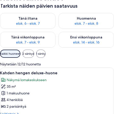
Tarkista näiden päivien saatavuus
Tarkista tämän illan saatavuus elok. 6 - elok. 7
Tarkista huomisen saatavuus el
Tänä iltana
Huomenna
elok. 6 - elok. 7
elok. 7 - elok. 8
Tarkista tämän viikonlopun saatavuus elok. 7 - elok. 9
Tarkista ensi viikonlopun saatav
Tänä viikonloppuna
Ensi viikonloppuna
elok. 7 - elok. 9
elok. 14 - elok. 16
Huoneille
Kaikki huoneet
2 sänkyä
1 sänky
saatavilla
olevia
Näytetään 12/12 huonetta
suodattimia
Avaa
Hotellihuone, jossa on kaksi sänkyä, pu
6
Kahden hengen deluxe-huone
kaikki
Näkymä lomakeskukseen
huonetyypin
35 m²
Kahden
hengen
1 makuuhuone
deluxe-
4 henkilöä
huone
2 parisänkyä
kuvat
Lisätietoja