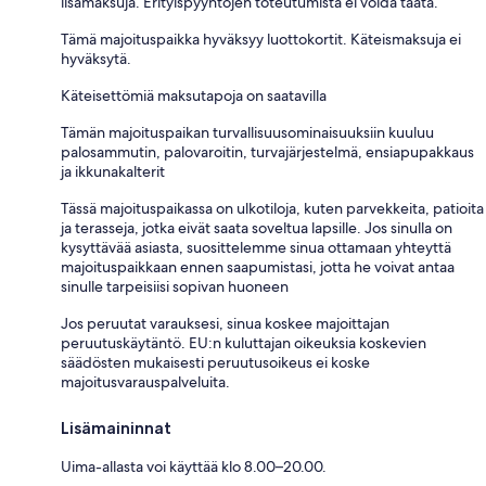
lisämaksuja. Erityispyyntöjen toteutumista ei voida taata.
Tämä majoituspaikka hyväksyy luottokortit. Käteismaksuja ei
hyväksytä.
Käteisettömiä maksutapoja on saatavilla
Tämän majoituspaikan turvallisuusominaisuuksiin kuuluu
palosammutin, palovaroitin, turvajärjestelmä, ensiapupakkaus
ja ikkunakalterit
Tässä majoituspaikassa on ulkotiloja, kuten parvekkeita, patioita
ja terasseja, jotka eivät saata soveltua lapsille. Jos sinulla on
kysyttävää asiasta, suosittelemme sinua ottamaan yhteyttä
majoituspaikkaan ennen saapumistasi, jotta he voivat antaa
sinulle tarpeisiisi sopivan huoneen
Jos peruutat varauksesi, sinua koskee majoittajan
peruutuskäytäntö. EU:n kuluttajan oikeuksia koskevien
säädösten mukaisesti peruutusoikeus ei koske
majoitusvarauspalveluita.
Lisämaininnat
Uima-allasta voi käyttää klo 8.00–20.00.