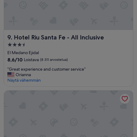
Hotel Riu Santa Fe - All Inclusive
9. Hotel Riu Santa Fe - All Inclusive
3.5
tähden
El Medano Ejidal
majoituspaikka
8.6
8,6/10
Loistava
(8 311 arvostelua)
kautta
”
”Great experience and customer service”
10,
G
Orianna
Loistava,
r
Näytä vähemmän
(8 311
e
arvostelua)
a
Hotel Xcaret Arte - All Parks / All Fun Inclusive, Adults Only -
t
e
x
p
e
r
i
e