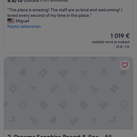
8,6/10
Loistava
(1 675 arvostelua)
kautta
”
”This place is amazing! The staff are so kind and welcoming! I
10,
T
loved every second of my time in this place.”
Loistava,
h
Miguel
(1 675
i
Näytä vähemmän
arvostelua)
s
Hinta
1 019 €
p
on
sisältää verot ja maksut
l
1 019 €
31.8.–1.9.
a
c
Dreams Sapphire Resort & Spa - All Inclusive
e
i
s
a
m
a
z
i
n
g
!
T
h
e
Dreams Sapphire Resort & Spa - All Inclusive
2. Dreams Sapphire Resort & Spa - All
s