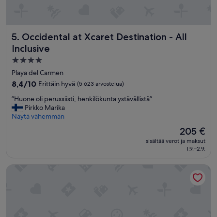
Occidental at Xcaret Destination - All Inclusive
5. Occidental at Xcaret Destination - All
Inclusive
4.0
tähden
Playa del Carmen
majoituspaikka
8.4
8,4/10
Erittäin hyvä
(5 623 arvostelua)
kautta
”
”Huone oli perussiisti, henkilökunta ystävällistä”
10,
H
Pirkko Marika
Erittäin
u
Näytä vähemmän
hyvä,
o
(5 623
Hinta
205 €
n
arvostelua)
on
sisältää verot ja maksut
e
205 €
1.9.–2.9.
o
l
Sunscape Cancun All-Inclusive Resort & Spa by Hyatt
i
p
e
r
u
s