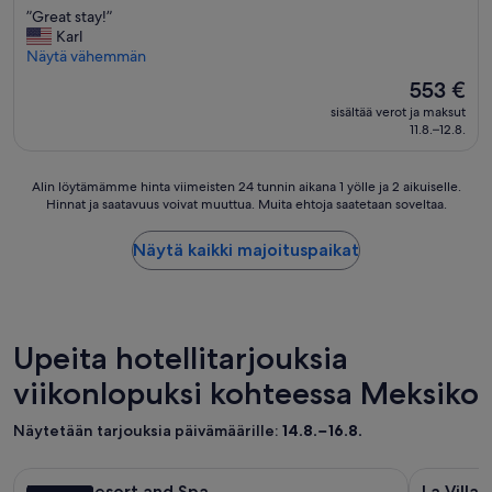
c
s
t
”
”Great stay!”
10,
k
o
t
G
Karl
Poikkeuksellisen
s
m
o
r
Näytä vähemmän
hyvä,
o
u
f
e
(1 467
n
c
Hinta
553 €
i
a
arvostelua)
p
h
on
n
sisältää verot ja maksut
t
e
”
553 €
i
11.8.–12.8.
s
r
s
t
f
h
a
o
Alin
Alin löytämämme hinta viimeisten 24 tunnin aikana 1 yölle ja 2 aikuiselle.
.
y
r
Hinnat ja saatavuus voivat muuttua. Muita ehtoja saatetaan soveltaa.
löytämämme
Y
!
m
hinta
o
”
a
viimeisten
u
Näytä kaikki majoituspaikat
n
24
g
c
tunnin
e
e
aikana
t
!
1
p
Y
yölle
i
Upeita hotellitarjouksia
o
ja
c
u
2
viikonlopuksi kohteessa Meksiko
k
w
aikuiselle.
e
i
Hinnat
d
Näytetään tarjouksia päivämäärille:
14.8.−16.8.
l
ja
u
l
saatavuus
p
Majoituspaikan
NIZUC Resort and Spa
Majoitu
La Villa d
l
voivat
a
NIZUC Resort and Spa
La Villa