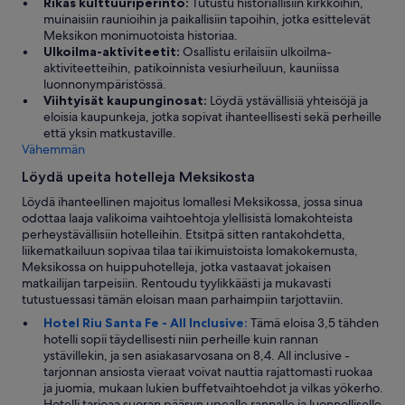
o
Rikas kulttuuriperintö:
Tutustu historiallisiin kirkkoihin,
m
muinaisiin raunioihin ja paikallisiin tapoihin, jotka esittelevät
p
Meksikon monimuotoista historiaa.
l
Ulkoilma-aktiviteetit:
Osallistu erilaisiin ulkoilma-
i
aktiviteetteihin, patikoinnista vesiurheiluun, kauniissa
m
luonnonympäristössä.
e
Viihtyisät kaupunginosat:
Löydä ystävällisiä yhteisöjä ja
n
eloisia kaupunkeja, jotka sopivat ihanteellisesti sekä perheille
t
että yksin matkustaville.
a
Vähemmän
r
Löydä upeita hotelleja Meksikosta
y
a
Löydä ihanteellinen majoitus lomallesi Meksikossa, jossa sinua
c
odottaa laaja valikoima vaihtoehtoja ylellisistä lomakohteista
t
perheystävällisiin hotelleihin. Etsitpä sitten rantakohdetta,
i
liikematkailuun sopivaa tilaa tai ikimuistoista lomakokemusta,
v
Meksikossa on huippuhotelleja, jotka vastaavat jokaisen
i
matkailijan tarpeisiin. Rentoudu tyylikkäästi ja mukavasti
t
tutustuessasi tämän eloisan maan parhaimpiin tarjottaviin.
i
Hotel Riu Santa Fe - All Inclusive:
Tämä eloisa 3,5 tähden
e
hotelli sopii täydellisesti niin perheille kuin rannan
s
ystävillekin, ja sen asiakasarvosana on 8,4. All inclusive -
c
tarjonnan ansiosta vieraat voivat nauttia rajattomasti ruokaa
o
ja juomia, mukaan lukien buffetvaihtoehdot ja vilkas yökerho.
m
Hotelli tarjoaa suoran pääsyn upealle rannalle ja luonnolliselle