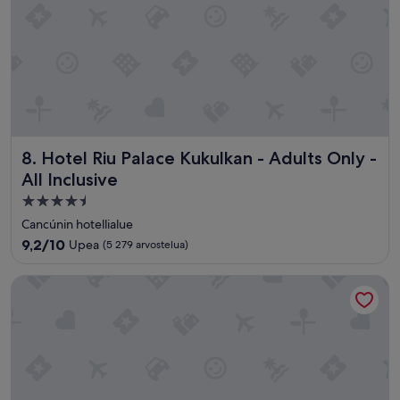
Hotel Riu Palace Kukulkan - Adults Only - All Inclusive
8. Hotel Riu Palace Kukulkan - Adults Only -
All Inclusive
4.5
tähden
Cancúnin hotellialue
majoituspaikka
9.2
9,2/10
Upea
(5 279 arvostelua)
kautta
10,
Hotel Riu Santa Fe - All Inclusive
Upea,
(5 279
arvostelua)