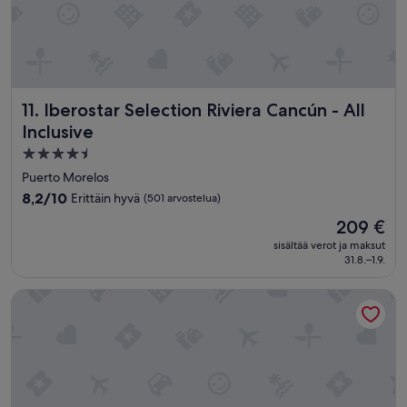
Iberostar Selection Riviera Cancún - All Inclusive
11. Iberostar Selection Riviera Cancún - All
Inclusive
4.5
tähden
Puerto Morelos
majoituspaikka
8.2
8,2/10
Erittäin hyvä
(501 arvostelua)
kautta
Hinta
209 €
10,
on
Erittäin
sisältää verot ja maksut
209 €
31.8.–1.9.
hyvä,
(501
arvostelua)
AVA Resort Cancun