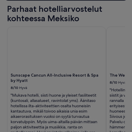
a
C
Parhaat hotelliarvostelut
l
U
l
N
kohteessa Meksiko
i
)
n
a
c
Sunscape Cancun All-Inclusive Resort & Spa by Hyatt
The Westin 
n
l
d
u
t
s
h
i
e
v
r
e
e
,
a
y
r
Sunscape Cancun All-Inclusive Resort & Spa
The Westin
o
e
by Hyatt
u
8/10
Hyvä
a
w
8/10
Hyvä
s
"Hotellin ulk
i
s
"Mukava hotelli, siisti huone ja yleiset fasiliteetit
siistit ja vii
l
i
(kuntosali, allasalueet, ravintolat yms). Äänitaso
rannalla plu
l
g
hotellissa ilta-aktiviteettien osalta huoneisiin
erityisesti 
e
n
kantautuva, mikäli toivoo aikaisia unia esim
huoneessa t
n
e
aikaerorasituksen vuoksi on syytä turvautua
Siivous joka 
j
d
korvatulppiin. Myös uima-altailla päivän mittaan
Palvelu oli 
o
s
paljon aktiviteettia ja musiikkia, ranta on
hämmennyimme
y
t