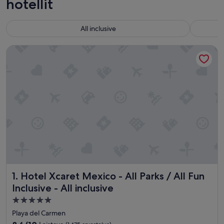
hotellit
All inclusive
Hotel Xcaret Mexico - All Parks / All Fun Inclusive - All inclus
Hotel Xcaret Mexico - All Parks / All Fun Inclusive - All incl
1. Hotel Xcaret Mexico - All Parks / All Fun
Inclusive - All inclusive
5.0
tähden
Playa del Carmen
majoituspaikka
8.6