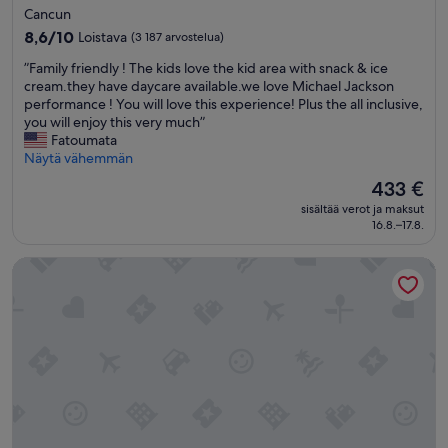
tähden
Cancun
l
majoituspaikka
y
8.6
8,6/10
Loistava
(3 187 arvostelua)
a
kautta
”
”Family friendly ! The kids love the kid area with snack & ice
n
10,
F
cream.they have daycare available.we love Michael Jackson
d
Loistava,
a
performance ! You will love this experience! Plus the all inclusive,
t
(3 187
m
you will enjoy this very much”
h
arvostelua)
i
Fatoumata
e
l
Näytä vähemmän
r
y
o
Hinta
433 €
f
o
on
sisältää verot ja maksut
r
m
433 €
16.8.–17.8.
i
w
e
a
Temptation Cancun Resort All Inclusive - Adults Only
n
s
d
a
l
l
y
w
!
a
T
y
h
s
e
p
k
e
i
r
d
f