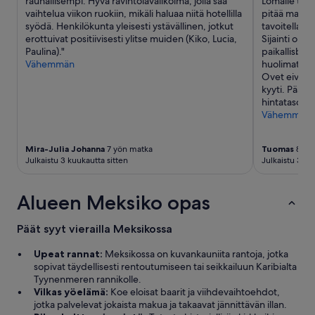
rauhallisempi. Hyvä ravintolavalikoima, jolla saa
Lomalle tul
t
a
vaihtelua viikon ruokiin, mikäli haluaa niitä hotellilla
pitää maksaa
h
f
syödä. Henkilökunta yleisesti ystävällinen, jotkut
tavoitella l
i
f
erottuivat positiivisesti ylitse muiden (Kiko, Lucia,
Sijainti oli
s
a
Paulina)."
paikallisbuss
v
l
Vähemmän
huolimatta p
e
w
Ovet eivät a
r
a
kyyti. Pääte
y
y
hintataso."
m
s
Vähemmän
u
j
c
u
h
Mira-Julia Johanna
7 yön matka
Tuomas
8 yö
s
”
Julkaistu 3 kuukautta sitten
Julkaistu 3 ku
t
a
t
Alueen Meksiko opas
e
x
t
Päät syyt vierailla Meksikossa
a
w
Upeat rannat:
Meksikossa on kuvankauniita rantoja, jotka
a
sopivat täydellisesti rentoutumiseen tai seikkailuun Karibialta
y
Tyynenmeren rannikolle.
.
Vilkas yöelämä:
Koe eloisat baarit ja viihdevaihtoehdot,
C
jotka palvelevat jokaista makua ja takaavat jännittävän illan.