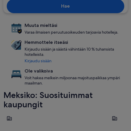
Hae
Muuta mieltäsi
Varaa ilmaisen peruutusoikeuden tarjoavia hotelleja.
Hemmottele itseäsi
Kirjaudu sisään ja säästä vähintään 10 % tuhansista
hotelleista.
Kirjaudu sisään
Ole valikoiva
Voit hakea melkein miljoonaa majoituspaikkaa ympäri
maailman.
Meksiko: Suosituimmat
kaupungit
Cancún
México