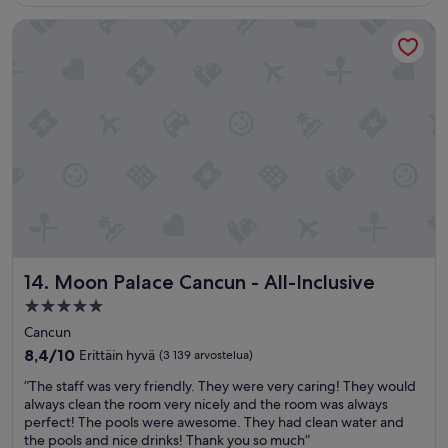
m
f
a
Moon Palace Cancun - All-Inclusive
f
y
w
o
a
r
s
p
a
a
m
r
a
t
z
e
i
d
n
e
g
l
.
p
A
e
n
r
Moon Palace Cancun - All-Inclusive
14. Moon Palace Cancun - All-Inclusive
d
s
t
5.0
o
h
tähden
n
Cancun
e
a
majoituspaikka
f
8.4
8,4/10
Erittäin hyvä
(3 139 arvostelua)
l
o
kautta
m
”
”The staff was very friendly. They were very caring! They would
o
10,
u
T
always clean the room very nicely and the room was always
d
Erittäin
y
h
perfect! The pools were awesome. They had clean water and
w
hyvä,
a
e
the pools and nice drinks! Thank you so much”
a
(3 139