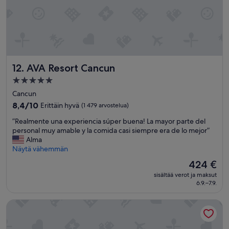
AVA Resort Cancun
12. AVA Resort Cancun
5.0
tähden
Cancun
majoituspaikka
8.4
8,4/10
Erittäin hyvä
(1 479 arvostelua)
kautta
”
”Realmente una experiencia súper buena! La mayor parte del
10,
R
personal muy amable y la comida casi siempre era de lo mejor”
Erittäin
e
Alma
hyvä,
a
Näytä vähemmän
(1 479
l
arvostelua)
Hinta
424 €
m
on
sisältää verot ja maksut
e
424 €
6.9.–7.9.
n
t
Secrets Riviera Cancún All Preferred - Adults Only - All inclu
e
u
n