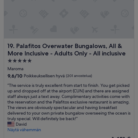
T
g
i
h
r
c
e
e
e
y
a
c
h
t
r
a
!
e
d
J
a
c
U
m
l
Palafitos Overwater Bungalows, All & More Inclusive - Adult
19. Palafitos Overwater Bungalows, All &
S
.
e
T
More Inclusive - Adults Only - All inclusive
t
a
B
h
5.0
n
O
e
w
tähden
O
Maroma
y
a
K
majoituspaikka
9.6
9,6/10
Poikkeuksellisen hyvä
(201 arvostelua)
h
t
I
kautta
a
e
T
”
”The service is truly excellent from start to finish. You get picked
10,
v
r
!
T
up and dropped off at the airport (CUN) and there are assigned
Poikkeuksellisen
e
a
Y
h
staff always just a text away. Complimentary activities come with
hyvä,
d
n
o
e
the reservation and the Palafitos exclusive restaurant is amazing.
(201
a
d
u
s
The views are obviously spectacular and having breakfast
arvostelua)
y
t
’
e
delivered to your own private bungalow overseeing the ocean is
c
h
r
r
truly special. Will definitely be back!”
a
e
e
v
David
r
p
w
i
Näytä vähemmän
e
o
e
c