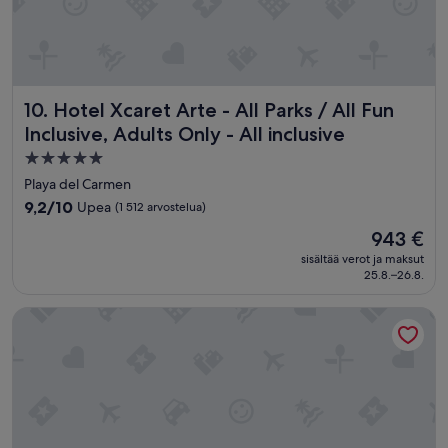
n
c
e
a
n
d
Hotel Xcaret Arte - All Parks / All Fun Inclusive, Adults Only
10. Hotel Xcaret Arte - All Parks / All Fun
c
Inclusive, Adults Only - All inclusive
u
s
5.0
t
tähden
Playa del Carmen
o
majoituspaikka
9.2
9,2/10
Upea
(1 512 arvostelua)
m
kautta
e
Hinta
943 €
10,
r
on
Upea,
sisältää verot ja maksut
s
943 €
25.8.–26.8.
(1 512
e
arvostelua)
r
Iberostar Selection Riviera Cancún - All Inclusive
v
i
c
e
”