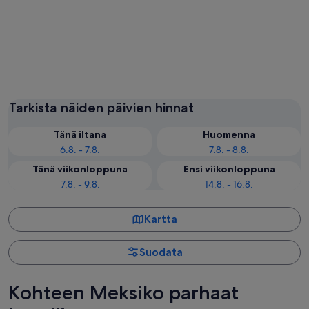
Cancún
México
Tarkista näiden päivien hinnat
Tänä iltana
Huomenna
6.8. - 7.8.
7.8. - 8.8.
Tänä viikonloppuna
Ensi viikonloppuna
7.8. - 9.8.
14.8. - 16.8.
Kartta
Suodata
Kohteen Meksiko parhaat