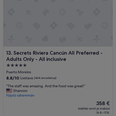
a
e
x
p
e
r
i
e
n
c
i
Secrets Riviera Cancún All Preferred - Adults Only - All inc
13. Secrets Riviera Cancún All Preferred -
a
s
Adults Only - All inclusive
ú
5.0
p
tähden
e
Puerto Morelos
r
majoituspaikka
8.8
8,8/10
Loistava
(464 arvostelua)
b
kautta
u
”
”The staff was amazing. And the food was great!”
10,
e
T
Shannon
Loistava,
n
h
Näytä vähemmän
(464
a
e
arvostelua)
Hinta
358 €
!
s
on
L
sisältää verot ja maksut
t
358 €
a
16.8.–17.8.
a