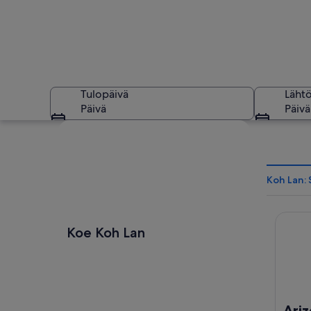
Tulopäivä
Läht
Päivä
Päivä
Tarkastele karttaa
Koh Lan: 
Arize H
Kirkasvetinen, turk
Koe Koh Lan
Ariz