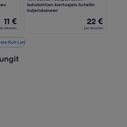
seo
kohokohtien kiertoajelu hotellin
kuljetuksineen
11 €
22 €
er aikuinen
per aikuinen
essa Koh Lan
pungit