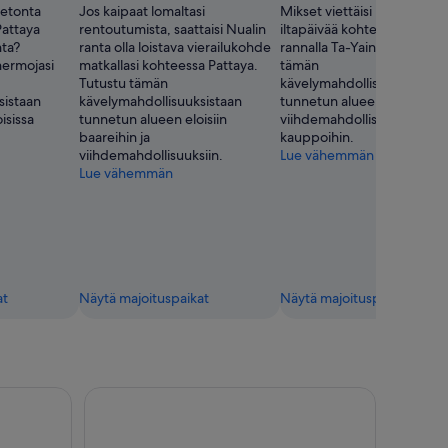
letonta
Jos kaipaat lomaltasi
Mikset viettäisi huoletonta
Pattaya
rentoutumista, saattaisi Nualin
iltapäivää kohteen Pattaya
nta?
ranta olla loistava vierailukohde
rannalla Ta-Yain ranta? Tut
ermojasi
matkallasi kohteessa Pattaya.
tämän
Tutustu tämän
kävelymahdollisuuksistaan
sistaan
kävelymahdollisuuksistaan
tunnetun alueen
isissa
tunnetun alueen eloisiin
viihdemahdollisuuksiin ja
baareihin ja
kauppoihin.
viihdemahdollisuuksiin.
Lue vähemmän
Lue vähemmän
at
Näytä majoituspaikat
Näytä majoituspaikat
lainen Mukaan lukien Liity Siirto
Tiffany's Show Pattaya Ikoninen Ladyboy-kabaree e