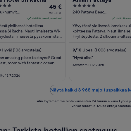
Hinta
5
45 €
on
out
Sukhumvit
240 Pattaya Beach
9.8.–10.8.
Surasak Si
Road Pattaya
45 €
of
sisältää verot ja maksut
sisältää ve
 Chonburi
Chonburi
per
5
ssä ylellisessä hotellissa
Yövy tässä ylellisessä lomakesku
yö
ssa Si Racha. Nauti ilmaisesta Wi-
kohteessa Pattaya. Nauti ilmaise
eydestä, ilmaisesta pysäköinnistä
ajalle
Fi-yhteydestä, 2 ulkouima-altaas
den palvelun kylpylästä. Lähellä
täyden palvelun kylpylästä.
9.8.
vat ...
Asiakkaamme kehuvat ...
viiva
0
Hyvä! (103 arvostelua)
9
/
10
Upea! (1 003 arvostelua)
10.8.
an amazing place to stayed! Great
"Hyvä allas"
ast, room with fantastic ocean
Arvosteltu 7.12.2025
ltu 13.7.2026
Näytä kaikki 3 968 majoituspaikkaa 
Alin löytämämme hinta viimeisten 24 tunnin aikana 1 yölle ja
voivat muuttua. Muita ehtoja saatetaa
an: Tarkista hotellien saatavuus