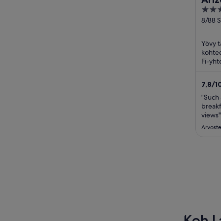
5
out
8/88 
Road, 
of
Racha
5
Yövy tä
kohtee
Fi-yht
ja täy
sijaitse
7,8
/
1
"Such 
breakf
views"
Arvoste
Koh L