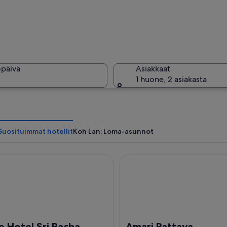
Vilkkaall
öpäivä
Asiakkaat
1 huone, 2 asiakasta
Turkoosins
Suosituimmat hotellit
Koh Lan: Loma-asunnot
otel Sri Racha
Amari Pattaya
oosinsininen ranta, jossa ihmiset uivat ja ottavat aurinkoa, ja lähellä ankkuro
e Hotel Sri Racha
Amari Pattaya