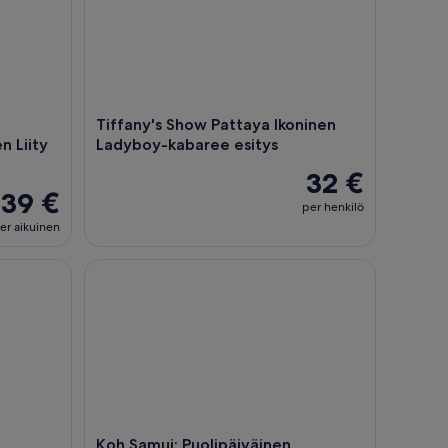
Tiffany's Show Pattaya Ikoninen
n Liity
Ladyboy-kabaree esitys
32 €
39 €
per henkilö
er aikuinen
raktiivinen 3D-taidemuseo kokemus
Koh Samui: Puolipäiväinen kohokohtien kiertoajelu
Koh Samui: Puolipäiväinen