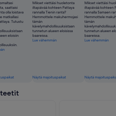
lomaltasi
Mikset viettäisi huoletonta
Mikset viettäisi huo
a, saattaisi
iltapäivää kohteen Pattaya
iltapäivää kohteen 
ta olla loistava
rannalla Tienin ranta?
rannalla Samaen ra
e matkallasi
Hemmottele makuhermojasi
Hemmottele makuh
attaya. Tutustu
tämän
tämän
kävelymahdollisuuksistaan
kävelymahdollisuuk
llisuuksistaan
tunnetun alueen eloisissa
tunnetun alueen elo
een eloisiin
baareissa.
baareissa.
Lue vähemmän
Lue vähemmän
lisuuksiin.
män
tuspaikat
Näytä majoituspaikat
Näytä majoituspaik
teetit
x Muay Thai Stadium VIP Live Fight Night lippu
Tiffany Show Pattaya - Ulkomaa