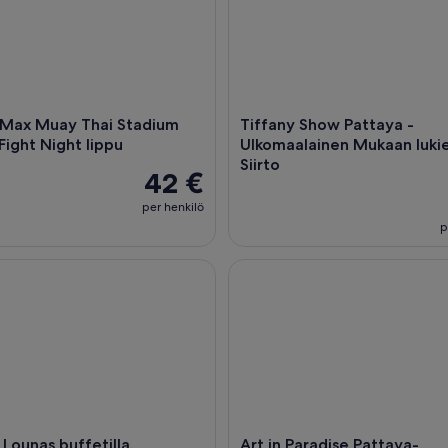
 Max Muay Thai Stadium
Tiffany Show Pattaya -
 Fight Night lippu
Ulkomaalainen Mukaan lukie
Siirto
42 €
per henkilö
p
unas buffetilla.
Art in Paradise Pattaya- Inte
 Lounas buffetilla.
Art in Paradise Pattaya-