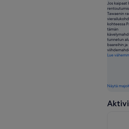
Jos kaipaat 
rentoutumist
Tawaenin ran
vierailukohd
kohteessa P
tämän
kävelymahdo
tunnetun alu
baareihin ja
viihdemahdol
Lue vähem
Näytä majoi
Aktivi
Pattaya Ma