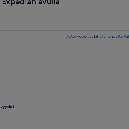
Expedian avulla
Autonvuokraus lähellä kohdetta Pa
ävyydet