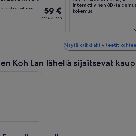
Interaktiivinen 3D-taidemu
59 €
ilijoista suosittelee
kokemus
per aikuinen
p
Näytä kaikki aktiviteetit kohte
en Koh Lan lähellä sijaitsevat kau