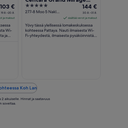
Hinta
5
Hinta
103 €
Beach Resort Pattaya
144 €
on
out
on
277-8 Moo 5 Naklua
19.8.–20.8.
30.8.–31.8.
Pattaya Chonburi
103 €
of
144 €
rot ja maksut
sisältää verot ja maksut
per
5
per
ksessa
Yövy tässä ylellisessä lomakeskuksessa
yö
yö
sta Wi-
kohteessa Pattaya. Nauti ilmaisesta Wi-
ta ja
ajalle
Fi-yhteydestä, ilmaisesta pysäköinnistä
ajalle
ja 4 ulkouima-altaasta. Asiakkaamme
19.8.
30.8.
kehuvat ...
viiva
viiva
20.8.
31.8.
kohteessa Koh Lan
 2 aikuiselle. Hinnat ja saatavuus
n soveltaa.