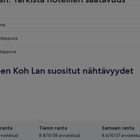
a
ana
onloppuna
onloppuna
aksi
en Koh Lan suositut nähtävyydet
puksi
puksi
Valokuva: Sajal Mukherjee
Tekijänoikeudeton
valokuva:
ranta
Tienin ranta
Samaen ranta
Sajal
rvostelua)
8.8/10 (18 arvostelua)
8.6/10 (17 arvostelu
Mukherjee