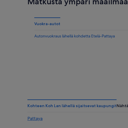
Matkusta ympäri maailmaa 
Vuokra-autot
Autonvuokraus lähellä kohdetta Etelä-Pattaya
Kohteen Koh Lan lähellä sijaitsevat kaupungit
Näht
Pattaya