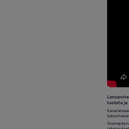
Lanzaroten
luolista j
Kanariansaari
luksusmaises
Guanapayvuor
rakennukset 