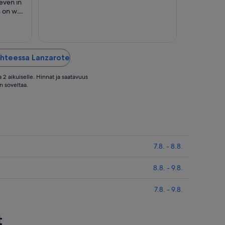
 even in
s on who
 room
ll and
 clean
ir
..."
ohteessa Lanzarote
 2 aikuiselle. Hinnat ja saatavuus
n soveltaa.
7.8. - 8.8.
8.8. - 9.8.
7.8. - 9.8.
t