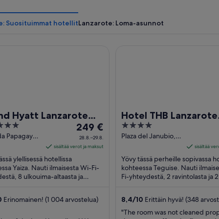
: Suosituimmat hotellit
Lanzarote: Loma-asunnot
Hyatt Lanzarote Playa Dorada Resort
Hotel THB Lanzarote Beach
nd Hyatt Lanzarote
Hotel THB Lanzarote
Hinta
4
ya Dorada Resort
249 €
Beach
on
out
da Papagayo,
Plaza del Janubio, 2
28.8.–29.8.
za Lanzarote
Teguise Lanzarote
249 €
of
sisältää verot ja maksut
sisältää ve
per
5
ssä ylellisessä hotellissa
Yövy tässä perheille sopivassa ho
yö
ssa Yaiza. Nauti ilmaisesta Wi-Fi-
kohteessa Teguise. Nauti ilmais
estä, 8 ulkouima-altaasta ja
ajalle
Fi-yhteydestä, 2 ravintolasta ja 2
 palvelun kylpylästä.
baarista/loungesta. Asiakkaam
28.8.
aamme kehuvat ...
kehuvat majoituspaikan ...
viiva
0
Erinomainen! (1 004 arvostelua)
8,4
/
10
Erittäin hyvä! (348 arvos
29.8.
"The room was not cleaned prope