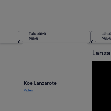
Tulopäivä
Läht
Päivä
Päivä
Tarkastele karttaa
Lanza
Luola, jonka seinäp
Koe Lanzarote
Video