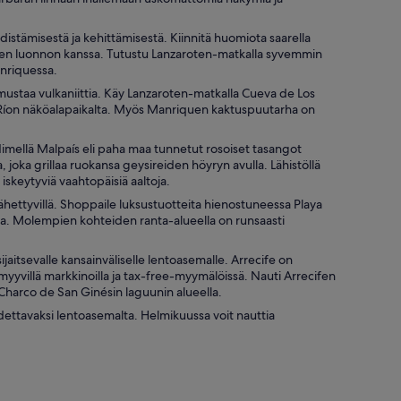
stämisestä ja kehittämisestä. Kiinnitä huomiota saarella
teen luonnon kanssa. Tutustu Lanzaroten-matkalla syvemmin
nriquessa.
mustaa vulkaniittia. Käy Lanzaroten-matkalla Cueva de Los
el Ríon näköalapaikalta. Myös Manriquen kaktuspuutarha on
Nimellä Malpaís eli paha maa tunnetut rosoiset tasangot
, joka grillaa ruokansa geysireiden höyryn avulla. Lähistöllä
n iskeytyviä vaahtopäisiä aaltoja.
hettyvillä. Shoppaile luksustuotteita hienostuneessa Playa
sa. Molempien kohteiden ranta-alueella on runsaasti
jaitsevalle kansainväliselle lentoasemalle. Arrecife on
 myyvillä markkinoilla ja tax-free-myymälöissä. Nauti Arrecifen
n Charco de San Ginésin laguunin alueella.
dettavaksi lentoasemalta. Helmikuussa voit nauttia