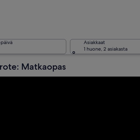
Satamassa 
öpäivä
Asiakkaat
1 huone, 2 asiakasta
rote: Matkaopas
Ryhmä ihm
inta heijastaa valoa, ja jossa on valonlähde yläosassa.