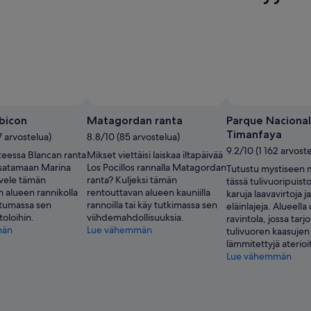
puksi
bicon
Matagordan ranta
Parque Nacional
Timanfaya
7 arvostelua)
8.8/10 (85 arvostelua)
9.2/10 (1 162 arvost
teessa Blancan ranta
Mikset viettäisi laiskaa iltapäivää
n satamaan Marina
Los Pocillos rannalla Matagordan
Tutustu mystiseen
vele tämän
ranta? Kuljeksi tämän
tässä tulivuoripuist
 alueen rannikolla
rentouttavan alueen kauniilla
karuja laavavirtoja j
stumassa sen
rannoilla tai käy tutkimassa sen
eläinlajeja. Alueell
oloihin.
viihdemahdollisuuksia.
ravintola, jossa tarjo
män
Lue vähemmän
tulivuoren kaasujen 
lämmitettyjä aterioi
Lue vähemmän