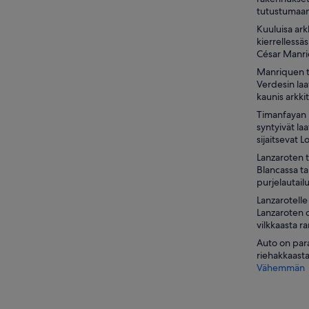
tutustumaan
Kuuluisa ark
kierrelless
César Manri
Manriquen tö
Verdesin laa
kaunis arkki
Timanfayan k
syntyivät la
sijaitsevat L
Lanzaroten t
Blancassa ta
purjelautail
Lanzarotelle
Lanzaroten o
vilkkaasta r
Auto on para
riehakkaasta
Vähemmän