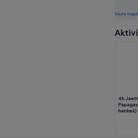
Näytä majoi
Aktivi
4h Jaettu 
4h Jaet
Papagayo
henkeä)