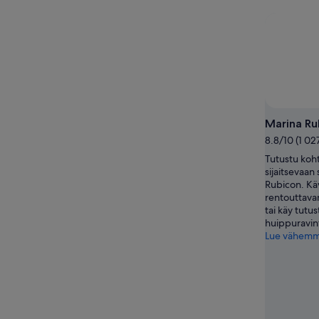
-
8.8.
täksi
8.8.
-
viikonlo
9.8.
eli
7.8.
-
9.8.
Marina Ru
8.8/10 (1 02
Tutustu koh
sijaitsevaa
Rubicon. Kä
rentouttavan
tai käy tutu
huippuravint
Lue vähem