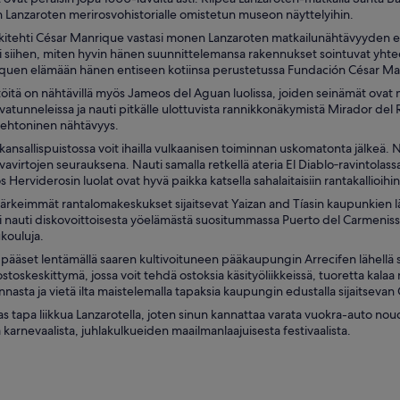
 Lanzaroten merirosvohistorialle omistetun museon näyttelyihin.
kitehti César Manrique vastasi monen Lanzaroten matkailunähtävyyden edi
äsi siihen, miten hyvin hänen suunnittelemansa rakennukset sointuvat yh
quen elämään hänen entiseen kotiinsa perustetussa Fundación César Ma
itä on nähtävillä myös Jameos del Aguan luolissa, joiden seinämät ovat 
vatunneleissa ja nauti pitkälle ulottuvista rannikkonäkymistä Mirador d
tehtoninen nähtävyys.
ansallispuistossa voit ihailla vulkaanisen toiminnan uskomatonta jälkeä. 
avavirtojen seurauksena. Nauti samalla retkellä ateria El Diablo‑ravintolassa
os Herviderosin luolat ovat hyvä paikka katsella sahalaitaisiin rantakallioihi
ärkeimmät rantalomakeskukset sijaitsevat Yaizan and Tíasin kaupunkien lä
i nauti diskovoittoisesta yöelämästä suositummassa Puerto del Carmenis
ukouluja.
 pääset lentämällä saaren kultivoituneen pääkaupungin Arrecifen lähellä si
stoskeskittymä, jossa voit tehdä ostoksia käsityöliikkeissä, tuoretta kalaa
annasta ja vietä ilta maistelemalla tapaksia kaupungin edustalla sijaitseva
s tapa liikkua Lanzarotella, joten sinun kannattaa varata vuokra-auto nou
 karnevaalista, juhlakulkueiden maailmanlaajuisesta festivaalista.