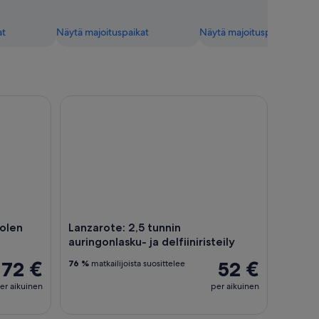
at
Näytä majoituspaikat
Näytä majoituspaikat
 päivän delfiinikatseluretki
Lanzarote: 2,5 tunnin auringonlasku- ja delfiiniriste
uolen
Lanzarote: 2,5 tunnin
auringonlasku- ja delfiiniristeily
72 €
52 €
76 %
matkailijoista suosittelee
er aikuinen
per aikuinen