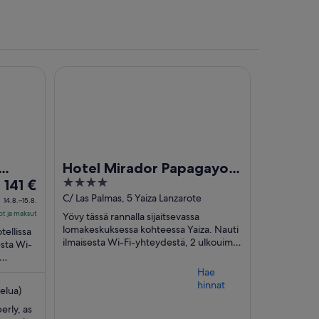
Hotel Mirador Papagayo by LIVVO
Hotel Mirador Papagayo
Hinta
4
141 €
by LIVVO
on
out
C/ Las Palmas, 5 Yaiza Lanzarote
14.8.–15.8.
141 €
of
rot ja maksut
Yövy tässä rannalla sijaitsevassa
per
5
lomakeskuksessa kohteessa Yaiza. Nauti
tellissa
yö
ilmaisesta Wi-Fi-yhteydestä, 2 ulkouima-
esta Wi-
altaasta ja täyden palvelun kylpylästä.
ajalle
Lähellä ...
me
14.8.
Hae
hinnat
viiva
telua)
15.8.
rly, as