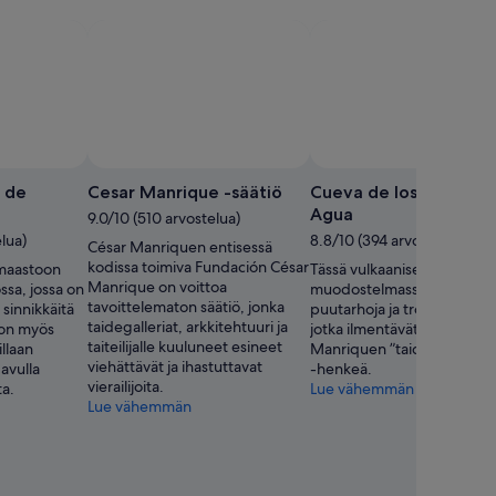
 de
Cesar Manrique -säätiö
Cueva de los Jameos 
Agua
9.0/10 (510 arvostelua)
elua)
8.8/10 (394 arvostelua)
César Manriquen entisessä
kodissa toimiva Fundación César
 maastoon
Tässä vulkaanisessa
Manrique on voittoa
ossa, jossa on
muodostelmassa on upeita
tavoittelematon säätiö, jonka
a sinnikkäitä
puutarhoja ja trooppinen al
taidegalleriat, arkkitehtuuri ja
a on myös
jotka ilmentävät arkkitehti 
taiteilijalle kuuluneet esineet
illaan
Manriquen ”taidetta luonn
viehättävät ja ihastuttavat
avulla
-henkeä.
vierailijoita.
ta.
Lue vähemmän
Lue vähemmän