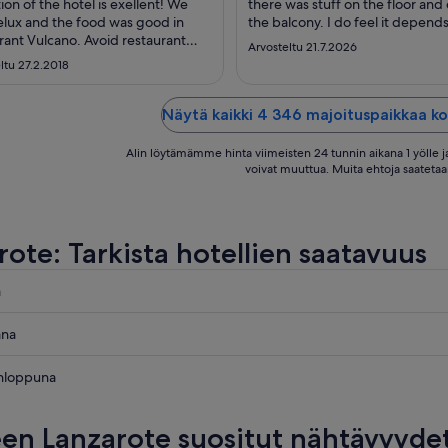
tion of the hotel is exellent! We
there was stuff on the floor and
lux and the food was good in
the balcony. I do feel it depend
rant Vulcano. Avoid restaurant
was cleaning it, as they did the
Arvosteltu 21.7.2026
. Every visit was an
late. The bathroom was clean we
ltu 27.2.2018
intment. Holtel was not clean. We
the bedsheets were shabby but
that managers do not put enough
andnbath towel were fine. The a
to the cleening time! Shame,
conditioning was rubbish to start 
Näytä kaikki 4 346 majoituspaikkaa k
s did their best!"
Alin löytämämme hinta viimeisten 24 tunnin aikana 1 yölle ja
voivat muuttua. Muita ehtoja saatetaa
rote: Tarkista hotellien saatavuus
a
e
ana
e
onloppuna
aksi
e
en Lanzarote suositut nähtävyyde