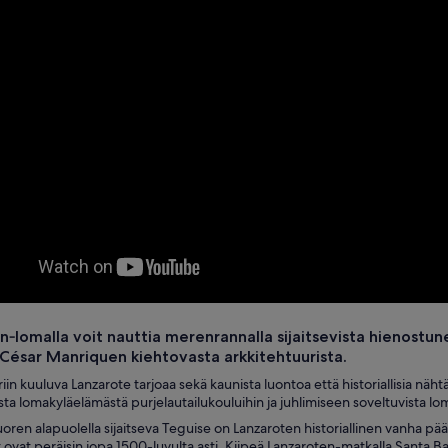
‑lomalla voit nauttia merenrannalla sijaitsevista hienostune
a César Manriquen kiehtovasta arkkitehtuurista.
in kuuluva Lanzarote tarjoaa sekä kaunista luontoa että historiallisia nähtäv
ta lomakyläelämästä purjelautailukouluihin ja juhlimiseen soveltuvista loma
en alapuolella sijaitseva Teguise on Lanzaroten historiallinen vanha pä
ovat peräisin jopa 1500-luvulta asti. Kiipeä Lanzaroten-matkalla Santa 