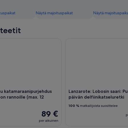
tuspaikat
Näytä majoituspaikat
Näytä majoituspaik
teetit
katamaraanipurjehdus Papagayon rannoille (max. 12 henkeä)
Lanzarote: Lobosin saari: Puolen
tu katamaraanipurjehdus
Lanzarote: Lobosin saari: P
n rannoille (max. 12
päivän delfiinikatseluretki
100 %
matkailijoista suosittelee
89 €
p
per aikuinen