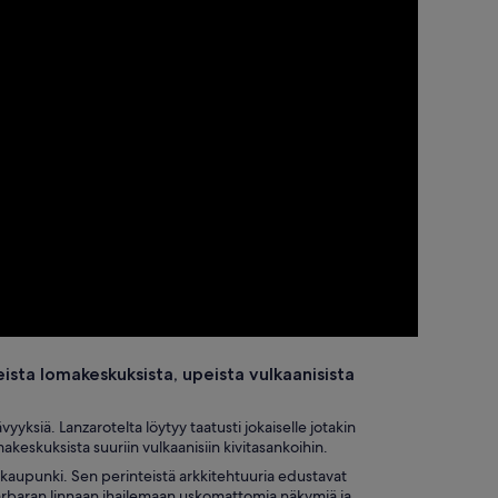
ista lomakeskuksista, upeista vulkaanisista
yyksiä. Lanzarotelta löytyy taatusti jokaiselle jotakin
keskuksista suuriin vulkaanisiin kivitasankoihin.
äkaupunki. Sen perinteistä arkkitehtuuria edustavat
Barbaran linnaan ihailemaan uskomattomia näkymiä ja