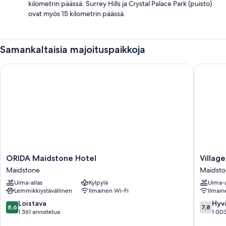
kilometrin päässä. Surrey Hills ja Crystal Palace Park (puisto)
ovat myös 15 kilometrin päässä.
Samankaltaisia majoituspaikkoja
ORIDA Maidstone Hotel
Village 
ORIDA
Village
ORIDA Maidstone Hotel
Villag
Maidstone
Hotel
Maidstone
Maidst
Hotel
Maidsto
Uima-allas
Kylpylä
Uima-a
Maidstone
Maidsto
Lemmikkiystävällinen
Ilmainen Wi-Fi
Ilmain
8.6
7.8
Loistava
Hyv
8,6
7,8
kautta
kautta
1 361 arvostelua
1 003
10,
10,