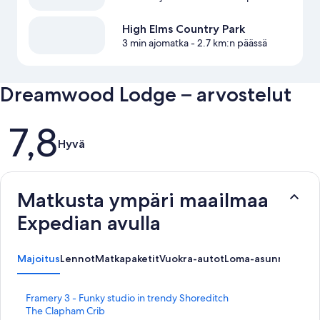
High Elms Country Park
3 min ajomatka
- 2.7 km:n päässä
Dreamwood Lodge – arvostelut
Arvostelut
7,8
Hyvä
Matkusta ympäri maailmaa
Expedian avulla
Majoitus
Lennot
Matkapaketit
Vuokra-autot
Loma-asunnot
Aktiv
K
Framery 3 - Funky studio in trendy Shoreditch
o
K
The Clapham Crib