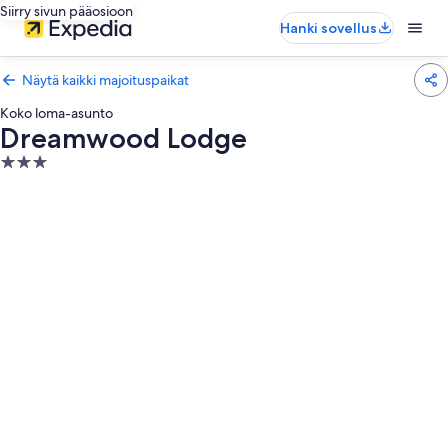
Siirry sivun pääosioon
Hanki sovellus
Näytä kaikki majoituspaikat
Koko loma-asunto
Dreamwood Lodge
3.0
tähden
majoituspaikka
Majoituspaikan
Dreamwood