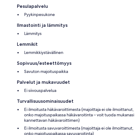
Pesulapalvelu
Pyykinpesukone
Ilmastointi ja lämmitys
Lämmitys
Lemmikit
Lemmikkiystävällinen
Sopivuus/esteettömyys
Savuton majoituspaikka
Palvelut ja mukavuudet
Ei siivouspalvelua
Turvallisuusominaisuudet
Ei ilmoitusta häkävaroittimesta (majoittaja ei ole ilmoittanut,
onko majoituspaikassa häkävaroitinta – voit tuoda mukanasi
kannettavan häkävaroittimen)
Ei ilmoitusta savuvaroittimesta (majoittaja ei ole ilmoittanut,
onko majoituspaikassa savuvaroitinta)