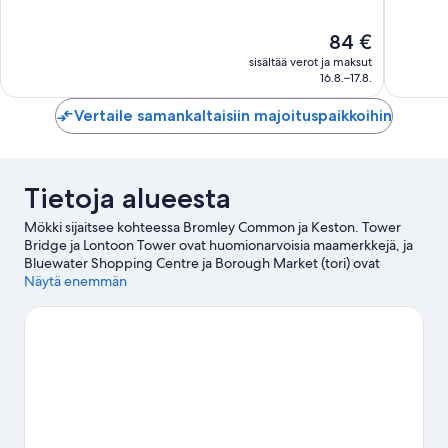
Loistava,
Hyvä,
1 361
1 003
Hinta
84 €
arvostelua
arvostel
on
sisältää verot ja maksut
84 €
16.8.–17.8.
Vertaile samankaltaisiin majoituspaikkoihin
Tietoja alueesta
Mökki sijaitsee kohteessa Bromley Common ja Keston. Tower
Bridge ja Lontoon Tower ovat huomionarvoisia maamerkkejä, ja
Bluewater Shopping Centre ja Borough Market (tori) ovat
vierailun arvoisia kohteita shoppailemaan haluaville. Haluatko
Näytä enemmän
osallistua johonkin tapahtumaan tai käydä matsissa vierailusi
aikana? Tarkista kohteiden The Arena ja ExCeL Exhibition Centre
tapahtumakalenterit.
Vieraile matkaoppaassamme kohteeseen
Bromley
Lontoo: näytä lisää huviloita