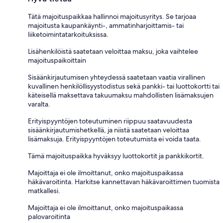
Tätä majoituspaikkaa hallinnoi majoitusyritys. Se tarjoaa
majoitusta kaupankäynti-, ammatinharjoittamis- tai
liiketoimintatarkoituksissa.
Lisähenkilöistä saatetaan veloittaa maksu, joka vaihtelee
majoituspaikoittain
Sisäänkirjautumisen yhteydessä saatetaan vaatia virallinen
kuvallinen henkilöllisyystodistus sekä pankki- tai luottokortti tai
käteisellä maksettava takuumaksu mahdollisten lisämaksujen
varalta.
Erityispyyntöjen toteutuminen riippuu saatavuudesta
sisäänkirjautumishetkellä, ja niistä saatetaan veloittaa
lisämaksuja. Erityispyyntöjen toteutumista ei voida taata.
Tämä majoituspaikka hyväksyy luottokortit ja pankkikortit.
Majoittaja ei ole ilmoittanut, onko majoituspaikassa
häkävaroitinta. Harkitse kannettavan häkävaroittimen tuomista
matkallesi.
Majoittaja ei ole ilmoittanut, onko majoituspaikassa
palovaroitinta