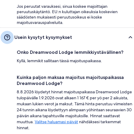
Jos peruutat varauksesi, sinua koskee majoittajan
peruutuskäytäntö. EU:n kuluttajan oikeuksia koskevien
säädösten mukaisesti peruutusoikeus ei koske
majoitusvarauspalveluita.
Usein kysytyt kysymykset
Onko Dreamwood Lodge lemmikkiystävällinen?
Kyllä, lemmikit sallitaan tässä majoituspaikassa.
Kuinka paljon maksaa majoitus majoituspaikassa
Dreamwood Lodge?
8.8.2026 löydetyt hinnat majoituspaikassa Dreamwood Lodge
tulopäivälle 1.9.2026 ovat alkaen 1 167 € per yö per 2 aikuista,
mukaan lukien verot ja maksut. Tämä hinta perustuu viimeisten
24 tunnin aikana löydettyyn alimpaan yöhintaan seuraavien 30
päivän aikana tapahtuville majoituksille. Hinnat saattavat
muuttua.
Valitse haluamasi päivät
nähdäksesi tarkemmat
hinnat.