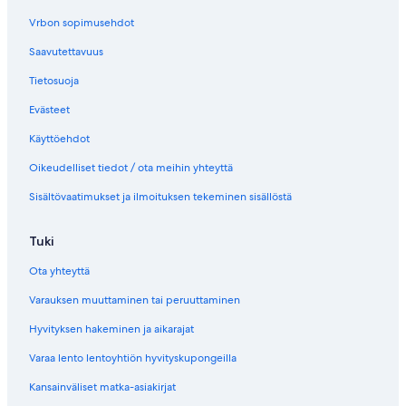
a
n
s
a
k
i
Vrbon sopimusehdot
v
k
t
Saavutettavuus
a
i
i
l
e
Tietosuoja
i
s
n
,
Evästeet
k
b
k
y
Käyttöehdot
i
B
Oikeudelliset tiedot / ota meihin yhteyttä
l
u
Sisältövaatimukset ja ilmoituksen tekeminen sisällöstä
e
g
r
Tuki
o
u
Ota yhteyttä
n
d
Varauksen muuttaminen tai peruuttaminen
s
Hyvityksen hakeminen ja aikarajat
i
v
Varaa lento lentoyhtiön hyvityskupongeilla
u
n
Kansainväliset matka-asiakirjat
a