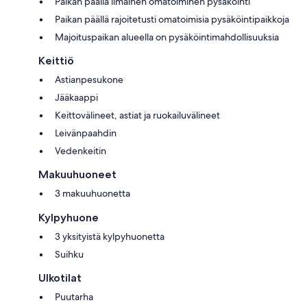
Paikan päällä ilmainen omatoiminen pysäköinti
Paikan päällä rajoitetusti omatoimisia pysäköintipaikkoja
Majoituspaikan alueella on pysäköintimahdollisuuksia
Keittiö
Astianpesukone
Jääkaappi
Keittovälineet, astiat ja ruokailuvälineet
Leivänpaahdin
Vedenkeitin
Makuuhuoneet
3 makuuhuonetta
Kylpyhuone
3 yksityistä kylpyhuonetta
Suihku
Ulkotilat
Puutarha