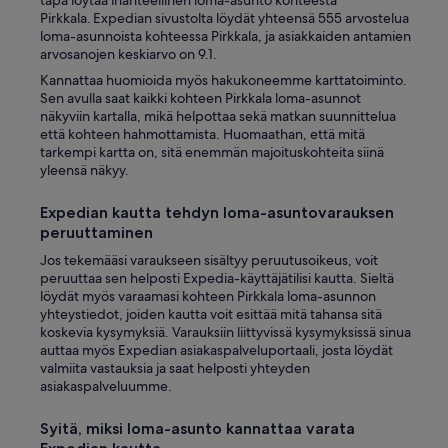
tapa löytää ihanteellinen loma-asunto kohteesta
i
Pirkkala. Expedian sivustolta löydät yhteensä 555 arvostelua
v
loma-asunnoista kohteessa Pirkkala, ja asiakkaiden antamien
a
arvosanojen keskiarvo on 9.1.
n
Kannattaa huomioida myös hakukoneemme karttatoiminto.
v
Sen avulla saat kaikki kohteen Pirkkala loma-asunnot
i
näkyviin kartalla, mikä helpottaa sekä matkan suunnittelua
e
että kohteen hahmottamista. Huomaathan, että mitä
r
tarkempi kartta on, sitä enemmän majoituskohteita siinä
e
yleensä näkyy.
s
s
ä
Expedian kautta tehdyn loma-asuntovarauksen
.
peruuttaminen
L
Jos tekemääsi varaukseen sisältyy peruutusoikeus, voit
ä
peruuttaa sen helposti Expedia-käyttäjätilisi kautta. Sieltä
m
löydät myös varaamasi kohteen Pirkkala loma-asunnon
m
yhteystiedot, joiden kautta voit esittää mitä tahansa sitä
i
koskevia kysymyksiä. Varauksiin liittyvissä kysymyksissä sinua
n
auttaa myös Expedian asiakaspalveluportaali, josta löydät
s
valmiita vastauksia ja saat helposti yhteyden
u
asiakaspalveluumme.
o
s
i
Syitä, miksi loma-asunto kannattaa varata
t