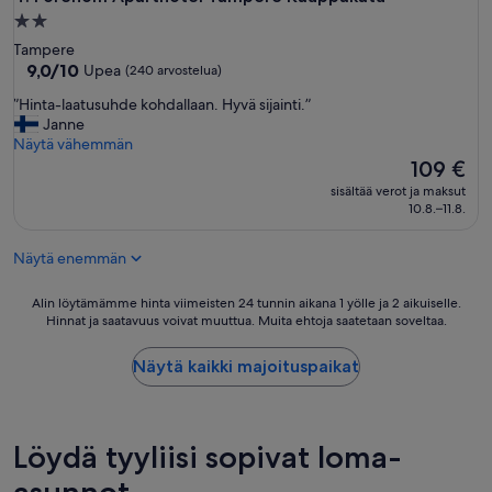
.
K
2.0
i
tähden
Tampere
v
majoituspaikka
9.0
9,0/10
Upea
(240 arvostelua)
a
kautta
k
”
”Hinta-laatusuhde kohdallaan. Hyvä sijainti.”
10,
o
H
Janne
Upea,
h
i
Näytä vähemmän
(240
d
n
Hinta
109 €
arvostelua)
e
t
on
sisältää verot ja maksut
p
a
109 €
10.8.–11.8.
e
-
r
l
h
Näytä enemmän
a
e
a
i
t
Alin
Alin löytämämme hinta viimeisten 24 tunnin aikana 1 yölle ja 2 aikuiselle.
l
u
Hinnat ja saatavuus voivat muuttua. Muita ehtoja saatetaan soveltaa.
löytämämme
l
s
hinta
e
u
viimeisten
Näytä kaikki majoituspaikat
t
h
24
a
d
tunnin
i
e
aikana
i
k
1
Löydä tyyliisi sopivat loma-
s
o
yölle
o
h
ja