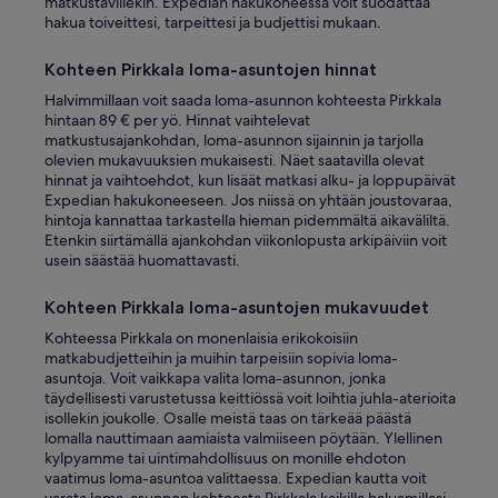
matkustavillekin. Expedian hakukoneessa voit suodattaa
.
hakua toiveittesi, tarpeittesi ja budjettisi mukaan.
P
i
Kohteen Pirkkala loma-asuntojen hinnat
h
a
Halvimmillaan voit saada loma-asunnon kohteesta Pirkkala
s
hintaan 89 € per yö. Hinnat vaihtelevat
s
matkustusajankohdan, loma-asunnon sijainnin ja tarjolla
a
olevien mukavuuksien mukaisesti. Näet saatavilla olevat
t
hinnat ja vaihtoehdot, kun lisäät matkasi alku- ja loppupäivät
i
Expedian hakukoneeseen. Jos niissä on yhtään joustovaraa,
l
hintoja kannattaa tarkastella hieman pidemmältä aikaväliltä.
a
Etenkin siirtämällä ajankohdan viikonlopusta arkipäiviin voit
a
usein säästää huomattavasti.
u
s
Kohteen Pirkkala loma-asuntojen mukavuudet
e
a
Kohteessa Pirkkala on monenlaisia erikokoisiin
m
matkabudjetteihin ja muihin tarpeisiin sopivia loma-
m
asuntoja. Voit vaikkapa valita loma-asunnon, jonka
a
täydellisesti varustetussa keittiössä voit loihtia juhla-aterioita
l
isollekin joukolle. Osalle meistä taas on tärkeää päästä
l
lomalla nauttimaan aamiaista valmiiseen pöytään. Ylellinen
e
kylpyamme tai uintimahdollisuus on monille ehdoton
k
vaatimus loma-asuntoa valittaessa. Expedian kautta voit
i