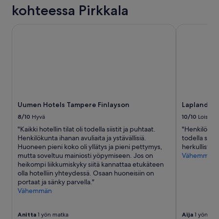
t
kohteessa Pirkkala
y
y
Uumen Hotels Tampere Finlayson
Lapland Hot
k
u
n
n
o
n
s
ä
n
Uumen Hotels Tampere Finlayson
Lapland Ho
g
y
8/10
Hyvä
10/10
Loistava
t
"Kaikki hotellin tilat oli todella siistit ja puhtaat.
"Henkilökunt
e
Henkilökunta ihanan avuliaita ja ystävällisiä.
todella siist
i
Huoneen pieni koko oli yllätys ja pieni pettymys,
herkullista."
k
mutta soveltuu mainiosti yöpymiseen. Jos on
Vähemmän
ä
heikompi liikkumiskyky siitä kannattaa etukäteen
k
olla hotelliin yhteydessä. Osaan huoneisiin on
e
portaat ja sänky parvella."
n
Vähemmän
e
n
k
Anitta
1 yön matka
Aija
1 yön ma