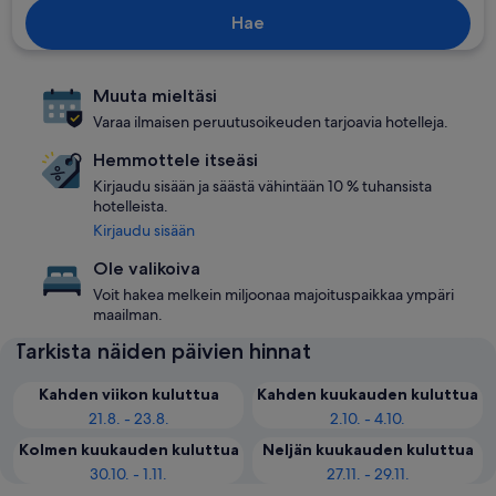
Hae
Muuta mieltäsi
Varaa ilmaisen peruutusoikeuden tarjoavia hotelleja.
Hemmottele itseäsi
Kirjaudu sisään ja säästä vähintään 10 % tuhansista
hotelleista.
Kirjaudu sisään
Ole valikoiva
Voit hakea melkein miljoonaa majoituspaikkaa ympäri
maailman.
Tarkista näiden päivien hinnat
Kahden viikon kuluttua
Kahden kuukauden kuluttua
21.8. - 23.8.
2.10. - 4.10.
Kolmen kuukauden kuluttua
Neljän kuukauden kuluttua
30.10. - 1.11.
27.11. - 29.11.