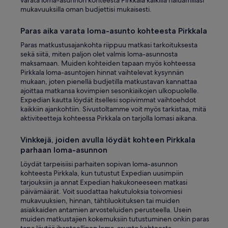
varata loma-asunnon kohteesta Pirkkala kaikilla haluamillasi
n
mukavuuksilla oman budjettisi mukaisesti.
a
u
Paras aika varata loma-asunto kohteesta Pirkkala
t
o
Paras matkustusajankohta riippuu matkasi tarkoituksesta
l
sekä siitä, miten paljon olet valmis loma-asunnosta
l
maksamaan. Muiden kohteiden tapaan myös kohteessa
e
Pirkkala loma-asuntojen hinnat vaihtelevat kysynnän
j
mukaan, joten pienellä budjetilla matkustavan kannattaa
a
ajoittaa matkansa kovimpien sesonkiaikojen ulkopuolelle.
l
Expedian kautta löydät itsellesi sopivimmat vaihtoehdot
i
kaikkiin ajankohtiin. Sivustoltamme voit myös tarkistaa, mitä
i
aktiviteetteja kohteessa Pirkkala on tarjolla lomasi aikana.
t
y
Vinkkejä, joiden avulla löydät kohteen Pirkkala
n
parhaan loma-asunnon
t
ä
Löydät tarpeisiisi parhaiten sopivan loma-asunnon
p
kohteesta Pirkkala, kun tutustut Expedian uusimpiin
a
tarjouksiin ja annat Expedian hakukoneeseen matkasi
r
päivämäärät. Voit suodattaa hakutuloksia toivomiesi
k
mukavuuksien, hinnan, tähtiluokituksen tai muiden
k
asiakkaiden antamien arvosteluiden perusteella. Usein
i
muiden matkustajien kokemuksiin tutustuminen onkin paras
a