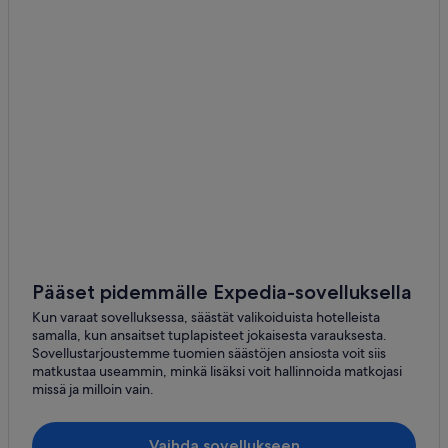
Pääset pidemmälle Expedia-sovelluksella
Kun varaat sovelluksessa, säästät valikoiduista hotelleista
samalla, kun ansaitset tuplapisteet jokaisesta varauksesta.
Sovellustarjoustemme tuomien säästöjen ansiosta voit siis
matkustaa useammin, minkä lisäksi voit hallinnoida matkojasi
missä ja milloin vain.
Vaihda sovellukseen