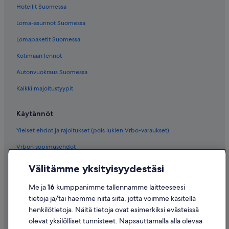
Hotellit Suomessa
Loma-asunnot Suomessa
Lomapaketit Suomessa
Kotimaan lennot
Autonvuokraus Suomessa
Kaikki majoitustyypit
Käytännöt
Yleiset ehdot ja rajoitukset (pois lukien Vrbo-varaukset)
Vrbon sopimusehdot
Saavutettavuus
Välitämme yksityisyydestäsi
Tietosuoja
Me ja
16
kumppanimme tallennamme laitteeseesi
Evästeet
tietoja ja/tai haemme niitä siitä, jotta voimme käsitellä
henkilötietoja. Näitä tietoja ovat esimerkiksi evästeissä
Käyttöehdot
olevat yksilölliset tunnisteet. Napsauttamalla alla olevaa
Oikeudelliset tiedot / ota meihin yhteyttä