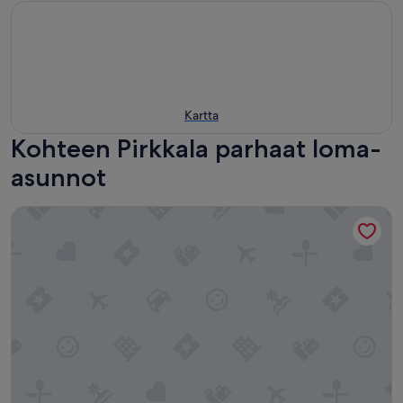
Kartta
Kohteen Pirkkala parhaat loma-
asunnot
Come in! "Niemenmaa" Spacious family house for 13!