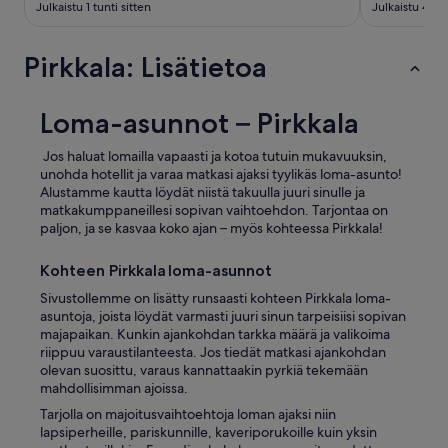
ä
Julkaistu 1 tunti sitten
Julkaistu 4 tun
ä
n
Pirkkala: Lisätietoa
t
a
r
v
Loma-asunnot – Pirkkala
i
t
Jos haluat lomailla vapaasti ja kotoa tutuin mukavuuksin,
s
unohda hotellit ja varaa matkasi ajaksi tyylikäs loma-asunto!
e
Alustamme kautta löydät niistä takuulla juuri sinulle ja
n
matkakumppaneillesi sopivan vaihtoehdon. Tarjontaa on
u
paljon, ja se kasvaa koko ajan – myös kohteessa Pirkkala!
k
k
Kohteen Pirkkala loma-asunnot
u
a
Sivustollemme on lisätty runsaasti kohteen Pirkkala loma-
s
asuntoja, joista löydät varmasti juuri sinun tarpeisiisi sopivan
o
majapaikan. Kunkin ajankohdan tarkka määrä ja valikoima
h
riippuu varaustilanteesta. Jos tiedät matkasi ajankohdan
v
olevan suosittu, varaus kannattaakin pyrkiä tekemään
a
mahdollisimman ajoissa.
l
Tarjolla on majoitusvaihtoehtoja loman ajaksi niin
l
lapsiperheille, pariskunnille, kaveriporukoille kuin yksin
a