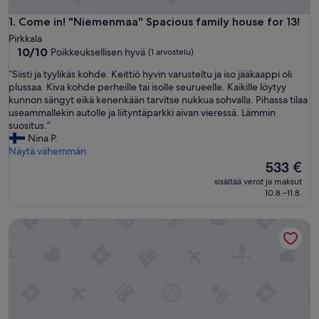
Come in! "Niemenmaa" Spacious family house for 13!
1. Come in! "Niemenmaa" Spacious family house for 13!
Pirkkala
10.0
10/10
Poikkeuksellisen hyvä
(1 arvostelu)
kautta
”
”Siisti ja tyylikäs kohde. Keittiö hyvin varusteltu ja iso jääkaappi oli
10,
S
plussaa. Kiva kohde perheille tai isolle seurueelle. Kaikille löytyy
Poikkeuksellisen
i
kunnon sängyt eikä kenenkään tarvitse nukkua sohvalla. Pihassa tilaa
hyvä,
i
useammallekin autolle ja liityntäparkki aivan vieressä. Lämmin
(1
s
suositus.”
arvostelu)
t
Nina P.
i
Näytä vähemmän
j
Hinta
533 €
a
on
sisältää verot ja maksut
t
533 €
10.8.–11.8.
y
y
Spacious 1BR Apt. Next to Lake Näsijärvi
l
i
k
ä
s
k
o
h