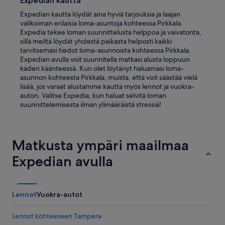
Expedian kautta
u
Expedian kautta löydät aina hyviä tarjouksia ja laajan
s
valikoiman erilaisia loma-asuntoja kohteessa Pirkkala.
.
Expedia tekee loman suunnittelusta helppoa ja vaivatonta,
”
sillä meiltä löydät yhdestä paikasta helposti kaikki
tarvitsemasi tiedot loma-asunnoista kohteessa Pirkkala.
Expedian avulla voit suunnitella matkasi alusta loppuun
käden käänteessä. Kun olet löytänyt haluamasi loma-
asunnon kohteesta Pirkkala, muista, että voit säästää vielä
lisää, jos varaat alustamme kautta myös lennot ja vuokra-
auton. Valitse Expedia, kun haluat selvitä loman
suunnittelemisesta ilman ylimääräistä stressiä!
Matkusta ympäri maailmaa
Expedian avulla
Lennot
Vuokra-autot
Lennot kohteeseen Tampere