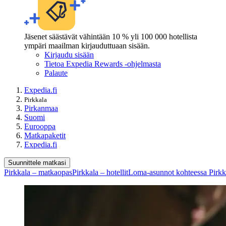
Jäsenet säästävät vähintään 10 % yli 100 000 hotellista
ympäri maailman kirjauduttuaan sisään.
Kirjaudu sisään
Tietoa Expedia Rewards -ohjelmasta
Palaute
Expedia.fi
Pirkkala
Pirkanmaa
Suomi
Eurooppa
Matkapaketit
Expedia.fi
Suunnittele matkasi
Pirkkala – matkaopas
Pirkkala – hotellit
Loma-asunnot kohteessa Pirkk