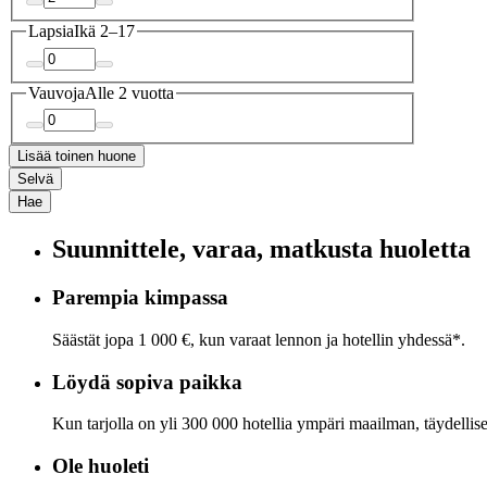
Lapsia
Ikä 2–17
Vauvoja
Alle 2 vuotta
Lisää toinen huone
Selvä
Hae
Suunnittele, varaa, matkusta huoletta
Parempia kimpassa
Säästät jopa 1 000 €, kun varaat lennon ja hotellin yhdessä*.
Löydä sopiva paikka
Kun tarjolla on yli 300 000 hotellia ympäri maailman, täydelli
Ole huoleti