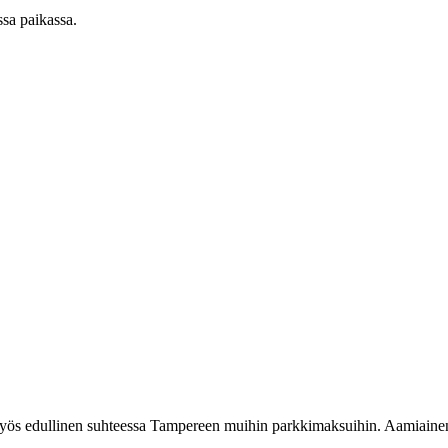
ssa paikassa.
li myös edullinen suhteessa Tampereen muihin parkkimaksuihin. Aamiain