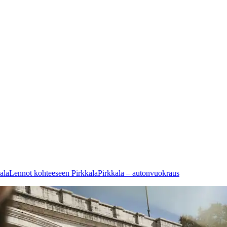
ala
Lennot kohteeseen Pirkkala
Pirkkala – autonvuokraus