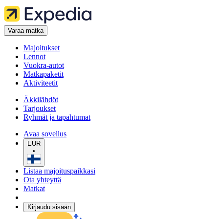
Varaa matka
Majoitukset
Lennot
Vuokra-autot
Matkapaketit
Aktiviteetit
Äkkilähdöt
Tarjoukset
Ryhmät ja tapahtumat
Avaa sovellus
EUR
•
Listaa majoituspaikkasi
Ota yhteyttä
Matkat
Kirjaudu sisään