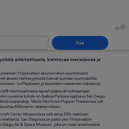
u puutarha, jossa on mutkitteleva polku, erilaisia pensaita ja suuri puu, jon
Vilkkaalla rannalla aallot ly
25
Hae
tyylistä arkkitehtuuria, kiehtovaa merielämää ja
linen rakennus, jossa on koristeellinen arkkitehtuuri, ja sen edessä on lammik
Vilkkaasti liikennöity kaupunk
tunnetaan Yhdysvaltain länsirannikon suurimmasta
et alueen nähtävyyksistä tulevat suoraan luontoäidiltä.
ikkimiseen, surffaukseen ja kauniiden maisemien katseluun.
eaWorld®‑merimaailmassa lapset pääsevät kohtaamaan
eiden suosima kohde on Balboa Parkissa sijaitseva San Diego
t nähdä isopandoja. Marie Hitchcock Puppet Theaterissa voit
uksuttaa 805metrin ratakierroksen.
rcraft Carrier Museumissa voit astua 296-metrisen
miehistöä. San Diegossa on paitsi yksi Yhdysvaltain
 San Diego Air & Space Museum, joka on maan ensimmäisiä