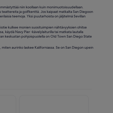
ämmästyttää niin koollaan kuin monimuotoisuudellaan.
teattereita ja golfkenttä. Jos kaipaat matkalta San Diegoon
laisia teemoja. Yksi puutarhoista on jäljitelmä Sevillan
itiotie kulkee monien suosituimpien nähtävyyksien ohitse
, käydä Navy Pier ‑kävelylaiturilla tai matkata lautalla
van keskustan pohjoispuolella on Old Town San Diego State
miten aurinko laskee Kaliforniassa. Se on San Diegon upein
 Diego
Wyndham San Diego Bayside