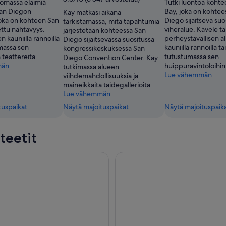
somassa eläimiä
Tutki luontoa kohte
an Diegon
Bay, joka on kohtee
Käy matkasi aikana
joka on kohteen San
Diego sijaitseva suo
tarkistamassa, mitä tapahtumia
ttu nähtävyys.
viheralue. Kävele 
järjestetään kohteessa San
n kauniilla rannoilla
perheystävällisen a
Diego sijaitsevassa suositussa
imassa sen
kauniilla rannoilla ta
kongressikeskuksessa San
 teattereita.
tutustumassa sen
Diego Convention Center. Käy
män
huippuravintoloihin
tutkimassa alueen
Lue vähemmän
viihdemahdollisuuksia ja
maineikkaita taidegallerioita.
Lue vähemmän
tuspaikat
Näytä majoituspaikat
Näytä majoituspaik
teetit
OLAND® Californiaan
Sesame Place® San Diego