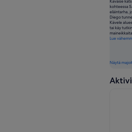
Käväise kat
kohteessa S
eläintarha, 
Diego tunne
Kävele aluee
tai käy tutk
maineikkaita
Lue vähem
Näytä majoi
Aktivi
Liput LEG