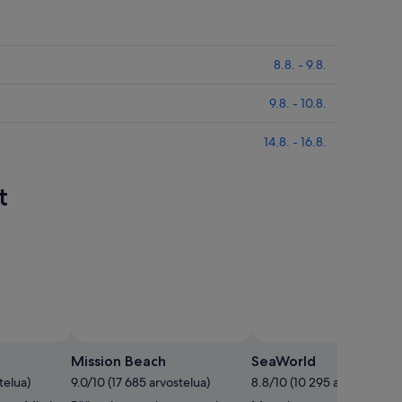
8.8. - 9.8.
9.8. - 10.8.
14.8. - 16.8.
t
Valokuva: Travel in 
Mission Beach
SeaWorld
telua)
9.0/10 (17 685 arvostelua)
8.8/10 (10 295 arvostelua)