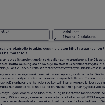
Maisemoit
öpäivä
Asiakkaat
1 huone, 2 asiakasta
sa on jokaiselle jotakin: espanjalaisten lähetyssaarnaajien 
en unelmarantoja.
Historial
a on leuto sää vuoden ympäri sekä paljon auringonpaistetta. San Diego 
asta, mutta kaupungissa on myös yli 50 suosittua turistinähtävyyttä. Mon
hin ja Pacific Beachin kaltaiset rantakohteet ovat täydellisiä hiekassa le
gossa tarjoaa laajan valikoiman aktiviteetteja erityisesti perheille. S
 rinteessä sijaitsee rakennuksia, joista avautuu näkymä merelle.
 katsomaan esityksiä ja hurjastelemaan huvipuistolaitteissa. Toinen perh
gon eläintarha on yksi harvoista paikoista Kiinan ulkopuolella, jossa voi
assa nukketeatteria, ja Balboa Parkin hauskan minijunan kyydissä voit p
hteys Tyynellemerelle on luonut kaupungille kiehtovan merihistorian. Ai
ksen, USS Midwayn, kannelle. Se on kuljettanut aikanaan yli 4000hengen 
 merivoimien laivastoista myös rikas ilmailuperinne. Balboa Parkissa on