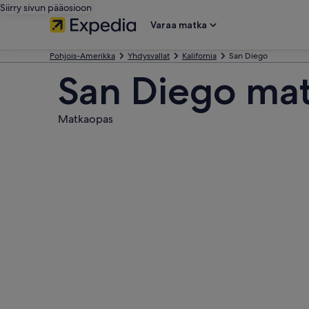
Siirry sivun pääosioon
Varaa matka
Pohjois-Amerikka
Yhdysvallat
Kalifornia
San Diego
San Diego mat
Matkaopas