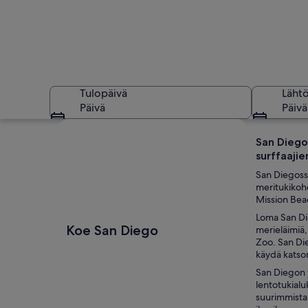
Tulopäivä
Läht
Päivä
Päivä
Tarkastele karttaa
San Diegos
surffaaji
San Diegoss
meritukikohd
Mission Beac
Loma San Die
Rannikkoalue, jossa
Koe San Diego
merieläimiä,
Zoo. San Die
käydä katsom
San Diegon y
lentotukialu
suurimmista