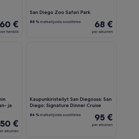
San Diego Zoo Safari Park
60 €
68 €
88 %
matkailijoista suosittelee
per henkilö
per aikuinen
atching Adventures (valaan- ja delfiininbongausseikkailut)
Kaupunkiristeilyt San Diegossa: San Diego: Signat
hin
Kaupunkiristeilyt San Diegossa: San
n- ja
Diego: Signature Dinner Cruise
95 €
86 %
matkailijoista suosittelee
50 €
per aikuinen
er aikuinen