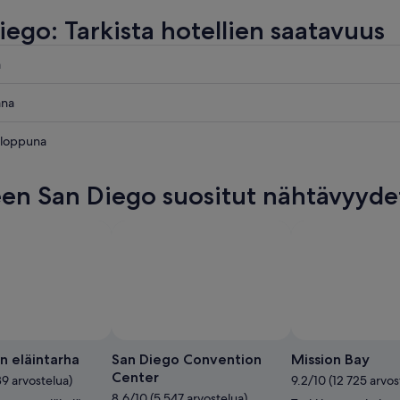
iego: Tarkista hotellien saatavuus
a
ana
onloppuna
en San Diego suositut nähtävyyde
aksi
puksi
n eläintarha
San Diego Convention
Mission Bay
Center
39 arvostelua)
9.2/10 (12 725 arvos
8.6/10 (5 547 arvostelua)