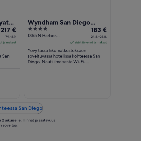
yatt
Wyndham San Diego
Hinta
4
Hinta
217 €
Bayside
183 €
on
out
on
1355 N Harbor
7.9.–8.9.
24.8.–25.8.
Drive San Diego CA
217 €
of
183 €
rot ja maksut
sisältää verot ja maksut
per
5
per
Yövy tässä liikematkustukseen
yö
yö
a San
soveltuvassa hotellissa kohteessa San
ajalle
Diego. Nauti ilmaisesta Wi-Fi-
ajalle
a
yhteydestä, 3 ravintolasta ja aamiaisesta
7.9.
24.8.
(lisämaksusta). Asiakkaamme ...
viiva
viiva
8.9.
25.8.
ohteessa San Diego
 2 aikuiselle. Hinnat ja saatavuus
n soveltaa.