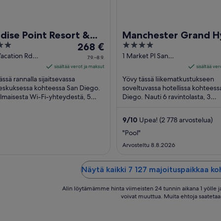
dise Point Resort &
Manchester Grand H
Hinta
4
268 €
San Diego
on
out
acation Rd
1 Market Pl San
7.9.–8.9.
iego CA
Diego CA
268 €
of
sisältää verot ja maksut
sisältää ve
per
5
ässä rannalla sijaitsevassa
Yövy tässä liikematkustukseen
yö
eskuksessa kohteessa San Diego.
soveltuvassa hotellissa kohteess
ilmaisesta Wi-Fi-yhteydestä, 5
ajalle
Diego. Nauti 6 ravintolasta, 3
ma-altaasta ja täyden palvelun
baarista/loungesta ja aamiaisest
7.9.
stä. ...
(lisämaksusta). Asiakkaamme ...
viiva
9
/
10
Upea! (2 778 arvostelua)
8.9.
"Pool"
Arvosteltu 8.8.2026
Näytä kaikki 7 127 majoituspaikkaa k
Alin löytämämme hinta viimeisten 24 tunnin aikana 1 yölle ja
voivat muuttua. Muita ehtoja saatetaa