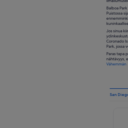
ilmailumuseo
Balboa Park
Puistossa si
ennemminkin 
kuninkaallis
Jos sinua ki
ydinkeskusta
Coronado Is
Park, jossa 
Paras tapa 
nähtävyys, e
Vähemmän
San Diego
Paradis