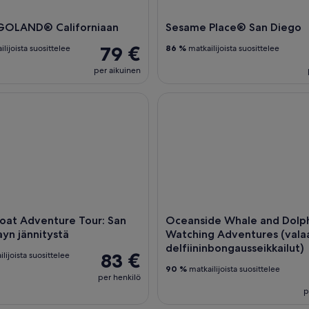
EGOLAND® Californiaan
Sesame Place® San Diego
79 €
lijoista suosittelee
86 %
matkailijoista suosittelee
per aikuinen
 Adventure Tour: San Diego Bayn jännitystä
Oceanside Whale and Dolphin W
oat Adventure Tour: San
Oceanside Whale and Dolp
yn jännitystä
Watching Adventures (valaa
delfiininbongausseikkailut)
83 €
lijoista suosittelee
90 %
matkailijoista suosittelee
per henkilö
p