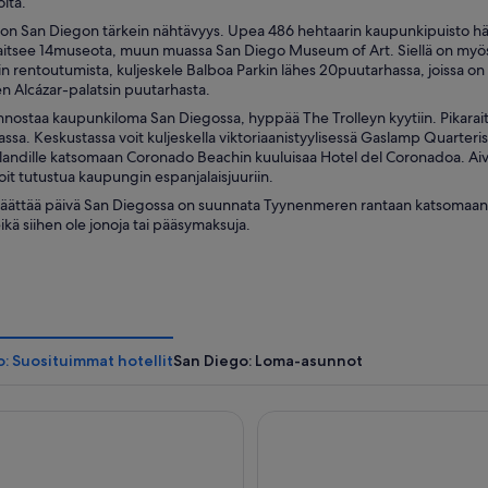
ita.
 on San Diegon tärkein nähtävyys. Upea 486 hehtaarin kaupunkipuisto h
jaitsee 14museota, muun muassa San Diego Museum of Art. Siellä on myös 
rentoutumista, kuljeskele Balboa Parkin lähes 20puutarhassa, joissa on eri
en Alcázar-palatsin puutarhasta.
innostaa kaupunkiloma San Diegossa, hyppää The Trolleyn kyytiin. Pikara
ssa. Keskustassa voit kuljeskella viktoriaanistyylisessä Gaslamp Quarterissa
landille katsomaan Coronado Beachin kuuluisaa Hotel del Coronadoa. Ai
voit tutustua kaupungin espanjalaisjuuriin.
päättää päivä San Diegossa on suunnata Tyynenmeren rantaan katsomaan, 
ikä siihen ole jonoja tai pääsymaksuja.
: Suosituimmat hotellit
San Diego: Loma-asunnot
e Point Resort & Spa
Manchester Grand Hyatt San