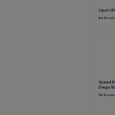
Liput L
84 %
matkai
Speed Boat
Speed B
Diego Ba
96 %
matkai