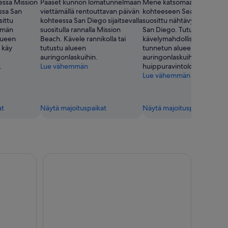
essa Mission
Pääset kunnon lomatunnelmaan
Mene katsomaan merieläim
ssa San
viettämällä rentouttavan päivän
kohteeseen SeaWorld, jok
sittu
kohteessa San Diego sijaitsevalla
suosittu nähtävyys kohtees
tämän
suositulla rannalla Mission
San Diego. Tutustu tämän
lueen
Beach. Kävele rannikolla tai
kävelymahdollisuuksistaan
i käy
tutustu alueen
tunnetun alueen kauniisiin
auringonlaskuihin.
auringonlaskuihin ja
.
Lue vähemmän
huippuravintoloihin.
Lue vähemmän
at
Näytä majoituspaikat
Näytä majoituspaikat
San Diego Zoo Safari Park