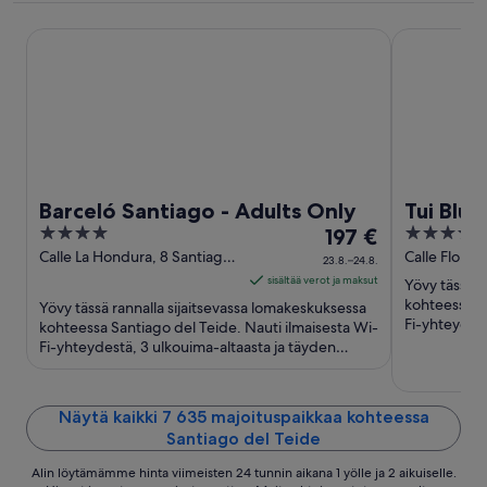
Barceló Santiago - Adults Only
Tui Blue Los
Barceló Santiago - Adults Only
Tui Blue
4
Hinta
4
197 €
Adultos
out
on
out
Calle La Hondura, 8 Santiago
Calle Flor d
23.8.–24.8.
del Teide Tenerife
of
197 €
of
sisältää verot ja maksut
Yövy tässä k
5
per
5
kohteessa Sa
Yövy tässä rannalla sijaitsevassa lomakeskuksessa
yö
Fi-yhteydest
kohteessa Santiago del Teide. Nauti ilmaisesta Wi-
palvelun kylp
Fi-yhteydestä, 3 ulkouima-altaasta ja täyden
ajalle
palvelun kylpylästä. ...
23.8.
viiva
24.8.
Näytä kaikki 7 635 majoituspaikkaa kohteessa
Santiago del Teide
Alin löytämämme hinta viimeisten 24 tunnin aikana 1 yölle ja 2 aikuiselle.