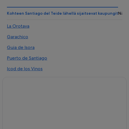
Kohteen Santiago del Teide lähellä sijaitsevat kaupungit
Näht
La Orotava
Garachico
Guia de Isora
Puerto de Santiago
Icod de los Vinos
Buenavista del Norte
Los Silos
El Tanque
Los Gigantes
Masca