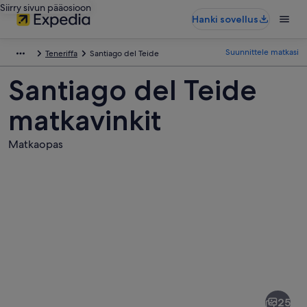
Siirry sivun pääosioon
Hanki sovellus
Suunnittele matkasi
Teneriffa
Santiago del Teide
Santiago del Teide
matkavinkit
Matkaopas
Kuvia
kohteesta
Santiago
25