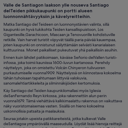
Valle de Santiagon laakson ylle nouseva Santiago
delTeiden pikkukaupunki on portti alueen
luonnonnähtävyyksiin ja kävelyreitteihin.
Matka Santiago del Teideen on luonnonystävien valinta, sillä
kaupunki on hyvä tukikohta Teiden kansallispuistoon, Los
Gigantesille,Garachicoon, Mascaan ja Tenovuorille kohdistuville
retkille. Vain harvat turistit viipyvät täällä paria päivää kauempaa,
joten kaupunki on onnistunut säilyttämään selvästi kanarialaisen
kulttuurinsa. Monet paikalliset pukeutuvat yhä paikallisiin asuihin.
Ennen kuin lähdet patikoimaan, käväise Señorio delVallen turisti-
infossa, joka toimii kauniissa 1600-luvun kartanossa. Perehdy
näyttelyyn, joka on omistettu Volcán Chinyeron tulivuoren
purkautumiselle vuonna1909. Näyttelyssä on kiinnostava kokoelma
tähän tuhoisaan tapahtumaan liittyviä valokuvia,
sanomalehtiartikkeleita ja silminnäkijöiden kertomuksia.
Käy Santiago del Teiden kaupunkilomallasi myös Iglesia
deSanFernando Reyn kirkossa, joka rakennettiin alun perin
vuonna1679. Tämä viehättävä kalkkimaalattu rakennus on vaikuttava
näky vuoristomaisemaa vasten. Sisällä on hieno kokoelma
uskonnollisia patsaita ja maalauksia.
Seuraa jotakin upeista patikkareiteistä, jotka kulkevat Valle
deSantiagoa ympäröivällä maaseudulla. Löydät lisää hienoja reittejä