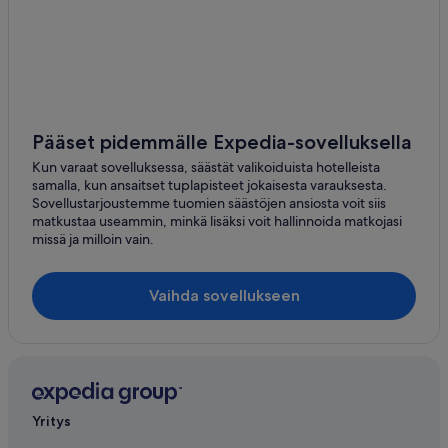
Chío
Lomo de Arico
La Arena
Pääset pidemmälle Expedia-sovelluksella
Kun varaat sovelluksessa, säästät valikoiduista hotelleista
samalla, kun ansaitset tuplapisteet jokaisesta varauksesta.
Sovellustarjoustemme tuomien säästöjen ansiosta voit siis
matkustaa useammin, minkä lisäksi voit hallinnoida matkojasi
missä ja milloin vain.
Vaihda sovellukseen
Yritys