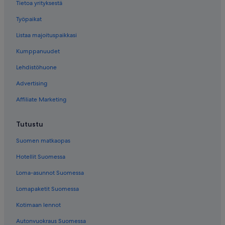
Tietoa yrityksestä
Työpaikat
Listaa majoituspaikkasi
Kumppanuudet
Lehdistöhuone
Advertising
Affiliate Marketing
Tutustu
Suomen matkaopas
Hotellit Suomessa
Loma-asunnot Suomessa
Lomapaketit Suomessa
Kotimaan lennot
Autonvuokraus Suomessa