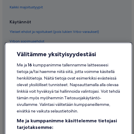
Kaikki majoitustyypit
Käytännöt
Yleiset ehdot ja rajoitukset (pois lukien Vrbo-varaukset)
Vrbon sopimusehdot
Saavutettavuus
Välitämme yksityisyydestäsi
Tietosuoja
Me ja
16
kumppanimme tallennamme laitteeseesi
Evästeet
tietoja ja/tai haemme niitä siitä, jotta voimme käsitellä
henkilötietoja. Näitä tietoja ovat esimerkiksi evästeissä
Käyttöehdot
olevat yksilölliset tunnisteet. Napsauttamalla alla olevaa
Oikeudelliset tiedot / ota meihin yhteyttä
linkkiä voit hyväksyä tai hallinnoida valintojasi. Voit tehdä
tämän myös myöhemmin Tietosuojakäytäntö-
Sisältövaatimukset ja ilmoituksen tekeminen sisällöstä
sivullamme. Valintasi välitetään kumppaneillemme,
eivätkä ne vaikuta selaustietoihin.
Tuki
Me ja kumppanimme käsittelemme tietojasi
Ota yhteyttä
tarjotaksemme:
Varauksen muuttaminen tai peruuttaminen