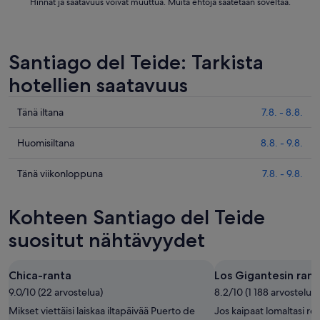
Hinnat ja saatavuus voivat muuttua. Muita ehtoja saatetaan soveltaa.
Santiago del Teide: Tarkista
hotellien saatavuus
Tarkista
Tänä iltana
7.8. - 8.8.
kohteen
Santiago
Tarkista
Huomisiltana
8.8. - 9.8.
del
kohteen
Teide
Santiago
Tarkista
Tänä viikonloppuna
7.8. - 9.8.
hinnat
del
kohteen
täksi
Teide
Santiago
Kohteen Santiago del Teide
illaksi
hinnat
del
eli
huomisillaksi
Teide
suositut nähtävyydet
7.8.
eli
hinnat
-
8.8.
täksi
Chica-ranta
Los Gigantesin rant
8.8.
-
viikonlopuksi
9.0/10 (22 arvostelua)
9.8.
8.2/10 (1 188 arvostelua)
eli
7.8.
Mikset viettäisi laiskaa iltapäivää Puerto de
Jos kaipaat lomaltasi re