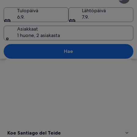
del
Teide
Tulopäivä
Lähtöpäivä
6.9.
7.9.
Asiakkaat
1 huone, 2 asiakasta
Aavikkoinen maisema, taustalla vuori 
Hae
Tarkastele karttaa
Koe Santiago del Teide