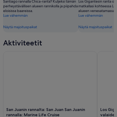
-
Santiago rannalla Chica-ranta? Kuljeksi tämän
Los Gigantesin ranta oll
perheystävällisen alueen rannikolla ja piipahda
matkallasi kohteessa Lo
9.8.
eloisissa baareissa.
alueen venesatamassa.
Lue vähemmän
Lue vähemmän
Näytä majoituspaikat
Näytä majoituspaikat
Aktiviteetit
San Juanin rannalta: San Juan San Juanin rannalla: Marine Lif
Los Gigante
San Juanin rannalta: San Juan San Juanin
Los Giga
rannalla: Marine Life Cruise
valaiden 