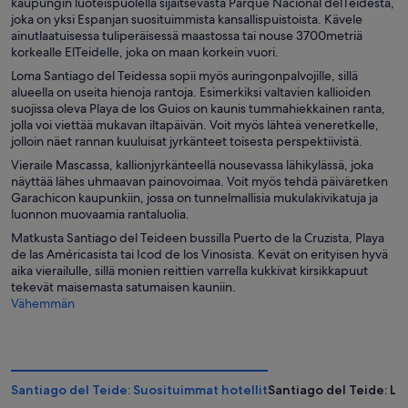
kaupungin luoteispuolella sijaitsevasta Parque Nacional delTeidesta,
joka on yksi Espanjan suosituimmista kansallispuistoista. Kävele
ainutlaatuisessa tuliperäisessä maastossa tai nouse 3700metriä
korkealle ElTeidelle, joka on maan korkein vuori.
Loma Santiago del Teidessa sopii myös auringonpalvojille, sillä
alueella on useita hienoja rantoja. Esimerkiksi valtavien kallioiden
suojissa oleva Playa de los Guios on kaunis tummahiekkainen ranta,
jolla voi viettää mukavan iltapäivän. Voit myös lähteä veneretkelle,
jolloin näet rannan kuuluisat jyrkänteet toisesta perspektiivistä.
Vieraile Mascassa, kallionjyrkänteellä nousevassa lähikylässä, joka
näyttää lähes uhmaavan painovoimaa. Voit myös tehdä päiväretken
Garachicon kaupunkiin, jossa on tunnelmallisia mukulakivikatuja ja
luonnon muovaamia rantaluolia.
Matkusta Santiago del Teideen bussilla Puerto de la Cruzista, Playa
de las Américasista tai Icod de los Vinosista. Kevät on erityisen hyvä
aika vierailulle, sillä monien reittien varrella kukkivat kirsikkapuut
tekevät maisemasta satumaisen kauniin.
Vähemmän
Santiago del Teide: Suosituimmat hotellit
Santiago del Teide: L