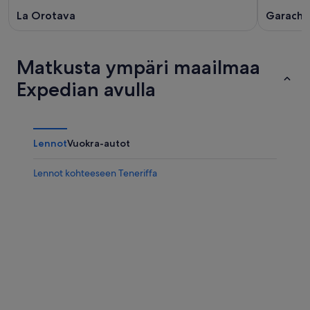
La Orotava
Garachi
Matkusta ympäri maailmaa
Expedian avulla
Lennot
Vuokra-autot
Lennot kohteeseen Teneriffa