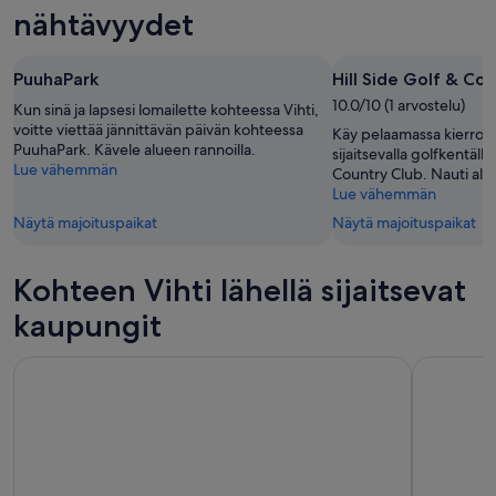
-
9.8.
ensi
nähtävyydet
9.8.
-
viikonlopuksi
10.8.
eli
PuuhaPark
Hill Side Golf & Co
14.8.
10.0/10 (1 arvostelu)
-
Kun sinä ja lapsesi lomailette kohteessa Vihti,
voitte viettää jännittävän päivän kohteessa
16.8.
Käy pelaamassa kierros 
PuuhaPark. Kävele alueen rannoilla.
sijaitsevalla golfkentällä
Lue vähemmän
Country Club. Nauti alu
Lue vähemmän
Näytä majoituspaikat
Näytä majoituspaikat
Kohteen Vihti lähellä sijaitsevat
kaupungit