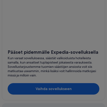
Ojakkala
Loppi
Nummela
Karkkila
Nurmijärvi
Otalampi
Pääset pidemmälle Expedia-sovelluksella
Selki
Kun varaat sovelluksessa, säästät valikoiduista hotelleista
samalla, kun ansaitset tuplapisteet jokaisesta varauksesta.
Sovellustarjoustemme tuomien säästöjen ansiosta voit siis
matkustaa useammin, minkä lisäksi voit hallinnoida matkojasi
missä ja milloin vain.
Vaihda sovellukseen