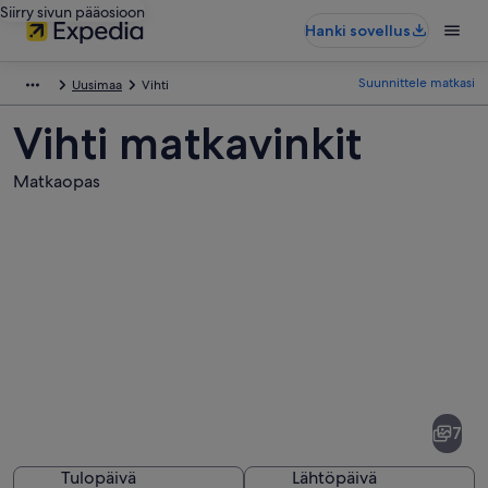
Siirry sivun pääosioon
Hanki sovellus
Suunnittele matkasi
Uusimaa
Vihti
Vihti matkavinkit
Matkaopas
Kuvia
kohteesta
Vihti
7
Tulopäivä
Lähtöpäivä