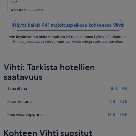
7.9.
"H"
Arvosteltu 8.8.2026
Näytä kaikki 941 majoituspaikkaa kohteessa Vihti
Alin löytämämme hinta viimeisten 24 tunnin aikana 1 yölle ja 2 aikuiselle.
Hinnat ja saatavuus voivat muuttua. Muita ehtoja saatetaan soveltaa.
Vihti: Tarkista hotellien
saatavuus
Tarkista
Tänä iltana
8.8. - 9.8.
kohteen
Vihti
Tarkista
Huomisiltana
9.8. - 10.8.
hinnat
kohteen
täksi
Vihti
Tarkista
Ensi viikonloppuna
14.8. - 16.8.
illaksi
hinnat
kohteen
eli
huomisillaksi
Vihti
Kohteen Vihti suositut
8.8.
eli
hinnat