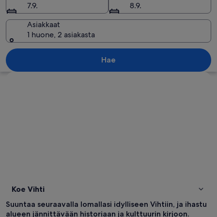
7.9.
8.9.
Asiakkaat
1 huone, 2 asiakasta
Tiheä metsä, jonka läpi virtaa joki.
Hae
Tarkastele karttaa
Koe Vihti
Suuntaa seuraavalla lomallasi idylliseen Vihtiin, ja ihastu
alueen jännittävään historiaan ja kulttuurin kirjoon.