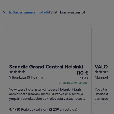
Vihti: Suosituimmat hotellit
Vihti: Loma-asunnot
Scandic Grand Central Helsinki
VALO Hotel 
Scandic Grand Central Helsinki
VALO Ho
4
Hinta
4
110 €
out
on
out
Vilhonkatu 13 Helsinki
Mannerheimi
6.9.–7.9.
of
110 €
of
sisältää verot ja maksut
5
per
5
Yövy tässä hotellissa kohteessa Helsinki. Nauti
Yövy tässä h
yö
aamiaisesta (lisämaksusta), kuntokeskuksesta ja
ilmaisesta W
ympäri vuorokauden auki olevasta vastaanotosta.
ajalle
aamiaisesta
Asiakkaamme kehuvat ...
majoituspaik
6.9.
viiva
9,4
/
10
Poikkeuksellinen! (2 239 arvostelua)