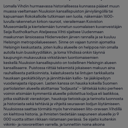
Lomalla Vihdin hurmaavassa historiallisessa kunnassa pääset muun
muassa vaeltamaan Nuuksion kansallispuiston järviylängöllä tai
kapuamaan Rokokalliolle tutkimaan sen luolia, näkemään 1600-
luvulla rakennetun kirkon rauniot, vierailemaan Koiviston
Museomäellä ja kiertelemään tunnetun suomalaisen kuvanveistäjän
Seija Rustholkarhun Ateljeessa.Vihti sijaitsee Uudenmaan
maakunnan länsiosassa Hiidenveden järven rannalla ja se kuuluu
Helsingin metropolialueeseen. Sinne on vajaan tunnin ajomatka
Helsingin keskustasta, joten kulku alueelle on helppoa niin omalla
autolla kuin bussikyydilläkin, ja loma Vihdissä onkin täynnä
kaupungin mukavuuksia virkistävien luontomaisemien
keskellä.Nuuksion kansallispuisto on todellinen Helsingin alueen
kansallisaarre. Puistossa riittää tekemistä jokaiseen makuun aina
rauhallisesta patikoinnista, kalastuksesta tai lintujen tarkkailusta
hauskaan geokätköilyyn ja jännittävään kallio- tai jääkiipeilyyn
vuodenajasta riippuen. Lasten kanssa on hauska kokeilla Suomen
partiolaisten alueella aloittamaa ”lodjausta” – lähtekää koko perheen
voimin etsimään kymmentä alueelle piilotettua lodjua eli laatikkoa,
jotka sisältävät vieraskirjan, hauskoja tietoiskuja ja tarinoita luonnosta
ja historiasta sekä tehtäviä ja vihjeitä seuraavan lodjun löytämiseen.
Nuuksiossa saattaa törmätä myös harvinaiseen liito-oravaan.Vihdillä
on kiehtova historia, ja ihmisten tiedetään saapuneen alueelle jo 9
000 vuotta sitten rikkaan riistamaan perässä. Se sijaitsi kuitenkin
viikinki- ja rosvoreittien varrella, ja tunnettiin noina aikoina