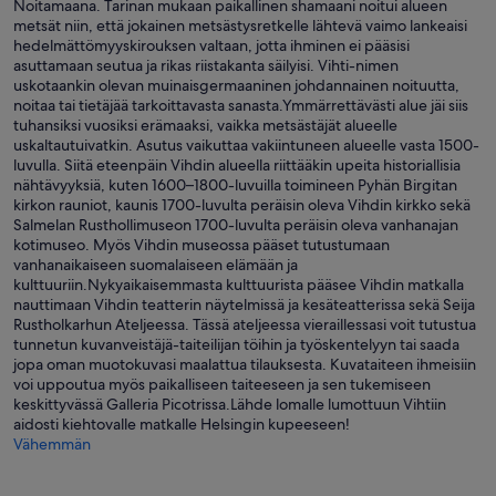
Noitamaana. Tarinan mukaan paikallinen shamaani noitui alueen
metsät niin, että jokainen metsästysretkelle lähtevä vaimo lankeaisi
hedelmättömyyskirouksen valtaan, jotta ihminen ei pääsisi
asuttamaan seutua ja rikas riistakanta säilyisi. Vihti-nimen
uskotaankin olevan muinaisgermaaninen johdannainen noituutta,
noitaa tai tietäjää tarkoittavasta sanasta.Ymmärrettävästi alue jäi siis
tuhansiksi vuosiksi erämaaksi, vaikka metsästäjät alueelle
uskaltautuivatkin. Asutus vaikuttaa vakiintuneen alueelle vasta 1500-
luvulla. Siitä eteenpäin Vihdin alueella riittääkin upeita historiallisia
nähtävyyksiä, kuten 1600–1800-luvuilla toimineen Pyhän Birgitan
kirkon rauniot, kaunis 1700-luvulta peräisin oleva Vihdin kirkko sekä
Salmelan Rusthollimuseon 1700-luvulta peräisin oleva vanhanajan
kotimuseo. Myös Vihdin museossa pääset tutustumaan
vanhanaikaiseen suomalaiseen elämään ja
kulttuuriin.Nykyaikaisemmasta kulttuurista pääsee Vihdin matkalla
nauttimaan Vihdin teatterin näytelmissä ja kesäteatterissa sekä Seija
Rustholkarhun Ateljeessa. Tässä ateljeessa vieraillessasi voit tutustua
tunnetun kuvanveistäjä-taiteilijan töihin ja työskentelyyn tai saada
jopa oman muotokuvasi maalattua tilauksesta. Kuvataiteen ihmeisiin
voi uppoutua myös paikalliseen taiteeseen ja sen tukemiseen
keskittyvässä Galleria Picotrissa.Lähde lomalle lumottuun Vihtiin
aidosti kiehtovalle matkalle Helsingin kupeeseen!
Vähemmän