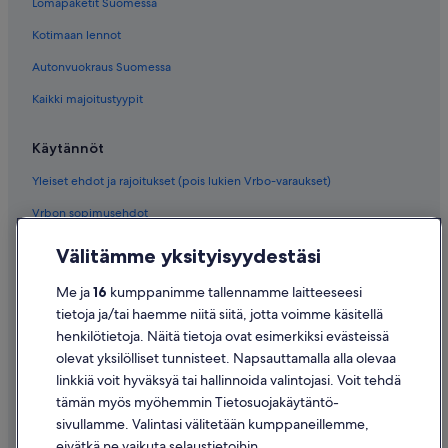
Lomapaketit Suomessa
Kotimaan lennot
Autonvuokraus Suomessa
Kaikki majoitustyypit
Käytännöt
Yleiset ehdot ja rajoitukset (pois lukien Vrbo-varaukset)
Vrbon sopimusehdot
Saavutettavuus
Välitämme yksityisyydestäsi
Tietosuoja
Me ja
16
kumppanimme tallennamme laitteeseesi
Evästeet
tietoja ja/tai haemme niitä siitä, jotta voimme käsitellä
henkilötietoja. Näitä tietoja ovat esimerkiksi evästeissä
Käyttöehdot
olevat yksilölliset tunnisteet. Napsauttamalla alla olevaa
Oikeudelliset tiedot / ota meihin yhteyttä
linkkiä voit hyväksyä tai hallinnoida valintojasi. Voit tehdä
tämän myös myöhemmin Tietosuojakäytäntö-
Sisältövaatimukset ja ilmoituksen tekeminen sisällöstä
sivullamme. Valintasi välitetään kumppaneillemme,
eivätkä ne vaikuta selaustietoihin.