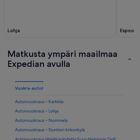
Lohja
Espoo
Matkusta ympäri maailmaa
Expedian avulla
Vuokra-autot
Autonvuokraus – Karkkila
Autonvuokraus – Lohja
Autonvuokraus – Nummela
Autonvuokraus – Siuntion kirkonkylä
Autonvuokraus lähellä kohdetta Suur-Helsingin Golf