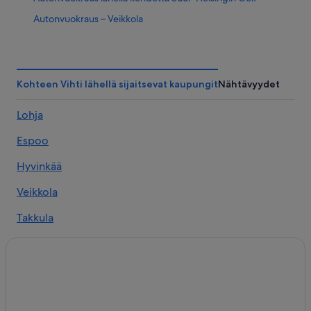
Autonvuokraus – Veikkola
Autonvuokraus – Vihti
Pakettiauto – Autonvuokraus – Lohja
Kohteen Vihti lähellä sijaitsevat kaupungit
Nähtävyydet
Lohja
Espoo
Hyvinkää
Veikkola
Takkula
Kirkkonummi
Siuntio
Siikaranta