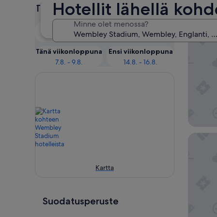
Hotellit lähellä ko
Tarkista näiden päivien hinnat
Koht
Minne olet menossa?
Tänä iltana
Huomenna
6.8. - 7.8.
7.8. - 8.8.
The Fox
Tänä viikonloppuna
Ensi viikonloppuna
7.8. - 9.8.
14.8. - 16.8.
Hilton 
Kartta
Suodatusperuste