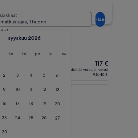
Etäisyys
Majoituspaikan taso
ellit
siakkaat
Hae
 matkustajaa, 1 huone
tel
syyskuu 2026
ium
ntai
tiistai
keskiviikko
torstai
perjantai
lauantai
sunnuntai
ke
to
pe
la
su
 006 arvostelua)
Hinta
117 €
aihtoehtoja.”
on
sisältää verot ja maksut
117 €
9.8.–10.8.
2
3
4
5
6
9
10
11
12
13
bley
16
17
18
19
20
embley Stadium
23
24
25
26
27
r cans, right next to
ne, and realised my
30
r a bottle of water,