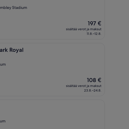
embley Stadium
Hinta
197 €
on
sisältää verot ja maksut
197 €
11.8.–12.8.
l
ark Royal
ium
Hinta
108 €
on
sisältää verot ja maksut
108 €
23.8.–24.8.
ium