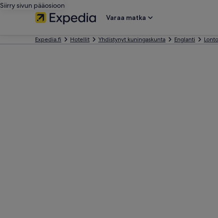
Siirry sivun pääosioon
Varaa matka
Expedia.fi
Hotellit
Yhdistynyt kuningaskunta
Englanti
Lont