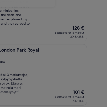
ter as you like. It
ed for the minibar to
 minibar inc.
 the desk, and
ar. I explained my
, and they agreed to
Hinta
128 €
on
sisältää verot ja maksut
128 €
20.8.–21.8.
ark Royal
London Park Royal
ium
tä oli 3 matkustajaa,
2 kylpypyyhettä.
oli ok. Etäisyys
 metrolla meni
Hinta
101 €
malle lyhyt.”
on
sisältää verot ja maksut
101 €
17.8.–18.8.