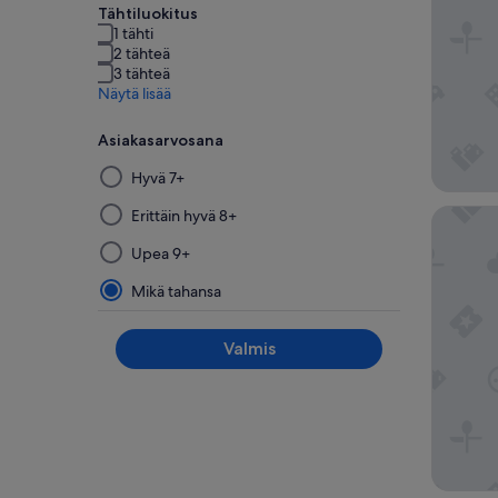
Tähtiluokitus
1 tähti
2 tähteä
3 tähteä
Näytä lisää
Asiakasarvosana
Suodattimen
Hyvä 7+
valitseminen
tästä
Hampton
Erittäin hyvä 8+
ryhmästä
Upea 9+
päivittää
hakutulokset
Mikä tahansa
Valmis