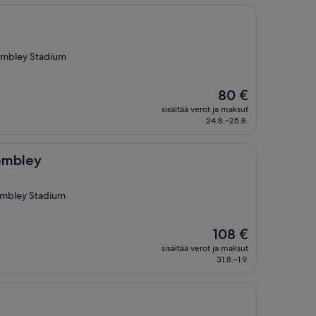
embley Stadium
Hinta
80 €
on
sisältää verot ja maksut
80 €
24.8.–25.8.
embley
embley Stadium
Hinta
108 €
on
sisältää verot ja maksut
108 €
31.8.–1.9.