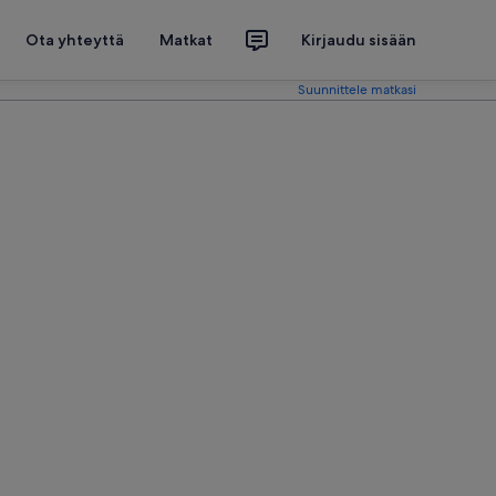
Ota yhteyttä
Matkat
Kirjaudu sisään
Suunnittele matkasi