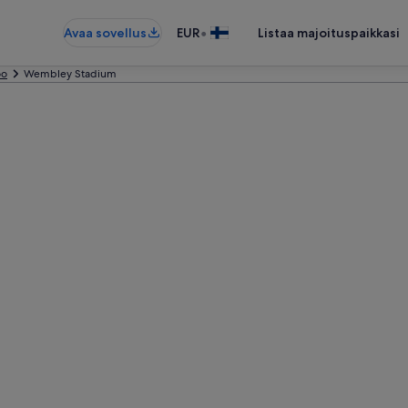
•
Avaa sovellus
EUR
Listaa majoituspaikkasi
oo
Wembley Stadium