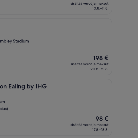
on
sisältää verot ja maksut
56 €
10.8.–11.8.
embley Stadium
Hinta
198 €
on
sisältää verot ja maksut
198 €
20.8.–21.8.
 by IHG
on Ealing by IHG
ium
elua)
Hinta
98 €
on
sisältää verot ja maksut
98 €
17.8.–18.8.