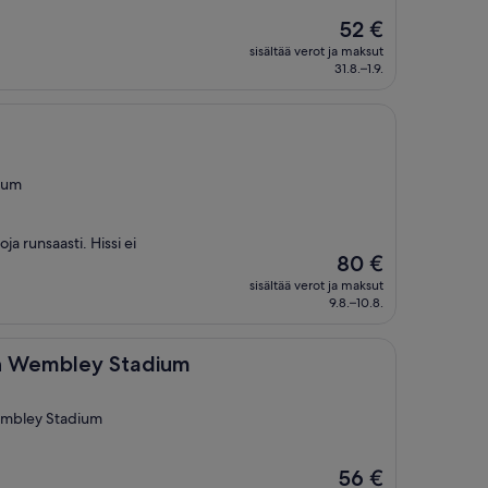
Hinta
52 €
on
sisältää verot ja maksut
52 €
31.8.–1.9.
ium
ja runsaasti. Hissi ei
Hinta
80 €
on
sisältää verot ja maksut
80 €
9.8.–10.8.
y Stadium
on Wembley Stadium
embley Stadium
Hinta
56 €