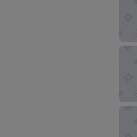
Park Pla
Homefie