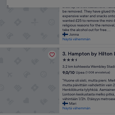
t
a
when you can have as much free wa
arvostelua)
h
31
l
is set up to trick customers. I ask
e
i
be removed. They have glued the
r
k
expensive water and snacks onto
o
o
wanted £25 to remove the mini-b
o
i
religious reasons for the removal
m
m
take the alcohol out for free....
,
a
Jonna
t
a
Näytä vähemmän
h
a
e
m
 by Hilton London Park Royal
y
Hampton by Hilton London P
i
3. Hampton by Hilton 
s
a
3.5
e
i
tähden
r
3,2 km kohteesta Wembley Stad
s
majoituspaikka
v
v
9.0
9,0/10
Upea
(1 008 arvostelua)
e
a
kautta
”
f
”Huone oli siisti, mutta pieni. Mei
i
10,
H
r
mutta päivittäin vaihdettiin vain 
h
Upea,
u
e
Henkilökunta tylyhköä. Aamiainen 
t
(1 008
o
e
Lontoon keskustasta melko pitkä,
o
arvostelua)
n
w
vähintään 1/2h. Etäisyys metroase
e
e
a
Mari
h
o
t
Näytä vähemmän
t
l
e
o