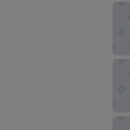
ARK We
Novotel
Ferrum