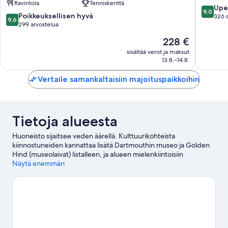
Ravintola
Tenniskenttä
9.0
Upe
9,0
9.6
Poikkeuksellisen hyvä
kautta
326 
9,6
kautta
299 arvostelua
10,
10,
Upea,
Hinta
228 €
Poikkeuksellisen
326
on
hyvä,
sisältää verot ja maksut
arvostel
228 €
13.8.–14.8.
299
arvostelua
Vertaile samankaltaisiin majoituspaikkoihin
Tietoja alueesta
Huoneisto sijaitsee veden äärellä. Kulttuurikohteista
kiinnostuneiden kannattaa lisätä Dartmouthin museo ja Golden
Hind (museolaivat) listalleen, ja alueen mielenkiintoisiin
maamerkkeihin kuuluvat Coleton Fishacre House & Gardens ja
Näytä enemmän
Dartmouthin linna. Woodlands Family Theme Park ja Churstonin
asema ovat myös vierailun arvoisia. Alue tarjoaa runsaasti erilaisia
aktiviteetteja. Täällä voit muun muassa ajaa moottoriveneellä ja
uida.
Vieraile matkaoppaassamme kohteeseen Dartmouth
Dartmouth: näytä lisää huoneistoja