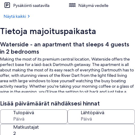
Pysäköinti saatavilla
Näkymä vedelle
Näytä kaikki
Tietoja majoituspaikasta
Waterside - an apartment that sleeps 4 guests
in 2 bedrooms
Making the most of its premium central location, Waterside offers the
perfect base for a laid-back Dartmouth getaway. The apartment is all
about making the most of its easy reach of everything Dartmouth has to
offer, with stunning views of the River Dart from the light filled living
area with large windows to lose yourself watching the busy boating
activity nearby. Whether you're taking your morning coffee or a glass of
wine in the evening, you'll love the setting to sit back and just take a
breath.
Lisää päivämäärät nähdäksesi hinnat
Cosy up for intimate chats, enjoy movies or discussions about
Tulopäivä
Lähtöpäivä
tomorrow's plans on the comfy sofa. Plan your supper after a visit to the
local Fish Market for those nights when you want to cook. The fully
equipped kitchen and a dining area is the perfect way to host. The
Matkustajat
bedrooms are spacious with a plush linens, snooze away the busy day