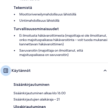
Tekemistä
Moottoriveneilymahdollisuus lähistöllä
Uintimahdollisuus lähistöllä
Turvallisuusominaisuudet
Ei ilmoitusta häkävaroittimesta (majoittaja ei ole ilmoittanut,
onko majoituspaikassa häkävaroitinta – voit tuoda mukanasi
kannettavan häkävaroittimen)
Savuvaroitin (majoittaja on ilmoittanut, että
majoituspaikassa on savuvaroitin)
Käytännöt
Sisäänkirjautuminen
Sisäänkirjautuminen alkaa klo 16.00
Sisäänkirjautujien alaikäraja – 21
Uloskirjautuminen