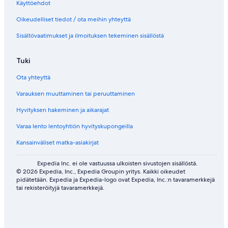
Käyttöehdot
u
n
a
a
n
•
a
r
Oikeudelliset tiedot / ota meihin yhteyttä
a
P
v
k
v
a
a
i
Sisältövaatimukset ja ilmoituksen tekeminen sisällöstä
a
r
l
n
a
k
i
g
Tuki
v
i
n
o
a
n
k
u
Ota yhteyttä
l
g
k
t
i
s
i
s
Varauksen muuttaminen tai peruuttaminen
n
i
i
k
v
d
Hyvityksen hakeminen ja aikarajat
k
u
e
i
n
d
Varaa lento lentoyhtiön hyvityskupongeilla
a
o
Kansainväliset matka-asiakirjat
v
o
a
r
a
s
Expedia Inc. ei ole vastuussa ulkoisten sivustojen sisällöstä.
v
i
© 2026 Expedia, Inc., Expedia Groupin yritys. Kaikki oikeudet
pidätetään. Expedia ja Expedia-logo ovat Expedia, Inc.:n tavaramerkkejä
a
v
tai rekisteröityjä tavaramerkkejä.
l
u
i
n
n
a
k
v
k
a