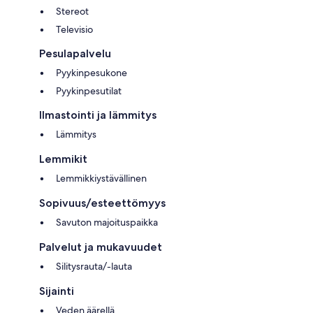
Stereot
Televisio
Pesulapalvelu
Pyykinpesukone
Pyykinpesutilat
Ilmastointi ja lämmitys
Lämmitys
Lemmikit
Lemmikkiystävällinen
Sopivuus/esteettömyys
Savuton majoituspaikka
Palvelut ja mukavuudet
Silitysrauta/-lauta
Sijainti
Veden äärellä