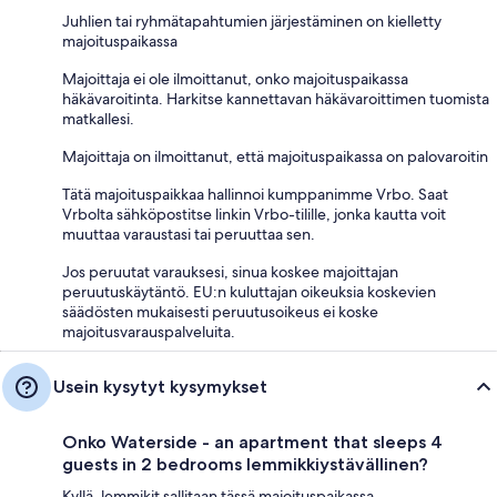
Juhlien tai ryhmätapahtumien järjestäminen on kielletty
majoituspaikassa
Majoittaja ei ole ilmoittanut, onko majoituspaikassa
häkävaroitinta. Harkitse kannettavan häkävaroittimen tuomista
matkallesi.
Majoittaja on ilmoittanut, että majoituspaikassa on palovaroitin
Tätä majoituspaikkaa hallinnoi kumppanimme Vrbo. Saat
Vrbolta sähköpostitse linkin Vrbo-tilille, jonka kautta voit
muuttaa varaustasi tai peruuttaa sen.
Jos peruutat varauksesi, sinua koskee majoittajan
peruutuskäytäntö. EU:n kuluttajan oikeuksia koskevien
säädösten mukaisesti peruutusoikeus ei koske
majoitusvarauspalveluita.
Usein kysytyt kysymykset
Onko Waterside - an apartment that sleeps 4
guests in 2 bedrooms lemmikkiystävällinen?
Kyllä, lemmikit sallitaan tässä majoituspaikassa.