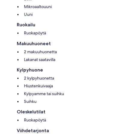
touch with the outside world you can.
Mikroaaltouuni
Uuni
Ruokailu
Ruokapöytä
Makuuhuoneet
2 makuuhuonetta
Lakanat saatavilla
Kylpyhuone
2 kylpyhuonetta
Hiustenkuivaaja
Kylpyamme tai suihku
Suihku
Oleskelutilat
Ruokapöytä
Viihdetarjonta