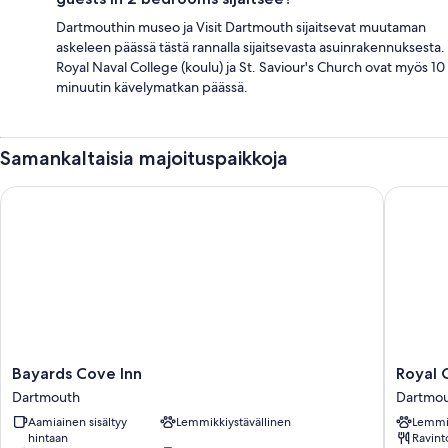
Dartmouthin museo ja Visit Dartmouth sijaitsevat muutaman
askeleen päässä tästä rannalla sijaitsevasta asuinrakennuksesta.
Royal Naval College (koulu) ja St. Saviour's Church ovat myös 10
minuutin kävelymatkan päässä.
Samankaltaisia majoituspaikkoja
Bayards Cove Inn
Royal Ca
Bayards
Royal
Bayards Cove Inn
Royal 
Cove
Castle
Dartmouth
Dartmo
Inn
Hotel
Aamiainen sisältyy
Lemmikkiystävällinen
Lemmik
Dartmouth
Dartmou
hintaan
Ravint