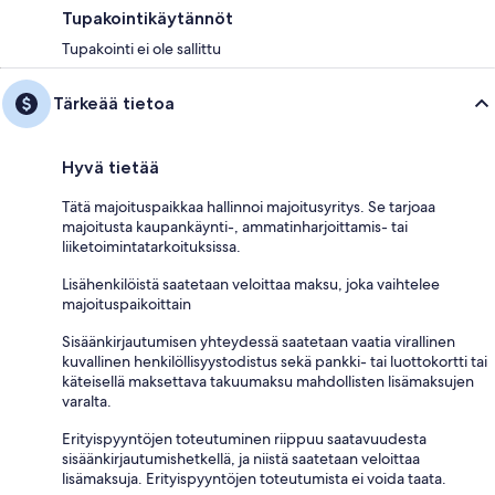
Tupakointikäytännöt
Tupakointi ei ole sallittu
Tärkeää tietoa
Hyvä tietää
Tätä majoituspaikkaa hallinnoi majoitusyritys. Se tarjoaa
majoitusta kaupankäynti-, ammatinharjoittamis- tai
liiketoimintatarkoituksissa.
Lisähenkilöistä saatetaan veloittaa maksu, joka vaihtelee
majoituspaikoittain
Sisäänkirjautumisen yhteydessä saatetaan vaatia virallinen
kuvallinen henkilöllisyystodistus sekä pankki- tai luottokortti tai
käteisellä maksettava takuumaksu mahdollisten lisämaksujen
varalta.
Erityispyyntöjen toteutuminen riippuu saatavuudesta
sisäänkirjautumishetkellä, ja niistä saatetaan veloittaa
lisämaksuja. Erityispyyntöjen toteutumista ei voida taata.