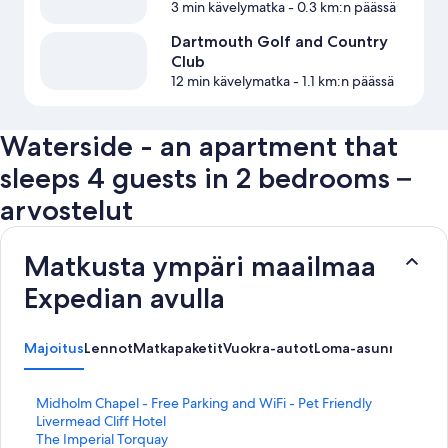
3 min kävelymatka
- 0.3 km:n päässä
Dartmouth Golf and Country
Club
12 min kävelymatka
- 1.1 km:n päässä
Waterside - an apartment that
sleeps 4 guests in 2 bedrooms –
arvostelut
Matkusta ympäri maailmaa
Expedian avulla
Majoitus
Lennot
Matkapaketit
Vuokra-autot
Loma-asunnot
K
Midholm Chapel - Free Parking and WiFi - Pet Friendly
o
K
Livermead Cliff Hotel
h
o
K
The Imperial Torquay