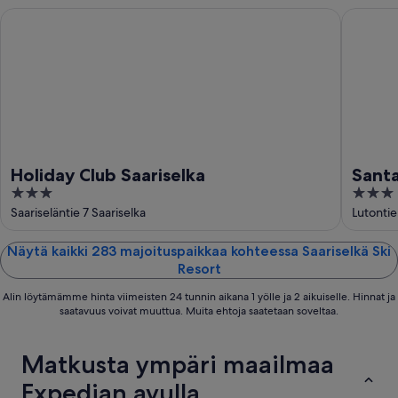
Holiday Club Saariselka
Santa's H
Holiday Club Saariselka
Santa
3
3
out
out
Saariseläntie 7 Saariselka
Lutontie
of
of
5
5
Näytä kaikki 283 majoituspaikkaa kohteessa Saariselkä Ski
Resort
Alin löytämämme hinta viimeisten 24 tunnin aikana 1 yölle ja 2 aikuiselle. Hinnat ja
saatavuus voivat muuttua. Muita ehtoja saatetaan soveltaa.
Matkusta ympäri maailmaa
Expedian avulla