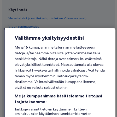
Käytännöt
Yleiset ehdot ja rajoitukset (pois lukien Vrbo-varaukset)
Vrbon sopimusehdot
Saavutettavuus
Välitämme yksityisyydestäsi
Tietosuoja
Me ja
16
kumppanimme tallennamme laitteeseesi
Evästeet
tietoja ja/tai haemme niitä siitä, jotta voimme käsitellä
henkilötietoja. Näitä tietoja ovat esimerkiksi evästeissä
Käyttöehdot
olevat yksilölliset tunnisteet. Napsauttamalla alla olevaa
Oikeudelliset tiedot / ota meihin yhteyttä
linkkiä voit hyväksyä tai hallinnoida valintojasi. Voit tehdä
tämän myös myöhemmin Tietosuojakäytäntö-
Sisältövaatimukset ja ilmoituksen tekeminen sisällöstä
sivullamme. Valintasi välitetään kumppaneillemme,
eivätkä ne vaikuta selaustietoihin.
Tuki
Me ja kumppanimme käsittelemme tietojasi
Ota yhteyttä
tarjotaksemme:
Varauksen muuttaminen tai peruuttaminen
Tarkkojen sijaintitietojen käyttäminen. Laitteen
ominaisuuksien käyttäminen tunnistamista varten.
Hyvityksen hakeminen ja aikarajat