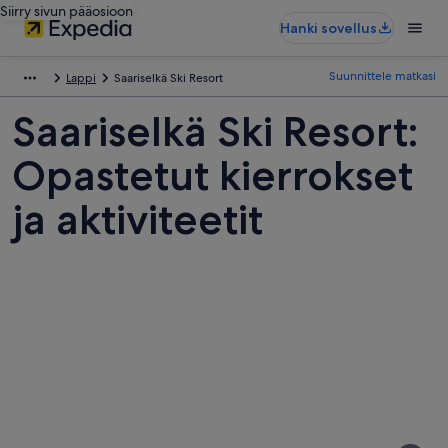
Siirry sivun pääosioon
Hanki sovellus
Suunnittele matkasi
Lappi
Saariselkä Ski Resort
Saariselkä Ski Resort:
Opastetut kierrokset
ja aktiviteetit
Kuvia
kohteesta
Saariselkä