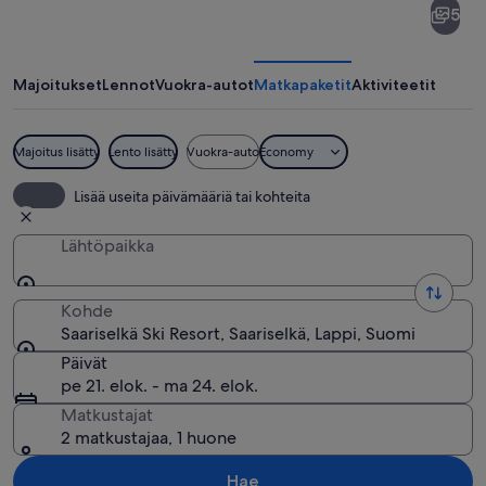
5
Ski
Resort
Majoitukset
Lennot
Vuokra-autot
Matkapaketit
Aktiviteetit
Majoitus lisätty
Lento lisätty
Vuokra-auto
Economy
Lumipeitteinen rakennus, jonka kyltissä
Lisää useita päivämääriä tai kohteita
Lähtöpaikka
Kohde
Saariselkä Ski Resort, Saariselkä, Lappi, Suomi
Päivät
pe 21. elok. - ma 24. elok.
Matkustajat
2 matkustajaa, 1 huone
Hae