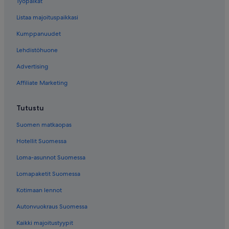
Työpaikat
Listaa majoituspaikkasi
Kumppanuudet
Lehdistöhuone
Advertising
Affiliate Marketing
Tutustu
Suomen matkaopas
Hotellit Suomessa
Loma-asunnot Suomessa
Lomapaketit Suomessa
Kotimaan lennot
Autonvuokraus Suomessa
Kaikki majoitustyypit