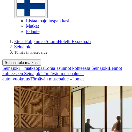
Listaa majoituspaikkasi
Matkat
Palaute
Etelä-Pohjanmaa
Suomi
Hotellit
Expedia.fi
Seinäjoki
Törnävän museoalue
Suunnittele matkasi
Seinäjoki – matkaopas
Loma-asunnot kohteessa Seinäjoki
Lennot
kohteeseen Seinäjoki
Törnävän museoalue –
autonvuokraus
Törnävän museoalue – lomat