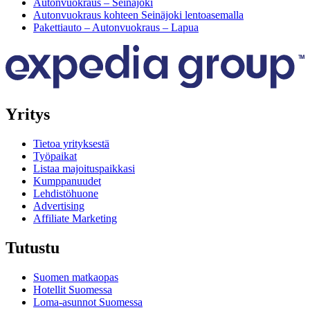
Autonvuokraus – Seinäjoki
Autonvuokraus kohteen Seinäjoki lentoasemalla
Pakettiauto – Autonvuokraus – Lapua
Yritys
Tietoa yrityksestä
Työpaikat
Listaa majoituspaikkasi
Kumppanuudet
Lehdistöhuone
Advertising
Affiliate Marketing
Tutustu
Suomen matkaopas
Hotellit Suomessa
Loma-asunnot Suomessa