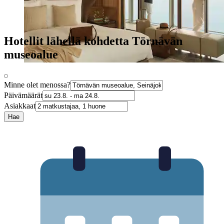
Hotellit lähellä kohdetta Törnävän
museoalue
Minne olet menossa?
Päivämäärät
Asiakkaat
Hae