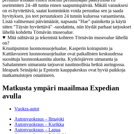
useimmiten 24–48 tuntia ennen saapumispäivää. Mikäli varauksesi
on ei-hyvitettävä, saatat kumminkin voida peruuttaa sen ja saada
hyvityksen, jos teet peruutuksen 24 tunnin kuluessa varaamisesta.
Lisää valitsemasi päivämäärät, napsauta "Hae"-painiketta ja käytä
sitten "Täysin hyvitettävä" -suodatinta, niin löydät parhaat tarjoukset
lähellä kohdetta Törnävän museoalue.
Mitä nähtävää ja tekemistä kohteen Törnävän museoalue lähellä
on?
Kruutipuiston luonnonsuojelualue, Kasperin koirapuisto ja
Kattilavuoren luonnonsuojelualue ovat paikallisten keskuudessa
suosittuja luonnonkauniita alueita. Kyrkösjärven uimaranta ja
Sahalammen uimaranta tarjoavat nautinnollisia hetkiä auringossa.
Ideapark Seinäjoki ja Epstorin kauppakeskus ovat hyviä paikkoja
matkamuistojen ostamiseen.
Matkusta ympäri maailmaa Expedian
avulla
Vuokra-autot
Autonvuokraus – Ilmajoki
Autonvuokraus – Kurikka
Autonvuokraus – Lapua