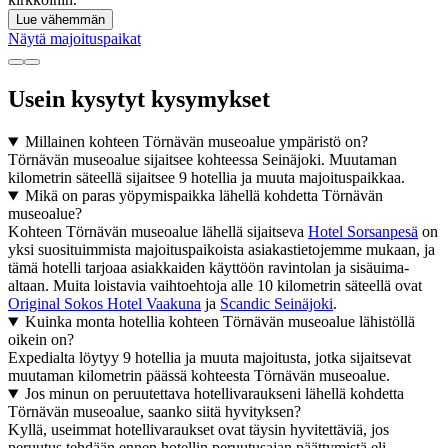
Lue vähemmän
Näytä majoituspaikat
Usein kysytyt kysymykset
Millainen kohteen Törnävän museoalue ympäristö on?
Törnävän museoalue sijaitsee kohteessa Seinäjoki. Muutaman
kilometrin säteellä sijaitsee 9 hotellia ja muuta majoituspaikkaa.
Mikä on paras yöpymispaikka lähellä kohdetta Törnävän
museoalue?
Kohteen Törnävän museoalue lähellä sijaitseva
Hotel Sorsanpesä
on
yksi suosituimmista majoituspaikoista asiakastietojemme mukaan, ja
tämä hotelli tarjoaa asiakkaiden käyttöön ravintolan ja sisäuima-
altaan. Muita loistavia vaihtoehtoja alle 10 kilometrin säteellä ovat
Original Sokos Hotel Vaakuna
ja
Scandic Seinäjoki
.
Kuinka monta hotellia kohteen Törnävän museoalue lähistöllä
oikein on?
Expedialta löytyy 9 hotellia ja muuta majoitusta, jotka sijaitsevat
muutaman kilometrin päässä kohteesta Törnävän museoalue.
Jos minun on peruutettava hotellivaraukseni lähellä kohdetta
Törnävän museoalue, saanko siitä hyvityksen?
Kyllä, useimmat hotellivaraukset ovat täysin hyvitettäviä, jos
peruutus tehdään ennen hotellin peruutusajan päättymistä eli