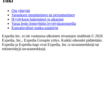
Tuki
Ota yhteyttä
Varauksen muuttaminen tai peruuttaminen
Hyvityksen hakeminen ja aikarajat
Varaa lento lentoyhtiön hyvityskupongeilla
Kansainväliset matka-asiakirjat
Expedia Inc. ei ole vastuussa ulkoisten sivustojen sisällöstä.
© 2026
Expedia, Inc., Expedia Groupin yritys. Kaikki oikeudet pidätetään.
Expedia ja Expedia-logo ovat Expedia, Inc.:n tavaramerkkejä tai
rekisteröityjä tavaramerkkejä.