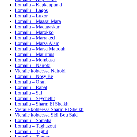
Lomailu – Kapkaupunki
Lomailu – Lagos
Lomailu – Luxor
Lomailu – Maasai Mara
Lomailu – Madagaskar
Lomailu – Marokko
Lomailu – Marrakech
Lomailu – Marsa Alam
Lomailu – Marsa Matrouh
Lomailu – Mauritius
Lomailu – Mombasa
Lomailu – Nairobi
Vieraile kohteessa Nairobi
Lomailu – Nosy Be
Lomailu – Oran
Lomailu – Rabat
Lomailu – Sal
Lomailu – Seychellit
Lomailu – Sharm El Sheikh
Vieraile kohteessa Sharm El Sheikh
Vieraile kohteessa Sidi Bou Said
Lomailu – Somalia
Lomailu – Taghazout
Lomailu – Taghit
Lomailu – Tanger