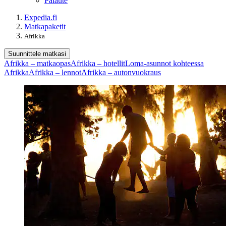
Palaute
Expedia.fi
Matkapaketit
Afrikka
Suunnittele matkasi
Afrikka – matkaopas
Afrikka – hotellit
Loma-asunnot kohteessa
Afrikka
Afrikka – lennot
Afrikka – autonvuokraus