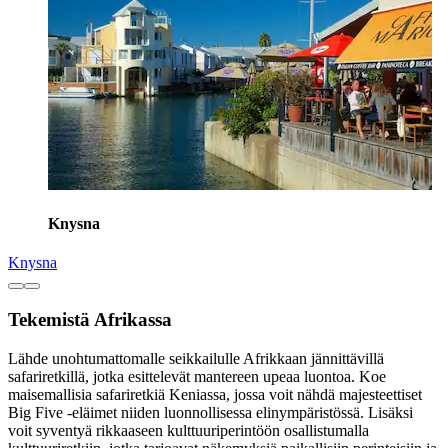
Knysna
Knysna
Tekemistä Afrikassa
Lähde unohtumattomalle seikkailulle Afrikkaan jännittävillä
safariretkillä, jotka esittelevät mantereen upeaa luontoa. Koe
maisemallisia safariretkiä Keniassa, jossa voit nähdä majesteettiset
Big Five -eläimet niiden luonnollisessa elinympäristössä. Lisäksi
voit syventyä rikkaaseen kulttuuriperintöön osallistumalla