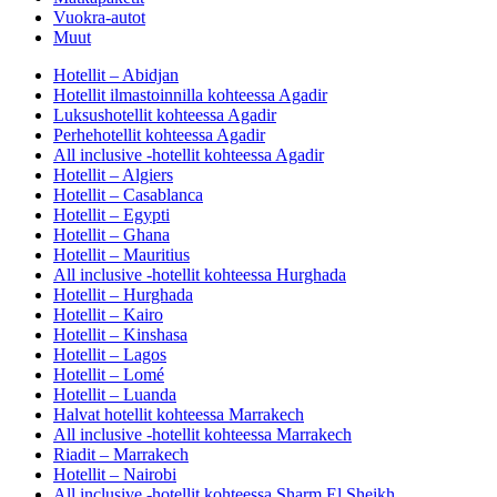
Vuokra-autot
Muut
Hotellit – Abidjan
Hotellit ilmastoinnilla kohteessa Agadir
Luksushotellit kohteessa Agadir
Perhehotellit kohteessa Agadir
All inclusive -hotellit kohteessa Agadir
Hotellit – Algiers
Hotellit – Casablanca
Hotellit – Egypti
Hotellit – Ghana
Hotellit – Mauritius
All inclusive -hotellit kohteessa Hurghada
Hotellit – Hurghada
Hotellit – Kairo
Hotellit – Kinshasa
Hotellit – Lagos
Hotellit – Lomé
Hotellit – Luanda
Halvat hotellit kohteessa Marrakech
All inclusive -hotellit kohteessa Marrakech
Riadit – Marrakech
Hotellit – Nairobi
All inclusive -hotellit kohteessa Sharm El Sheikh