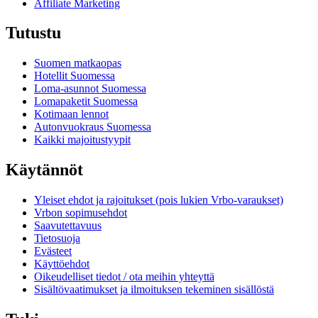
Affiliate Marketing
Tutustu
Suomen matkaopas
Hotellit Suomessa
Loma-asunnot Suomessa
Lomapaketit Suomessa
Kotimaan lennot
Autonvuokraus Suomessa
Kaikki majoitustyypit
Käytännöt
Yleiset ehdot ja rajoitukset (pois lukien Vrbo-varaukset)
Vrbon sopimusehdot
Saavutettavuus
Tietosuoja
Evästeet
Käyttöehdot
Oikeudelliset tiedot / ota meihin yhteyttä
Sisältövaatimukset ja ilmoituksen tekeminen sisällöstä