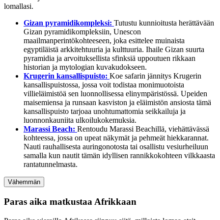
lomallasi.
Gizan pyramidikompleksi:
Tutustu kunnioitusta herättävään
Gizan pyramidikompleksiin, Unescon
maailmanperintökohteeseen, joka esittelee muinaista
egyptiläistä arkkitehtuuria ja kulttuuria. Ihaile Gizan suurta
pyramidia ja arvoituksellista sfinksiä uppoutuen rikkaan
historian ja mytologian kuvakudokseen.
Krugerin kansallispuisto:
Koe safarin jännitys Krugerin
kansallispuistossa, jossa voit todistaa monimuotoista
villieläimistöä sen luonnollisessa elinympäristössä. Upeiden
maisemiensa ja runsaan kasviston ja eläimistön ansiosta tämä
kansallispuisto tarjoaa unohtumattomia seikkailuja ja
luonnonkauniita ulkoilukokemuksia.
Marassi Beach:
Rentoudu Marassi Beachillä, viehättävässä
kohteessa, jossa on upeat näkymät ja pehmeät hiekkarannat.
Nauti rauhallisesta auringonotosta tai osallistu vesiurheiluun
samalla kun nautit tämän idyllisen rannikkokohteen vilkkaasta
rantatunnelmasta.
Vähemmän
Paras aika matkustaa Afrikkaan