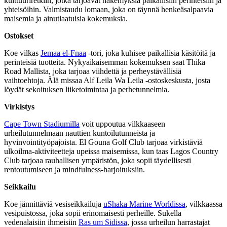
kulttuuriretkiin, jotka tarjoavat näkemyksiä paikallisiin perinteisiin ja
yhteisöihin. Valmistaudu lomaan, joka on täynnä henkeäsalpaavia
maisemia ja ainutlaatuisia kokemuksia.
Ostokset
Koe vilkas
Jemaa el-Fnaa
-tori, joka kuhisee paikallisia käsitöitä ja
perinteisiä tuotteita. Nykyaikaisemman kokemuksen saat Thika
Road Mallista, joka tarjoaa viihdettä ja perheystävällisiä
vaihtoehtoja. Älä missaa Alf Leila Wa Leila -ostoskeskusta, josta
löydät sekoituksen liiketoimintaa ja perhetunnelmia.
Virkistys
Cape Town Stadiumilla
voit uppoutua vilkkaaseen
urheilutunnelmaan nauttien kuntoilutunneista ja
hyvinvointityöpajoista. El Gouna Golf Club tarjoaa virkistäviä
ulkoilma-aktiviteetteja upeissa maisemissa, kun taas Lagos Country
Club tarjoaa rauhallisen ympäristön, joka sopii täydellisesti
rentoutumiseen ja mindfulness-harjoituksiin.
Seikkailu
Koe jännittäviä vesiseikkailuja
uShaka Marine Worldissa
, vilkkaassa
vesipuistossa, joka sopii erinomaisesti perheille. Sukella
vedenalaisiin ihmeisiin
Ras um Sidissa
, jossa urheilun harrastajat