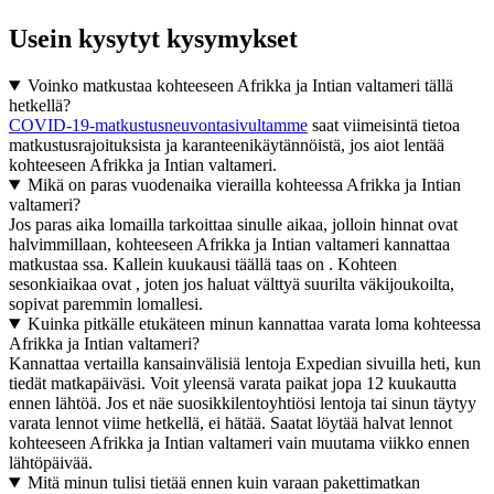
Usein kysytyt kysymykset
Voinko matkustaa kohteeseen Afrikka ja Intian valtameri tällä
hetkellä?
COVID-19-matkustusneuvontasivultamme
saat viimeisintä tietoa
matkustusrajoituksista ja karanteenikäytännöistä, jos aiot lentää
kohteeseen Afrikka ja Intian valtameri.
Mikä on paras vuodenaika vierailla kohteessa Afrikka ja Intian
valtameri?
Jos paras aika lomailla tarkoittaa sinulle aikaa, jolloin hinnat ovat
halvimmillaan, kohteeseen Afrikka ja Intian valtameri kannattaa
matkustaa ssa. Kallein kuukausi täällä taas on . Kohteen
sesonkiaikaa ovat , joten jos haluat välttyä suurilta väkijoukoilta,
sopivat paremmin lomallesi.
Kuinka pitkälle etukäteen minun kannattaa varata loma kohteessa
Afrikka ja Intian valtameri?
Kannattaa vertailla kansainvälisiä lentoja Expedian sivuilla heti, kun
tiedät matkapäiväsi. Voit yleensä varata paikat jopa 12 kuukautta
ennen lähtöä. Jos et näe suosikkilentoyhtiösi lentoja tai sinun täytyy
varata lennot viime hetkellä, ei hätää. Saatat löytää halvat lennot
kohteeseen Afrikka ja Intian valtameri vain muutama viikko ennen
lähtöpäivää.
Mitä minun tulisi tietää ennen kuin varaan pakettimatkan