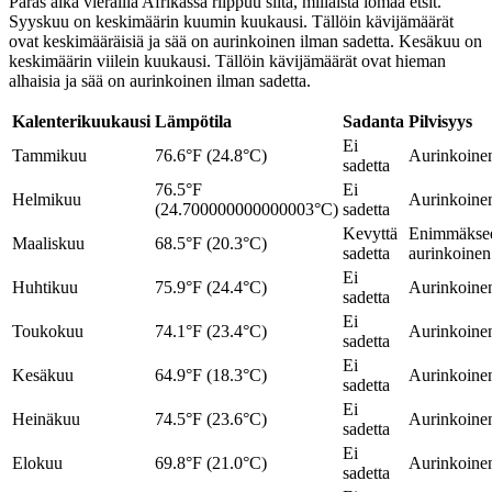
Paras aika vierailla Afrikassa riippuu siitä, millaista lomaa etsit.
Syyskuu on keskimäärin kuumin kuukausi. Tällöin kävijämäärät
ovat keskimääräisiä ja sää on aurinkoinen ilman sadetta. Kesäkuu on
keskimäärin viilein kuukausi. Tällöin kävijämäärät ovat hieman
alhaisia ja sää on aurinkoinen ilman sadetta.
Kalenterikuukausi
Lämpötila
Sadanta
Pilvisyys
Ei
Tammikuu
76.6°F (24.8°C)
Aurinkoine
sadetta
76.5°F
Ei
Helmikuu
Aurinkoine
(24.700000000000003°C)
sadetta
Kevyttä
Enimmäkse
Maaliskuu
68.5°F (20.3°C)
sadetta
aurinkoinen
Ei
Huhtikuu
75.9°F (24.4°C)
Aurinkoine
sadetta
Ei
Toukokuu
74.1°F (23.4°C)
Aurinkoine
sadetta
Ei
Kesäkuu
64.9°F (18.3°C)
Aurinkoine
sadetta
Ei
Heinäkuu
74.5°F (23.6°C)
Aurinkoine
sadetta
Ei
Elokuu
69.8°F (21.0°C)
Aurinkoine
sadetta