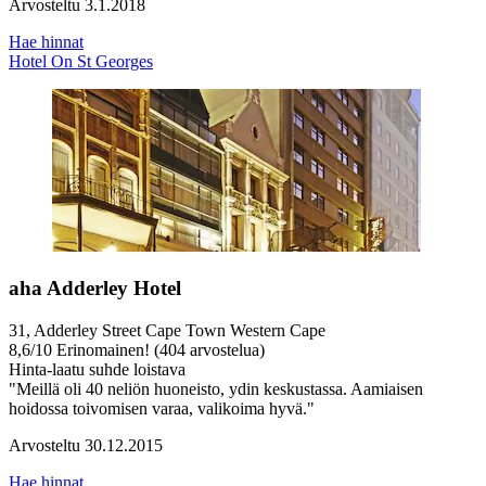
Arvosteltu 3.1.2018
Hae hinnat
Hotel On St Georges
aha Adderley Hotel
31, Adderley Street Cape Town Western Cape
8,6
/
10
Erinomainen! (404 arvostelua)
Hinta-laatu suhde loistava
"Meillä oli 40 neliön huoneisto, ydin keskustassa. Aamiaisen
hoidossa toivomisen varaa, valikoima hyvä."
Arvosteltu 30.12.2015
Hae hinnat