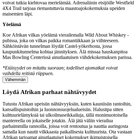
voivat tutkia kiehtovaa merielämää. Adrenaliinin etsijöille Westfield
4X4 Trail tarjoaa riemastuttavia maastoajokokemuksia upeiden
maisemien läpi.
Yöelämä
Koe Afrikan vilkas yöelämä vierailemalla Wild About Whiskey -
pubissa, joka on vilkas paikka romantiikkaan ja viihteeseen.
Sähköistävän tunnelman löydät Castel-yökerhosta, jossa
kaupunkitunnelma kohtaa jännityksen. Älä missaa hauskanpitoa
Mas Bowling Centerissä ainutlaatuisen viihdekokemuksen parissa.
*Etäisyydet on mitattu suoraan; todelliset ajomatkat voivat
vaihdella reitistä riippuen.
Vähemmän
Löydä Afrikan parhaat nähtävyydet
Tutustu Afrikan upeisiin nähtävyyksiin, kuten kauniisiin rantoihin,
kansallispuistoihin ja luonnonsuojelualueisiin. Halusitpa sitten
kulttuurielämyksiä tai ulkoilmaseikkailuja, tällä monimuotoisella
mantereella on jokaiselle jotakin. Älä jätä väliin vierailua
parhaimmilla rannoilla, joissa voit rentoutua ja nauttia auringosta
samalla kun nautit vilkkaasta paikallisesta kulttuurista. Ota vastaan ​​
Afrikan tarjoamat ainutlaatuiset kokemukset ikimuistoisella