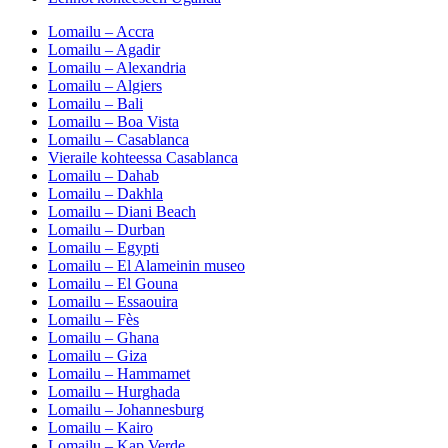
Lomailu – Accra
Lomailu – Agadir
Lomailu – Alexandria
Lomailu – Algiers
Lomailu – Bali
Lomailu – Boa Vista
Lomailu – Casablanca
Vieraile kohteessa Casablanca
Lomailu – Dahab
Lomailu – Dakhla
Lomailu – Diani Beach
Lomailu – Durban
Lomailu – Egypti
Lomailu – El Alameinin museo
Lomailu – El Gouna
Lomailu – Essaouira
Lomailu – Fès
Lomailu – Ghana
Lomailu – Giza
Lomailu – Hammamet
Lomailu – Hurghada
Lomailu – Johannesburg
Lomailu – Kairo
Lomailu – Kap Verde