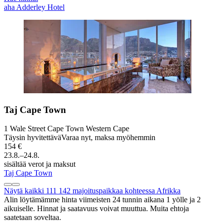
aha Adderley Hotel
Taj Cape Town
1 Wale Street Cape Town Western Cape
Täysin hyvitettävä
Varaa nyt, maksa myöhemmin
154 €
23.8.–24.8.
sisältää verot ja maksut
Taj Cape Town
Näytä kaikki 111 142 majoituspaikkaa kohteessa Afrikka
Alin löytämämme hinta viimeisten 24 tunnin aikana 1 yölle ja 2
aikuiselle. Hinnat ja saatavuus voivat muuttua. Muita ehtoja
saatetaan soveltaa.