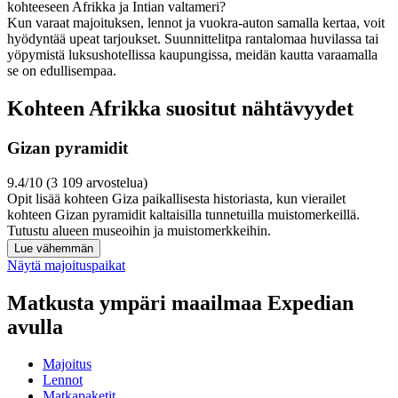
kohteeseen Afrikka ja Intian valtameri?
Kun varaat majoituksen, lennot ja vuokra-auton samalla kertaa, voit
hyödyntää upeat tarjoukset. Suunnittelitpa rantalomaa huvilassa tai
yöpymistä luksushotellissa kaupungissa, meidän kautta varaamalla
se on edullisempaa.
Kohteen Afrikka suositut nähtävyydet
Gizan pyramidit
9.4/10 (3 109 arvostelua)
Opit lisää kohteen Giza paikallisesta historiasta, kun vierailet
kohteen Gizan pyramidit kaltaisilla tunnetuilla muistomerkeillä.
Tutustu alueen museoihin ja muistomerkkeihin.
Lue vähemmän
Näytä majoituspaikat
Matkusta ympäri maailmaa Expedian
avulla
Majoitus
Lennot
Matkapaketit