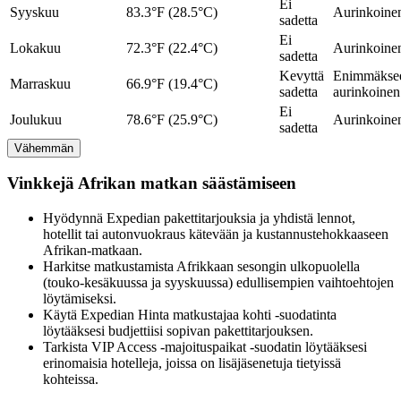
Ei
Syyskuu
83.3°F (28.5°C)
Aurinkoine
sadetta
Ei
Lokakuu
72.3°F (22.4°C)
Aurinkoine
sadetta
Kevyttä
Enimmäkse
Marraskuu
66.9°F (19.4°C)
sadetta
aurinkoinen
Ei
Joulukuu
78.6°F (25.9°C)
Aurinkoine
sadetta
Vähemmän
Vinkkejä Afrikan matkan säästämiseen
Hyödynnä Expedian pakettitarjouksia ja yhdistä lennot,
hotellit tai autonvuokraus kätevään ja kustannustehokkaaseen
Afrikan-matkaan.
Harkitse matkustamista Afrikkaan sesongin ulkopuolella
(touko-kesäkuussa ja syyskuussa) edullisempien vaihtoehtojen
löytämiseksi.
Käytä Expedian Hinta matkustajaa kohti -suodatinta
löytääksesi budjettiisi sopivan pakettitarjouksen.
Tarkista VIP Access -majoituspaikat -suodatin löytääksesi
erinomaisia hotelleja, joissa on lisäjäsenetuja tietyissä
kohteissa.