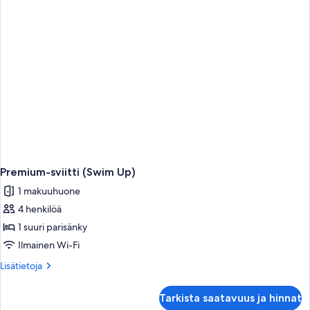
Premium-sviitti (Swim Up)
1 makuuhuone
4 henkilöä
1 suuri parisänky
Ilmainen Wi-Fi
Lisätietoja
Lisätietoja
huoneesta
Premium-
Tarkista saatavuus ja hinnat
sviitti