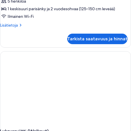
5 henkilöä
1 keskisuuri parisänky ja 2 vuodesohvaa (125–150 cm leveää)
Ilmainen Wi-Fi
Lisätietoja
Lisätietoja
huoneesta
Perhesviitti,
Tarkista saatavuus ja hinnat
valtamerinäköala