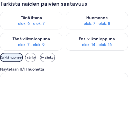
Tarkista näiden päivien saatavuus
Tarkista tämän illan saatavuus elok. 6 - elok. 7
Tarkista huomisen saatavuus el
Tänä iltana
Huomenna
elok. 6 - elok. 7
elok. 7 - elok. 8
Tarkista tämän viikonlopun saatavuus elok. 7 - elok. 9
Tarkista ensi viikonlopun saatav
Tänä viikonloppuna
Ensi viikonloppuna
elok. 7 - elok. 9
elok. 14 - elok. 16
Huoneille
Kaikki huoneet
1 sänky
3+ sänkyä
saatavilla
olevia
Näytetään 11/11 huonetta
suodattimia