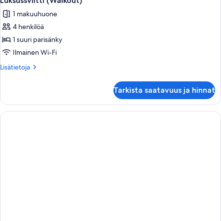
Luksussviitti (Walkout)
1 makuuhuone
4 henkilöä
1 suuri parisänky
Ilmainen Wi-Fi
Lisätietoja
Lisätietoja
huoneesta
Luksussviitti
Tarkista saatavuus ja hinnat
(Walkout)