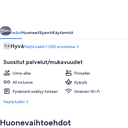
Spa
Riviera
Maya
llinen
Seuraava
All-
85+
Yleistiedot
Huoneet
Sijainti
Käytännöt
Inclusive
Arvostelut
Hyvä
7,4
Näytä kaikki 1 000 arvostelua
valokuvagalleria
7,4 kautta 10.
Suositut palvelut/mukavuudet
Uima-allas
Poreallas
All inclusive
Kylpylä
Pysäköinti sisältyy hintaan
Ilmainen Wi-Fi
6 ulkouima-allasta, ilmaisia cabañoita,
Näytä kaikki
Huonevaihtoehdot