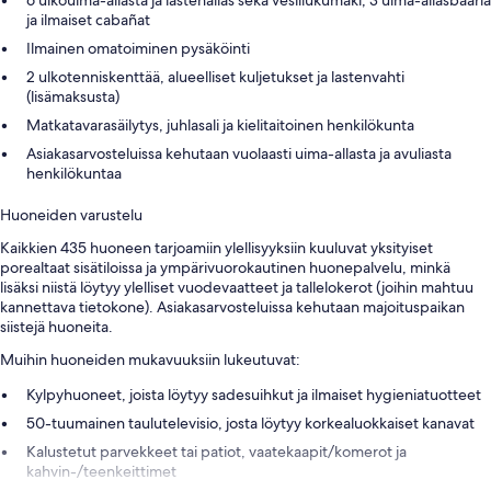
ja ilmaiset cabañat
Ilmainen omatoiminen pysäköinti
2 ulkotenniskenttää, alueelliset kuljetukset ja lastenvahti
(lisämaksusta)
Matkatavarasäilytys, juhlasali ja kielitaitoinen henkilökunta
Asiakasarvosteluissa kehutaan vuolaasti uima-allasta ja avuliasta
henkilökuntaa
Huoneiden varustelu
Kaikkien 435 huoneen tarjoamiin ylellisyyksiin kuuluvat yksityiset
porealtaat sisätiloissa ja ympärivuorokautinen huonepalvelu, minkä
lisäksi niistä löytyy ylelliset vuodevaatteet ja tallelokerot (joihin mahtuu
kannettava tietokone). Asiakasarvosteluissa kehutaan majoituspaikan
siistejä huoneita.
Muihin huoneiden mukavuuksiin lukeutuvat:
Kylpyhuoneet, joista löytyy sadesuihkut ja ilmaiset hygieniatuotteet
50-tuumainen taulutelevisio, josta löytyy korkealuokkaiset kanavat
Kalustetut parvekkeet tai patiot, vaatekaapit/komerot ja
kahvin-/teenkeittimet