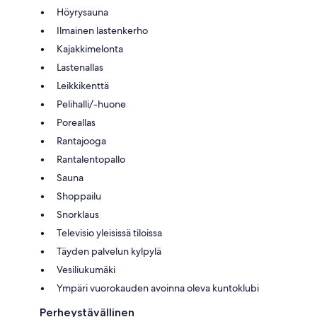
Höyrysauna
Ilmainen lastenkerho
Kajakkimelonta
Lastenallas
Leikkikenttä
Pelihalli/-huone
Poreallas
Rantajooga
Rantalentopallo
Sauna
Shoppailu
Snorklaus
Televisio yleisissä tiloissa
Täyden palvelun kylpylä
Vesiliukumäki
Ympäri vuorokauden avoinna oleva kuntoklubi
Perheystävällinen