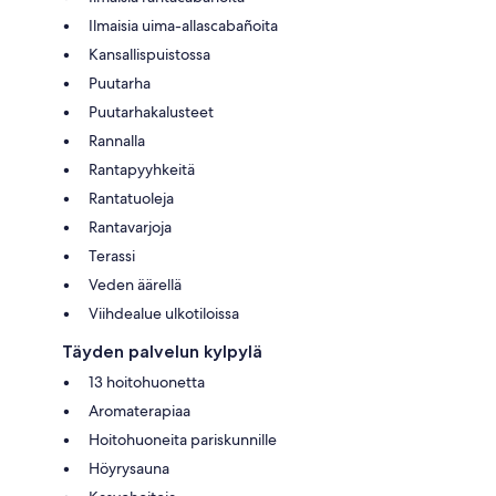
Ilmaisia uima-allascabañoita
Kansallispuistossa
Puutarha
Puutarhakalusteet
Rannalla
Rantapyyhkeitä
Rantatuoleja
Rantavarjoja
Terassi
Veden äärellä
Viihdealue ulkotiloissa
Täyden palvelun kylpylä
13 hoitohuonetta
Aromaterapiaa
Hoitohuoneita pariskunnille
Höyrysauna