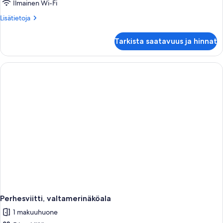
Ilmainen Wi-Fi
Lisätietoja
Lisätietoja
huoneesta
Luksussviitti
Tarkista saatavuus ja hinnat
Perhesviitti, valtamerinäköala
1 makuuhuone