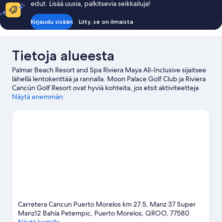
edut. Lisää uusia, palkitsevia seikkailuja!
Kirjaudu sisään
Liity, se on ilmaista
Tietoja alueesta
Palmar Beach Resort and Spa Riviera Maya All-Inclusive sijaitsee
lähellä lentokenttää ja rannalla. Moon Palace Golf Club ja Riviera
Cancún Golf Resort ovat hyviä kohteita, jos etsit aktiviteetteja
lomallesi, ja Isla Mujeresin länsirannikon, Punta Cancúnin ja Punta
Näytä enemmän
Nizucin kansallispuisto ja Xoximilco ovat hyviä kohteita alueen
suosituimmista nähtävyyksistä kiinnostuneille. Oletko matkalla
lasten kanssa? Arrecife de Puerto Morelosin kansallispuisto on
silloin hyvä kohde, tai osallistu tapahtumaan tai käy katsomassa
peliä kohteessa El Rey Polo Country Club. Tutustu alueen
vesiaktiviteetteihin, joihin kuuluu laitesukellus ja nousuvarjoilu, tai
ulkoilma-aktiviteetteihin, joihin kuuluu hevosratsastus ja
ekokiertomatkat.
Vieraile matkaoppaassamme kohteeseen
Puerto Morelos
Puerto Morelos: näytä lisää lomakeskuksia
Carretera Cancun Puerto Morelos km 27.5, Manz 37 Super
Manz12 Bahía Petempic, Puerto Morelos, QROO, 77580