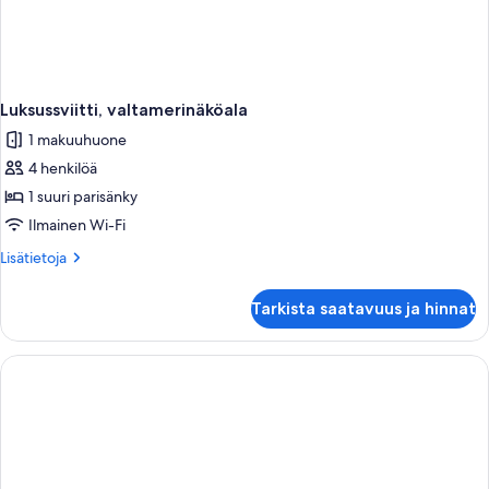
Luksussviitti, valtamerinäköala
1 makuuhuone
4 henkilöä
1 suuri parisänky
Ilmainen Wi-Fi
Lisätietoja
Lisätietoja
huoneesta
Luksussviitti,
Tarkista saatavuus ja hinnat
valtamerinäköala