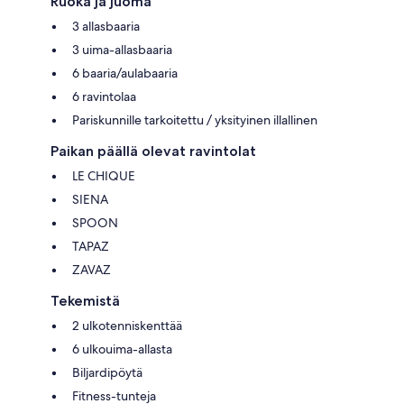
Ruoka ja juoma
3 allasbaaria
3 uima-allasbaaria
6 baaria/aulabaaria
6 ravintolaa
Pariskunnille tarkoitettu / yksityinen illallinen
Paikan päällä olevat ravintolat
LE CHIQUE
SIENA
SPOON
TAPAZ
ZAVAZ
Tekemistä
2 ulkotenniskenttää
6 ulkouima-allasta
Biljardipöytä
Fitness-tunteja