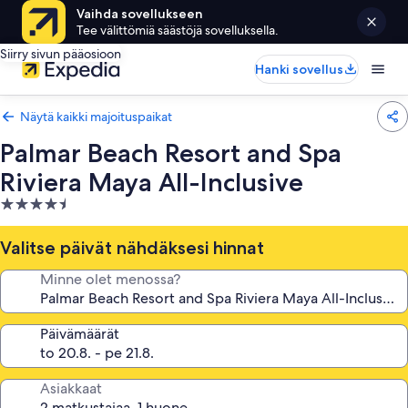
Vaihda sovellukseen
Tee välittömiä säästöjä sovelluksella.
Siirry sivun pääosioon
Hanki sovellus
Näytä kaikki majoituspaikat
Palmar Beach Resort and Spa
Riviera Maya All-Inclusive
4.5
tähden
majoituspaikka
Valitse päivät nähdäksesi hinnat
Minne olet menossa?
Päivämäärät
Asiakkaat