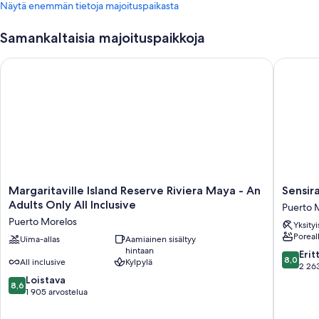
Näytä enemmän tietoja majoituspaikasta
Samankaltaisia majoituspaikkoja
Margaritaville Island Reserve Riviera Maya - An Adults Only All
Sensira R
Margaritaville
Sensira
Margaritaville Island Reserve Riviera Maya - An
Sensira
Island
Resort
Adults Only All Inclusive
Puerto 
Reserve
&
Puerto Morelos
Yksityi
Riviera
Spa
Poreal
Maya
Uima-allas
Aamiainen sisältyy
Riviera
hintaan
-
Maya
8.0
Erit
8,0
All inclusive
Kylpylä
An
–
kautta
2 263
Adults
All
8.6
10,
Loistava
8,6
Only
Inclusiv
kautta
Erittäin
1 905 arvostelua
All
Puerto
10,
hyvä,
Inclusive
Morelos
Loistava,
2 263