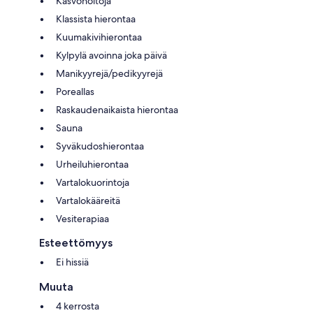
Kasvohoitoja
Klassista hierontaa
Kuumakivihierontaa
Kylpylä avoinna joka päivä
Manikyyrejä/pedikyyrejä
Poreallas
Raskaudenaikaista hierontaa
Sauna
Syväkudoshierontaa
Urheiluhierontaa
Vartalokuorintoja
Vartalokääreitä
Vesiterapiaa
Esteettömyys
Ei hissiä
Muuta
4 kerrosta