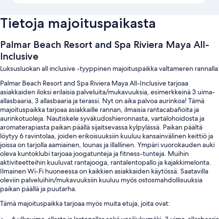
Tietoja majoituspaikasta
Palmar Beach Resort and Spa Riviera Maya All-
Inclusive
Luksusluokan all inclusive -tyyppinen majoituspaikka valtameren rannalla
Palmar Beach Resort and Spa Riviera Maya All-Inclusive tarjoaa
asiakkaiden iloksi erilaisia palveluita/mukavuuksia, esimerkkeinä 3 uima-
allasbaaria, 3 allasbaaria ja terassi. Nyt on aika palvoa aurinkoa! Tämä
majoituspaikka tarjoaa asiakkaille rannan, ilmaisia rantacabañoita ja
aurinkotuoleja. Nautiskele syväkudoshieronnasta, vartalohoidosta ja
aromaterapiasta paikan päällä sijaitsevassa kylpylässä. Paikan päältä
löytyy 6 ravintolaa, joiden erikoisuuksiin kuuluu kansainvälinen keittiö ja
joissa on tarjolla aamiainen, lounas ja illallinen. Ympäri vuorokauden auki
oleva kuntoklubi tarjoaa joogatunteja ja fitness-tunteja. Muihin
aktiviteetteihin kuuluvat rantajooga, rantalentopallo ja kajakkimelonta.
Ilmainen Wi-Fi huoneessa on kaikkien asiakkaiden käytössä. Saatavilla
oleviin palveluihin/mukavuuksiin kuuluu myös ostosmahdollisuuksia
paikan päällä ja puutarha.
Tämä majoituspaikka tarjoaa myös muita etuja, joita ovat:
6 ulkouima-allasta ja lastenallas sekä vesiliukumäki, 3 uima-allasbaaria