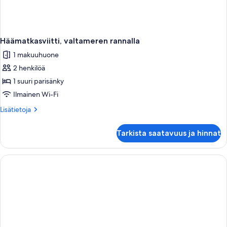
Häämatkasviitti, valtameren rannalla
1 makuuhuone
2 henkilöä
1 suuri parisänky
Ilmainen Wi-Fi
Lisätietoja
Lisätietoja
huoneesta
Häämatkasviitti,
Tarkista saatavuus ja hinnat
valtameren
rannalla