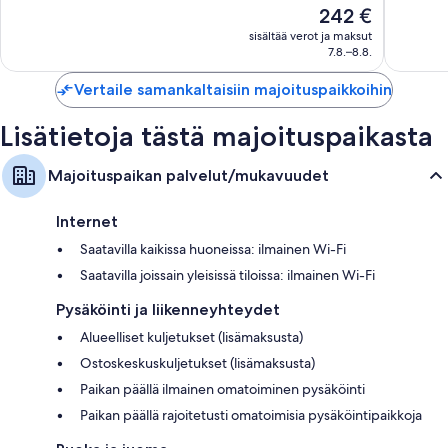
Hinta
242 €
Puerto
1 905
arvostel
on
Morelos
arvostelua
sisältää verot ja maksut
242 €
7.8.–8.8.
Vertaile samankaltaisiin majoituspaikkoihin
Lisätietoja tästä majoituspaikasta
Majoituspaikan palvelut/mukavuudet
Internet
Saatavilla kaikissa huoneissa: ilmainen Wi-Fi
Saatavilla joissain yleisissä tiloissa: ilmainen Wi-Fi
Pysäköinti ja liikenneyhteydet
Alueelliset kuljetukset (lisämaksusta)
Ostoskeskuskuljetukset (lisämaksusta)
Paikan päällä ilmainen omatoiminen pysäköinti
Paikan päällä rajoitetusti omatoimisia pysäköintipaikkoja