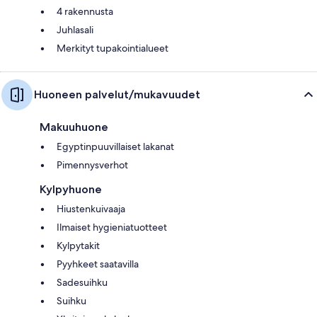
4 rakennusta
Juhlasali
Merkityt tupakointialueet
Huoneen palvelut/mukavuudet
Makuuhuone
Egyptinpuuvillaiset lakanat
Pimennysverhot
Kylpyhuone
Hiustenkuivaaja
Ilmaiset hygieniatuotteet
Kylpytakit
Pyyhkeet saatavilla
Sadesuihku
Suihku