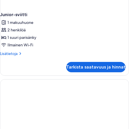
Junior-sviitti
1 makuuhuone
2 henkilöä
1 suuri parisänky
Ilmainen Wi-Fi
Lisätietoja
Lisätietoja
huoneesta
Junior-
Tarkista saatavuus ja hinnat
sviitti