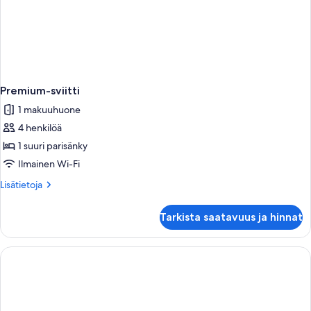
Premium-sviitti
1 makuuhuone
4 henkilöä
1 suuri parisänky
Ilmainen Wi-Fi
Lisätietoja
Lisätietoja
huoneesta
Premium-
Tarkista saatavuus ja hinnat
sviitti