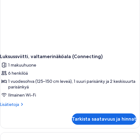
Luksussviitti, valtamerinäköala (Connecting)
1 makuuhuone
6 henkilöä
1 vuodesohva (125–150 cm leveä), 1 suuri parisänky ja 2 keskisuurta
parisänkyä
Ilmainen Wi-Fi
Lisätietoja
Lisätietoja
huoneesta
Luksussviitti,
Tarkista saatavuus ja hinnat
valtamerinäköala
(Connecting)