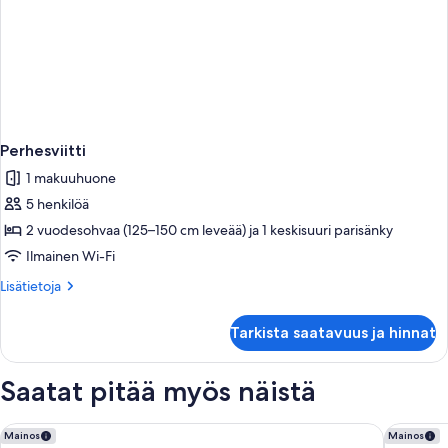
Perhesviitti
1 makuuhuone
5 henkilöä
2 vuodesohvaa (125–150 cm leveää) ja 1 keskisuuri parisänky
Ilmainen Wi-Fi
Lisätietoja
Lisätietoja
huoneesta
Perhesviitti
Tarkista saatavuus ja hinnat
Saatat pitää myös näistä
Holiday Inn Club Vacations Grand Residences by IHG
Waldorf 
Mainos
Mainos