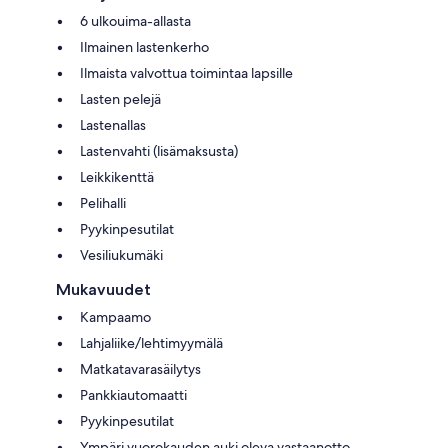
6 ulkouima-allasta
Ilmainen lastenkerho
Ilmaista valvottua toimintaa lapsille
Lasten pelejä
Lastenallas
Lastenvahti (lisämaksusta)
Leikkikenttä
Pelihalli
Pyykinpesutilat
Vesiliukumäki
Mukavuudet
Kampaamo
Lahjaliike/lehtimyymälä
Matkatavarasäilytys
Pankkiautomaatti
Pyykinpesutilat
Ympäri vuorokauden auki oleva vastaanotto