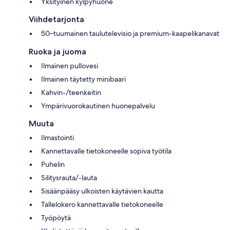
Yksityinen kylpyhuone
Viihdetarjonta
50–tuumainen taulutelevisio ja premium-kaapelikanavat
Ruoka ja juoma
Ilmainen pullovesi
Ilmainen täytetty minibaari
Kahvin-/teenkeitin
Ympärivuorokautinen huonepalvelu
Muuta
Ilmastointi
Kannettavalle tietokoneelle sopiva työtila
Puhelin
Silitysrauta/-lauta
Sisäänpääsy ulkoisten käytävien kautta
Tallelokero kannettavalle tietokoneelle
Työpöytä