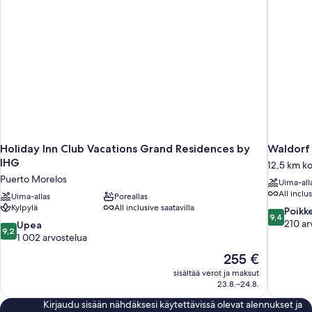
Holiday Inn Club Vacations Grand Residences by
Waldorf 
IHG
12,5 km k
Puerto Morelos
Uima-all
All inclus
Uima-allas
Poreallas
Kylpylä
All inclusive saatavilla
9.4
Poikk
9,4
kautta
210 ar
9.2
Upea
9,2
10,
kautta
1 002 arvostelua
Poikkeukse
10,
Hinta
255 €
hyvä,
Upea,
on
210
sisältää verot ja maksut
1 002
255 €
23.8.–24.8.
arvostelua
arvostelua
Kirjaudu sisään nähdäksesi käytettävissä olevat alennukset ja