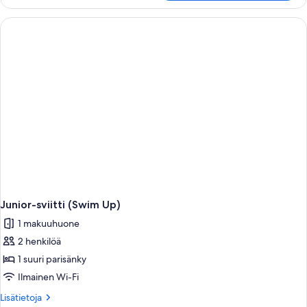
(Swim
Up)
Junior-sviitti (Swim Up)
1 makuuhuone
2 henkilöä
1 suuri parisänky
Ilmainen Wi-Fi
Lisätietoja
Lisätietoja