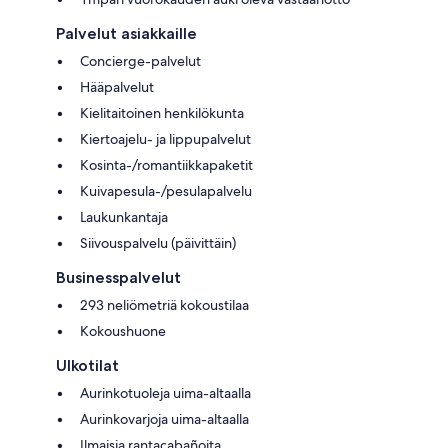
Palvelut asiakkaille
Concierge-palvelut
Hääpalvelut
Kielitaitoinen henkilökunta
Kiertoajelu- ja lippupalvelut
Kosinta-/romantiikkapaketit
Kuivapesula-/pesulapalvelu
Laukunkantaja
Siivouspalvelu (päivittäin)
Businesspalvelut
293 neliömetriä kokoustilaa
Kokoushuone
Ulkotilat
Aurinkotuoleja uima-altaalla
Aurinkovarjoja uima-altaalla
Ilmaisia rantacabañoita