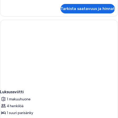
huoneesta
Junior-
Tarkista saatavuus ja hinnat
sviitti
(Swim
Up)
Luksussviitti
1 makuuhuone
4 henkilöä
1 suuri parisänky