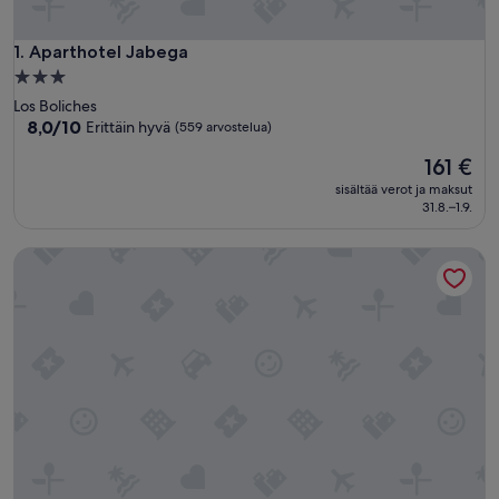
Aparthotel Jabega
1. Aparthotel Jabega
3.0
tähden
Los Boliches
majoituspaikka
8.0
8,0/10
Erittäin hyvä
(559 arvostelua)
kautta
Hinta
161 €
10,
on
Erittäin
sisältää verot ja maksut
161 €
hyvä,
31.8.–1.9.
(559
arvostelua)
Ramada Hotel & Suites by Wyndham Costa del Sol