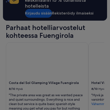
keskimäärin 15 % tuhansista
l
hotelleista
y
i
Kirjaudu sisään
Rekisteröidy ilmaiseksi
n
t
h
Parhaat hotelliarvostelut
e
kohteessa Fuengirola
l
o
w
Costa del Sol Glamping Village Fuengirola
Hotel Villa 
e
r
f
l
o
o
r
s
.
Costa del Sol Glamping Village Fuengirola
Hotel Villa
T
8/10
Hyvä
8/10
Hyvä
h
"The private area was great as we wanted peace
"Hyvä ja siist
e
and quiet surroundings. Everything is nice and
varsinkin ran
r
clean but service is quite basic spanish style
Vähemmän
e
meaning you get what you pay for but nothing
a