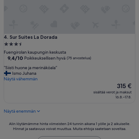
u
w
o
n
'
t
g
Sur Suites La Dorada
4. Sur Suites La Dorada
e
3.5
t
tähden
Fuengirolan kaupungin keskusta
a
majoituspaikka
9.4
9,4/10
Poikkeuksellisen hyvä
(75 arvostelua)
r
kautta
o
”
”Siisti huone ja merinäköala”
10,
o
S
Ismo Juhana
Poikkeuksellisen
m
i
Näytä vähemmän
hyvä,
o
i
Hinta
315 €
(75
n
s
on
arvostelua)
t
sisältää verot ja maksut
t
315 €
16.8.–17.8.
h
i
e
h
s
Näytä enemmän
u
o
o
u
n
Alin
Alin löytämämme hinta viimeisten 24 tunnin aikana 1 yölle ja 2 aikuiselle.
t
e
Hinnat ja saatavuus voivat muuttua. Muita ehtoja saatetaan soveltaa.
löytämämme
h
j
hinta
s