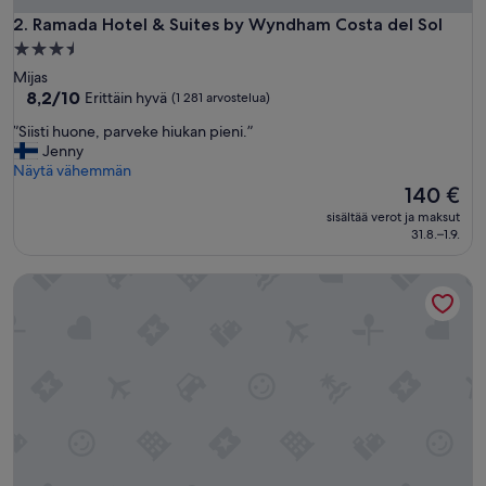
Ramada Hotel & Suites by Wyndham Costa del Sol
2. Ramada Hotel & Suites by Wyndham Costa del Sol
3.5
tähden
Mijas
majoituspaikka
8.2
8,2/10
Erittäin hyvä
(1 281 arvostelua)
kautta
”
”Siisti huone, parveke hiukan pieni.”
10,
S
Jenny
Erittäin
i
Näytä vähemmän
hyvä,
i
Hinta
140 €
(1 281
s
on
arvostelua)
sisältää verot ja maksut
t
140 €
31.8.–1.9.
i
h
Aparthotel PYR Fuengirola
u
o
n
e
,
p
a
r
v
e
k