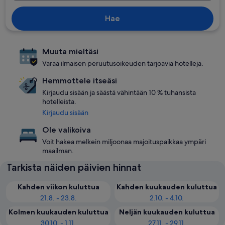
Hae
Muuta mieltäsi
Varaa ilmaisen peruutusoikeuden tarjoavia hotelleja.
Hemmottele itseäsi
Kirjaudu sisään ja säästä vähintään 10 % tuhansista
hotelleista.
Kirjaudu sisään
Ole valikoiva
Voit hakea melkein miljoonaa majoituspaikkaa ympäri
maailman.
Tarkista näiden päivien hinnat
Kahden viikon kuluttua
Kahden kuukauden kuluttua
21.8. - 23.8.
2.10. - 4.10.
Kolmen kuukauden kuluttua
Neljän kuukauden kuluttua
30.10. - 1.11.
27.11. - 29.11.