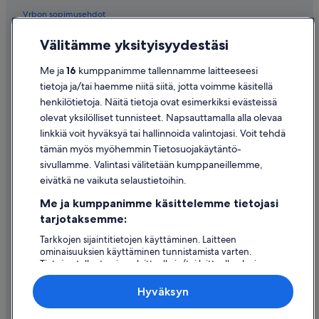
Vrbon sopimusehdot
Saavutettavuus
Välitämme yksityisyydestäsi
Tietosuoja
Me ja
16
kumppanimme tallennamme laitteeseesi
Evästeet
tietoja ja/tai haemme niitä siitä, jotta voimme käsitellä
henkilötietoja. Näitä tietoja ovat esimerkiksi evästeissä
Käyttöehdot
olevat yksilölliset tunnisteet. Napsauttamalla alla olevaa
Oikeudelliset tiedot / ota meihin yhteyttä
linkkiä voit hyväksyä tai hallinnoida valintojasi. Voit tehdä
tämän myös myöhemmin Tietosuojakäytäntö-
Sisältövaatimukset ja ilmoituksen tekeminen sisällöstä
sivullamme. Valintasi välitetään kumppaneillemme,
eivätkä ne vaikuta selaustietoihin.
Tuki
Me ja kumppanimme käsittelemme tietojasi
Ota yhteyttä
tarjotaksemme:
Varauksen muuttaminen tai peruuttaminen
Tarkkojen sijaintitietojen käyttäminen. Laitteen
ominaisuuksien käyttäminen tunnistamista varten.
Hyvityksen hakeminen ja aikarajat
Tietojen tallentaminen laitteelle ja/tai laitteella olevien
tietojen käyttö. Kohdennettu mainonta ja personoitu
Varaa lento lentoyhtiön hyvityskupongeilla
sisältö, mainonnan ja sisällön mittaus, yleisötutkimus ja
Hyväksyn
palvelujen kehittäminen.
Kansainväliset matka-asiakirjat
Kumppanien (toimittajien) luettelo