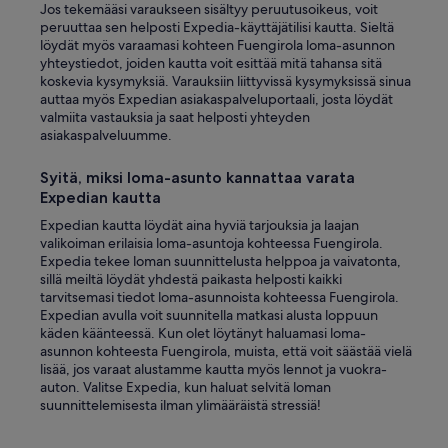
Jos tekemääsi varaukseen sisältyy peruutusoikeus, voit
peruuttaa sen helposti Expedia-käyttäjätilisi kautta. Sieltä
löydät myös varaamasi kohteen Fuengirola loma-asunnon
yhteystiedot, joiden kautta voit esittää mitä tahansa sitä
koskevia kysymyksiä. Varauksiin liittyvissä kysymyksissä sinua
auttaa myös Expedian asiakaspalveluportaali, josta löydät
valmiita vastauksia ja saat helposti yhteyden
asiakaspalveluumme.
Syitä, miksi loma-asunto kannattaa varata
Expedian kautta
Expedian kautta löydät aina hyviä tarjouksia ja laajan
valikoiman erilaisia loma-asuntoja kohteessa Fuengirola.
Expedia tekee loman suunnittelusta helppoa ja vaivatonta,
sillä meiltä löydät yhdestä paikasta helposti kaikki
tarvitsemasi tiedot loma-asunnoista kohteessa Fuengirola.
Expedian avulla voit suunnitella matkasi alusta loppuun
käden käänteessä. Kun olet löytänyt haluamasi loma-
asunnon kohteesta Fuengirola, muista, että voit säästää vielä
lisää, jos varaat alustamme kautta myös lennot ja vuokra-
auton. Valitse Expedia, kun haluat selvitä loman
suunnittelemisesta ilman ylimääräistä stressiä!