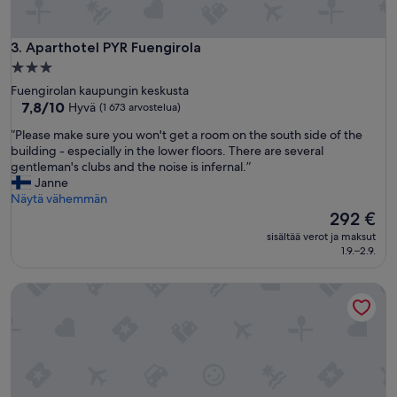
e
h
i
Aparthotel PYR Fuengirola
3. Aparthotel PYR Fuengirola
u
3.0
k
tähden
Fuengirolan kaupungin keskusta
a
majoituspaikka
7.8
7,8/10
Hyvä
(1 673 arvostelua)
n
kautta
p
”
”Please make sure you won't get a room on the south side of the
10,
i
P
building - especially in the lower floors. There are several
Hyvä,
e
l
gentleman's clubs and the noise is infernal.”
(1 673
n
e
Janne
arvostelua)
i
a
Näytä vähemmän
.
s
Hinta
292 €
”
e
on
sisältää verot ja maksut
m
292 €
1.9.–2.9.
a
k
Sur Suites La Dorada
e
s
u
r
e
y
o