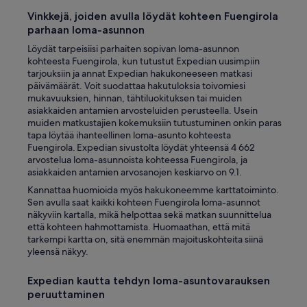
Vinkkejä, joiden avulla löydät kohteen Fuengirola
parhaan loma-asunnon
Löydät tarpeisiisi parhaiten sopivan loma-asunnon
kohteesta Fuengirola, kun tutustut Expedian uusimpiin
tarjouksiin ja annat Expedian hakukoneeseen matkasi
päivämäärät. Voit suodattaa hakutuloksia toivomiesi
mukavuuksien, hinnan, tähtiluokituksen tai muiden
asiakkaiden antamien arvosteluiden perusteella. Usein
muiden matkustajien kokemuksiin tutustuminen onkin paras
tapa löytää ihanteellinen loma-asunto kohteesta
Fuengirola. Expedian sivustolta löydät yhteensä 4 662
arvostelua loma-asunnoista kohteessa Fuengirola, ja
asiakkaiden antamien arvosanojen keskiarvo on 9.1.
Kannattaa huomioida myös hakukoneemme karttatoiminto.
Sen avulla saat kaikki kohteen Fuengirola loma-asunnot
näkyviin kartalla, mikä helpottaa sekä matkan suunnittelua
että kohteen hahmottamista. Huomaathan, että mitä
tarkempi kartta on, sitä enemmän majoituskohteita siinä
yleensä näkyy.
Expedian kautta tehdyn loma-asuntovarauksen
peruuttaminen