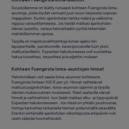
a
Sivustollemme on lisätty runsaasti kohteen Fuengirola loma-
n
asuntoja, joista löydät varmasti juuri sinun tarpeisiisi sopivan
d
majapaikan. Kunkin ajankohdan tarkka määrä ja valikoima
t
riippuu varaustilanteesta. Jos tiedät matkasi ajankohdan
h
olevan suosittu, varaus kannattaakin pyrkiä tekemään
e
mahdollisimman ajoissa.
n
o
Tarjolla on majoitusvaihtoehtoja loman ajaksi niin
i
lapsiperheille, pariskunnille, kaveriporukoille kuin yksin
s
matkustavillekin. Expedian hakukoneessa voit suodattaa
e
hakua toiveittesi, tarpeittesi ja budjettisi mukaan.
i
s
Kohteen Fuengirola loma-asuntojen hinnat
i
Halvimmillaan voit saada loma-asunnon kohteesta
n
Fuengirola hintaan 100 € per yö. Hinnat vaihtelevat
f
matkustusajankohdan, loma-asunnon sijainnin ja tarjolla
e
olevien mukavuuksien mukaisesti. Näet saatavilla olevat
r
hinnat ja vaihtoehdot, kun lisäät matkasi alku- ja loppupäivät
n
Expedian hakukoneeseen. Jos niissä on yhtään joustovaraa,
a
hintoja kannattaa tarkastella hieman pidemmältä aikaväliltä.
l
Etenkin siirtämällä ajankohdan viikonlopusta arkipäiviin voit
.
usein säästää huomattavasti.
”