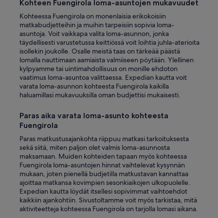
Kohteen Fuengirola loma-asuntojen mukavuudet
Kohteessa Fuengirola on monenlaisia erikokoisiin
matkabudjetteihin ja muihin tarpeisiin sopivia loma-
asuntoja. Voit vaikkapa valita loma-asunnon, jonka
täydellisesti varustetussa keittiössä voit loihtia juhla-aterioita
isollekin joukolle. Osalle meistä taas on tärkeää päästä
lomalla nauttimaan aamiaista valmiiseen pöytään. Ylellinen
kylpyamme tai uintimahdollisuus on monille ehdoton
vaatimus loma-asuntoa valittaessa. Expedian kautta voit
varata loma-asunnon kohteesta Fuengirola kaikilla
haluamillasi mukavuuksilla oman budjettisi mukaisesti.
Paras aika varata loma-asunto kohteesta
Fuengirola
Paras matkustusajankohta riippuu matkasi tarkoituksesta
sekä siitä, miten paljon olet valmis loma-asunnosta
maksamaan. Muiden kohteiden tapaan myös kohteessa
Fuengirola loma-asuntojen hinnat vaihtelevat kysynnän
mukaan, joten pienellä budjetilla matkustavan kannattaa
ajoittaa matkansa kovimpien sesonkiaikojen ulkopuolelle.
Expedian kautta löydät itsellesi sopivimmat vaihtoehdot
kaikkiin ajankohtiin. Sivustoltamme voit myös tarkistaa, mitä
aktiviteetteja kohteessa Fuengirola on tarjolla lomasi aikana.