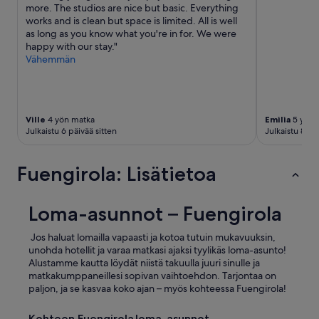
more. The studios are nice but basic. Everything
r
works and is clean but space is limited. All is well
e
as long as you know what you're in for. We were
s
happy with our stay."
e
Vähemmän
v
e
r
a
l
Ville
4 yön matka
Emilia
5 yön 
g
Julkaistu 6 päivää sitten
Julkaistu 8 pä
e
n
t
Fuengirola: Lisätietoa
l
e
m
Loma-asunnot – Fuengirola
a
n
Jos haluat lomailla vapaasti ja kotoa tutuin mukavuuksin,
'
unohda hotellit ja varaa matkasi ajaksi tyylikäs loma-asunto!
s
Alustamme kautta löydät niistä takuulla juuri sinulle ja
c
matkakumppaneillesi sopivan vaihtoehdon. Tarjontaa on
l
paljon, ja se kasvaa koko ajan – myös kohteessa Fuengirola!
u
b
s
Kohteen Fuengirola loma-asunnot