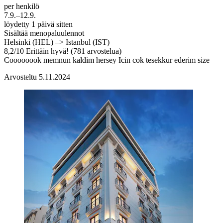
per henkilö
7.9.–12.9.
löydetty 1 päivä sitten
Sisältää menopaluulennot
Helsinki (HEL) –> Istanbul (IST)
8,2
/
10
Erittäin hyvä! (781 arvostelua)
Coooooook memnun kaldim hersey Icin cok tesekkur ederim size
Arvosteltu 5.11.2024