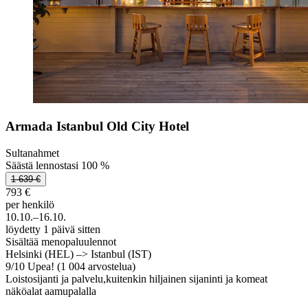
Armada Istanbul Old City Hotel
Sultanahmet
Säästä lennostasi 100 %
1 639 €
793 €
per henkilö
10.10.–16.10.
löydetty 1 päivä sitten
Sisältää menopaluulennot
Helsinki (HEL) –> Istanbul (IST)
9
/
10
Upea! (1 004 arvostelua)
Loistosijanti ja palvelu,kuitenkin hiljainen sijaninti ja komeat
näköalat aamupalalla