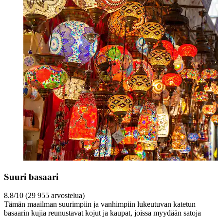
Suuri basaari
8.8/10 (29 955 arvostelua)
Tämän maailman suurimpiin ja vanhimpiin lukeutuvan katetun
basaarin kujia reunustavat kojut ja kaupat, joissa myydään satoja