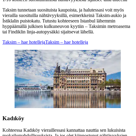
Taksim tunnetaan suosituista kaupoista, ja halutessasi voit myös
vierailla suosituilla nähtävyyksillä, esimerkkeinä Taksim-aukio ja
İstiklalin puistokatu. Tutustu kohteeseen Istanbul lähemmin
hyppäämällä julkisen kulkuneuvon kyytiin – Taksimin metroasema
tai Findiklin linja-autopysäkki sijaitsevat lähellä.
Taksim – hae hotelleja
Taksim – hae hotelleja
Kadıköy
Kohteessa Kadıköy vieraillessasi kannattaa nauttia sen lukuisista
ruokailumahdollisuuksista. Ja jos olet kiinnostunut nähtävyyksien