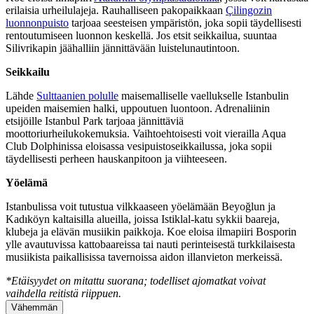
erilaisia urheilulajeja. Rauhalliseen pakopaikkaan
Çilingozin
luonnonpuisto
tarjoaa seesteisen ympäristön, joka sopii täydellisesti
rentoutumiseen luonnon keskellä. Jos etsit seikkailua, suuntaa
Silivrikapin jäähalliin jännittävään luistelunautintoon.
Seikkailu
Lähde
Sulttaanien polulle
maisemalliselle vaellukselle Istanbulin
upeiden maisemien halki, uppoutuen luontoon. Adrenaliinin
etsijöille Istanbul Park tarjoaa jännittäviä
moottoriurheilukokemuksia. Vaihtoehtoisesti voit vierailla Aqua
Club Dolphinissa eloisassa vesipuistoseikkailussa, joka sopii
täydellisesti perheen hauskanpitoon ja viihteeseen.
Yöelämä
Istanbulissa voit tutustua vilkkaaseen yöelämään Beyoğlun ja
Kadıköyn kaltaisilla alueilla, joissa Istiklal-katu sykkii baareja,
klubeja ja elävän musiikin paikkoja. Koe eloisa ilmapiiri Bosporin
ylle avautuvissa kattobaareissa tai nauti perinteisestä turkkilaisesta
musiikista paikallisissa tavernoissa aidon illanvieton merkeissä.
*Etäisyydet on mitattu suorana; todelliset ajomatkat voivat
vaihdella reitistä riippuen.
Vähemmän