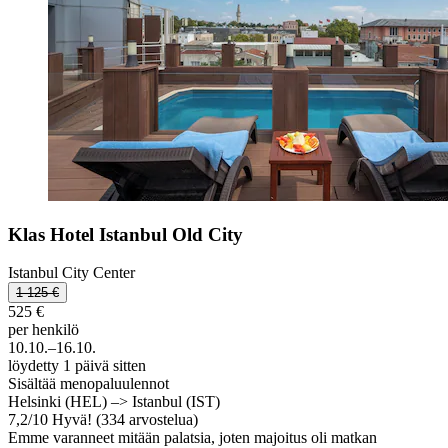
Klas Hotel Istanbul Old City
Istanbul City Center
1 125 €
525 €
per henkilö
10.10.–16.10.
löydetty 1 päivä sitten
Sisältää menopaluulennot
Helsinki (HEL) –> Istanbul (IST)
7,2
/
10
Hyvä! (334 arvostelua)
Emme varanneet mitään palatsia, joten majoitus oli matkan