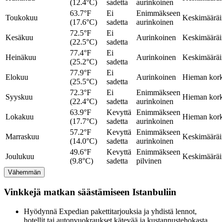
(12.4°C)
sadetta
aurinkoinen
63.7°F
Ei
Enimmäkseen
Toukokuu
Keskimäärä
(17.6°C)
sadetta
aurinkoinen
72.5°F
Ei
Kesäkuu
Aurinkoinen
Keskimäärä
(22.5°C)
sadetta
77.4°F
Ei
Heinäkuu
Aurinkoinen
Keskimäärä
(25.2°C)
sadetta
77.9°F
Ei
Elokuu
Aurinkoinen
Hieman kor
(25.5°C)
sadetta
72.3°F
Ei
Enimmäkseen
Syyskuu
Hieman kor
(22.4°C)
sadetta
aurinkoinen
63.9°F
Kevyttä
Enimmäkseen
Lokakuu
Hieman kor
(17.7°C)
sadetta
aurinkoinen
57.2°F
Kevyttä
Enimmäkseen
Marraskuu
Keskimäärä
(14.0°C)
sadetta
aurinkoinen
49.6°F
Kevyttä
Enimmäkseen
Joulukuu
Keskimäärä
(9.8°C)
sadetta
pilvinen
Vähemmän
Vinkkejä matkan säästämiseen Istanbuliin
Hyödynnä Expedian pakettitarjouksia ja yhdistä lennot,
hotellit tai autonvuokraukset kätevää ja kustannustehokasta