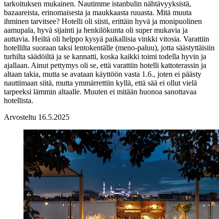
tarkoituksen mukainen. Nautimme istanbulin nähtävyyksistä,
bazaareista, erinomaisesta ja maukkaasta ruuasta. Mitä muuta
ihminen tarvitsee? Hotelli oli siisti, erittäin hyvä ja monipuolinen
aamupala, hyvä sijainti ja henkilökunta oli super mukavia ja
auttavia. Heiltä oli helppo kysyä paikallisia vinkki vitosia. Varattiin
hotellilta suoraan taksi lentokentälle (meno-paluu), jotta säästyttäisiin
turhilta säädöiltä ja se kannatti, koska kaikki toimi todella hyvin ja
ajallaan. Ainut pettymys oli se, että varattiin hotelli kattoterassin ja
altaan takia, mutta se avataan käyttöön vasta 1.6., joten ei päästy
nauttimaan siitä, mutta ymmärrettiin kyllä, että sää ei ollut vielä
tarpeeksi lämmin altaalle. Muuten ei mitään huonoa sanottavaa
hotellista.
Arvosteltu 16.5.2025