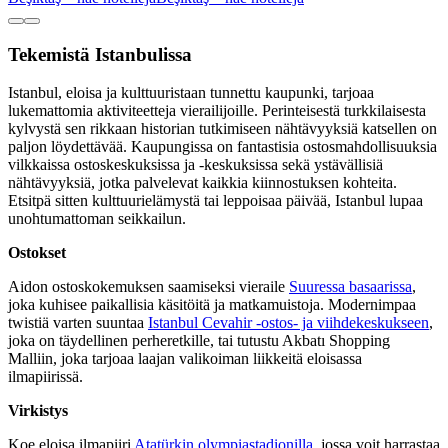
Tekemistä Istanbulissa
Istanbul, eloisa ja kulttuuristaan tunnettu kaupunki, tarjoaa
lukemattomia aktiviteetteja vierailijoille. Perinteisestä turkkilaisesta
kylvystä sen rikkaan historian tutkimiseen nähtävyyksiä katsellen on
paljon löydettävää. Kaupungissa on fantastisia ostosmahdollisuuksia
vilkkaissa ostoskeskuksissa ja -keskuksissa sekä ystävällisiä
nähtävyyksiä, jotka palvelevat kaikkia kiinnostuksen kohteita.
Etsitpä sitten kulttuurielämystä tai leppoisaa päivää, Istanbul lupaa
unohtumattoman seikkailun.
Ostokset
Aidon ostoskokemuksen saamiseksi vieraile
Suuressa basaarissa
,
joka kuhisee paikallisia käsitöitä ja matkamuistoja. Modernimpaa
twistiä varten suuntaa
Istanbul Cevahir -ostos- ja viihdekeskukseen
,
joka on täydellinen perheretkille, tai tutustu Akbatı Shopping
Malliin, joka tarjoaa laajan valikoiman liikkeitä eloisassa
ilmapiirissä.
Virkistys
Koe eloisa ilmapiiri
Atatürkin olympiastadionilla
, jossa voit harrastaa