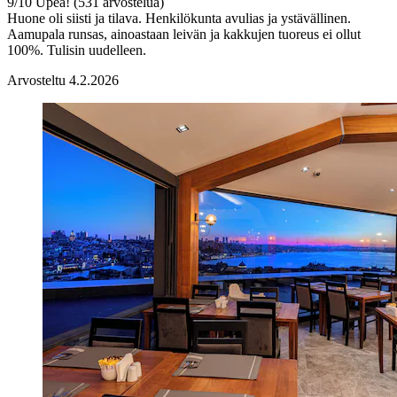
9
/
10
Upea! (531 arvostelua)
Huone oli siisti ja tilava. Henkilökunta avulias ja ystävällinen.
Aamupala runsas, ainoastaan leivän ja kakkujen tuoreus ei ollut
100%. Tulisin uudelleen.
Arvosteltu 4.2.2026