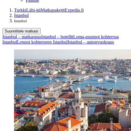
Palaute
Turkki
Lähi-itä
Matkapaketit
Expedia.fi
Istanbul
Istanbul
Suunnittele matkasi
Istanbul – matkaopas
Istanbul – hotellit
Loma-asunnot kohteessa
Istanbul
Lennot kohteeseen Istanbul
Istanbul – autonvuokraus