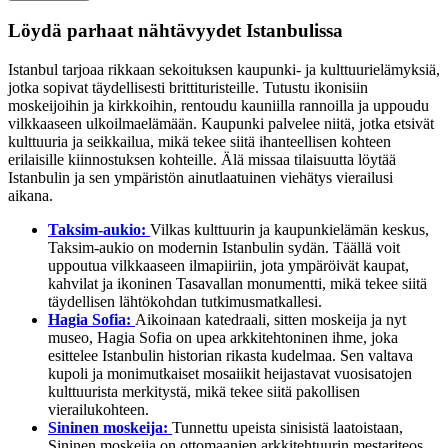
Löydä parhaat nähtävyydet Istanbulissa
Istanbul tarjoaa rikkaan sekoituksen kaupunki- ja kulttuurielämyksiä,
jotka sopivat täydellisesti brittituristeille. Tutustu ikonisiin
moskeijoihin ja kirkkoihin, rentoudu kauniilla rannoilla ja uppoudu
vilkkaaseen ulkoilmaelämään. Kaupunki palvelee niitä, jotka etsivät
kulttuuria ja seikkailua, mikä tekee siitä ihanteellisen kohteen
erilaisille kiinnostuksen kohteille. Älä missaa tilaisuutta löytää
Istanbulin ja sen ympäristön ainutlaatuinen viehätys vierailusi
aikana.
Taksim-aukio:
Vilkas kulttuurin ja kaupunkielämän keskus,
Taksim-aukio on modernin Istanbulin sydän. Täällä voit
uppoutua vilkkaaseen ilmapiiriin, jota ympäröivät kaupat,
kahvilat ja ikoninen Tasavallan monumentti, mikä tekee siitä
täydellisen lähtökohdan tutkimusmatkallesi.
Hagia Sofia:
Aikoinaan katedraali, sitten moskeija ja nyt
museo, Hagia Sofia on upea arkkitehtoninen ihme, joka
esittelee Istanbulin historian rikasta kudelmaa. Sen valtava
kupoli ja monimutkaiset mosaiikit heijastavat vuosisatojen
kulttuurista merkitystä, mikä tekee siitä pakollisen
vierailukohteen.
Sininen moskeija:
Tunnettu upeista sinisistä laatoistaan,
Sininen moskeija on ottomaanien arkkitehtuurin mestariteos.