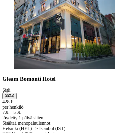
Gleam Bomonti Hotel
Şişli
997 €
428 €
per henkilö
7.9.–12.9.
löydetty 1 päivä sitten
Sisältää menopaluulennot
Helsinki (HEL) –> Istanbul (IST)