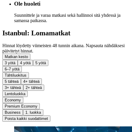
Ole huoleti
Suunnittele ja varaa matkasi sekä hallinnoi sitä yhdessä ja
samassa paikassa.
Istanbul: Lomamatkat
Hinnat löydetty viimeisten 48 tunnin aikana. Napsauta nähdäksesi
päivitetyt hinnat.
Matkan kesto
3 yötä
4 yötä
5 yötä
6–7 yötä
Tähtiluokitus
5 tähteä
4+ tähteä
3+ tähteä
2+ tähteä
Lentoluokka
Economy
Premium Economy
Business
1. luokka
Poista kaikki suodattimet