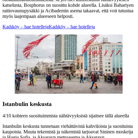
katselusta, Bosphorus on suosittu kohde alueella. Lisäksi Bahariyen
raitiovaunupysäkki ja Acibademin asema takaavat, että voit tutustua
myös laajempaan alueeseen helposti.
Kadıköy – hae hotelleja
Kadıköy – hae hotelleja
Istanbulin keskusta
4/10 kohteen suosituimmista nähtävyyksistä sijaitsee tällä alueella
Istanbulin keskusta tunnetaan viehättävistä kahviloista ja suosituista
kaupoista. Muuta tekemistä ja näkemistä tarjoavat Sininen moskeija
ja Hagia Sofia, ja Aksarayn metroasema ja Aksarayn