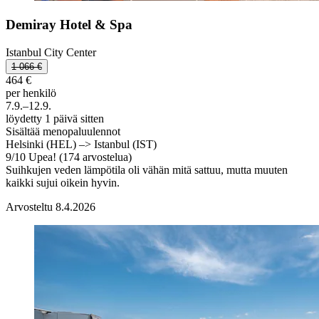
Demiray Hotel & Spa
Istanbul City Center
1 066 €
464 €
per henkilö
7.9.–12.9.
löydetty 1 päivä sitten
Sisältää menopaluulennot
Helsinki (HEL) –> Istanbul (IST)
9
/
10
Upea! (174 arvostelua)
Suihkujen veden lämpötila oli vähän mitä sattuu, mutta muuten
kaikki sujui oikein hyvin.
Arvosteltu 8.4.2026