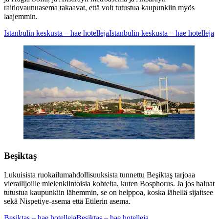
raitiovaunuasema takaavat, että voit tutustua kaupunkiin myös
laajemmin.
Istanbulin keskusta – hae hotelleja
Istanbulin keskusta – hae hotelleja
Beşiktaş
Lukuisista ruokailumahdollisuuksista tunnettu Beşiktaş tarjoaa
vierailijoille mielenkiintoisia kohteita, kuten Bosphorus. Ja jos haluat
tutustua kaupunkiin lähemmin, se on helppoa, koska lähellä sijaitsee
sekä Nispetiye-asema että Etilerin asema.
Beşiktaş – hae hotelleja
Beşiktaş – hae hotelleja