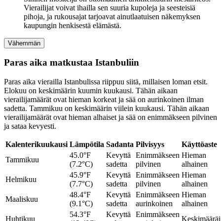
Vierailijat voivat ihailla sen suuria kupoleja ja seesteisiä
pihoja, ja rukousajat tarjoavat ainutlaatuisen näkemyksen
kaupungin henkisestä elämästä.
Vähemmän
Paras aika matkustaa Istanbuliin
Paras aika vierailla Istanbulissa riippuu siitä, millaisen loman etsit.
Elokuu on keskimäärin kuumin kuukausi. Tähän aikaan
vierailijamäärät ovat hieman korkeat ja sää on aurinkoinen ilman
sadetta. Tammikuu on keskimäärin viilein kuukausi. Tähän aikaan
vierailijamäärät ovat hieman alhaiset ja sää on enimmäkseen pilvinen
ja sataa kevyesti.
Kalenterikuukausi
Lämpötila
Sadanta
Pilvisyys
Käyttöaste
45.0°F
Kevyttä
Enimmäkseen
Hieman
Tammikuu
(7.2°C)
sadetta
pilvinen
alhainen
45.9°F
Kevyttä
Enimmäkseen
Hieman
Helmikuu
(7.7°C)
sadetta
pilvinen
alhainen
48.4°F
Kevyttä
Enimmäkseen
Hieman
Maaliskuu
(9.1°C)
sadetta
aurinkoinen
alhainen
54.3°F
Kevyttä
Enimmäkseen
Huhtikuu
Keskimäärä