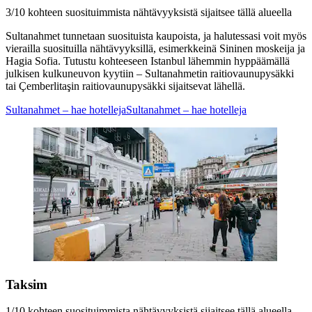
3/10 kohteen suosituimmista nähtävyyksistä sijaitsee tällä alueella
Sultanahmet tunnetaan suosituista kaupoista, ja halutessasi voit myös
vierailla suosituilla nähtävyyksillä, esimerkkeinä Sininen moskeija ja
Hagia Sofia. Tutustu kohteeseen Istanbul lähemmin hyppäämällä
julkisen kulkuneuvon kyytiin – Sultanahmetin raitiovaunupysäkki
tai Çemberlitaşin raitiovaunupysäkki sijaitsevat lähellä.
Sultanahmet – hae hotelleja
Sultanahmet – hae hotelleja
Taksim
1/10 kohteen suosituimmista nähtävyyksistä sijaitsee tällä alueella