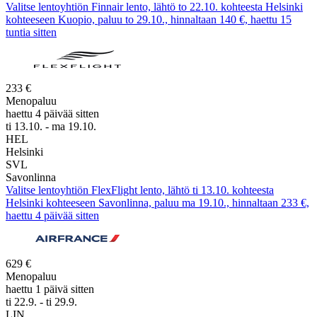
Valitse lentoyhtiön Finnair lento, lähtö to 22.10. kohteesta Helsinki
kohteeseen Kuopio, paluu to 29.10., hinnaltaan 140 €, haettu 15
tuntia sitten
233 €
Menopaluu
haettu 4 päivää sitten
ti 13.10. - ma 19.10.
HEL
Helsinki
SVL
Savonlinna
Valitse lentoyhtiön FlexFlight lento, lähtö ti 13.10. kohteesta
Helsinki kohteeseen Savonlinna, paluu ma 19.10., hinnaltaan 233 €,
haettu 4 päivää sitten
629 €
Menopaluu
haettu 1 päivä sitten
ti 22.9. - ti 29.9.
LIN