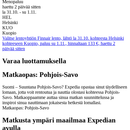
Menopaluu
haettu 2 päivää sitten
la 31.10. - su 1.11.
HEL
Helsinki
KUO
Kuopio
Valitse lentoyhtiön Finnair lento, lähtö la 31.10. kohteesta Helsinki
kohteeseen Kuopio, paluu su 1.11., hinnaltaan 133 €, haettu 2
päivää sitten
Varaa luottamuksella
Matkaopas: Pohjois-Savo
Suomi – Suuntana Pohjois-Savo? Expedia opastaa sinut täydelliseen
lomaan, jotta voit rentoutua ja nauttia olostasi kohteessa Pohjois-
Savo. Matkaoppaamme auttaa sinua matkan suunnittelussa ja
inspiroi sinua nauttimaan jokaisesta hetkestä lomallasi.
Matkaopas: Pohjois-Savo
Matkusta ympäri maailmaa Expedian
avulla