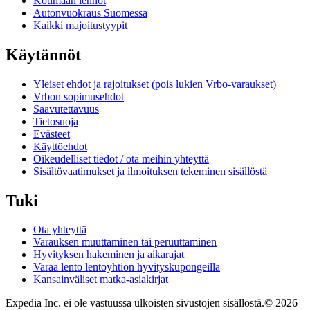
Kotimaan lennot
Autonvuokraus Suomessa
Kaikki majoitustyypit
Käytännöt
Yleiset ehdot ja rajoitukset (pois lukien Vrbo-varaukset)
Vrbon sopimusehdot
Saavutettavuus
Tietosuoja
Evästeet
Käyttöehdot
Oikeudelliset tiedot / ota meihin yhteyttä
Sisältövaatimukset ja ilmoituksen tekeminen sisällöstä
Tuki
Ota yhteyttä
Varauksen muuttaminen tai peruuttaminen
Hyvityksen hakeminen ja aikarajat
Varaa lento lentoyhtiön hyvityskupongeilla
Kansainväliset matka-asiakirjat
Expedia Inc. ei ole vastuussa ulkoisten sivustojen sisällöstä.
© 2026