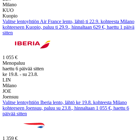
Milano
KUO
Kuopio
Valitse lentoyhtiön Air France lento, lähtö ti 22.9. kohteesta Milano
kohteeseen Kuopio, paluu ti 29.9., hinnaltaan 629 €, haettu 1 päivä
sitten
1 055 €
Menopaluu
haettu 6 päivää sitten
ke 19.8. - su 23.8.
LIN
Milano
JOE
Joensuu
Valitse lentoyhtiön Iberia lento, lähtö ke 19.8. kohteesta Milano
kohteeseen Joensuu, paluu su 23.8., hinnaltaan 1 055 €, haettu 6
päivää sitten
1 359 €