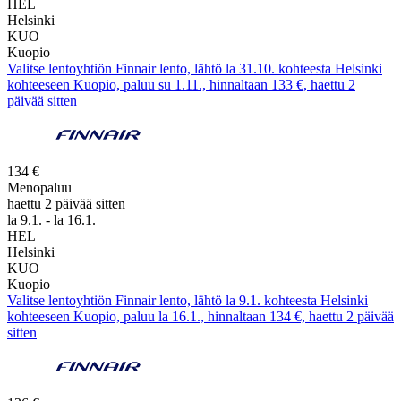
HEL
Helsinki
KUO
Kuopio
Valitse lentoyhtiön Finnair lento, lähtö la 31.10. kohteesta Helsinki
kohteeseen Kuopio, paluu su 1.11., hinnaltaan 133 €, haettu 2
päivää sitten
134 €
Menopaluu
haettu 2 päivää sitten
la 9.1. - la 16.1.
HEL
Helsinki
KUO
Kuopio
Valitse lentoyhtiön Finnair lento, lähtö la 9.1. kohteesta Helsinki
kohteeseen Kuopio, paluu la 16.1., hinnaltaan 134 €, haettu 2 päivää
sitten