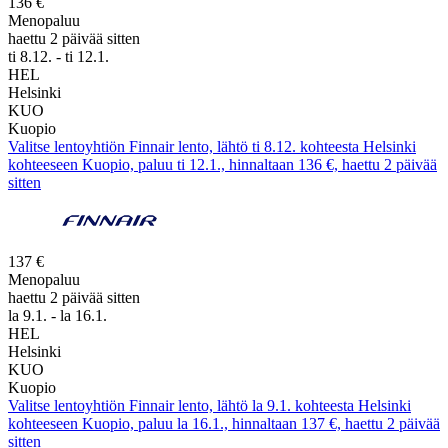
136 €
Menopaluu
haettu 2 päivää sitten
ti 8.12. - ti 12.1.
HEL
Helsinki
KUO
Kuopio
Valitse lentoyhtiön Finnair lento, lähtö ti 8.12. kohteesta Helsinki
kohteeseen Kuopio, paluu ti 12.1., hinnaltaan 136 €, haettu 2 päivää
sitten
137 €
Menopaluu
haettu 2 päivää sitten
la 9.1. - la 16.1.
HEL
Helsinki
KUO
Kuopio
Valitse lentoyhtiön Finnair lento, lähtö la 9.1. kohteesta Helsinki
kohteeseen Kuopio, paluu la 16.1., hinnaltaan 137 €, haettu 2 päivää
sitten