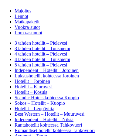
Majoitus
Lennot
Matkapaketit
Vuokra-autot
Loma-asunnot
3 tähden hotellit – Pielavesi
3 tähden hotellit – Tuusniemi
4 tähden hotellit – Pielavesi
4 tähden hotellit – Tuusniemi
5 tähden hotellit – Pielavesi
Independent – Hotellit – Joroinen
Luksushotellit kohteessa Joroinen
Hotellit – Joroinen
Hotellit – Kiuruvesi
Hotellit – Kosula
Scandic Hotels kohteessa Kuopio
Sokos – Hotellit – Kuopio
Hotellit – Leppävirta
Best Western – Hotellit – Muuruvesi
Independent – Hotellit – Nilsiä
Rantahotellit kohteessa Tahkovuori
Romanttiset hotellit kohteessa Tahkovuori
Asunnot – Tervo