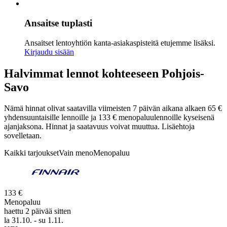
Ansaitse tuplasti
Ansaitset lentoyhtiön kanta-asiakaspisteitä etujemme lisäksi.
Kirjaudu sisään
Halvimmat lennot kohteeseen Pohjois-
Savo
Nämä hinnat olivat saatavilla viimeisten 7 päivän aikana alkaen 65 €
yhdensuuntaisille lennoille ja 133 € menopaluulennoille kyseisenä
ajanjaksona. Hinnat ja saatavuus voivat muuttua. Lisäehtoja
sovelletaan.
Kaikki tarjoukset
Vain meno
Menopaluu
133 €
Menopaluu
haettu 2 päivää sitten
la 31.10. - su 1.11.