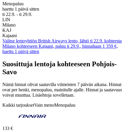
Menopaluu
haettu 1 päivä sitten
ti 22.9. - ti 29.9.
LIN
Milano
KAJ
Kajaani
Valitse lentoyhtiön British Airways lento, lähtö ti 22.9. kohteesta
Milano kohteeseen Kajaani, paluu ti 29.9., hinnaltaan 1 359 €,
haettu 1 päivä sitten
Suosittuja lentoja kohteeseen Pohjois-
Savo
Nämä hinnat olivat saatavilla viimeisten 7 päivän aikana. Hinnat
ovat per henki, menopaluu, mainitulle ajalle. Hinnat ja saatavuus
voivat muuttua. Lisäehtoja sovelletaan.
Kaikki tarjoukset
Vain meno
Menopaluu
133 €