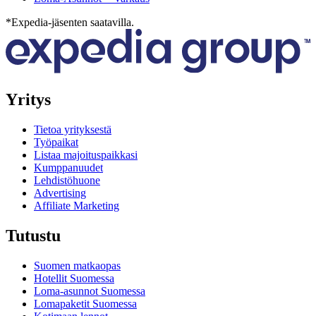
*Expedia-jäsenten saatavilla.
Yritys
Tietoa yrityksestä
Työpaikat
Listaa majoituspaikkasi
Kumppanuudet
Lehdistöhuone
Advertising
Affiliate Marketing
Tutustu
Suomen matkaopas
Hotellit Suomessa
Loma-asunnot Suomessa
Lomapaketit Suomessa