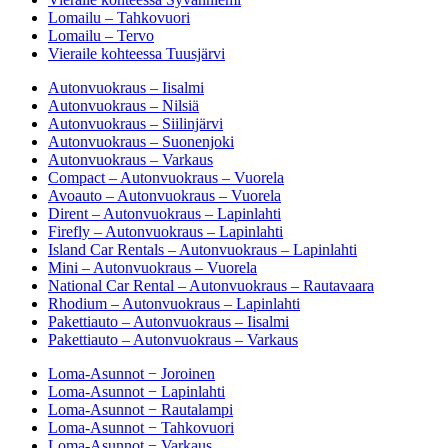
Lomailu – Tahkovuori
Lomailu – Tervo
Vieraile kohteessa Tuusjärvi
Autonvuokraus – Iisalmi
Autonvuokraus – Nilsiä
Autonvuokraus – Siilinjärvi
Autonvuokraus – Suonenjoki
Autonvuokraus – Varkaus
Compact – Autonvuokraus – Vuorela
Avoauto – Autonvuokraus – Vuorela
Dirent – Autonvuokraus – Lapinlahti
Firefly – Autonvuokraus – Lapinlahti
Island Car Rentals – Autonvuokraus – Lapinlahti
Mini – Autonvuokraus – Vuorela
National Car Rental – Autonvuokraus – Rautavaara
Rhodium – Autonvuokraus – Lapinlahti
Pakettiauto – Autonvuokraus – Iisalmi
Pakettiauto – Autonvuokraus – Varkaus
Loma-Asunnot − Joroinen
Loma-Asunnot − Lapinlahti
Loma-Asunnot − Rautalampi
Loma-Asunnot − Tahkovuori
Loma-Asunnot − Varkaus