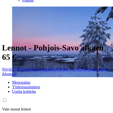
Palaute
Lennot - Pohjois-Savo alkaen
65 €
Näytä 65 €:n hintainen lento keskiviikolle 7.4.2027
Avautuu uuteen
ikkunaan
Menopaluu
Yhdensuuntainen
Useita kohteita
Vain suorat lennot