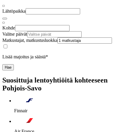
Lähtöpaikka
Kohde
Valitse päivät
Matkustajat, matkustusluokka
Lisää majoitus ja säästä*
Hae
Suosittuja lentoyhtiöitä kohteeseen
Pohjois-Savo
Finnair
Air France