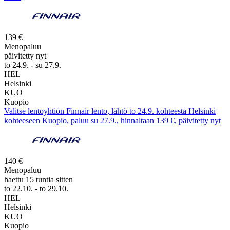
139 €
Menopaluu
päivitetty nyt
to 24.9. - su 27.9.
HEL
Helsinki
KUO
Kuopio
Valitse lentoyhtiön Finnair lento, lähtö to 24.9. kohteesta Helsinki
kohteeseen Kuopio, paluu su 27.9., hinnaltaan 139 €, päivitetty nyt
140 €
Menopaluu
haettu 15 tuntia sitten
to 22.10. - to 29.10.
HEL
Helsinki
KUO
Kuopio