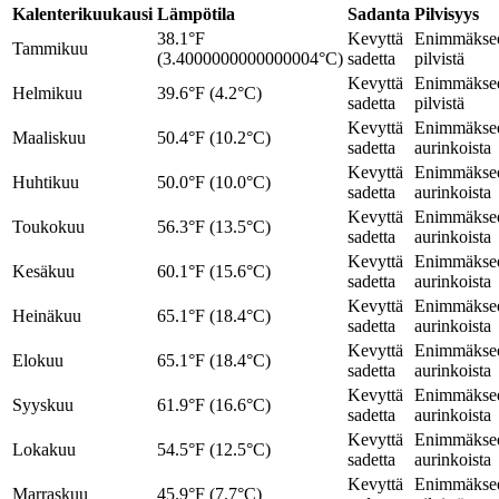
Kalenterikuukausi
Lämpötila
Sadanta
Pilvisyys
38.1°F
Kevyttä
Enimmäkse
Tammikuu
(3.4000000000000004°C)
sadetta
pilvistä
Kevyttä
Enimmäkse
Helmikuu
39.6°F (4.2°C)
sadetta
pilvistä
Kevyttä
Enimmäkse
Maaliskuu
50.4°F (10.2°C)
sadetta
aurinkoista
Kevyttä
Enimmäkse
Huhtikuu
50.0°F (10.0°C)
sadetta
aurinkoista
Kevyttä
Enimmäkse
Toukokuu
56.3°F (13.5°C)
sadetta
aurinkoista
Kevyttä
Enimmäkse
Kesäkuu
60.1°F (15.6°C)
sadetta
aurinkoista
Kevyttä
Enimmäkse
Heinäkuu
65.1°F (18.4°C)
sadetta
aurinkoista
Kevyttä
Enimmäkse
Elokuu
65.1°F (18.4°C)
sadetta
aurinkoista
Kevyttä
Enimmäkse
Syyskuu
61.9°F (16.6°C)
sadetta
aurinkoista
Kevyttä
Enimmäkse
Lokakuu
54.5°F (12.5°C)
sadetta
aurinkoista
Kevyttä
Enimmäkse
Marraskuu
45.9°F (7.7°C)