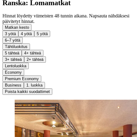
Ranska: Lomamatkat
Hinnat löydetty viimeisten 48 tunnin aikana. Napsauta nähdäksesi
päivitetyt hinnat.
Matkan kesto
3 yötä
4 yötä
5 yötä
6–7 yötä
Tähtiluokitus
5 tähteä
4+ tähteä
3+ tähteä
2+ tähteä
Lentoluokka
Economy
Premium Economy
Business
1. luokka
Poista kaikki suodattimet