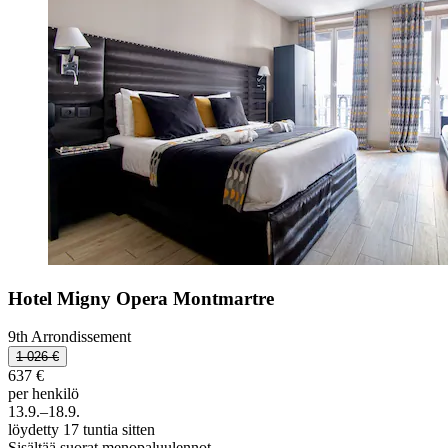
Hotel Migny Opera Montmartre
9th Arrondissement
1 026 €
637 €
per henkilö
13.9.–18.9.
löydetty 17 tuntia sitten
Sisältää suorat menopaluulennot