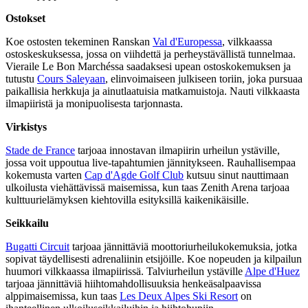
Ostokset
Koe ostosten tekeminen Ranskan
Val d'Europessa
, vilkkaassa
ostoskeskuksessa, jossa on viihdettä ja perheystävällistä tunnelmaa.
Vieraile Le Bon Marchéssa saadaksesi upean ostoskokemuksen ja
tutustu
Cours Saleyaan
, elinvoimaiseen julkiseen toriin, joka pursuaa
paikallisia herkkuja ja ainutlaatuisia matkamuistoja. Nauti vilkkaasta
ilmapiiristä ja monipuolisesta tarjonnasta.
Virkistys
Stade de France
tarjoaa innostavan ilmapiirin urheilun ystäville,
jossa voit uppoutua live-tapahtumien jännitykseen. Rauhallisempaa
kokemusta varten
Cap d'Agde Golf Club
kutsuu sinut nauttimaan
ulkoilusta viehättävissä maisemissa, kun taas Zenith Arena tarjoaa
kulttuurielämyksen kiehtovilla esityksillä kaikenikäisille.
Seikkailu
Bugatti Circuit
tarjoaa jännittäviä moottoriurheilukokemuksia, jotka
sopivat täydellisesti adrenaliinin etsijöille. Koe nopeuden ja kilpailun
huumori vilkkaassa ilmapiirissä. Talviurheilun ystäville
Alpe d'Huez
tarjoaa jännittäviä hiihtomahdollisuuksia henkeäsalpaavissa
alppimaisemissa, kun taas
Les Deux Alpes Ski Resort
on