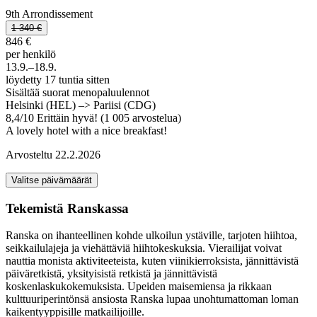
9th Arrondissement
1 340 €
846 €
per henkilö
13.9.–18.9.
löydetty 17 tuntia sitten
Sisältää suorat menopaluulennot
Helsinki (HEL) –> Pariisi (CDG)
8,4
/
10
Erittäin hyvä! (1 005 arvostelua)
A lovely hotel with a nice breakfast!
Arvosteltu 22.2.2026
Valitse päivämäärät
Tekemistä Ranskassa
Ranska on ihanteellinen kohde ulkoilun ystäville, tarjoten hiihtoa,
seikkailulajeja ja viehättäviä hiihtokeskuksia. Vierailijat voivat
nauttia monista aktiviteeteista, kuten viinikierroksista, jännittävistä
päiväretkistä, yksityisistä retkistä ja jännittävistä
koskenlaskukokemuksista. Upeiden maisemiensa ja rikkaan
kulttuuriperintönsä ansiosta Ranska lupaa unohtumattoman loman
kaikentyyppisille matkailijoille.