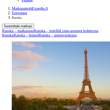
Palaute
Matkapaketit
Expedia.fi
Eurooppa
Ranska
Suunnittele matkasi
Ranska – matkaopas
Ranska – hotellit
Loma-asunnot kohteessa
Ranska
Ranska – lennot
Ranska – autonvuokraus