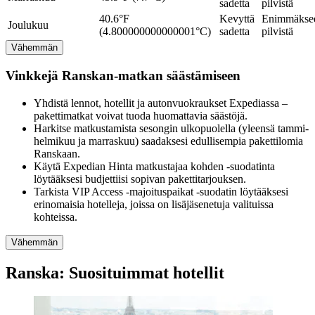
sadetta
pilvistä
40.6°F
Kevyttä
Enimmäkse
Joulukuu
(4.800000000000001°C)
sadetta
pilvistä
Vähemmän
Vinkkejä Ranskan-matkan säästämiseen
Yhdistä lennot, hotellit ja autonvuokraukset Expediassa –
pakettimatkat voivat tuoda huomattavia säästöjä.
Harkitse matkustamista sesongin ulkopuolella (yleensä tammi-
helmikuu ja marraskuu) saadaksesi edullisempia pakettilomia
Ranskaan.
Käytä Expedian Hinta matkustajaa kohden -suodatinta
löytääksesi budjettiisi sopivan pakettitarjouksen.
Tarkista VIP Access -majoituspaikat -suodatin löytääksesi
erinomaisia hotelleja, joissa on lisäjäsenetuja valituissa
kohteissa.
Vähemmän
Ranska: Suosituimmat hotellit