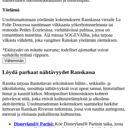
ihanteellinen ulkoiluseikkailuihin ja hiihtohupiin.
Yöelämä
Unohtumattomaan yöelämän kokemukseen Ranskassa vieraile La
Folie Doucessa nauttimaan vilkkaasta yökerhotunnelmasta tai
rentoudu Petites Écuriesissa, viehättävässä pubissa, jossa on
romanttinen tunnelma. Älä missaa SOGEVABia, joka tarjoaa
vilkasta viihdettä, joka vangitsee Ranskan yöelämän olemuksen.
*Etäisyydet on mitattu suorana; todelliset ajomatkat voivat
vaihdella reitistä riippuen.
Vähemmän
Löydä parhaat nähtävyydet Ranskassa
Ranska tarjoaa ihastuttavan sekoituksen hiihto-, seikkailu- ja
ulkoilulomia, suosittuja nähtävyyksiä ovat upeat rannat, historialliset
linnat ja kauniit kirkot. Monipuoliset kiinnostuksen kohteet
palvelevat niitä, jotka etsivät kulttuurielämyksiä ja ulkoilma-
aktiviteetteja. Unohtumattoman kokemuksen saamiseksi harkitse
lumoavan Ranskan Rivieran tutkimista, jossa voit nauttia auringosta,
merestä ja eloisasta paikallisesta kulttuurista.
Disneyland® Pariisi:
Koe Disneyland® Pariisin taika, jossa