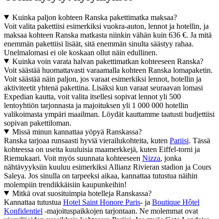
Kuinka paljon kohteen Ranska pakettimatka maksaa?
Voit valita pakettiisi esimerkiksi vuokra-auton, lennot ja hotellin, ja
maksaa kohteen Ranska matkasta niinkin vähän kuin 636 €. Ja mitä
enemmän pakettiisi lisäät, sitä enemmän sinulta säästyy rahaa.
Unelmalomasi ei ole koskaan ollut näin edullinen.
Kuinka voin varata halvan pakettimatkan kohteeseen Ranska?
Voit säästää huomattavasti varaamalla kohteen Ranska lomapaketin.
Voit säästää näin paljon, jos varaat esimerkiksi lennot, hotellin ja
aktiviteetit yhtenä pakettina. Lisäksi kun varaat seuraavan lomasi
Expedian kautta, voit valita itsellesi sopivat lennot yli 500
lentoyhtiön tarjonnasta ja majoituksen yli 1 000 000 hotellin
valikoimasta ympäri maailman. Löydät kauttamme taatusti budjettiisi
sopivan pakettiloman.
Missä minun kannattaa yöpyä Ranskassa?
Ranska tarjoaa runsaasti hyviä vierailukohteita, kuten
Pariisi
. Tässä
kohteessa on useita kuuluisia maamerkkejä, kuten Eiffel-torni ja
Riemukaari. Voit myös suunnata kohteeseen
Nizza
, jonka
nähtävyyksiin kuuluu esimerkiksi Allianz Rivieran stadion ja Cours
Saleya. Jos sinulla on tarpeeksi aikaa, kannattaa tutustua näihin
molempiin trendikkäisiin kaupunkeihin!
Mitkä ovat suosituimpia hotelleja Ranskassa?
Kannattaa tutustua
Hotel Saint Honore Paris
- ja
Boutique Hôtel
Konfidentiel
-majoituspaikkojen tarjontaan. Ne molemmat ovat