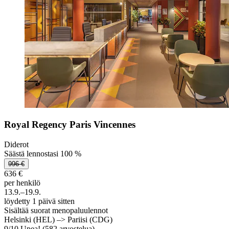
Royal Regency Paris Vincennes
Diderot
Säästä lennostasi 100 %
996 €
636 €
per henkilö
13.9.–19.9.
löydetty 1 päivä sitten
Sisältää suorat menopaluulennot
Helsinki (HEL) –> Pariisi (CDG)
9
/
10
Upea! (582 arvostelua)