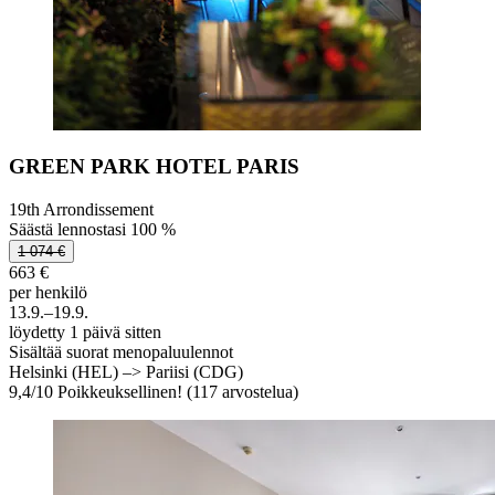
GREEN PARK HOTEL PARIS
19th Arrondissement
Säästä lennostasi 100 %
1 074 €
663 €
per henkilö
13.9.–19.9.
löydetty 1 päivä sitten
Sisältää suorat menopaluulennot
Helsinki (HEL) –> Pariisi (CDG)
9,4
/
10
Poikkeuksellinen! (117 arvostelua)