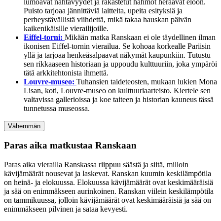
lumoavat nähtävyydet ja rakastetut hahmot heräävät eloon.
Puisto tarjoaa jännittäviä laitteita, upeita esityksiä ja
perheystävällistä viihdettä, mikä takaa hauskan päivän
kaikenikäisille vierailijoille.
Eiffel-torni:
Mikään matka Ranskaan ei ole täydellinen ilman
ikonisen Eiffel-tornin vierailua. Se kohoaa korkealle Pariisin
yllä ja tarjoaa henkeäsalpaavat näkymät kaupunkiin. Tutustu
sen rikkaaseen historiaan ja uppoudu kulttuuriin, joka ympäröi
tätä arkkitehtonista ihmettä.
Louvre-museo:
Tuhansien taideteosten, mukaan lukien Mona
Lisan, koti, Louvre-museo on kulttuuriaarteisto. Kiertele sen
valtavissa gallerioissa ja koe taiteen ja historian kauneus tässä
tunnetussa museossa.
Vähemmän
Paras aika matkustaa Ranskaan
Paras aika vierailla Ranskassa riippuu säästä ja siitä, milloin
kävijämäärät nousevat ja laskevat. Ranskan kuumin keskilämpötila
on heinä- ja elokuussa. Elokuussa kävijämäärät ovat keskimääräisiä
ja sää on enimmäkseen aurinkoinen. Ranskan viilein keskilämpötila
on tammikuussa, jolloin kävijämäärät ovat keskimääräisiä ja sää on
enimmäkseen pilvinen ja sataa kevyesti.