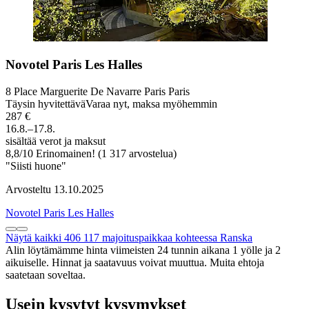
Novotel Paris Les Halles
8 Place Marguerite De Navarre Paris Paris
Täysin hyvitettävä
Varaa nyt, maksa myöhemmin
287 €
16.8.–17.8.
sisältää verot ja maksut
8,8
/
10
Erinomainen! (1 317 arvostelua)
"Siisti huone"
Arvosteltu 13.10.2025
Novotel Paris Les Halles
Näytä kaikki 406 117 majoituspaikkaa kohteessa Ranska
Alin löytämämme hinta viimeisten 24 tunnin aikana 1 yölle ja 2
aikuiselle. Hinnat ja saatavuus voivat muuttua. Muita ehtoja
saatetaan soveltaa.
Usein kysytyt kysymykset