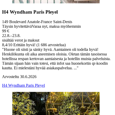
H4 Wyndham Paris Pleyel
149 Boulevard Anatole-France Saint-Denis
Täysin hyvitettävä
Varaa nyt, maksa myöhemmin
99 €
22.8.–23.8.
sisältää verot ja maksut
8,4
/
10
Erittäin hyvä! (1 686 arvostelua)
"Huone oli siisti ja sänky hyvä. Aamiainen oli todella hyvä!
Henkilökunta oli aika aneemisen oloisia. Oletan tämän tasoisessa
hotellissa respan kertovan aamiaisesta ja hotellin muista palveluista.
Tämän sijaan hän vain totesi, että infot saa huonekortin qr-koodin
kautta. Ei mielestäni hyvää asiakaspalvelua. ..."
Arvosteltu 30.6.2026
H4 Wyndham Paris Pleyel