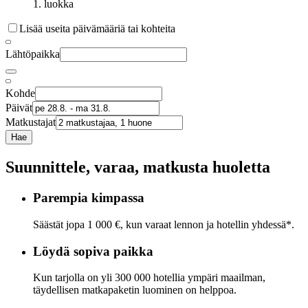
1. luokka
Lisää useita päivämääriä tai kohteita
Lähtöpaikka
Kohde
Päivät
Matkustajat
Hae
Suunnittele, varaa, matkusta huoletta
Parempia kimpassa
Säästät jopa 1 000 €, kun varaat lennon ja hotellin yhdessä*.
Löydä sopiva paikka
Kun tarjolla on yli 300 000 hotellia ympäri maailman,
täydellisen matkapaketin luominen on helppoa.