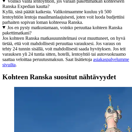
Voinko valita lentoyhtiön, jos varaan pakettimatkan kohteeseen
Ranska Expedian kautta?
Kyllä, sinä päätät kaikesta. Valikoimaamme kuuluu yli 500
lentoyhtiön lentoja maailmanlaajuisesti, joten voit luoda budjettiisi
parhaiten sopivan loman kohteessa Ranska.
Jos en pysty matkustamaan, voinko peruuttaa kohteen Ranska
pakettimatkani?
Jos kohteen Ranska matkasuunnitelmasi ovat muuttuneet, on hyvä
tietää, että voit mahdollisesti peruuttaa varauksesi. Jos varaus on
tehty 24 tunnin sisällä, voit mahdollisesti saada hyvityksen. Jos teit
varauksen yli 24 tuntia sitten, hotelli, lentoyhtiö tai autovuokraamo
saattaa veloittaa peruutusmaksun. Saat lisätietoja
asiakaspalvelumme
sivuilta
.
Kohteen Ranska suositut nähtävyydet