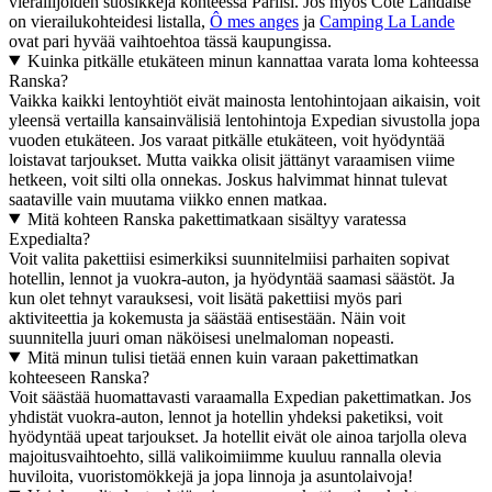
vierailijoiden suosikkeja kohteessa Pariisi. Jos myös Cote Landaise
on vierailukohteidesi listalla,
Ô mes anges
ja
Camping La Lande
ovat pari hyvää vaihtoehtoa tässä kaupungissa.
Kuinka pitkälle etukäteen minun kannattaa varata loma kohteessa
Ranska?
Vaikka kaikki lentoyhtiöt eivät mainosta lentohintojaan aikaisin, voit
yleensä vertailla kansainvälisiä lentohintoja Expedian sivustolla jopa
vuoden etukäteen. Jos varaat pitkälle etukäteen, voit hyödyntää
loistavat tarjoukset. Mutta vaikka olisit jättänyt varaamisen viime
hetkeen, voit silti olla onnekas. Joskus halvimmat hinnat tulevat
saataville vain muutama viikko ennen matkaa.
Mitä kohteen Ranska pakettimatkaan sisältyy varatessa
Expedialta?
Voit valita pakettiisi esimerkiksi suunnitelmiisi parhaiten sopivat
hotellin, lennot ja vuokra-auton, ja hyödyntää saamasi säästöt. Ja
kun olet tehnyt varauksesi, voit lisätä pakettiisi myös pari
aktiviteettia ja kokemusta ja säästää entisestään. Näin voit
suunnitella juuri oman näköisesi unelmaloman nopeasti.
Mitä minun tulisi tietää ennen kuin varaan pakettimatkan
kohteeseen Ranska?
Voit säästää huomattavasti varaamalla Expedian pakettimatkan. Jos
yhdistät vuokra-auton, lennot ja hotellin yhdeksi paketiksi, voit
hyödyntää upeat tarjoukset. Ja hotellit eivät ole ainoa tarjolla oleva
majoitusvaihtoehto, sillä valikoimiimme kuuluu rannalla olevia
huviloita, vuoristomökkejä ja jopa linnoja ja asuntolaivoja!